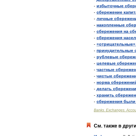
-
избыточные
сбер
-
сбережение
капит
-
личные
сбережен
-
накопленные
сбе
-
сбережения
на
сб
-
сбережения
насе
-
«
отрицательные
-
принудительные
-
рублевые
сбереж
-
целевые
сбереже
-
частные
сбереже
-
чистые
сбережен
-
норма
сбережени
-
делать
сбережен
-
хранить
сбережен
-
сбережения
были
Banks
.
Exchanges
.
Accou
См
.
также
в
друг