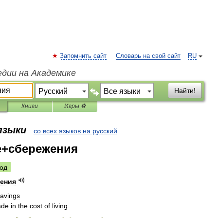
Запомнить сайт
Словарь на свой сайт
RU
едии на Академике
Найти!
Книги
Игры ⚽
 языки
со всех языков на русский
+сбережения
од
ения
avings
de
in
the
cost
of
living