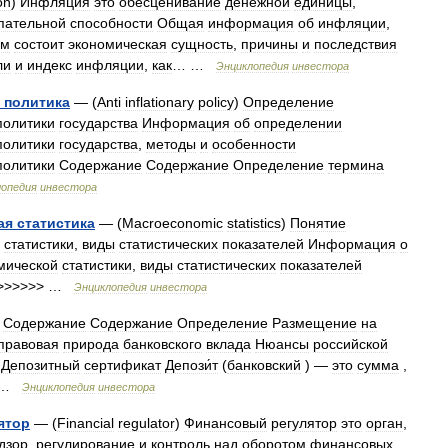
on
)
Инфляция
это
обесценивание
денежной
единицы
,
пательной
способности
Общая
информация
об
инфляции
,
ем
состоит
экономическая
сущность
,
причины
и
последствия
ли
и
индекс
инфляции
,
как
… …
Энциклопедия
инвестора
политика
— (
Anti
inflationary
policy
)
Определение
политики
государства
Информация
об
определении
политики
государства
,
методы
и
особенности
политики
Содержание
Содержание
Определение
термина
лопедия
инвестора
ая
статистика
— (
Macroeconomic
statistics
)
Понятие
статистики
,
виды
статистических
показателей
Информация
о
мической
статистики
,
виды
статистических
показателей
>>>>>> …
Энциклопедия
инвестора
)
Содержание
Содержание
Определение
Размещение
на
правовая
природа
банковского
вклада
Нюансы
российской
Депозитный
сертификат
Депози́т
(
банковский
) —
это
сумма
,
 …
Энциклопедия
инвестора
ятор
— (
Financial
regulator
)
Финансовый
регулятор
это
орган
,
дзор
,
регулирование
и
контроль
над
оборотом
финансовых