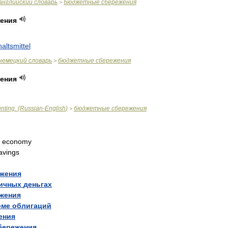
английский
словарь
бюджетные
сбережения
>
ения
altsmittel
немецкий
словарь
бюджетные
сбережения
>
ения
nting
. (
Russian
-
English
)
бюджетные
сбережения
>
,
economy
avings
жения
ичных
деньгах
жения
рме
облигаций
ения
бережения