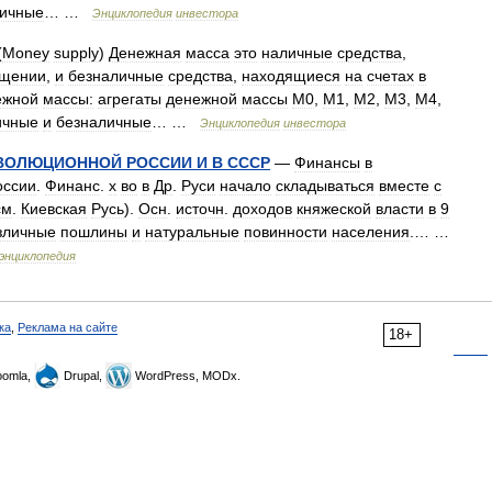
личные
… …
Энциклопедия
инвестора
(
Money
supply
)
Денежная
масса
это
наличные
средства
,
щении
,
и
безналичные
средства
,
находящиеся
на
счетах
в
ежной
массы:
агрегаты
денежной
массы
М0
,
М1
,
М2
,
М3
,
М4
,
ичные
и
безналичные
… …
Энциклопедия
инвестора
ВОЛЮЦИОННОЙ
РОССИИ
И
В
СССР
—
Финансы
в
оссии
.
Финанс
.
х
во
в
Др
.
Руси
начало
складываться
вместе
с
см
.
Киевская
Русь
).
Осн
.
источн
.
доходов
княжеской
власти
в
9
зличные
пошлины
и
натуральные
повинности
населения
.… …
энциклопедия
ка
,
Реклама на сайте
18+
omla,
Drupal,
WordPress, MODx.