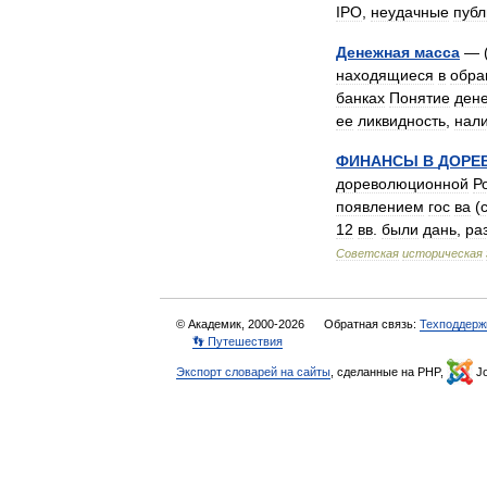
IPO
,
неудачные
пуб
Денежная
масса
— 
находящиеся
в
обра
банках
Понятие
ден
ее
ликвидность
,
нал
ФИНАНСЫ
В
ДОРЕ
дореволюционной
Р
появлением
гос
ва
(
12
вв
.
были
дань
,
ра
Советская
историческая
© Академик, 2000-2026
Обратная связь:
Техподдерж
👣 Путешествия
Экспорт словарей на сайты
, сделанные на PHP,
Jo