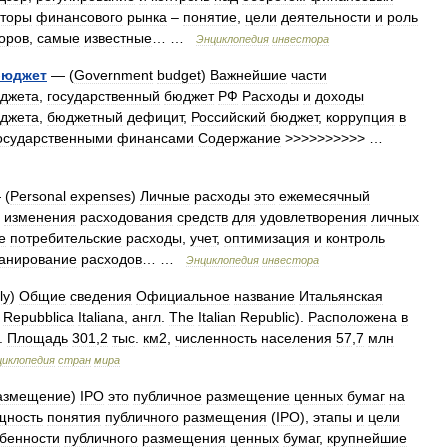
яторы
финансового
рынка
–
понятие
,
цели
деятельности
и
роль
оров
,
самые
известные
… …
Энциклопедия
инвестора
бюджет
— (
Government
budget
)
Важнейшие
части
джета
,
государственный
бюджет
РФ
Расходы
и
доходы
джета
,
бюджетный
дефицит
,
Российский
бюджет
,
коррупция
в
осударственными
финансами
Содержание
>>>>>>>>>> …
 (
Personal
expenses
)
Личные
расходы
это
ежемесячный
изменения
расходования
средств
для
удовлетворения
личных
е
потребительские
расходы
,
учет
,
оптимизация
и
контроль
анирование
расходов
… …
Энциклопедия
инвестора
ly
)
Общие
сведения
Официальное
название
Итальянская
Repubblica
Italiana
,
англ
.
The
Italian
Republic
).
Расположена
в
.
Площадь
301
,
2
тыс
.
км2
,
численность
населения
57
,
7
млн
циклопедия
стран
мира
азмещение
)
IPO
это
публичное
размещение
ценных
бумаг
на
щность
понятия
публичного
размещения
(
IPO
),
этапы
и
цели
бенности
публичного
размещения
ценных
бумаг
,
крупнейшие