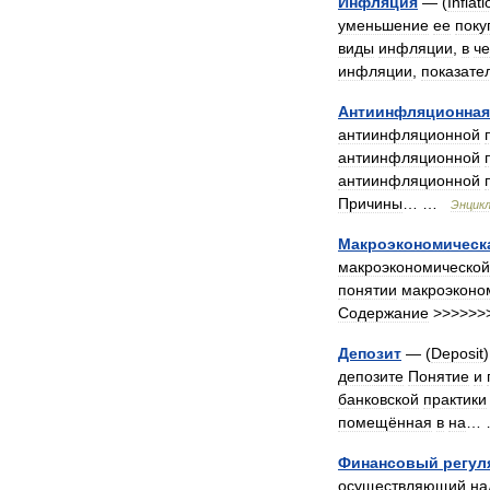
Инфляция
— (
Inflati
уменьшение
ее
поку
виды
инфляции
,
в
ч
инфляции
,
показате
Антиинфляционная
антиинфляционной
антиинфляционной
антиинфляционной
Причины
… …
Энцик
Макроэкономическ
макроэкономической
понятии
макроэконо
Содержание
>>>>>>
Депозит
— (
Deposit
депозите
Понятие
и
банковской
практики
помещённая
в
на
…
Финансовый
регул
осуществляющий
на