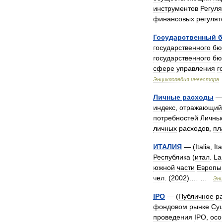
инструментов
Регул
финансовых
регулят
Государственный
государственного
бю
государственного
бю
сфере
управления
г
Энциклопедия
инвестора
Личные
расходы
—
индекс
,
отражающий
потребностей
Личны
личных
расходов
,
пл
ИТАЛИЯ
— (
Italia
,
Ita
Республика
(
итал
.
La
южной
части
Европы
чел
. (
2002
).… …
Эн
IPO
— (
Публичное
р
фондовом
рынке
Су
проведения
IPO
,
осо