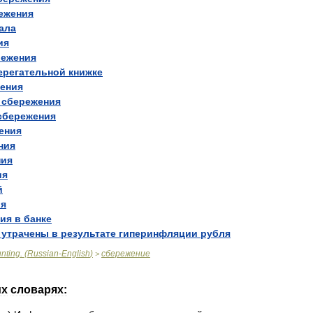
ежения
ала
ия
режения
ерегательной
книжке
ления
»
сбережения
сбережения
ения
ния
ния
ия
й
ия
ия
в
банке
утрачены
в
результате
гиперинфляции
рубля
nting
. (
Russian
-
English
)
сбережение
>
их
словарях: