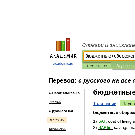
Словари и энциклоп
academic.ru
Толкования
Переводы
Перевод:
с русского на все
бюджетные
Со всех языков на:
Русский
Толкование
Перев
С русского на:
бюджетные
сбереж
1
Все языки
1
)
SAP
.
cost
of
living
s
2
)
SAP
.
fin
.
savings
ma
Английский