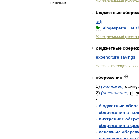
Универсальный
русско
-
Немецкий
бюджетные
сбереж
2
adj
fin
.
eingesparte
Haush
Универсальный
русско
-
бюджетные
сбереж
3
expenditure
savings
Banks
.
Exchanges
.
Accou
сбережение
4
1
)
(
экономия
)
saving
2
)
(
накопление
)
pl
.
s
•
-
бюджетные
сбере
-
сбережения
в
нал
-
внутренние
сбере
-
сбережения
в
фо
-
денежные
сбереж
-
дискреционные
с