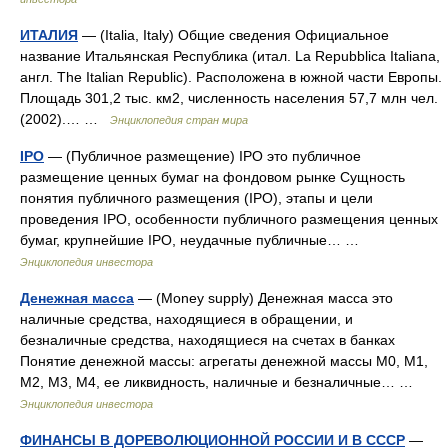
ИТАЛИЯ
— (Italia, Italy) Общие сведения Официальное
название Итальянская Республика (итал. La Repubblica Italiana,
англ. The Italian Republic). Расположена в южной части Европы.
Площадь 301,2 тыс. км2, численность населения 57,7 млн чел.
(2002).… …
Энциклопедия стран мира
IPO
— (Публичное размещение) IPO это публичное
размещение ценных бумаг на фондовом рынке Сущность
понятия публичного размещения (IPO), этапы и цели
проведения IPO, особенности публичного размещения ценных
бумаг, крупнейшие IPO, неудачные публичные… …
Энциклопедия инвестора
Денежная масса
— (Money supply) Денежная масса это
наличные средства, находящиеся в обращении, и
безналичные средства, находящиеся на счетах в банках
Понятие денежной массы: агрегаты денежной массы М0, М1,
М2, М3, М4, ее ликвидность, наличные и безналичные… …
Энциклопедия инвестора
ФИНАНСЫ В ДОРЕВОЛЮЦИОННОЙ РОССИИ И В СССР
—