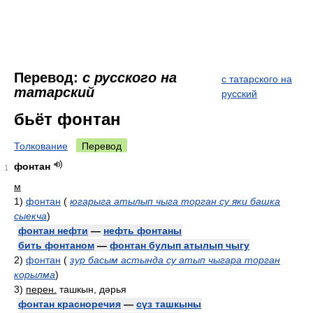
Перевод:
с русского на
с татарского на
татарский
русский
бьёт фонтан
Толкование
Перевод
фонтан
1
м
1)
фонтан
(
югарыга атылып чыга торган су яки башка
сыекча
)
фонтан нефти
—
нефть фонтаны
бить фонтаном
—
фонтан булып атылып чыгу
2)
фонтан
(
зур басым астында су атып чыгара торган
корылма
)
3)
перен.
ташкын, дәрья
фонтан красноречия
—
сүз ташкыны