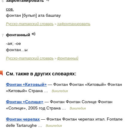
зафонтанировать
6
сов.
фонтан [булып] ата башлау
Русско-татарский словарь
зафонтанировать
>
фонтанный
7
-ая; -ое
фонтан...ы
Русско-татарский словарь
фонтанный
>
См. также в других словарях:
Фонтан «Китовый»
— Фонтан Фонтан «Китовый» Фонтан
«Китовый» Страна …
Википедия
Фонтан «Солнце»
— Фонтан Фонтан Солнце Фонтан
«Солнце», 2005 год Страна …
Википедия
Фонтан черепах
— Фонтан Фонтан черепах итал. Fontane
delle Tartarughe …
Википедия