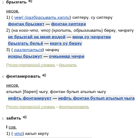
брызгать
3
несов.
1)
(
чем) (разбрасывать капли
)
сиптерү, су сиптерү
фонтан брызжет
—
фонтан сиптерә
2)
(
на кого-что, что) (кропить, обрызгивать
)
бөркү, чәчрәтү
не брызгай на меня водой
—
миңа су чәчрәтмә
брызгать бельё
—
кергә су бөркү
3)
(
разлетаться
)
чәчрәү
искры брызжут
—
очкыннар чәчри
Русско-татарский словарь
брызгать
>
фонтанировать
4
несов.
атылып [бәреп] чыгу, фонтан булып атылып чыгу
нефть фонтанирует
—
нефть фонтан булып атылып чыга
Русско-татарский словарь
фонтанировать
>
забить
5
I
сов.
1)
(
что
)
кагып кертү