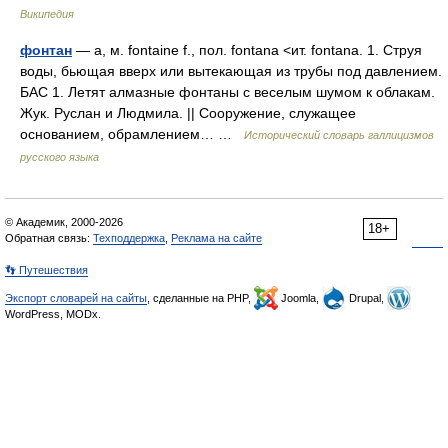
Википедия
фонтан
— а, м. fontaine f., пол. fontana <ит. fontana. 1. Струя
воды, бьющая вверх или вытекающая из трубы под давлением.
БАС 1. Летят алмазные фонтаны с веселым шумом к облакам.
Жук. Руслан и Людмила. || Сооружение, служащее
основанием, обрамлением… …
Исторический словарь галлицизмов
русского языка
© Академик, 2000-2026
18+
Обратная связь:
Техподдержка
,
Реклама на сайте
👣 Путешествия
Экспорт словарей на сайты
, сделанные на PHP,
Joomla,
Drupal,
WordPress, MODx.