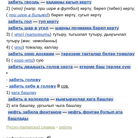
забить гвоздь
—
кадакны кагып кертү
2)
(
что) (напр. при игре в футбол
)
кертү, бәреп (тибеп) кертү;
(
при игре в бильярд
)
бәреп кертү, сугып кертү
забить гол
—
туп кертү
забить шар в угол
—
шарны почмакка бәреп кертү
3)
(
что) (наполнить
)
тутыру, тыгызлап тутыру, дыңгычлап
тутыру
(
мәс. чемоданны
)
4)
(
что
)
томалау, каплау
забить окно досками
—
тәрәзәне такталар белән томалау
5)
(
кого-что
)
сую
забить двадцать голов скота
—
егерме баш терлек сую
•
-
забить голову
-
забить себе в голову
II
сов.
1)
кага башлау
забить в колокола
—
кыңгыраулар кага башлау
2)
ата башлау, ургылып чыга башлау
нефть забила фонтаном
—
нефть фонтан булып ата
башлады
Русско-татарский словарь
забить
>