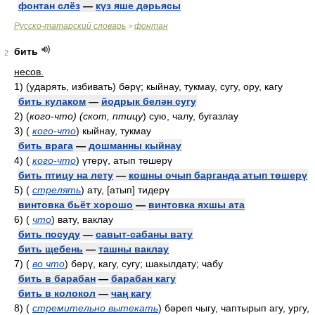
фонтан слёз
—
күз яше дәрьясы
Русско-татарский словарь
фонтан
>
бить
2
несов.
1)
(ударять, избивать) бәрү; кыйнау, тукмау, сугу, ору, кагу
бить кулаком
—
йодрык белән сугу
2)
(
кого-что) (скот, птицу
)
сую, чалу, бугазлау
3)
(
кого-что
)
кыйнау, тукмау
бить врага
—
дошманны кыйнау
4)
(
кого-что
)
үтерү, атып төшерү
бить птицу на лету
—
кошны очып барганда атып төшерү
5)
(
стрелять
)
ату, [атып] тидерү
винтовка бьёт хорошо
—
винтовка яхшы ата
6)
(
что
)
вату, ваклау
бить посуду
—
савыт-сабаны вату
бить щебень
—
ташны ваклау
7)
(
во что
)
бәрү, кагу, сугу; шакылдату; чабу
бить в барабан
—
барабан кагу
бить в колокол
—
чаң кагу
8)
(
стремительно вытекать
)
бәреп чыгу, чаптырып агу, ургу,