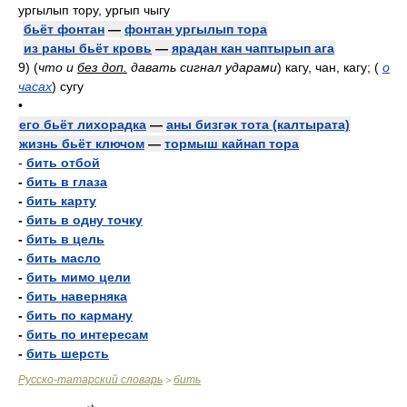
ургылып тору, ургып чыгу
бьёт фонтан
—
фонтан ургылып тора
из раны бьёт кровь
—
ярадан кан чаптырып ага
9)
(
что и
без доп.
давать сигнал ударами
)
кагу, чан, кагу;
(
о
часах
)
сугу
•
его бьёт лихорадка
—
аны бизгәк тота (калтырата)
жизнь бьёт ключом
—
тормыш кайнап тора
-
бить отбой
-
бить в глаза
-
бить карту
-
бить в одну точку
-
бить в цель
-
бить масло
-
бить мимо цели
-
бить наверняка
-
бить по карману
-
бить по интересам
-
бить шерсть
Русско-татарский словарь
бить
>