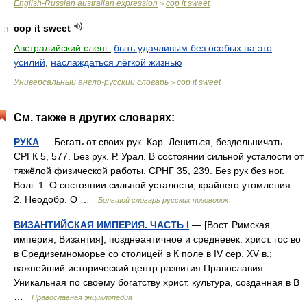
English-Russian australian expression
cop it sweet
>
cop it sweet
3
Австралийский сленг:
быть удачливым без особых на это
усилий
,
наслаждаться лёгкой жизнью
Универсальный англо-русский словарь
cop it sweet
>
См. также в других словарях:
РУКА
— Бегать от своих рук. Кар. Лениться, бездельничать.
СРГК 5, 577. Без рук. Р. Урал. В состоянии сильной усталости от
тяжёлой физической работы. СРНГ 35, 239. Без рук без ног.
Волг. 1. О состоянии сильной усталости, крайнего утомления.
2. Неодобр. О …
Большой словарь русских поговорок
ВИЗАНТИЙСКАЯ ИМПЕРИЯ. ЧАСТЬ I
— [Вост. Римская
империя, Византия], позднеантичное и средневек. христ. гос во
в Средиземноморье со столицей в К поле в IV сер. XV в.;
важнейший исторический центр развития Православия.
Уникальная по своему богатству христ. культура, созданная в В
…
Православная энциклопедия