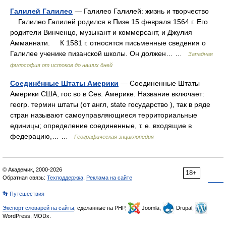
Галилей Галилео
— Галилео Галилей: жизнь и творчество
Галилео Галилей родился в Пизе 15 февраля 1564 г. Его
родители Винченцо, музыкант и коммерсант, и Джулия
Амманнати. К 1581 г. относятся письменные сведения о
Галилее ученике пизанской школы. Он должен… …
Западная
философия от истоков до наших дней
Соединённые Штаты Америки
— Соединенные Штаты
Америки США, гос во в Сев. Америке. Название включает:
геогр. термин штаты (от англ, state государство ), так в ряде
стран называют самоуправляющиеся территориальные
единицы; определение соединенные, т. е. входящие в
федерацию,… …
Географическая энциклопедия
© Академик, 2000-2026
18+
Обратная связь:
Техподдержка
,
Реклама на сайте
👣 Путешествия
Экспорт словарей на сайты
, сделанные на PHP,
Joomla,
Drupal,
WordPress, MODx.