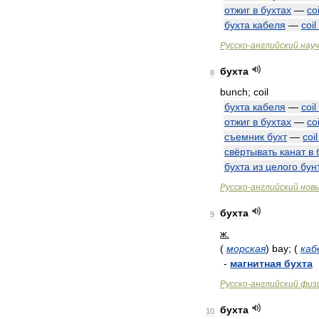
отжиг
в
бухтах
—
coi
бухта
кабеля
—
coil
Русско
-
английский
нау
бухта
8
bunch
;
coil
бухта
кабеля
—
coil
отжиг
в
бухтах
—
coi
съемник
бухт
—
coil
свёртывать
канат
в
бухта
из
целого
бун
Русско
-
английский
нов
бухта
9
ж
.
(
морская
)
bay
;
(
каб
-
магнитная
бухта
Русско
-
английский
физ
бухта
10