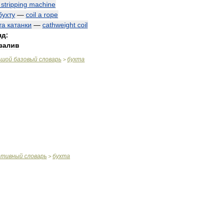
stripping
machine
бухту
—
coil
a
rope
та
катанки
—
cathweight
coil
яд:
залив
ьшой
базовый
словарь
бухта
>
ртивный
словарь
бухта
>