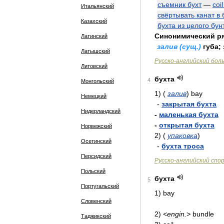
съемник
бухт
—
coil
Итальянский
свёртывать
канат
в
Казахский
бухта
из
целого
бун
Синонимический
р
Латинский
залив
(
сущ
.)
губа
;
Латышский
Русско
-
английский
бол
Литовский
бухта
4
Монгольский
1
)
(
залив
)
bay
Немецкий
-
закрытая
бухта
Нидерландский
-
маленькая
бухта
-
открытая
бухта
Норвежский
2
)
(
упаковка
)
Осетинский
-
бухта
троса
Персидский
Русско
-
английский
спо
Польский
бухта
5
Португальский
1
)
bay
Словенский
2
)
<
engin
.>
bundle
Таджикский