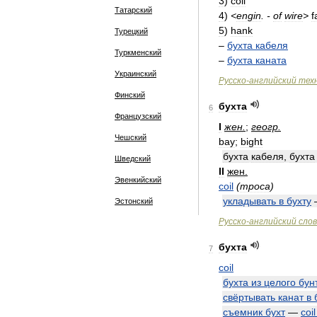
3
)
coil
Татарский
4
)
<
engin
. -
of
wire
>
f
5
)
hank
Турецкий
–
бухта
кабеля
Туркменский
–
бухта
каната
Украинский
Русско
-
английский
тех
Финский
бухта
6
Французский
I
жен
.
;
геогр
.
Чешский
bay
;
bight
бухта
кабеля
,
бухта
Шведский
II
жен
.
Эвенкийский
coil
(
троса
)
укладывать
в
бухту
Эстонский
Русско
-
английский
сло
бухта
7
coil
бухта
из
целого
бун
свёртывать
канат
в
съемник
бухт
—
coil