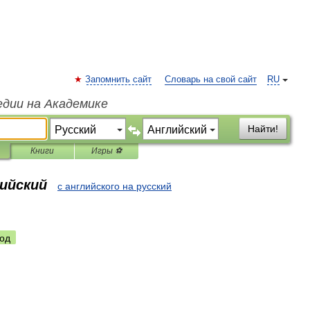
Запомнить сайт
Словарь на свой сайт
RU
едии на Академике
Найти!
Книги
Игры ⚽
лийский
с английского на русский
од