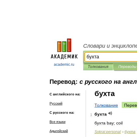
Словари и энциклоп
academic.ru
Толкования
Переводы
Перевод:
с русского на анг
бухта
С английского на:
Русский
Толкование
Перев
С русского на:
бухта
1
Все языки
бухта
bay
;
coil
Адыгейский
Sokrat
personal
бухта
>