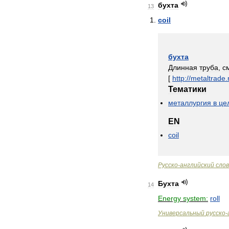
бухта
13
coil
бухта
Длинная
труба
,
с
[
http:
//
metaltrade
.
Тематики
металлургия
в
це
EN
coil
Русско
-
английский
сло
Бухта
14
Energy
system:
roll
Универсальный
русско
-