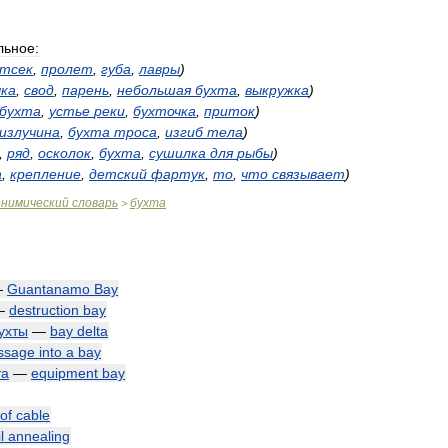
льное:
тсек
,
пролет
,
губа
,
лавры
)
чка
,
свод
,
парень
,
небольшая
бухта
,
выкружка
)
бухта
,
устье
реки
,
бухточка
,
приток
)
излучина
,
бухта
троса
,
изгиб
тела
)
,
ряд
,
осколок
,
бухта
,
сушилка
для
рыбы
)
а
,
крепление
,
детский
фартук
,
то
,
что
связывает
)
онимический
словарь
бухта
>
—
Guantanamo
Bay
—
destruction
bay
ухты
—
bay
delta
ssage
into
a
bay
та
—
equipment
bay
of
cable
l
annealing