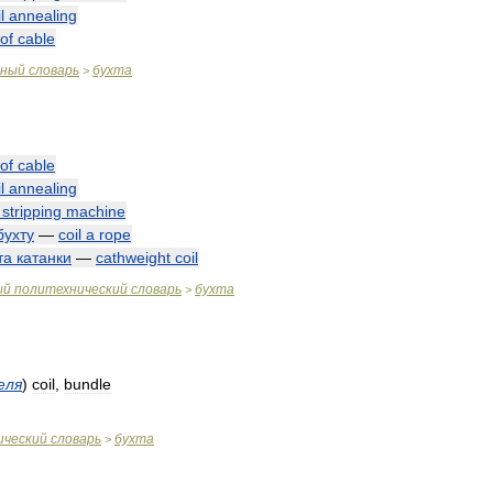
l
annealing
of
cable
чный
словарь
бухта
>
of
cable
l
annealing
stripping
machine
бухту
—
coil
a
rope
та
катанки
—
cathweight
coil
ый
политехнический
словарь
бухта
>
еля
)
coil
,
bundle
ический
словарь
бухта
>