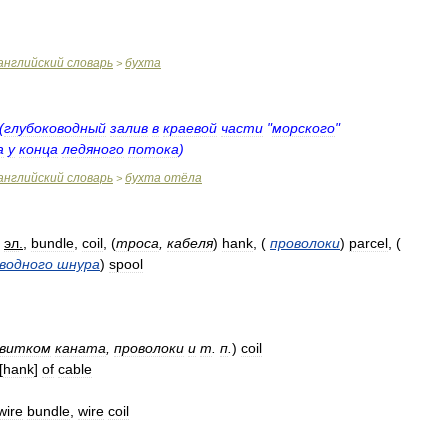
английский
словарь
бухта
>
(
глубоководный
залив
в
краевой
части
"
морского
"
а
у
конца
ледяного
потока
)
английский
словарь
бухта
отёла
>
эл
.
,
bundle
,
coil
,
(
троса
,
кабеля
)
hank
,
(
проволоки
)
parcel
,
(
водного
шнура
)
spool
витком
каната
,
проволоки
и
т
.
п
.
)
coil
[
hank
]
of
cable
wire
bundle
,
wire
coil