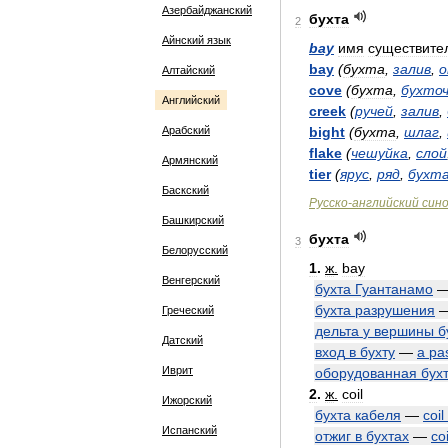
Азербайджанский
бухта
2
Айнский язык
bay
имя
существите
bay
(
бухта
,
залив
,
о
Алтайский
cove
(
бухта
,
бухто
Английский
creek
(
ручей
,
залив
,
Арабский
bight
(
бухта
,
шлаг
,
flake
(
чешуйка
,
слой
Армянский
tier
(
ярус
,
ряд
,
бухт
Баскский
Русско
-
английский
син
Башкирский
бухта
3
Белорусский
1
.
ж
.
bay
Венгерский
бухта
Гуантанамо
бухта
разрушения
Греческий
дельта
у
вершины
б
Датский
вход
в
бухту
—
a
pa
Иврит
оборудованная
бух
2
.
ж
.
coil
Ижорский
бухта
кабеля
—
coil
Испанский
отжиг
в
бухтах
—
coi