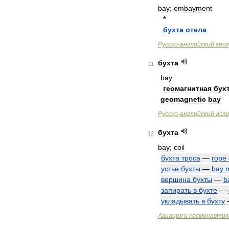
bay
;
embayment
*
бухта
отела
Русско
-
английский
гео
бухта
11
bay
геомагнитная
бух
geomagnetic
bay
Русско
-
английский
аст
бухта
12
bay
;
coil
бухта
троса
—
rope
устье
бухты
—
bay
вершина
бухты
—
b
запирать
в
бухте
—
укладывать
в
бухту
Авиация
и
космонавтик