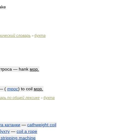
ake
нический
словарь
бухта
>
троса
—
hank
мор
.
—
(
трос
)
to
coil
мор
.
варь
по
общей
лексике
бухта
>
та
катанки
—
cathweight
coil
бухту
—
coil
a
rope
stripping
machine