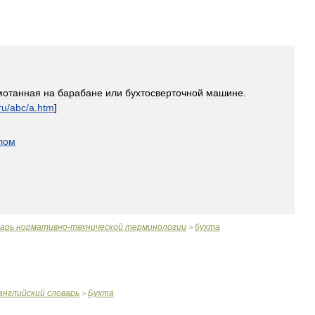
мотанная
на
барабане
или
бухтосверточной
машине
.
ru
/
abc
/
a
.
htm
]
лом
варь
нормативно
-
технической
терминологии
бухта
>
английский
словарь
Бухта
>