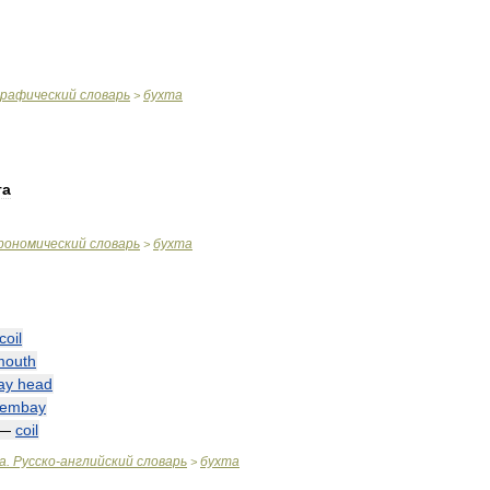
графический
словарь
бухта
>
та
рономический
словарь
бухта
>
coil
mouth
ay
head
embay
—
coil
а
.
Русско
-
английский
словарь
бухта
>