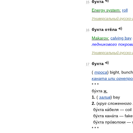
бухта
15
Energy
system:
roll
Универсальный
русско
-
бухта
отёла
16
Makarov:
calving
bay
ледникового
покров
Универсальный
русско
-
бухта
17
(
троса
)
bight
,
bunch
каната
или
огнепро
* * *
бу́хта
ж
.
1
.
(
залив
)
bay
2
.
(
круг
сложенного
бу́хта
ка́беля
—
coil
бу́хта
кана́та
—
fake
бу́хта
про́волоки
—
* * *