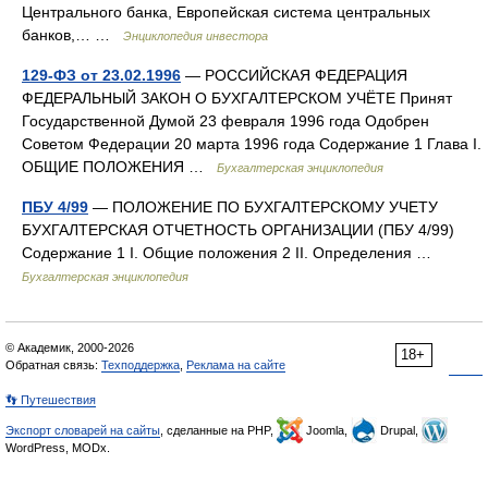
Центрального банка, Европейская система центральных
банков,… …
Энциклопедия инвестора
129-ФЗ от 23.02.1996
— РОССИЙСКАЯ ФЕДЕРАЦИЯ
ФЕДЕРАЛЬНЫЙ ЗАКОН О БУХГАЛТЕРСКОМ УЧЁТЕ Принят
Государственной Думой 23 февраля 1996 года Одобрен
Советом Федерации 20 марта 1996 года Содержание 1 Глава I.
ОБЩИЕ ПОЛОЖЕНИЯ …
Бухгалтерская энциклопедия
ПБУ 4/99
— ПОЛОЖЕНИЕ ПО БУХГАЛТЕРСКОМУ УЧЕТУ
БУХГАЛТЕРСКАЯ ОТЧЕТНОСТЬ ОРГАНИЗАЦИИ (ПБУ 4/99)
Содержание 1 I. Общие положения 2 II. Определения …
Бухгалтерская энциклопедия
© Академик, 2000-2026
18+
Обратная связь:
Техподдержка
,
Реклама на сайте
👣 Путешествия
Экспорт словарей на сайты
, сделанные на PHP,
Joomla,
Drupal,
WordPress, MODx.