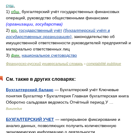
сущ.
1)
общ.
бухгалтерский учёт государственных финансовых
операций, руководство общественными финансами
(организации, государства)
2)
юр.
государственный учёт
(бухгалтерский учёт в
государственных организациях)
, законодательство об
имущественной ответственности руководителей предприятий и
материально ответственных лиц
3)
фин.
национальное счетоводство
Французско-русский универсальный словарь
comptabilité publique
>
См. также в других словарях:
Бухгалтерский баланс
— Бухгалтерский учёт Ключевые
понятия Бухгалтер • Бухгалтерия Главная бухгалтерская книга
Оборотно сальдовая ведомость Отчётный период У …
Википедия
БУХГАЛТЕРСКИЙ УЧЕТ
— непрерывное фиксирование и
анализ данных, позволяющих получить количественную
экономическую информацию о деятельности