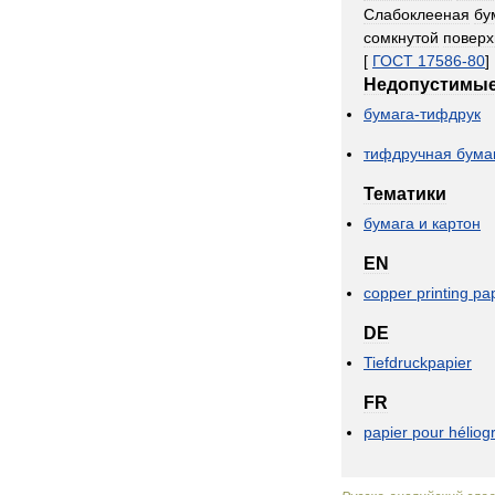
Слабоклееная
бу
сомкнутой
поверх
[
ГОСТ
17586
-
80
]
Недопустимы
бумага
-
тифдрук
тифдручная
бума
Тематики
бумага
и
картон
EN
copper
printing
pa
DE
Tiefdruckpapier
FR
papier
pour
héliog