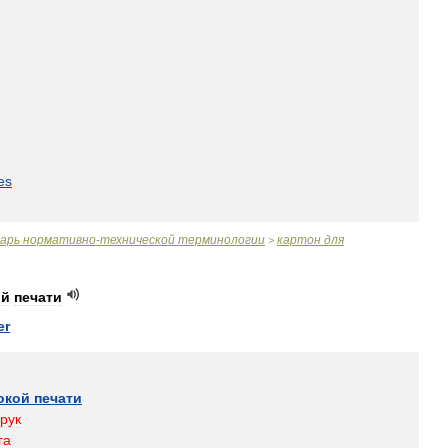
es
варь
нормативно
-
технической
терминологии
картон
для
>
ой
печати
er
окой
печати
рук
га