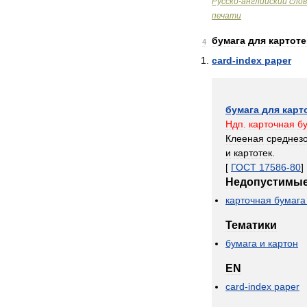
Русско
-
английский
сло
печати
бумага
для
картоте
4
card
-
index
paper
бумага
для
карт
Ндп
.
карточная
б
Клееная
среднез
и
картотек
.
[
ГОСТ
17586
-
80
]
Недопустимы
карточная
бумага
Тематики
бумага
и
картон
EN
card
-
index
paper