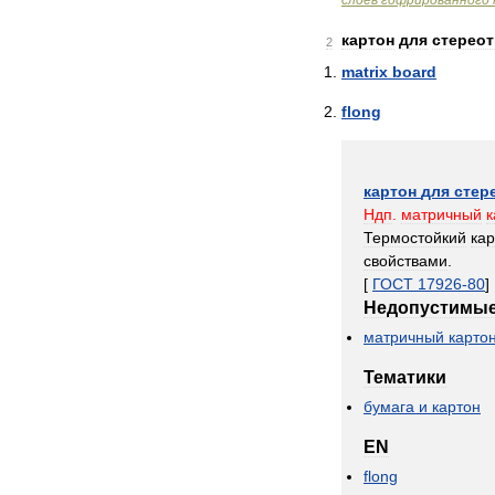
слоев
гофрированного
картон
для
стерео
2
matrix
board
flong
картон
для
стер
Ндп
.
матричный
к
Термостойкий
кар
свойствами
.
[
ГОСТ
17926
-
80
]
Недопустимы
матричный
карто
Тематики
бумага
и
картон
EN
flong