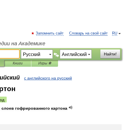
Запомнить сайт
Словарь на свой сайт
RU
едии на Академике
Найти!
Книги
Игры ⚽
лийский
с английского на русский
артон
од
х
слоев
гофрированного
картона