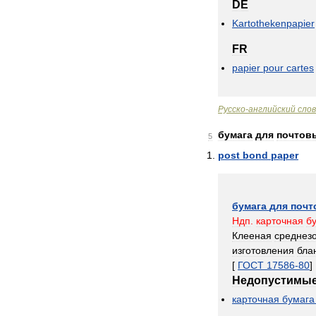
DE
Kartothekenpapier
FR
papier
pour
cartes
Русско
-
английский
сло
бумага
для
почтов
5
post
bond
paper
бумага
для
почт
Ндп
.
карточная
б
Клееная
среднез
изготовления
бла
[
ГОСТ
17586
-
80
]
Недопустимы
карточная
бумага