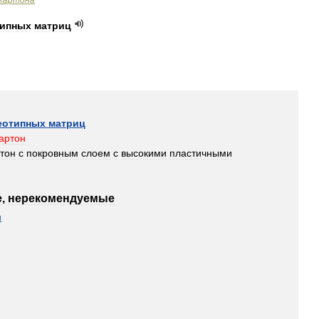
картона
типных
матриц
еотипных
матриц
артон
тон
с
покровным
слоем
с
высокими
пластичными
е
,
нерекомендуемые
н