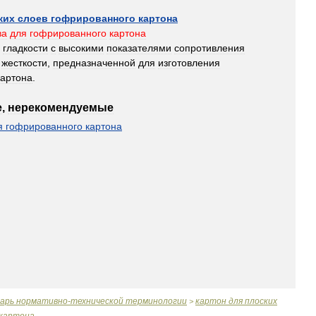
ких
слоев
гофрированного
картона
ва
для
гофрированного
картона
гладкости
с
высокими
показателями
сопротивления
жесткости
,
предназначенной
для
изготовления
картона
.
е
,
нерекомендуемые
я
гофрированного
картона
варь
нормативно
-
технической
терминологии
картон
для
плоских
>