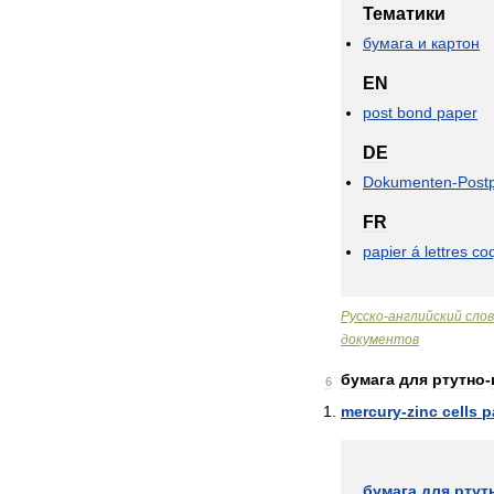
Тематики
бумага
и
картон
EN
post
bond
paper
DE
Dokumenten
-
Post
FR
papier
á
lettres
coq
Русско
-
английский
сло
документов
бумага
для
ртутно
-
6
mercury
-
zinc
cells
p
бумага
для
ртут