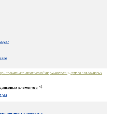
papier
uille
варь
нормативно
-
технической
терминологии
бумага
для
почтовых
>
цинковых
элементов
aper
но
-
цинковых
элементов