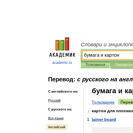
Словари и энциклоп
academic.ru
Толкования
Переводы
Перевод:
с русского на анг
бумага и к
С английского на:
Русский
Толкование
Перев
С русского на:
картон
для
плоски
1
Все языки
lainer
board
Английский