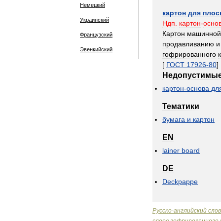
Немецкий
картон
для
плос
Украинский
Ндп
.
картон
-
осно
Картон
машинной
Французский
продавливанию
и
Эвенкийский
гофрированного
[
ГОСТ
17926
-
80
]
Недопустимы
картон
-
основа
дл
Тематики
бумага
и
картон
EN
lainer
board
DE
Deckpappe
Русско
-
английский
сло