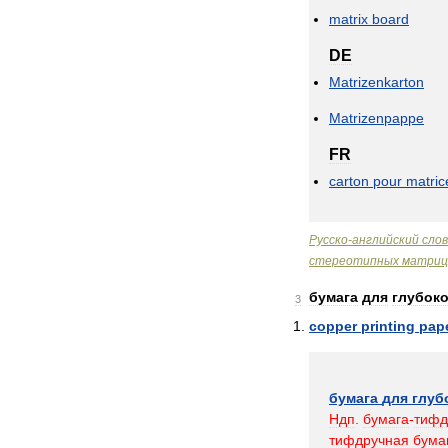
matrix
board
DE
Matrizenkarton
Matrizenpappe
FR
carton
pour
matric
Русско
-
английский
сло
стереотипных
матриц
бумага
для
глубок
3
copper
printing
pap
бумага
для
глуб
Ндп
.
бумага
-
тифд
тифдручная
бума