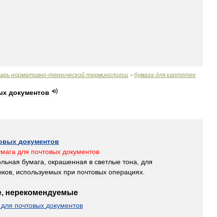
варь
нормативно
-
технической
терминологии
бумага
для
картотек
>
ых
документов
овых
документов
умага
для
почтовых
документов
ольная
бумага
,
окрашенная
в
светлые
тона
,
для
нков
,
используемых
при
почтовых
операциях
.
е
,
нерекомендуемые
для
почтовых
документов