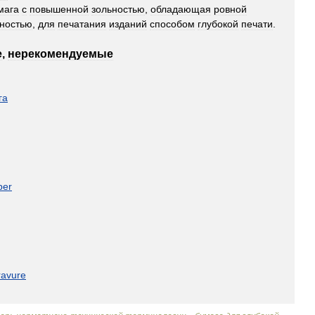
мага
с
повышенной
зольностью
,
обладающая
ровной
ностью
,
для
печатания
изданий
способом
глубокой
печати
.
е
,
нерекомендуемые
га
per
ravure