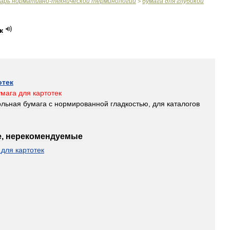
варь
нормативно
-
технической
терминологии
бумага
для
глубокой
>
к
отек
умага
для
картотек
ольная
бумага
с
нормированной
гладкостью
,
для
каталогов
е
,
нерекомендуемые
для
картотек