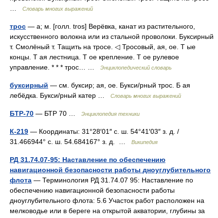
…
Словарь многих выражений
трос
— а; м. [голл. tros] Верёвка, канат из растительного,
искусственного волокна или из стальной проволоки. Буксирный
т. Смолёный т. Тащить на тросе. ◁ Тросовый, ая, ое. Т ые
концы. Т ая лестница. Т ое крепление. Т ое рулевое
управление. * * * трос… …
Энциклопедический словарь
буксирный
— см. буксир; ая, ое. Букси/рный трос. Б ая
лебёдка. Букси/рный катер …
Словарь многих выражений
БТР-70
— БТР 70 …
Энциклопедия техники
К-219
— Координаты: 31°28′01″ с. ш. 54°41′03″ з. д. /
31.466944° с. ш. 54.684167° з. д. …
Википедия
РД 31.74.07-95: Наставление по обеспечению
навигационной безопасности работы дноуглубительного
флота
— Терминология РД 31.74.07 95: Наставление по
обеспечению навигационной безопасности работы
дноуглубительного флота: 5.6 Участок работ расположен на
мелководье или в береге на открытой акватории, глубины за