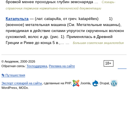
бровкой менее проходных глубин земснаряда …
Словарь-
справочник терминов нормативно-технической документации
Катапульта
— (лат. catapulta, от греч. katapéltes) 1)
(военное) метательная машина (См. Метательные машины),
приводимая в действие силами упругости скрученных волокон
сухожилий, волос и др. (рис. 1). Применялась в Древней
Греции и Риме до конца 5 в.,… …
Большая советская энциклопедия
© Академик, 2000-2026
18+
Обратная связь:
Техподдержка
,
Реклама на сайте
👣 Путешествия
Экспорт словарей на сайты
, сделанные на PHP,
Joomla,
Drupal,
WordPress, MODx.