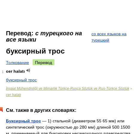
Перевод:
с турецкого на
со всех языков на
все языки
турецкий
буксирный трос
Толкование
Перевод
cer halatı
1
буксирный трос
İnşaat Mühendisliği ve Mimarlık Türkçe-Rusça Sözlük ve Rus-Türkçe Sözlük
>
cer halatı
См. также в других словарях:
Буксирный трос
— 1) стальной (диаметром 55 65 мм) или
синтетический трос (окружностью до 280 мм) длиной 500 1500
м, применяемый для буксировки несамоходного плавсредства