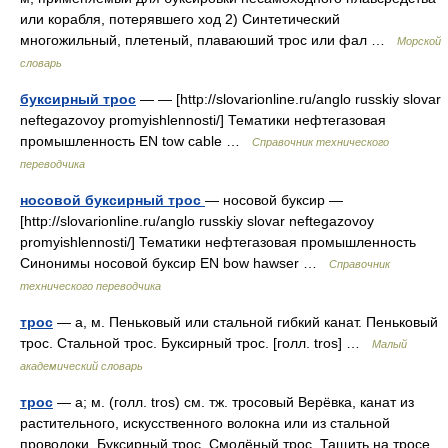
или корабля, потерявшего ход 2) Синтетический
многожильный, плетеный, плаваюший трос или фал …
Морской
словарь
буксирный трос
— — [http://slovarionline.ru/anglo russkiy slovar
neftegazovoy promyishlennosti/] Тематики нефтегазовая
промышленность EN tow cable …
Справочник технического
переводчика
носовой буксирный трос
— носовой буксир —
[http://slovarionline.ru/anglo russkiy slovar neftegazovoy
promyishlennosti/] Тематики нефтегазовая промышленность
Синонимы носовой буксир EN bow hawser …
Справочник
технического переводчика
трос
— а, м. Пеньковый или стальной гибкий канат. Пеньковый
трос. Стальной трос. Буксирный трос. [голл. tros] …
Малый
академический словарь
трос
— а; м. (голл. tros) см. тж. тросовый Верёвка, канат из
растительного, искусственного волокна или из стальной
проволоки. Буксирный трос. Смолёный трос. Тащить на тросе