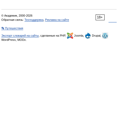
© Академик, 2000-2026
18+
Обратная связь:
Техподдержка
,
Реклама на сайте
👣 Путешествия
Экспорт словарей на сайты
, сделанные на PHP,
Joomla,
Drupal,
WordPress, MODx.