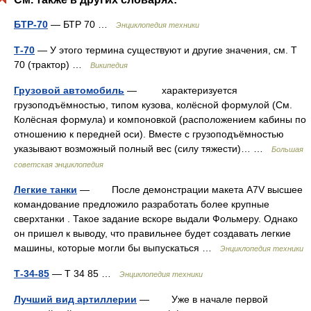
БТР-70
— БТР 70 …
Энциклопедия техники
Т-70
— У этого термина существуют и другие значения, см. Т
70 (трактор) …
Википедия
Грузовой автомобиль
— характеризуется
грузоподъёмностью, типом кузова, колёсной формулой (См.
Колёсная формула) и компоновкой (расположением кабины по
отношению к передней оси). Вместе с грузоподъёмностью
указывают возможный полный вес (силу тяжести)… …
Большая
советская энциклопедия
Легкие танки
— После демонстрации макета A7V высшее
командование предложило разработать более крупные
сверхтанки . Такое задание вскоре выдали Фольмеру. Однако
он пришел к выводу, что правильнее будет создавать легкие
машины, которые могли бы выпускаться …
Энциклопедия техники
Т-34-85
— Т 34 85 …
Энциклопедия техники
Лучший вид артиллерии
— Уже в начале первой