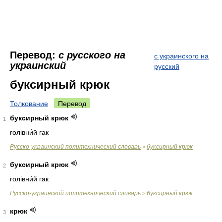
Перевод:
с русского на
с украинского на
украинский
русский
буксирный крюк
Толкование
Перевод
буксирный крюк
1
голівни́й гак
Русско-украинский политехнический словарь
буксирный крюк
>
буксирный крюк
2
голівни́й гак
Русско-украинский политехнический словарь
буксирный крюк
>
крюк
3