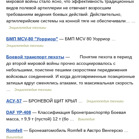
мировой войны стало ясно, что эффективность традиционных
видов полевой артиллерии не отвечает возросшим
требованиям ведения боевых действий. Действительно,
артиллерийские системы на конной тяге не обеспечивали… …
Энциклопедия техники
БМП MCV-80 "Уорриор"
— БМП MCV 80 Уорриор …
Энциклопедия техники
Боевой транспорт пехоты
— Понятие пехота в период
до второй мировой войны прочно ассоциировалось с
небольшими, поистине пешими скоростями передвижения
войсковых соединений. И когда долговременные позиционные
затишья вдруг сменялись атаками, то максимальная скорость
…
Энциклопедия техники
АСУ-57
— БРОНЕВОЙ ЩИТ КРЫЛ …
Энциклопедия техники
DAF YP-408
— Классификация Бронетранспортёр Боевая
масса, т 9,9 т (пустой) 12 т (бо …
Википедия
Romfell
— Бронеавтомобиль Romfell в Австро Венгерско …
Википедия