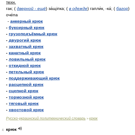
техн.
гак;
(
дверной - ещё
)
за́щіпка;
(
в одежде
)
гапли́к, -ка́;
(
багор
)
оче́па
-
анкерный крюк
-
буксирный крюк
-
грузоподъёмный крюк
-
двурогий крюк
-
захватный крюк
-
канатный крюк
-
ловильный крюк
-
откидной крюк
-
петельный крюк
-
поддерживающий крюк
-
расцепной крюк
-
сцепной крюк
-
тормозной крюк
-
тяговый крюк
-
хвостовой крюк
Русско-украинский политехнический словарь
крюк
>
крюк
4