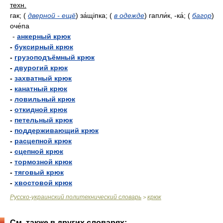
техн.
гак;
(
дверной - ещё
)
за́щіпка;
(
в одежде
)
гапли́к, -ка́;
(
багор
)
оче́па
-
анкерный крюк
-
буксирный крюк
-
грузоподъёмный крюк
-
двурогий крюк
-
захватный крюк
-
канатный крюк
-
ловильный крюк
-
откидной крюк
-
петельный крюк
-
поддерживающий крюк
-
расцепной крюк
-
сцепной крюк
-
тормозной крюк
-
тяговый крюк
-
хвостовой крюк
Русско-украинский политехнический словарь
крюк
>
См. также в других словарях: