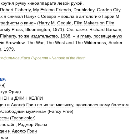
крутил
ручку
киноаппарата
левой
рукой
.
Robert
Flaherty
,
My
Eskimo
Friends
,
Doubleday
,
Garden
City
,
ак
я
снимал
Нанук
с
Севера
»
вошла
в
антологию
Гарри
М
.
графисты
о
кино
» (
Harry
М
.
Geduld
,
Film
Makers
on
Film
ersity
Press
,
Bloomington
,
1971
).
См
.
также:
Richard
Barsam
,
Flaherty
,
то
же
издательство
,
1988
, –
и
главу
,
посвященную
in
Brownlow
,
The
War
,
The
West
and
The
Wilderness
,
Seeker
n
,
1979
.
ия
фильмов
Жака
Лурселля
Nanook
of
the
North
>
род
ин
)
ртур
Фрид
)
ОНЕН
и
ДЖИН
КЕЛЛИ
ден
и
Адолф
Грин
по
их
же
мюзиклу
,
вдохновленному
балетом
«
Свободный
мужчина
» (
Fancy
Free
)
ссон
(
Technicolor
)
рнстайн
,
Роджер
Идэнз
ден
и
Адолф
Грин
елли