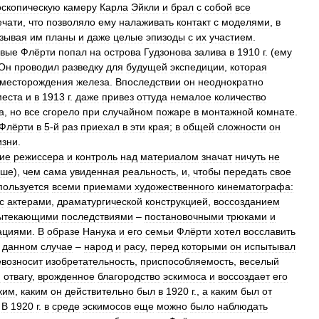
оскопическую
камеру
Карла
Эйкли
и
брал
с
собой
все
ечати
,
что
позволяло
ему
налаживать
контакт
с
моделями
,
в
зывая
им
планы
и
даже
целые
эпизоды
с
их
участием
.
рвые
Флёрти
попал
на
острова
Гудзонова
залива
в
1910
г
. (
ему
Он
проводил
разведку
для
будущей
экспедиции
,
которая
месторождения
железа
.
Впоследствии
он
неоднократно
места
и
в
1913
г
.
даже
привез
оттуда
немалое
количество
а
,
но
все
сгорело
при
случайном
пожаре
в
монтажной
комнате
.
Флёрти
в
5
-
й
раз
приехал
в
эти
края
;
в
общей
сложности
он
изни
.
ие
режиссера
и
контроль
над
материалом
значат
ничуть
не
ьше
),
чем
сама
увиденная
реальность
,
и
,
чтобы
передать
свое
пользуется
всеми
приемами
художественного
кинематографа:
с
актерами
,
драматургической
конструкцией
,
воссозданием
ытекающими
последствиями
–
постановочными
трюками
и
ациями
.
В
образе
Нанука
и
его
семьи
Флёрти
хотел
восславить
данном
случае
–
народ
и
расу
,
перед
которыми
он
испытывал
евозносит
изобретательность
,
приспособляемость
,
веселый
ю
отвагу
,
врожденное
благородство
эскимоса
и
воссоздает
его
ким
,
каким
он
действительно
был
в
1920
г
.,
а
каким
был
от
.
В
1920
г
.
в
среде
эскимосов
еще
можно
было
наблюдать