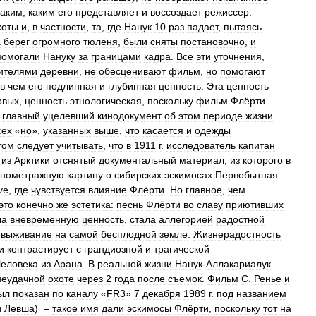
таким
,
каким
его
представляет
и
воссоздает
режиссер
.
хоты
и
,
в
частности
,
та
,
где
Нанук
10
раз
падает
,
пытаясь
а
берег
огромного
тюленя
,
были
сняты
постановочно
,
и
помогали
Нануку
за
границами
кадра
.
Все
эти
уточнения
,
ителями
деревни
,
не
обесценивают
фильм
,
но
помогают
в
чем
его
подлинная
и
глубинная
ценность
.
Эта
ценность
рвых
,
ценность
этнологическая
,
поскольку
фильм
Флёрти
главный
уцелевший
кинодокумент
об
этом
периоде
жизни
сех
«
но
»,
указанных
выше
,
что
касается
и
одежды
том
следует
учитывать
,
что
в
1911
г
.
исследователь
капитан
из
Арктики
отснятый
документальный
материал
,
из
которого
в
лнометражную
картину
о
сибирских
эскимосах
Первобытная
ve
,
где
чувствуется
влияние
Флёрти
.
Но
главное
,
чем
это
конечно
же
эстетика:
песнь
Флёрти
во
славу
приютивших
ла
вневременную
ценность
,
стала
аллегорией
радостной
выживание
на
самой
бесплодной
земле
.
Жизнерадостность
и
контрастирует
с
грандиозной
и
трагической
еловека
из
Арана
.
В
реальной
жизни
Нанук
-
Аллакариалук
неудачной
охоте
через
2
года
после
съемок
.
Фильм
С
.
Ренье
и
ыл
показан
по
каналу
«
FR3
»
7
декабря
1989
г
.
под
названием
й
Левша
) –
такое
имя
дали
эскимосы
Флёрти
,
поскольку
тот
на