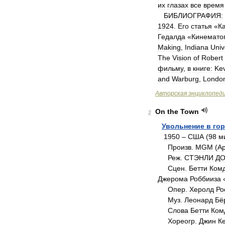
их
глазах
все
время
БИБЛИОГРАФИЯ:
1924
.
Его
статья
«
К
Гедалда
«
Кинемато
Making
,
Indiana
Univ
The
Vision
of
Robert
фильму
,
в
книге:
Kev
and
Warburg
,
Londo
Авторская
энциклопед
On
the
Town
2
Увольнение
в
го
1950
–
США
(
98
м
Произв
.
MGM
(
А
Реж
.
СТЭНЛИ
Д
Сцен
.
Бетти
Ком
Джерома
Роббииза
Опер
.
Херолд
Ро
Муз
.
Леонард
Бё
Слова
Бетти
Ком
Хореогр
.
Джин
К