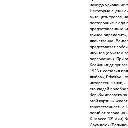
некогда
удивление
Некоторые
сцены
о
вытащить
тросом
н
посторонние
люди
предоставленные
ж
точнее
определить
,
двойственна
.
Во
-
пе
представляет
собой
инуитов
(
с
учетом
в
персонажей
).
При
э
Клейншмидт
привез
1926
г
.
составил
по
любовь
,
Primitive
Lo
интересен
Нанук
, –
его
людей
приобре
борьбы
человека
за
этой
картины
Флёрт
торжественностью
Ч
погиб
от
голода
на
К
.
Массо
(
65
мин
)
б
Саумялюк
(
Большо