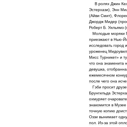
В
ролях
Джин
Ке
Эстерхази
),
Энн
Ми
(
Айви
Смит
),
Флоре
Джордж
Мидер
(
про
Роберт
Б
.
Уильямз
(
Молодые
моряки
приезжают
в
Нью
-
Й
исследовать
город
уроженец
Мидоувил
Мисс
Турникет
»
и
ту
что
она
знаменита
девушка
,
отобранна
ежемесячном
конку
после
чего
она
исче
Гэби
просит
друзе
Брунгильда
Эстерха
охмуряет
очароват
знакомится
в
Музее
точную
копию
доист
Оззи
вынимает
одн
пол
.
Из
-
за
этой
опл