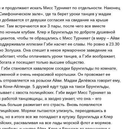
я
и
продолжают
искать
Мисс
Турникет
по
отдельности
.
Наконец
Симфоническом
зале
»,
где
та
берет
уроки
танцев
у
мадам
м
добивается
от
девушки
согласия
на
свидание
на
крыше
нг
.
Там
встречаются
все
3
пары
,
после
чего
все
вместе
по
ночным
клубам
.
Клер
и
Брунгильда
по
доброте
душевной
циантов
,
чтобы
те
обращались
с
Мисс
Турникет
(
в
миру
–
Айви
оддерживали
иллюзии
Гэби
насчет
ее
славы
.
Но
ровно
в
23
.
30
но
Золушка
.
Она
спешит
в
некое
ярмарочное
заведение
на
аботает
,
чтобы
оплачивать
уроки
танцев
,
а
Гэби
воображает
,
богата
и
посещает
только
высшее
общество
.
Гэби
становится
кавалером
соседки
Брунгильды
по
комнате
,
уженной
и
очень
некрасивой
коротышки
.
Он
провожает
ее
ь
отправляется
на
розыски
Айви
.
Мадам
Дилёвска
говорит
ему
,
а
Кони
-
Айленде
.
5
друзей
едут
туда
на
такси
Брунгильды
,
сывает
с
хвоста
полицейских
.
Гэби
видит
Мисс
Турникет
за
й
работой
танцовщицы
,
а
заодно
узнает
,
что
она
–
его
ишь
больше
разжигает
его
страсть
.
Вновь
появляются
лицейские
.
Моряки
пытаются
улизнуть
,
переодевшись
в
иц
,
но
в
итоге
все
же
попадают
в
кутузку
.
Брунгильда
и
Клер
ейских
,
расхваливая
на
все
лады
морской
флот
и
моряков
.
а
свободу
,
и
наутро
Айви
,
Клер
и
Брунгильда
прощаются
с