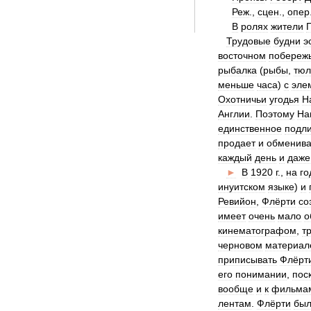
Реж
.,
сцен
.,
опер
В
ролях
жители
Трудовые
будни
э
восточном
побереж
рыбалка
(
рыбы
,
тюл
меньше
часа
)
с
эле
Охотничьи
угодья
Н
Англии
.
Поэтому
На
единственное
подл
продает
и
обменива
каждый
день
и
даже
►
В
1920
г
.,
на
го
инуитском
языке
)
и
Ревийон
,
Флёрти
со
имеет
очень
мало
о
кинематографом
,
т
черновом
материал
приписывать
Флёрт
его
понимании
,
пос
вообще
и
к
фильма
лентам
.
Флёрти
бы