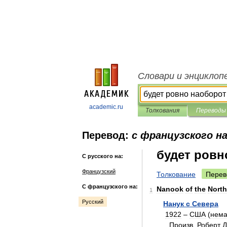
Словари и энциклоп
academic.ru
Толкования
Переводы
Перевод:
с французского на
будет ровн
С русского на:
Французский
Толкование
Перев
С французского на:
Nanook
of
the
North
1
Русский
Нанук
с
Севера
1922
–
США
(
нем
Произв
.
Роберт
Д