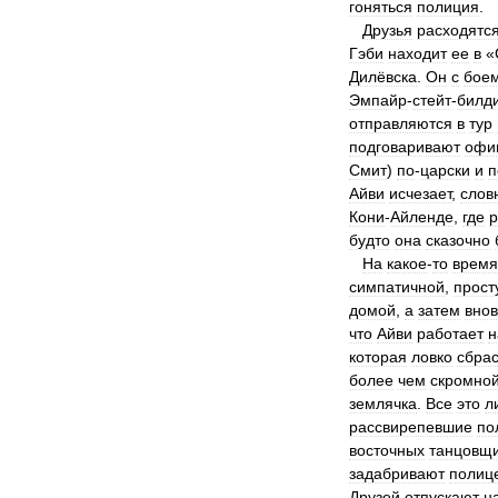
гоняться
полиция
.
Друзья
расходятс
Гэби
находит
ее
в
«
Дилёвска
.
Он
с
бое
Эмпайр
-
стейт
-
билди
отправляются
в
тур
подговаривают
офи
Смит
)
по
-
царски
и
п
Айви
исчезает
,
слов
Кони
-
Айленде
,
где
р
будто
она
сказочно
На
какое
-
то
время
симпатичной
,
прост
домой
,
а
затем
внов
что
Айви
работает
н
которая
ловко
сбра
более
чем
скромно
землячка
.
Все
это
л
рассвирепевшие
по
восточных
танцовщ
задабривают
полиц
Друзей
отпускают
н