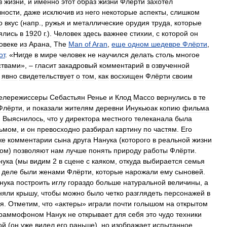
з
жизни
,
и
именно
этот
образ
жизни
Флёрти
захотел
чности
,
даже
исключив
из
него
некоторые
аспекты
,
слишком
о
вкус
(
напр
.,
ружья
и
металлические
орудия
труда
,
которые
ялись
в
1920
г
.).
Человек
здесь
важнее
стихии
,
с
которой
он
овеке
из
Арана
,
The
Man
of
Aran
,
еще
одном
шедевре
Флёрти
,
от
. «
Нигде
в
мире
человек
не
научился
делать
столь
многое
ствами
», –
гласит
закадровый
комментарий
в
озвученной
явно
свидетельствует
о
том
,
как
восхищен
Флёрти
своим
елережиссеры
Себастьян
Ренье
и
Клод
Массо
вернулись
в
те
Флёрти
,
и
показали
жителям
деревни
Инукьюак
копию
фильма
.
Выяснилось
,
что
у
директора
местного
телеканала
была
ьмом
,
и
он
превосходно
разбирал
картину
по
частям
.
Его
же
комментарии
сына
друга
Нанука
(
которого
в
реальной
жизни
ком
)
позволяют
нам
лучше
понять
природу
работы
Флёрти
.
нука
(
мы
видим
2
в
сцене
с
каяком
,
откуда
выбирается
семья
деле
были
женами
Флёрти
,
которые
нарожали
ему
сыновей
.
нука
построить
иглу
гораздо
больше
натуральной
величины
,
а
няли
крышу
,
чтобы
можно
было
четко
разглядеть
персонажей
в
я
.
Отметим
,
что
«
актеры
»
играли
почти
голышом
на
открытом
граммофоном
Нанук
не
открывает
для
себя
это
чудо
техники
ой
(
он
уже
видел
его
раньше
),
но
изображает
испытанное