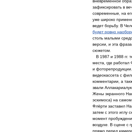
вневременной
обра
зафиксировать
в
ве
современные
,
на
ег
уже
широко
примен
ведет
борьбу
.
В
Чел
будет
ровно
наобор
столь
малыми
сред
версии
,
и
эта
фраза
сюжетом
.
В
1987
и
1988
гг
.
т
места
,
где
работал
и
фоторепродукции
видеокассета
с
фил
комментарии
,
а
так
звали
Аллакариалу
Жены
экранного
На
эскимоса
)
на
самом
Флёрти
заставил
На
затем
с
этого
иглу
с
момент
пробуждени
воздухе
.
В
сцене
с
прямо
перед
камер