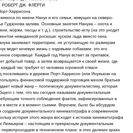
.
РОБЕРТ
ДЖ
.
ФЛЁРТИ
Порт
-
Харрисона
.
скимоса
по
имени
Нанук
и
его
семьи
,
живущих
на
северо
-
ье
Гудзонова
залива
.
Основные
занятия
Нанука
–
охота
и
ени
,
моржи
,
песцы
и
т
.
д
.),
строительство
иглу
(
на
это
уходит
ментом
невиданной
роскоши:
куском
льда
вместо
окна
.
анука
занимают
территорию
,
не
уступающую
по
размерам
нук
ведет
кочевую
жизнь
с
ездовыми
собаками:
это
его
инное
сокровище
.
Каждый
год
Нанук
встает
за
прилавок
,
ет
добытый
товар
,
а
затем
возвращается
к
своей
жизни
,
где
каждый
час
требует
от
человека
огромной
отваги
.
д
поселившись
в
деревне
Порт
-
Харрисон
(
или
Инукьюак
на
пользуясь
финансовой
поддержкой
торговцев
мехом
братьев
здает
новый
жанр
–
поэтическую
документалистику
,
которая
бщего
с
тем
,
что
мы
сегодня
называем
документальным
ребующим
точного
соблюдения
фактов
,
зафиксированных
в
е
в
месте
и
в
момент
съемки
.
Впрочем
,
было
бы
абсурдом
и
создание
документального
кинематографа
в
современном
кольку
история
этого
жанра
восходит
к
истокам
кинематографа
м
Люмьеров
–
настоящим
и
прекрасным
документальным
л
первопроходцем
в
техническом
плане:
в
этих
далеких
краях