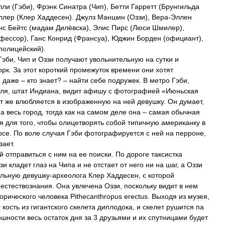
лли
(
Гэби
),
Фрэнк
Синатра
(
Чип
),
Бетти
Гарретт
(
Брунгильда
ллер
(
Клер
Хаддесен
).
Джулз
Маншин
(
Оззи
),
Вера
-
Эллен
нс
Бейтс
(
мадам
Дилёвска
),
Элис
Пирс
(
Люси
Шмилер
),
фессор
),
Ганс
Конрид
(
Франсуа
),
Юджин
Борден
(
официант
),
полицейский
).
Гэби
,
Чип
и
Оззи
получают
увольнительную
на
сутки
и
орк
.
За
этот
короткий
промежуток
времени
они
хотят
и
даже
–
кто
знает
? –
найти
себе
подружек
.
В
метро
Гэби
,
ля
,
штат
Индиана
,
видит
афишу
с
фотографией
«
Июньская
т
же
влюбляется
в
изображенную
на
ней
девушку
.
Он
думает
,
на
весь
город
,
тогда
как
на
самом
деле
она
–
самая
обычная
я
для
того
,
чтобы
олицетворять
собой
типичную
американку
в
рсе
.
По
воле
случая
Гэби
фотографируется
с
ней
на
перроне
,
зает
.
й
отправиться
с
ним
на
ее
поиски
.
По
дороге
таксистка
зи
кладет
глаз
на
Чипа
и
не
отстает
от
него
ни
на
шаг
,
а
Оззи
ельную
девушку
-
археолога
Клер
Хаддесен
,
с
которой
естествознания
.
Она
увлечена
Оззи
,
поскольку
видит
в
нем
орического
человека
Pithecanthropus
erectus
.
Выходя
из
музея
,
у
кость
из
гигантского
скелета
диплодока
,
и
скелет
рушится
па
ошности
весь
остаток
дня
за
3
друзьями
и
их
спутницами
будет