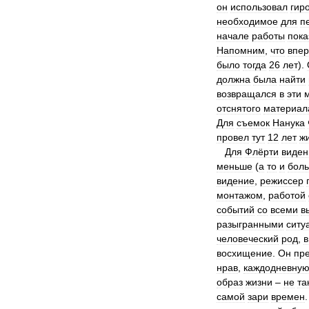
он
использовал
гир
необходимое
для
п
начале
работы
пока
Напомним
,
что
впе
было
тогда
26
лет
).
должна
была
найти
возвращался
в
эти
отснятого
материал
Для
съемок
Нанука
провел
тут
12
лет
ж
Для
Флёрти
виден
меньше
(
а
то
и
бол
видение
,
режиссер
монтажом
,
работой
событий
со
всеми
в
разыгранными
ситу
человеческий
род
,
в
восхищение
.
Он
пр
нрав
,
каждодневну
образ
жизни
–
не
та
самой
зари
времен