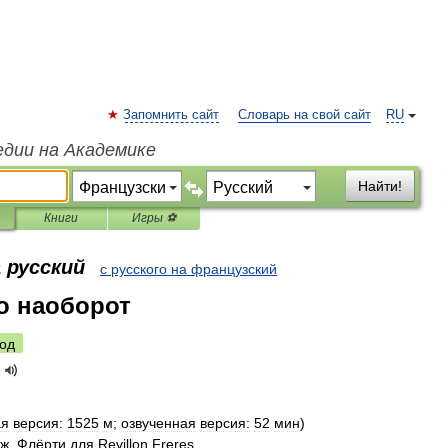
Запомнить сайт
Словарь на свой сайт
RU
едии на Академике
Найти!
Книги
Игры ⚽
 русский
с русского на французский
о наоборот
од
ая
версия:
1525
м
;
озвученная
версия:
52
мин
)
ж
.
Флёрти
для
Revillon
Freres