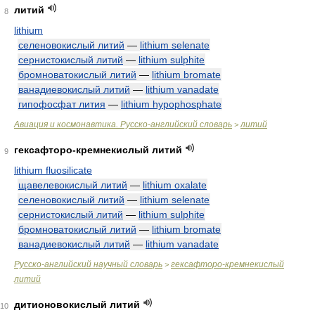
литий
8
lithium
селеновокислый литий
—
lithium selenate
сернистокислый литий
—
lithium sulphite
бромноватокислый литий
—
lithium bromate
ванадиевокислый литий
—
lithium vanadate
гипофосфат лития
—
lithium hypophosphate
Авиация и космонавтика. Русско-английский словарь
литий
>
гексафторо-кремнекислый литий
9
lithium fluosilicate
щавелевокислый литий
—
lithium oxalate
селеновокислый литий
—
lithium selenate
сернистокислый литий
—
lithium sulphite
бромноватокислый литий
—
lithium bromate
ванадиевокислый литий
—
lithium vanadate
Русско-английский научный словарь
гексафторо-кремнекислый
>
литий
дитионовокислый литий
10