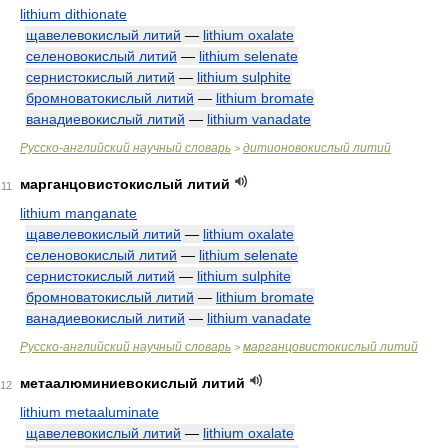
lithium dithionate
щавелевокислый литий
—
lithium oxalate
селеновокислый литий
—
lithium selenate
сернистокислый литий
—
lithium sulphite
бромноватокислый литий
—
lithium bromate
ванадиевокислый литий
—
lithium vanadate
Русско-английский научный словарь
дитионовокислый литий
>
марганцовистокислый литий
11
lithium manganate
щавелевокислый литий
—
lithium oxalate
селеновокислый литий
—
lithium selenate
сернистокислый литий
—
lithium sulphite
бромноватокислый литий
—
lithium bromate
ванадиевокислый литий
—
lithium vanadate
Русско-английский научный словарь
марганцовистокислый литий
>
метаалюминиевокислый литий
12
lithium metaaluminate
щавелевокислый литий
—
lithium oxalate