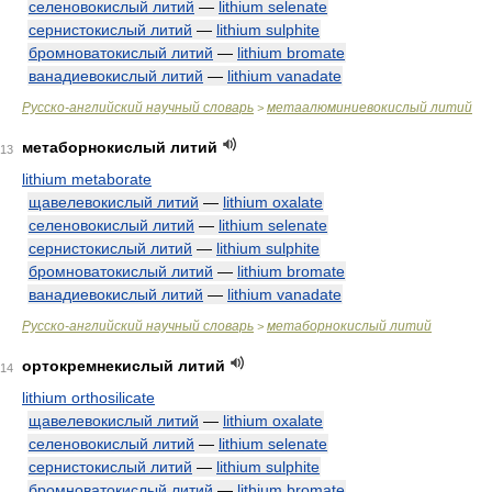
селеновокислый литий
—
lithium selenate
сернистокислый литий
—
lithium sulphite
бромноватокислый литий
—
lithium bromate
ванадиевокислый литий
—
lithium vanadate
Русско-английский научный словарь
метаалюминиевокислый литий
>
метаборнокислый литий
13
lithium metaborate
щавелевокислый литий
—
lithium oxalate
селеновокислый литий
—
lithium selenate
сернистокислый литий
—
lithium sulphite
бромноватокислый литий
—
lithium bromate
ванадиевокислый литий
—
lithium vanadate
Русско-английский научный словарь
метаборнокислый литий
>
ортокремнекислый литий
14
lithium orthosilicate
щавелевокислый литий
—
lithium oxalate
селеновокислый литий
—
lithium selenate
сернистокислый литий
—
lithium sulphite
бромноватокислый литий
—
lithium bromate