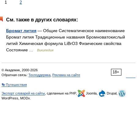
1
2
См. также в других словарях:
Бромат лития
— Общие Систематическое наименование
Бромат лития Традиционные названия Бромноватокислый
литий Химическая формула LiBrO3 Физические свойства
Состояние …
Википедия
© Академик, 2000-2026
18+
Обратная связь:
Техподдержка
,
Реклама на сайте
👣 Путешествия
Экспорт словарей на сайты
, сделанные на PHP,
Joomla,
Drupal,
WordPress, MODx.