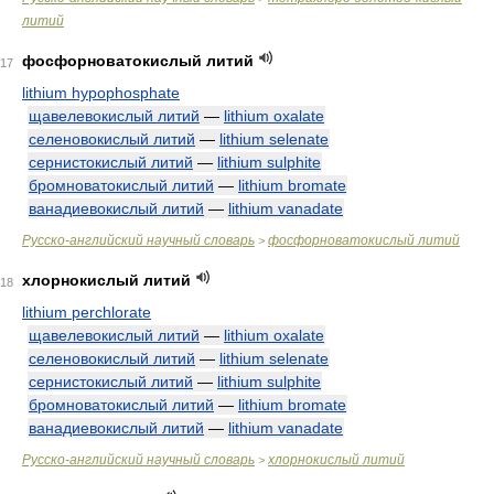
литий
фосфорноватокислый литий
17
lithium hypophosphate
щавелевокислый литий
—
lithium oxalate
селеновокислый литий
—
lithium selenate
сернистокислый литий
—
lithium sulphite
бромноватокислый литий
—
lithium bromate
ванадиевокислый литий
—
lithium vanadate
Русско-английский научный словарь
фосфорноватокислый литий
>
хлорнокислый литий
18
lithium perchlorate
щавелевокислый литий
—
lithium oxalate
селеновокислый литий
—
lithium selenate
сернистокислый литий
—
lithium sulphite
бромноватокислый литий
—
lithium bromate
ванадиевокислый литий
—
lithium vanadate
Русско-английский научный словарь
хлорнокислый литий
>