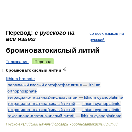
Перевод:
с русского на
со всех языков на
все языки
русский
бромноватокислый литий
Толкование
Перевод
бромноватокислый литий
1
lithium bromate
первичный кислый ортофосфат лития
—
lithium
orthophosphate
тетрациано-платина2-кислый литий
—
lithium cyanoplatinite
тетрациано-платина-кислый литий
—
lithium cyanoplatinite
тетрациано-платина(кислый литий
—
lithium cyanoplatinite
гексациано-платина-кислый литий
—
lithium cyanoplatinate
Русско-английский научный словарь
бромноватокислый литий
>