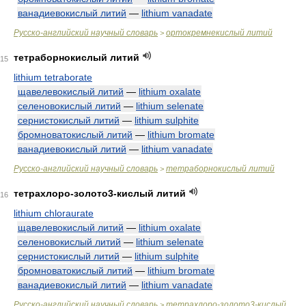
ванадиевокислый литий
—
lithium vanadate
Русско-английский научный словарь
ортокремнекислый литий
>
тетраборнокислый литий
15
lithium tetraborate
щавелевокислый литий
—
lithium oxalate
селеновокислый литий
—
lithium selenate
сернистокислый литий
—
lithium sulphite
бромноватокислый литий
—
lithium bromate
ванадиевокислый литий
—
lithium vanadate
Русско-английский научный словарь
тетраборнокислый литий
>
тетрахлоро-золото3-кислый литий
16
lithium chloraurate
щавелевокислый литий
—
lithium oxalate
селеновокислый литий
—
lithium selenate
сернистокислый литий
—
lithium sulphite
бромноватокислый литий
—
lithium bromate
ванадиевокислый литий
—
lithium vanadate
Русско-английский научный словарь
тетрахлоро-золото3-кислый
>