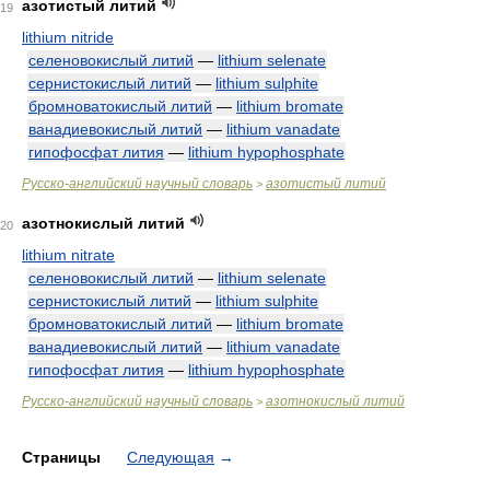
азотистый литий
19
lithium nitride
селеновокислый литий
—
lithium selenate
сернистокислый литий
—
lithium sulphite
бромноватокислый литий
—
lithium bromate
ванадиевокислый литий
—
lithium vanadate
гипофосфат лития
—
lithium hypophosphate
Русско-английский научный словарь
азотистый литий
>
азотнокислый литий
20
lithium nitrate
селеновокислый литий
—
lithium selenate
сернистокислый литий
—
lithium sulphite
бромноватокислый литий
—
lithium bromate
ванадиевокислый литий
—
lithium vanadate
гипофосфат лития
—
lithium hypophosphate
Русско-английский научный словарь
азотнокислый литий
>
Страницы
Следующая
→