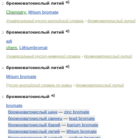
бромноватокислый литий
2
Chemistry:
lithium bromate
Универсальный русско-английский словарь
бромноватокислый литий
>
бромноватокислый литий
3
adj
chem.
Lithiumbromat
Универсальный русско-немецкий словарь
бромноватокислый литий
>
бромноватокислый литий
4
lithium bromate
Русско-английский словарь по химии
бромноватокислый литий
>
бромноватокислый
5
bromate
бромноватокислый цинк
—
zinc bromate
бромноватокислый свинец
—
lead bromate
бромноватокислый барий
—
barium bromate
бромноватокислый литий
—
lithium bromate
бромноватокислый натрий
—
sodium bromate