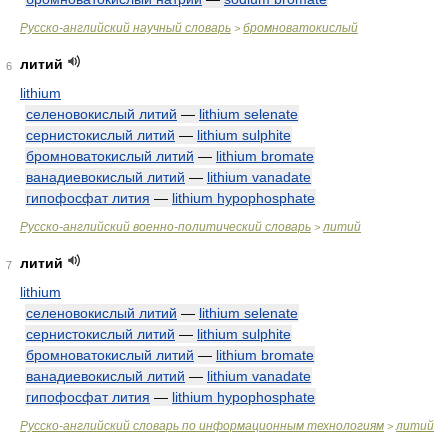
Русско-английский научный словарь
бромноватокислый
>
литий
6
lithium
селеновокислый литий
—
lithium selenate
сернистокислый литий
—
lithium sulphite
бромноватокислый литий
—
lithium bromate
ванадиевокислый литий
—
lithium vanadate
гипофосфат лития
—
lithium hypophosphate
Русско-английский военно-политический словарь
литий
>
литий
7
lithium
селеновокислый литий
—
lithium selenate
сернистокислый литий
—
lithium sulphite
бромноватокислый литий
—
lithium bromate
ванадиевокислый литий
—
lithium vanadate
гипофосфат лития
—
lithium hypophosphate
Русско-английский словарь по информационным технологиям
литий
>