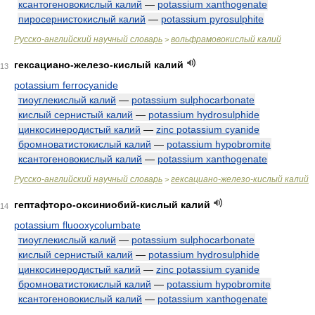
ксантогеновокислый калий
—
potassium xanthogenate
пиросернистокислый калий
—
potassium pyrosulphite
Русско-английский научный словарь
вольфрамовокислый калий
>
гексациано-железо-кислый калий
13
potassium ferrocyanide
тиоуглекислый калий
—
potassium sulphocarbonate
кислый сернистый калий
—
potassium hydrosulphide
цинкосинеродистый калий
—
zinc potassium cyanide
бромноватистокислый калий
—
potassium hypobromite
ксантогеновокислый калий
—
potassium xanthogenate
Русско-английский научный словарь
гексациано-железо-кислый калий
>
гептафторо-оксиниобий-кислый калий
14
potassium fluooxycolumbate
тиоуглекислый калий
—
potassium sulphocarbonate
кислый сернистый калий
—
potassium hydrosulphide
цинкосинеродистый калий
—
zinc potassium cyanide
бромноватистокислый калий
—
potassium hypobromite
ксантогеновокислый калий
—
potassium xanthogenate