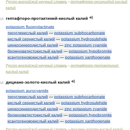
Русско-английский научный словарь
гептафторо-оксиниобий-кислый
>
калий
гептафторо-протактиний-кислый калий
15
potassium fluoprotactinate
тиоуглекислый калий
—
potassium sulphocarbonate
кислый сернистый калий
—
potassium hydrosulphide
цинкосинеродистый калий
—
zinc potassium cyanide
бромноватистокислый калий
—
potassium hypobromite
ксантогеновокислый калий
—
potassium xanthogenate
Русско-английский научный словарь
гептафторо-протактиний-
>
кислый калий
дициано-золото-кислый калий
16
potassium aurocyanide
тиоуглекислый калий
—
potassium sulphocarbonate
кислый сернистый калий
—
potassium hydrosulphide
цинкосинеродистый калий
—
zinc potassium cyanide
бромноватистокислый калий
—
potassium hypobromite
ксантогеновокислый калий
—
potassium xanthogenate
Русско-английский научный словарь
дициано-золото-кислый калий
>