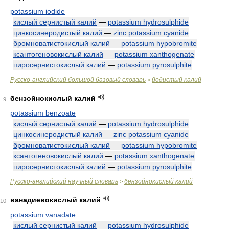
potassium iodide
кислый сернистый калий
—
potassium hydrosulphide
цинкосинеродистый калий
—
zinc potassium cyanide
бромноватистокислый калий
—
potassium hypobromite
ксантогеновокислый калий
—
potassium xanthogenate
пиросернистокислый калий
—
potassium pyrosulphite
Русско-английский большой базовый словарь
йодистый калий
>
бензойнокислый калий
9
potassium benzoate
кислый сернистый калий
—
potassium hydrosulphide
цинкосинеродистый калий
—
zinc potassium cyanide
бромноватистокислый калий
—
potassium hypobromite
ксантогеновокислый калий
—
potassium xanthogenate
пиросернистокислый калий
—
potassium pyrosulphite
Русско-английский научный словарь
бензойнокислый калий
>
ванадиевокислый калий
10
potassium vanadate
кислый сернистый калий
—
potassium hydrosulphide