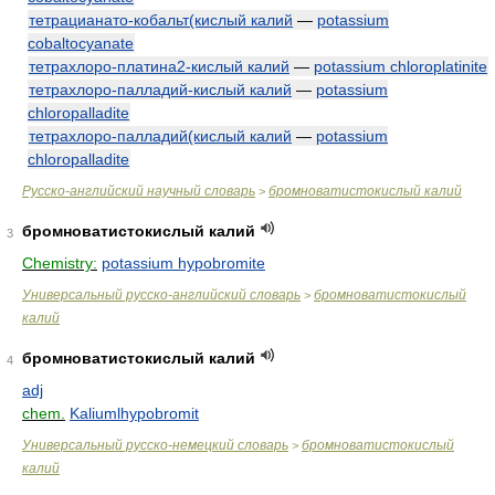
тетрацианато-кобальт(кислый калий
—
potassium
cobaltocyanate
тетрахлоро-платина2-кислый калий
—
potassium chloroplatinite
тетрахлоро-палладий-кислый калий
—
potassium
chloropalladite
тетрахлоро-палладий(кислый калий
—
potassium
chloropalladite
Русско-английский научный словарь
бромноватистокислый калий
>
бромноватистокислый калий
3
Chemistry:
potassium hypobromite
Универсальный русско-английский словарь
бромноватистокислый
>
калий
бромноватистокислый калий
4
adj
chem.
Kaliumlhypobromit
Универсальный русско-немецкий словарь
бромноватистокислый
>
калий