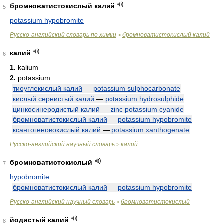
бромноватистокислый калий
5
potassium hypobromite
Русско-английский словарь по химии
бромноватистокислый калий
>
калий
6
1.
kalium
2.
potassium
тиоуглекислый калий
—
potassium sulphocarbonate
кислый сернистый калий
—
potassium hydrosulphide
цинкосинеродистый калий
—
zinc potassium cyanide
бромноватистокислый калий
—
potassium hypobromite
ксантогеновокислый калий
—
potassium xanthogenate
Русско-английский научный словарь
калий
>
бромноватистокислый
7
hypobromite
бромноватистокислый калий
—
potassium hypobromite
Русско-английский научный словарь
бромноватистокислый
>
йодистый калий
8