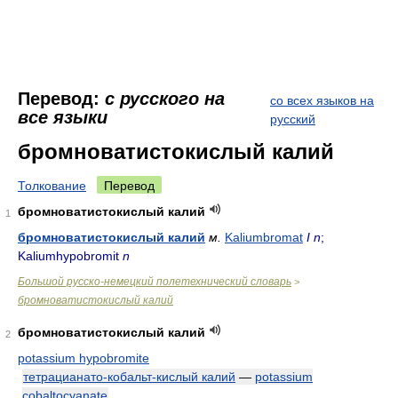
Перевод:
с русского на
со всех языков на
все языки
русский
бромноватистокислый калий
Толкование
Перевод
бромноватистокислый калий
1
бромноватистокислый калий
м.
Kaliumbromat
I
n
;
Kaliumhypobromit
n
Большой русско-немецкий полетехнический словарь
>
бромноватистокислый калий
бромноватистокислый калий
2
potassium hypobromite
тетрацианато-кобальт-кислый калий
—
potassium
cobaltocyanate