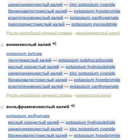
цинкосинеродистый калий
—
zinc potassium cyanide
бромноватистокислый калий
—
potassium hypobromite
ксантогеновокислый калий
—
potassium xanthogenate
пиросернистокислый калий
—
potassium pyrosulphite
Русско-английский научный словарь
ванадиевокислый калий
>
виннокислый калий
11
potassium tartrate
тиоуглекислый калий
—
potassium sulphocarbonate
кислый сернистый калий
—
potassium hydrosulphide
цинкосинеродистый калий
—
zinc potassium cyanide
бромноватистокислый калий
—
potassium hypobromite
ксантогеновокислый калий
—
potassium xanthogenate
Русско-английский научный словарь
виннокислый калий
>
вольфрамовокислый калий
12
potassium wolframate
кислый сернистый калий
—
potassium hydrosulphide
цинкосинеродистый калий
—
zinc potassium cyanide
бромноватистокислый калий
—
potassium hypobromite