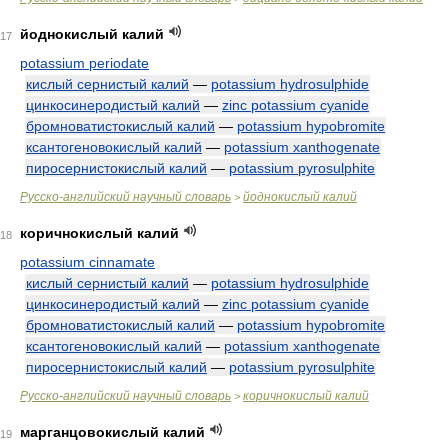
йоднокислый калий
17
potassium periodate
кислый сернистый калий
—
potassium hydrosulphide
цинкосинеродистый калий
—
zinc potassium cyanide
бромноватистокислый калий
—
potassium hypobromite
ксантогеновокислый калий
—
potassium xanthogenate
пиросернистокислый калий
—
potassium pyrosulphite
Русско-английский научный словарь
йоднокислый калий
>
коричнокислый калий
18
potassium cinnamate
кислый сернистый калий
—
potassium hydrosulphide
цинкосинеродистый калий
—
zinc potassium cyanide
бромноватистокислый калий
—
potassium hypobromite
ксантогеновокислый калий
—
potassium xanthogenate
пиросернистокислый калий
—
potassium pyrosulphite
Русско-английский научный словарь
коричнокислый калий
>
марганцовокислый калий
19