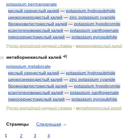
potassium permanganate
кислый сернистый калий
—
potassium hydrosulphide
цинкосинеродистый калий
—
zinc potassium cyanide
бромноватистокислый калий
—
potassium hypobromite
ксантогеновокислый калий
—
potassium xanthogenate
пиросернистокислый калий
—
potassium pyrosulphite
Русско-английский научный словарь
марганцовокислый калий
>
метаборнокислый калий
20
potassium metaborate
кислый сернистый калий
—
potassium hydrosulphide
цинкосинеродистый калий
—
zinc potassium cyanide
бромноватистокислый калий
—
potassium hypobromite
ксантогеновокислый калий
—
potassium xanthogenate
пиросернистокислый калий
—
potassium pyrosulphite
Русско-английский научный словарь
метаборнокислый калий
>
Страницы
Следующая
→
1
2
3
4