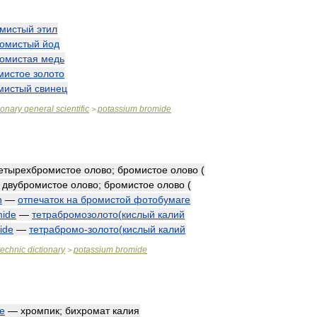
мистый
этил
омистый
йод
омистая
медь
мистое
золото
мистый
свинец
ionary
general
scientific
potassium
bromide
>
етырехбромистое
олово
;
бромистое
олово
(
—
двубромистое
олово
;
бромистое
олово
(
n
—
отпечаток
на
бромистой
фотобумаге
mide
—
тетрабромозолото
(
кислый
калий
ide
—
тетрабромо
-
золото
(
кислый
калий
technic
dictionary
potassium
bromide
>
e
—
хромпик
;
бихромат
калия