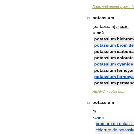
Большой
англо
-
русский
potassium
13
[
pəʹtæsıəm
]
n
хим
.
калий
potassium
bichrom
potassium
bromide
potassium
carbona
potassium
chlorate
potassium
cyanide
potassium
ferricya
potassium
ferrocy
potassium
perman
НБАРС
potassium
>
potassium
14
m
калий
bromure
de
potass
chlorure
de
potassi