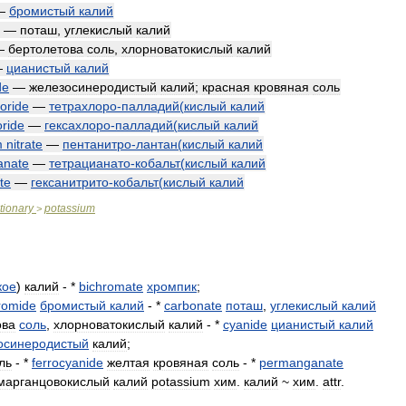
—
бромистый
калий
—
поташ
,
углекислый
калий
—
бертолетова
соль
,
хлорноватокислый
калий
—
цианистый
калий
de
—
железосинеродистый
калий
;
красная
кровяная
соль
oride
—
тетрахлоро
-
палладий
(
кислый
калий
oride
—
гексахлоро
-
палладий
(
кислый
калий
m
nitrate
—
пентанитро
-
лантан
(
кислый
калий
anate
—
тетрацианато
-
кобальт
(
кислый
калий
ite
—
гексанитрито
-
кобальт
(
кислый
калий
tionary
potassium
>
кое
)
калий
- *
bichromate
хромпик
;
romide
бромистый
калий
- *
carbonate
поташ
,
углекислый
калий
ова
соль
,
хлорноватокислый
калий
- *
cyanide
цианистый
калий
осинеродистый
калий
;
ль
- *
ferrocyanide
желтая
кровяная
соль
- *
permanganate
марганцовокислый
калий
potassium
хим
.
калий
~
хим
.
attr
.