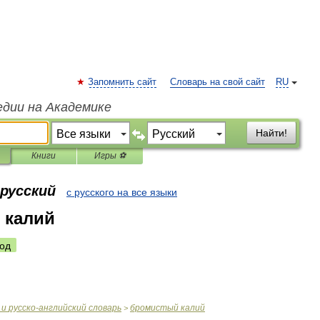
Запомнить сайт
Словарь на свой сайт
RU
едии на Академике
Найти!
Книги
Игры ⚽
 русский
с русского на все языки
 калий
од
и
русско
-
английский
словарь
бромистый
калий
>