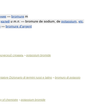
ение
—
bromure
m
,
калий
и
т
.
п
.
—
bromure
de
sodium
,
de
potassium
,
etc
.
о
—
bromure
d
'
argent
нический
словарь
potassium
bromide
>
ntatore
Dizionario
di
termini
russi
e
latino
bromuro
di
potassio
>
ry
of
chemistre
potassium
bromide
>