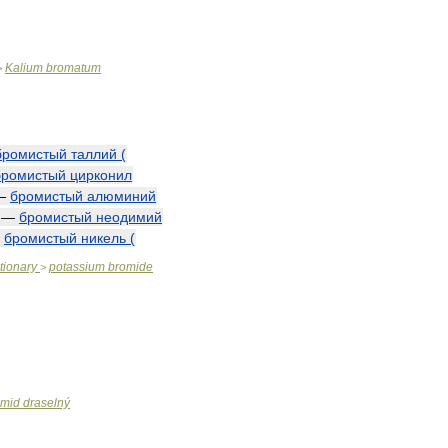
Kalium
bromatum
>
бромистый
таллий
(
бромистый
цирконил
—
бромистый
алюминий
—
бромистый
неодимий
—
бромистый
никель
(
tionary
potassium
bromide
>
omid
draselný