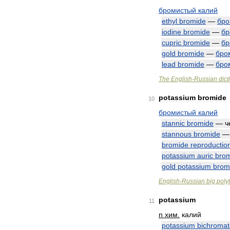
бромистый
калий
ethyl
bromide
—
бро
iodine
bromide
—
бр
cupric
bromide
—
бр
gold
bromide
—
бро
lead
bromide
—
бро
The
English
-
Russian
dict
potassium
bromide
10
бромистый
калий
stannic
bromide
—
ч
stannous
bromide
bromide
reproductio
potassium
auric
bro
gold
potassium
brom
English
-
Russian
big
poly
potassium
11
n
хим
.
калий
potassium
bichromat