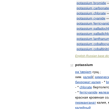
potassium
bromide
potassium
carbonate
potassium
chlorate
potassium
cyanide
potassium
ferricyani
potassium
palladochl
potassium
palladichl
potassium
lanthanu
potassium
cobaltocy
potassium
cobaltinitr
English
-
Russian
base
dic
potassium
12
pəˈtæsjəm
сущ
.;
хим
.
калий
(
химичес
бихромат
калия
- *
b
- *
chlorate
бертолет
- *
ferricyanide
желез
красная
кровяная
со
перманганат
калия
,
калийный