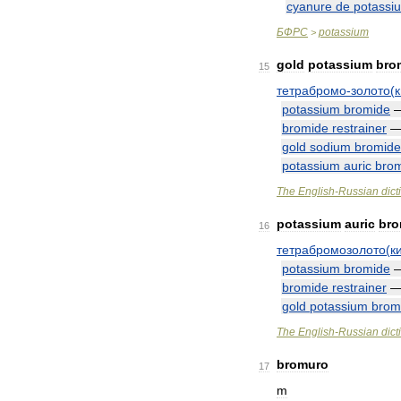
cyanure
de
potassi
БФРС
potassium
>
gold
potassium
bro
15
тетрабромо
-
золото
(
potassium
bromide
bromide
restrainer
gold
sodium
bromide
potassium
auric
bro
The
English
-
Russian
dict
potassium
auric
bro
16
тетрабромозолото
(
к
potassium
bromide
bromide
restrainer
gold
potassium
brom
The
English
-
Russian
dict
bromuro
17
m