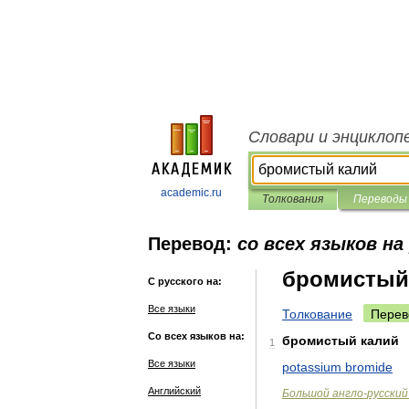
Словари и энциклоп
academic.ru
Толкования
Переводы
Перевод:
со всех языков на
бромистый
С русского на:
Все языки
Толкование
Перев
Со всех языков на:
бромистый
калий
1
Все языки
potassium
bromide
Английский
Большой
англо
-
русский