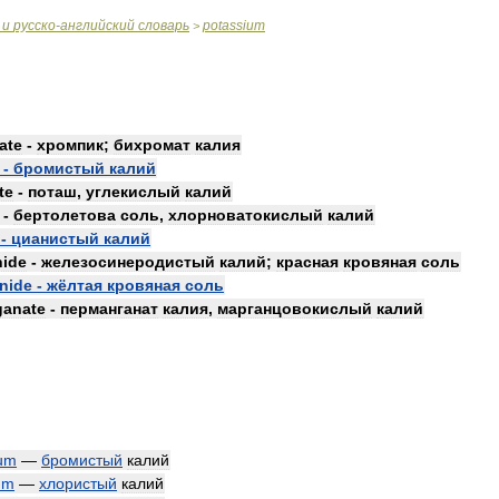
и
русско
-
английский
словарь
potassium
>
ate
-
хромпик
;
бихромат
калия
-
бромистый
калий
te
-
поташ
,
углекислый
калий
-
бертолетова
соль
,
хлорноватокислый
калий
-
цианистый
калий
nide
-
железосинеродистый
калий
;
красная
кровяная
соль
anide
-
жёлтая
кровяная
соль
ganate
-
перманганат
калия
,
марганцовокислый
калий
ium
—
бромистый
калий
um
—
хлористый
калий