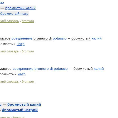
ие
—
бромистый
калий
—
бромистый
натр
ский
словарь
bromuro
>
мистое
соединение
bromuro
di
potassio
--
бромистый
калий
ромистый
натр
ский
словарь
bromuro
>
мистое
соединение
bromuro
di
potassio
—
бромистый
калий
ромистый
натр
ский
словарь
bromuro
>
o
—
бромистый
калий
—
бромистый
натрий
o
-
russo
bromuro
>