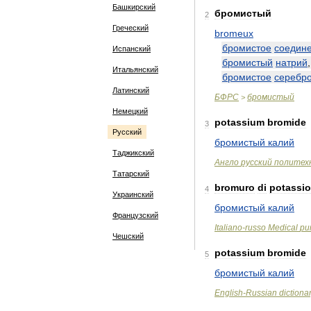
Башкирский
бромистый
2
Греческий
bromeux
бромистое
соедин
Испанский
бромистый
натрий
Итальянский
бромистое
серебр
Латинский
БФРС
бромистый
>
Немецкий
potassium
bromide
3
Русский
бромистый
калий
Таджикский
Англо
русский
политех
Татарский
bromuro
di
potassio
4
Украинский
бромистый
калий
Французский
Italiano
-
russo
Medical
pu
Чешский
potassium
bromide
5
бромистый
калий
English
-
Russian
dictiona