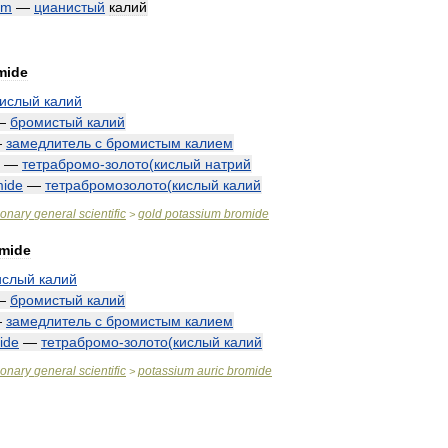
um
—
цианистый
калий
mide
кислый
калий
—
бромистый
калий
—
замедлитель
с
бромистым
калием
—
тетрабромо
-
золото
(
кислый
натрий
mide
—
тетрабромозолото
(
кислый
калий
ionary
general
scientific
gold
potassium
bromide
>
mide
ислый
калий
—
бромистый
калий
—
замедлитель
с
бромистым
калием
ide
—
тетрабромо
-
золото
(
кислый
калий
ionary
general
scientific
potassium
auric
bromide
>