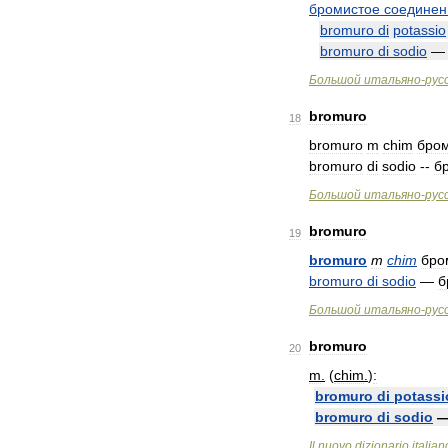
бромистое
соединен
bromuro
di
potassio
bromuro
di
sodio
Большой
итальяно
-
рус
bromuro
18
bromuro
m
chim
бро
bromuro
di
sodio
--
б
Большой
итальяно
-
рус
bromuro
19
bromuro
m
chim
бро
bromuro
di
sodio
—
б
Большой
итальяно
-
рус
bromuro
20
m
.
(
chim
.
)
:
bromuro
di
potassi
bromuro
di
sodio
Il
nuovo
dizionario
italian