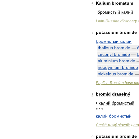
Kalium
bromatum
6
бромистый
калий
Latin
-
Russian
dictionary
potassium
bromide
7
бромистый
калий
thallous
bromide
—
zirconyl
bromide
—
aluminium
bromide
neodymium
bromide
nickelous
bromide
English
-
Russian
base
dic
bromid
draselný
8
•
калий
бромистый
* * *
калий
бромистый
České
-
ruský
slovník
br
>
potassium
bromide
9