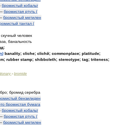
—
бромистый
кобальт
—
бромистая
ртуть
(
—
бромистый
метилен
ромистый
тантал
(
,
скучный
человек
аза
,
банальность
яд:
n
)
banality
;
cliche
;
clichй
;
commonplace
;
platitude
;
sm
;
rubber
stamp
;
shibboleth
;
stereotype
;
tag
;
triteness
;
tionary
bromide
>
ебро
;
бромид
серебра
ромистый
бензилиден
то
бромистая
бумага
—
бромистый
кобальт
—
бромистая
ртуть
(
—
бромистый
метилен