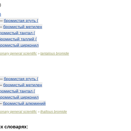
)
—
бромистая
ртуть
(
—
бромистый
метилен
ромистый
тантал
(
бромистый
таллий
(
бромистый
цирконил
ionary
general
scientific
tantalous
bromide
>
—
бромистая
ртуть
(
—
бромистый
метилен
ромистый
тантал
(
бромистый
цирконил
—
бромистый
алюминий
ionary
general
scientific
thallous
bromide
>
их
словарях: