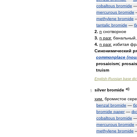
cobaltous
bromide
mercurous
bromide
methylene
bromide
tantalic
bromide
—
б
2
.
n
снотворное
3
.
n
разг
.
банальный
4
.
n
разг
.
избитая
фр
Синонимический
р
commonplace
(
nou
prosaicism
;
prosai
truism
English
-
Russian
base
dic
silver
bromide
5
хим
.
бромистое
сер
benzal
bromide
—
б
bromide
paper
—
фо
cobaltous
bromide
mercurous
bromide
methylene
bromide