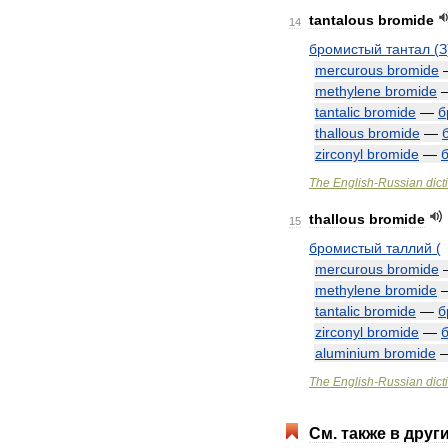
tantalous
bromide
14
бромистый
тантал
(
З
mercurous
bromide
methylene
bromide
tantalic
bromide
—
б
thallous
bromide
—
zirconyl
bromide
—
The
English
-
Russian
dict
thallous
bromide
15
бромистый
таллий
(
mercurous
bromide
methylene
bromide
tantalic
bromide
—
б
zirconyl
bromide
—
aluminium
bromide
The
English
-
Russian
dict
См
.
также
в
друг