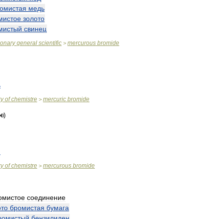
омистая
медь
мистое
золото
мистый
свинец
ionary
general
scientific
mercurous
bromide
>
ь
ry
of
chemistre
mercuric
bromide
>
)
ry
of
chemistre
mercurous
bromide
>
омистое
соединение
то
бромистая
бумага
ромистый
бензилиден