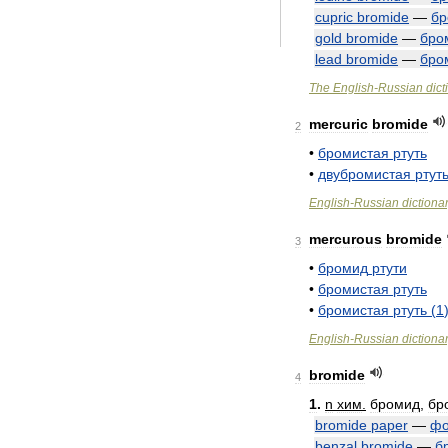
cupric
bromide
—
бр
gold
bromide
—
бро
lead
bromide
—
бро
The
English
-
Russian
dict
mercuric
bromide
2
•
бромистая
ртуть
•
двубромистая
ртут
English
-
Russian
dictiona
mercurous
bromide
3
•
бромид
ртути
•
бромистая
ртуть
•
бромистая
ртуть
(
1
English
-
Russian
dictiona
bromide
4
1
.
n
хим
.
бромид
,
бр
bromide
paper
—
фо
benzal
bromide
—
б