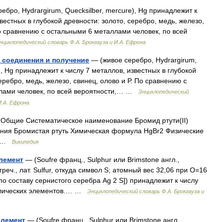
ребро
,
Hydrargirum
,
Quecksilber
,
mercure
),
Hg
принадлежит
к
вестных
в
глубокой
древности:
золото
,
серебро
,
медь
,
железо
,
о
сравнению
с
остальными
6
металлами
человек
,
по
всей
нциклопедический
словарь
Ф
.
А
.
Брокгауза
и
И
.
А
.
Ефрона
,
соединения
и
получение
— (
живое
серебро
,
Hydrargirum
,
),
Hg
принадлежит
к
числу
7
металлов
,
известных
в
глубокой
еребро
,
медь
,
железо
,
свинец
,
олово
и
Р
.
По
сравнению
с
лами
человек
,
по
всей
вероятности
,… …
Энциклопедический
И
.
А
.
Ефрона
—
Общие
Систематическое
наименование
Бромид
ртути
(
II
)
ания
Бромистая
ртуть
Химическая
формула
HgBr2
Физические
…
Википедия
лемент
— (
Soufre
франц
.,
Sulphur
или
Brimstone
англ
.,
греч
.,
лат
.
Sulfur
,
откуда
символ
S
;
атомный
вес
32
,
06
при
O
=
16
по
составу
сернистого
серебра
Ag
2
S
])
принадлежит
к
числу
лических
элементов
.… …
Энциклопедический
словарь
Ф
.
А
.
Брокгауза
и
элемент
— (
Soufre
франц
.,
Sulphur
или
Brimstone
англ
.,