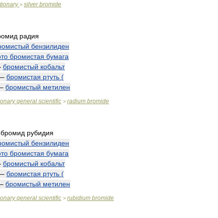
tionary
silver
bromide
>
ромид
радия
ромистый
бензилиден
то
бромистая
бумага
—
бромистый
кобальт
—
бромистая
ртуть
(
—
бромистый
метилен
ionary
general
scientific
radium
bromide
>
;
бромид
рубидия
ромистый
бензилиден
то
бромистая
бумага
—
бромистый
кобальт
—
бромистая
ртуть
(
—
бромистый
метилен
ionary
general
scientific
rubidium
bromide
>