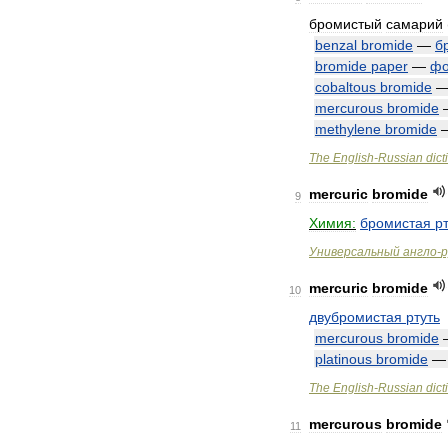
бромистый
самарий
benzal
bromide
—
б
bromide
paper
—
фо
cobaltous
bromide
mercurous
bromide
methylene
bromide
The
English
-
Russian
dict
mercuric
bromide
9
Химия:
бромистая
р
Универсальный
англо
-
р
mercuric
bromide
10
двубромистая
ртуть
mercurous
bromide
platinous
bromide
The
English
-
Russian
dict
mercurous
bromide
11