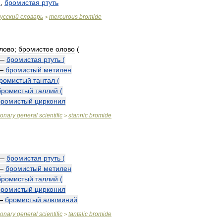
и
,
бромистая
ртуть
усский
словарь
mercurous
bromide
>
лово
;
бромистое
олово
(
—
бромистая
ртуть
(
—
бромистый
метилен
ромистый
тантал
(
бромистый
таллий
(
бромистый
цирконил
ionary
general
scientific
stannic
bromide
>
—
бромистая
ртуть
(
—
бромистый
метилен
бромистый
таллий
(
бромистый
цирконил
—
бромистый
алюминий
ionary
general
scientific
tantalic
bromide
>