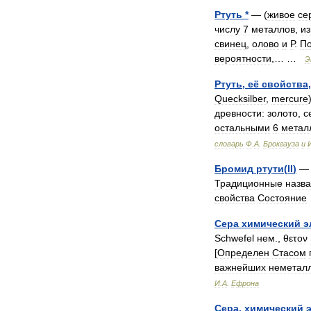
Ртуть
*
— (
живое
се
числу
7
металлов
,
из
свинец
,
олово
и
Р
.
П
вероятности
,… …
Э
Ртуть
,
её
свойства
Quecksilber
,
mercure
древности:
золото
,
с
остальными
6
метал
словарь
Ф
.
А
.
Брокгауза
и
Бромид
ртути
(
II
)
Традиционные
назв
свойства
Состояние
Сера
химический
э
Schwefel
нем
.,
θετον
[
Определен
Стасом
важнейших
неметал
И
.
А
.
Ефрона
Сера
,
химический