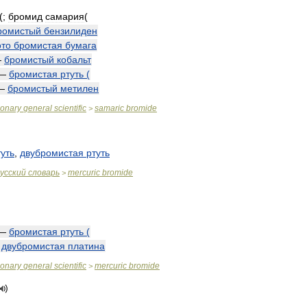
(;
бромид
самария
(
ромистый
бензилиден
то
бромистая
бумага
—
бромистый
кобальт
—
бромистая
ртуть
(
—
бромистый
метилен
ionary
general
scientific
samaric
bromide
>
туть
,
двубромистая
ртуть
усский
словарь
mercuric
bromide
>
—
бромистая
ртуть
(
—
двубромистая
платина
ionary
general
scientific
mercuric
bromide
>