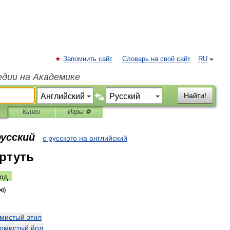
Запомнить сайт
Словарь на свой сайт
RU
едии на Академике
Найти!
Книги
Игры ⚽
русский
с русского на английский
ртуть
од
мистый
этил
омистый
йод