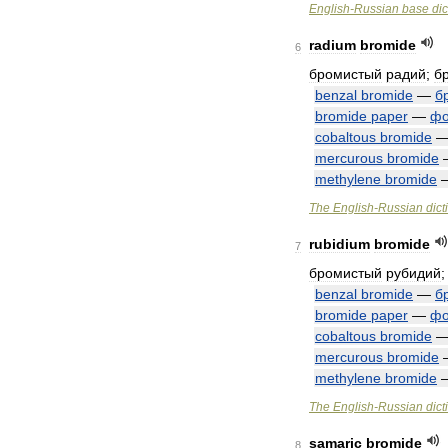
English
-
Russian
base
dic
radium
bromide
6
бромистый
радий
;
б
benzal
bromide
—
б
bromide
paper
—
фо
cobaltous
bromide
mercurous
bromide
methylene
bromide
The
English
-
Russian
dict
rubidium
bromide
7
бромистый
рубидий
benzal
bromide
—
б
bromide
paper
—
фо
cobaltous
bromide
mercurous
bromide
methylene
bromide
The
English
-
Russian
dict
samaric
bromide
8