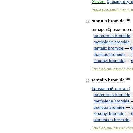
Химия:
бромид
ртут
Универсальный
англо
-
р
stannic
bromide
12
четырехбромистое
о
mercurous
bromide
methylene
bromide
tantalic
bromide
—
б
thallous
bromide
—
zirconyl
bromide
—
The
English
-
Russian
dict
tantalic
bromide
13
бромистый
тантал
(
mercurous
bromide
methylene
bromide
thallous
bromide
—
zirconyl
bromide
—
aluminium
bromide
The
English
-
Russian
dict