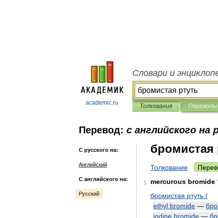
Словари и энциклоп
academic.ru
Толкования
Переводы
Перевод:
с английского на 
бромистая 
С русского на:
Английский
Толкование
Перев
С английского на:
mercurous
bromide
1
Русский
бромистая
ртуть
(
ethyl
bromide
—
бро
iodine
bromide
—
бр