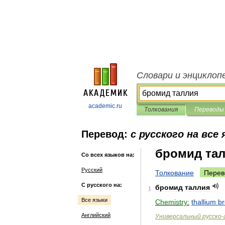
Словари и энциклоп
academic.ru
Толкования
Переводы
Перевод:
с русского на все
бромид та
Со всех языков на:
Русский
Толкование
Перев
С русского на:
бромид
таллия
1
Все языки
Chemistry:
thallium
b
Английский
Универсальный
русско
-