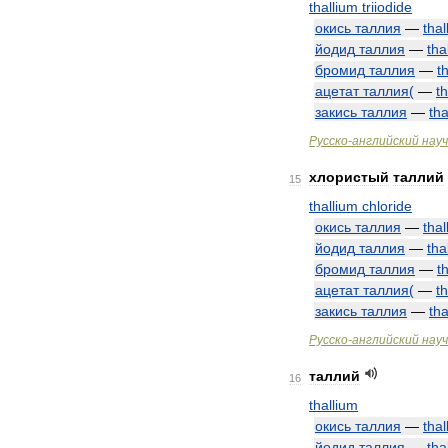
thallium
triiodide
окись
таллия
—
thal
йодид
таллия
—
tha
бромид
таллия
—
t
ацетат
таллия
(
—
t
закись
таллия
—
tha
Русско
-
английский
нау
хлористый
таллий
15
thallium
chloride
окись
таллия
—
thal
йодид
таллия
—
tha
бромид
таллия
—
t
ацетат
таллия
(
—
t
закись
таллия
—
tha
Русско
-
английский
нау
таллий
16
thallium
окись
таллия
—
thal
йодид
таллия
—
tha