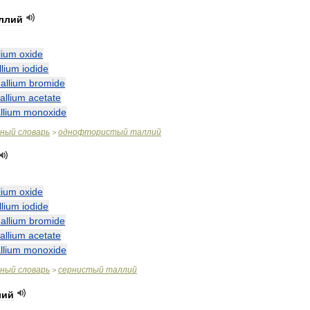
ллий
lium
oxide
llium
iodide
hallium
bromide
hallium
acetate
llium
monoxide
чный
словарь
однофтористый
таллий
>
lium
oxide
llium
iodide
hallium
bromide
hallium
acetate
llium
monoxide
чный
словарь
сернистый
таллий
>
лий