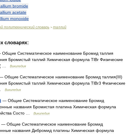
hallium
bromide
hallium
acetate
llium
monoxide
ый
политехнический
словарь
таллий
>
их
словарях:
—
Общие
Систематическое
наименование
Бромид
таллия
ания
Бромистый
таллий
Химическая
формула
TlBr
Физические
( …
Википедия
—
Общие
Систематическое
наименование
Бромид
таллия
(
III
)
ания
Бромистый
таллий
Химическая
формула
TlBr3
Физические
…
Википедия
)
—
Общие
Систематическое
наименование
Бромид
ионные
названия
Бромистая
платина
Химическая
формула
ойства
Состо
…
Википедия
—
Общие
Систематическое
наименование
Бромид
онные
названия
Дибромид
платины
Химическая
формула