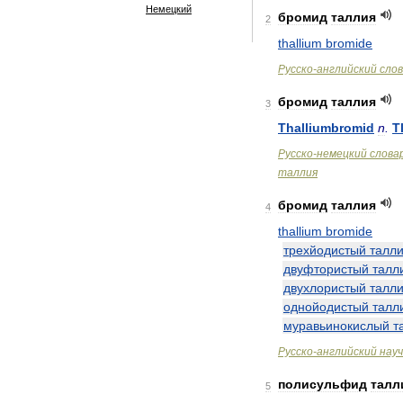
Немецкий
бромид
таллия
2
thallium
bromide
Русско
-
английский
сло
бромид
таллия
3
Thalliumbromid
n
.
T
Русско
-
немецкий
слова
таллия
бромид
таллия
4
thallium
bromide
трехйодистый
талл
двуфтористый
талл
двухлористый
талл
однойодистый
талл
муравьинокислый
т
Русско
-
английский
нау
полисульфид
талл
5