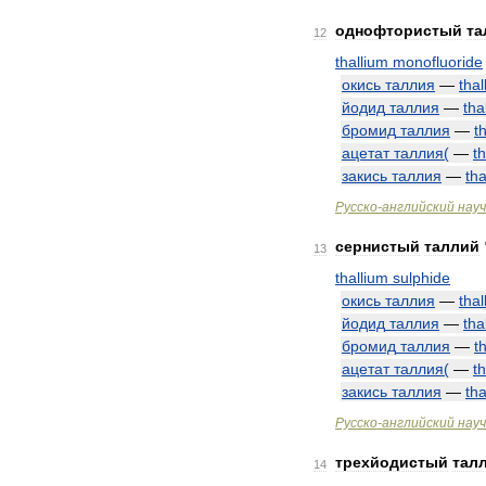
однофтористый
та
12
thallium
monofluoride
окись
таллия
—
thal
йодид
таллия
—
tha
бромид
таллия
—
t
ацетат
таллия
(
—
t
закись
таллия
—
tha
Русско
-
английский
нау
сернистый
таллий
13
thallium
sulphide
окись
таллия
—
thal
йодид
таллия
—
tha
бромид
таллия
—
t
ацетат
таллия
(
—
t
закись
таллия
—
tha
Русско
-
английский
нау
трехйодистый
тал
14