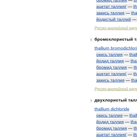
бромид
таллия
—
t
ацетат
таллия
(
—
t
закись
таллия
—
tha
йодистый
таллий
Русско
-
английский
нау
бромохлористый
т
8
thallium
bromodichlor
окись
таллия
—
thal
йодид
таллия
—
tha
бромид
таллия
—
t
ацетат
таллия
(
—
t
закись
таллия
—
tha
Русско
-
английский
нау
двухлористый
тал
9
thallium
dichloride
окись
таллия
—
thal
йодид
таллия
—
tha
бромид
таллия
—
t
ацетат
таллия
(
—
t