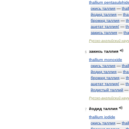
thallium
pentasulphid
окись
таллия
—
thal
йодид
таллия
—
tha
бромид
таллия
—
t
ацетат
таллия
(
—
t
закись
таллия
—
tha
Русско
-
английский
нау
закись
таллия
6
thallium
monoxide
окись
таллия
—
thal
йодид
таллия
—
tha
бромид
таллия
—
t
ацетат
таллия
(
—
t
йодистый
таллий
Русско
-
английский
нау
йодид
таллия
7
thallium
iodide
окись
таллия
—
thal