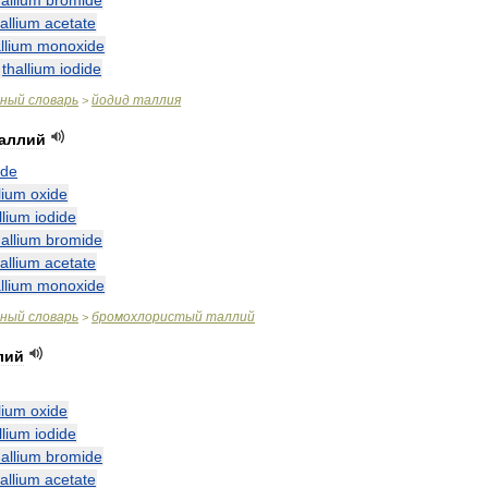
hallium
bromide
hallium
acetate
llium
monoxide
—
thallium
iodide
чный
словарь
йодид
таллия
>
аллий
ide
lium
oxide
llium
iodide
hallium
bromide
hallium
acetate
llium
monoxide
чный
словарь
бромохлористый
таллий
>
лий
lium
oxide
llium
iodide
hallium
bromide
hallium
acetate