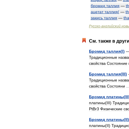
бромид
таллия
—
t
ацетат
таллия
(
—
t
закись
таллия
—
tha
Русско
-
английский
нов
См
.
также
в
друг
Бромид
таллия
(
I
)
Традиционные
назв
свойства
Состояние
Бромид
таллия
(
III
)
Традиционные
назв
свойства
Состояни
Бромид
платины
(
III
платины
(
III
)
Традиц
PtBr3
Физические
св
Бромид
платины
(
II
)
платины
(
II
)
Традици