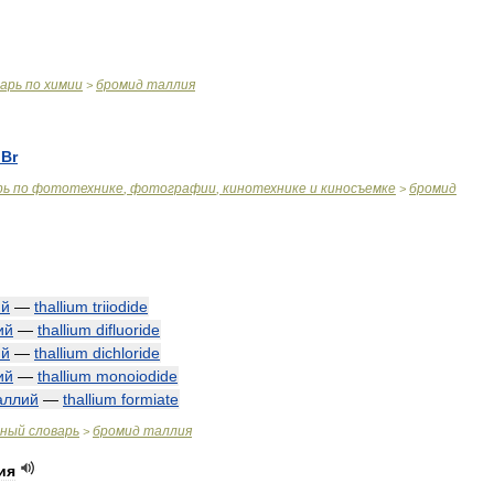
варь
по
химии
бромид
таллия
>
lBr
рь
по
фототехнике
,
фотографии
,
кинотехнике
и
киносъемке
бромид
>
ий
—
thallium
triiodide
ий
—
thallium
difluoride
ий
—
thallium
dichloride
ий
—
thallium
monoiodide
аллий
—
thallium
formiate
чный
словарь
бромид
таллия
>
ия