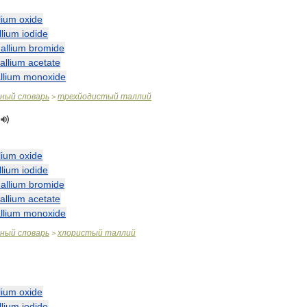
lium
oxide
llium
iodide
hallium
bromide
hallium
acetate
llium
monoxide
чный
словарь
трехйодистый
таллий
>
lium
oxide
llium
iodide
hallium
bromide
hallium
acetate
llium
monoxide
чный
словарь
хлористый
таллий
>
lium
oxide
llium
iodide