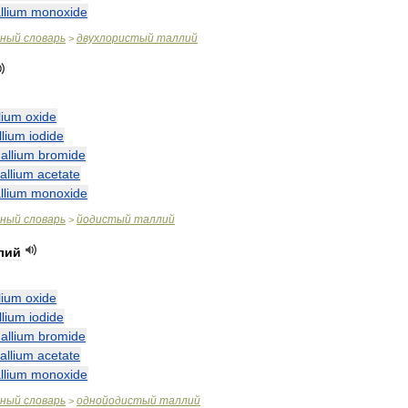
llium
monoxide
чный
словарь
двухлористый
таллий
>
lium
oxide
llium
iodide
hallium
bromide
hallium
acetate
llium
monoxide
чный
словарь
йодистый
таллий
>
лий
lium
oxide
llium
iodide
hallium
bromide
hallium
acetate
llium
monoxide
чный
словарь
однойодистый
таллий
>