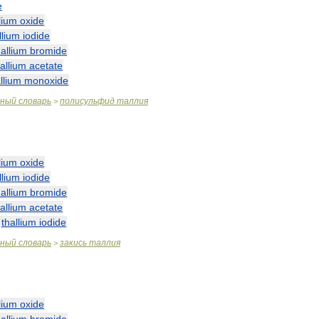
e
lium
oxide
llium
iodide
hallium
bromide
hallium
acetate
llium
monoxide
чный
словарь
полисульфид
таллия
>
lium
oxide
llium
iodide
hallium
bromide
hallium
acetate
—
thallium
iodide
чный
словарь
закись
таллия
>
lium
oxide