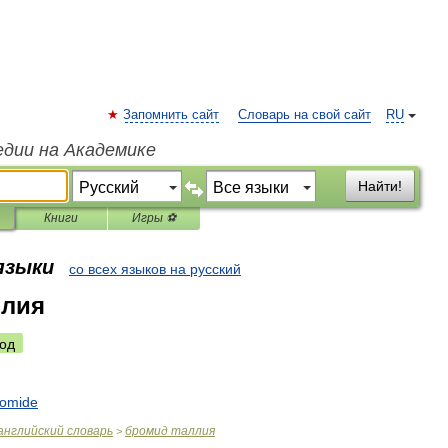
Запомнить сайт
Словарь на свой сайт
RU
едии на Академике
Найти!
Книги
Игры ⚽
 языки
со всех языков на русский
ллия
од
romide
английский
словарь
бромид
таллия
>