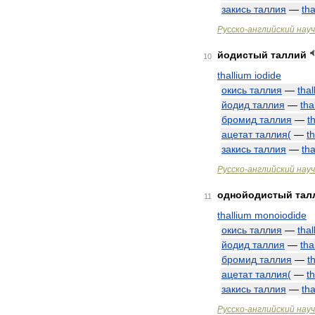
закись
таллия
—
tha
Русско
-
английский
нау
йодистый
таллий
10
thallium
iodide
окись
таллия
—
thal
йодид
таллия
—
tha
бромид
таллия
—
t
ацетат
таллия
(
—
t
закись
таллия
—
tha
Русско
-
английский
нау
однойодистый
тал
11
thallium
monoiodide
окись
таллия
—
thal
йодид
таллия
—
tha
бромид
таллия
—
t
ацетат
таллия
(
—
t
закись
таллия
—
tha
Русско
-
английский
нау