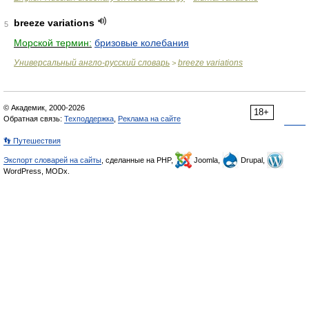
breeze variations
5
Морской термин:
бризовые колебания
Универсальный англо-русский словарь
breeze variations
>
© Академик, 2000-2026
18+
Обратная связь:
Техподдержка
,
Реклама на сайте
👣 Путешествия
Экспорт словарей на сайты
, сделанные на PHP,
Joomla,
Drupal,
WordPress, MODx.