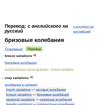
Перевод:
с английского на
с русского на
русский
английский
бризовые колебания
Толкование
Перевод
breeze variations
1
бризовые колебания
English-Russian marine dictionary
breeze variations
>
crop variations
2
колебания в урожаях
hourly variations
—
часовые колебания
breeze variations
—
бризовые колебания
seasonal variations
—
сезонные колебания
density variations
—
плотностные колебания