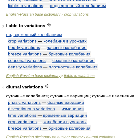
liable to variations
—
подверженный колебаниям
English-Russian base dictionary
crop variations
>
liable to variations
3
подверженный колебаниям
crop variations
—
колебания в урожаях
hourly variations
—
часовые колебания
breeze variations
—
бризовые колебания
seasonal variations
—
сезонные колебания
density variations
—
плотностные колебания
English-Russian base dictionary
liable to variations
>
diurnal variations
4
суточные колебания; суточные вариации; суточные изменения
phasic variations
—
фазные вариации
discontinuous variations
—
изменения
time variations
—
временные вариации
crop variations
—
колебания в урожаях
breeze variations
—
бризовые колебания
English-Russian dictionary on nuclear energy
diurnal variations
>