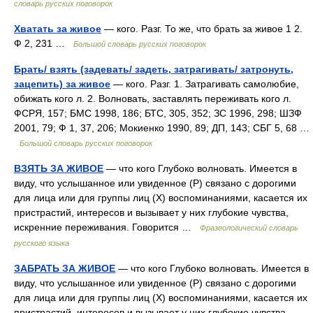
словарь русских поговорок
Хватать за живое
— кого. Разг. То же, что брать за живое 1 2.
Ф 2, 231 …
Большой словарь русских поговорок
Брать/ взять (задевать/ задеть, затрагивать/ затронуть,
зацепить) за живое
— кого. Разг. 1. Затрагивать самолюбие,
обижать кого л. 2. Волновать, заставлять переживать кого л.
ФСРЯ, 157; БМС 1998, 186; БТС, 305, 352; ЗС 1996, 298; ШЗФ
2001, 79; Ф 1, 37, 206; Мокиенко 1990, 89; ДП, 143; СБГ 5, 68 …
Большой словарь русских поговорок
ВЗЯТЬ ЗА ЖИВОЕ
— что кого Глубоко волновать. Имеется в
виду, что услышанное или увиденное (Р) связано с дорогими
для лица или для группы лиц (Х) воспоминаниями, касается их
пристрастий, интересов и вызывает у них глубокие чувства,
искренние переживания. Говорится …
Фразеологический словарь
русского языка
ЗАБРАТЬ ЗА ЖИВОЕ
— что кого Глубоко волновать. Имеется в
виду, что услышанное или увиденное (Р) связано с дорогими
для лица или для группы лиц (Х) воспоминаниями, касается их
пристрастий, интересов и вызывает у них глубокие чувства,