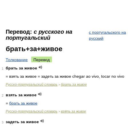
Перевод:
с русского на
с португальского на
португальский
русский
брать+за+живое
Толкование
Перевод
брать за живое
1
= взять за живое
= задеть за живое
chegar ao vivo, tocar no vivo
Русско-португальский словарь
брать за живое
>
взять за живое
2
=
брать за живое
Русско-португальский словарь
взять за живое
>
задеть за живое
3