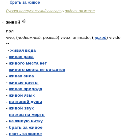
=
брать за живое
Русско-португальский словарь
задеть за живое
>
живой
4
прл
vivo;
(
подвижный, резвый
)
vivaz; animado;
(
яркий
)
vívido
••
-
живая вода
-
живая рана
-
живого места нет
-
живого места не остается
-
живая сила
-
живые цветы
-
живая природа
-
живой язык
-
ни живой души
-
живой звук
-
ни жив ни мертв
-
на живую нитку
-
брать за живое
-
взять за живое