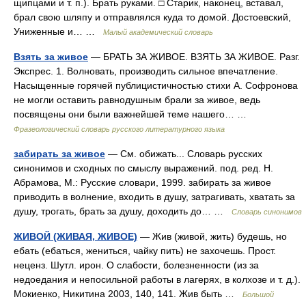
щипцами и т. п.). Брать руками. □ Старик, наконец, вставал,
брал свою шляпу и отправлялся куда то домой. Достоевский,
Униженные и… …
Малый академический словарь
Взять за живое
— БРАТЬ ЗА ЖИВОЕ. ВЗЯТЬ ЗА ЖИВОЕ. Разг.
Экспрес. 1. Волновать, производить сильное впечатление.
Насыщенные горячей публицистичностью стихи А. Софронова
не могли оставить равнодушным брали за живое, ведь
посвящены они были важнейшей теме нашего… …
Фразеологический словарь русского литературного языка
забирать за живое
— См. обижать... Словарь русских
синонимов и сходных по смыслу выражений. под. ред. Н.
Абрамова, М.: Русские словари, 1999. забирать за живое
приводить в волнение, входить в душу, затрагивать, хватать за
душу, трогать, брать за душу, доходить до… …
Словарь синонимов
ЖИВОЙ (ЖИВАЯ, ЖИВОЕ)
— Жив (живой, жить) будешь, но
ебать (ебаться, жениться, чайку пить) не захочешь. Прост.
неценз. Шутл. ирон. О слабости, болезненности (из за
недоедания и непосильной работы в лагерях, в колхозе и т. д.).
Мокиенко, Никитина 2003, 140, 141. Жив быть …
Большой