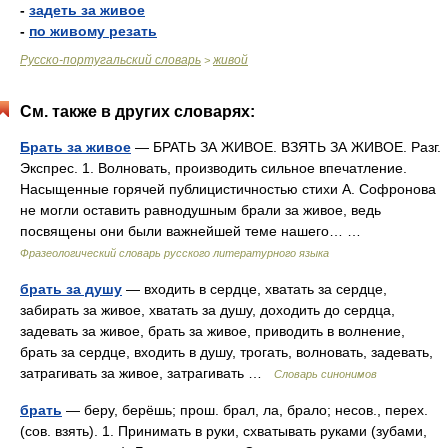
-
задеть за живое
-
по живому резать
Русско-португальский словарь
живой
>
См. также в других словарях:
Брать за живое
— БРАТЬ ЗА ЖИВОЕ. ВЗЯТЬ ЗА ЖИВОЕ. Разг.
Экспрес. 1. Волновать, производить сильное впечатление.
Насыщенные горячей публицистичностью стихи А. Софронова
не могли оставить равнодушным брали за живое, ведь
посвящены они были важнейшей теме нашего… …
Фразеологический словарь русского литературного языка
брать за душу
— входить в сердце, хватать за сердце,
забирать за живое, хватать за душу, доходить до сердца,
задевать за живое, брать за живое, приводить в волнение,
брать за сердце, входить в душу, трогать, волновать, задевать,
затрагивать за живое, затрагивать …
Словарь синонимов
брать
— беру, берёшь; прош. брал, ла, брало; несов., перех.
(сов. взять). 1. Принимать в руки, схватывать руками (зубами,