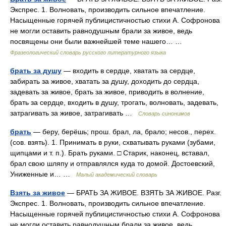
Экспрес. 1. Волновать, производить сильное впечатление.
Насыщенные горячей публицистичностью стихи А. Софронова
не могли оставить равнодушным брали за живое, ведь
посвящены они были важнейшей теме нашего… …
Фразеологический словарь русского литературного языка
брать за душу
— входить в сердце, хватать за сердце,
забирать за живое, хватать за душу, доходить до сердца,
задевать за живое, брать за живое, приводить в волнение,
брать за сердце, входить в душу, трогать, волновать, задевать,
затрагивать за живое, затрагивать …
Словарь синонимов
брать
— беру, берёшь; прош. брал, ла, брало; несов., перех.
(сов. взять). 1. Принимать в руки, схватывать руками (зубами,
щипцами и т. п.). Брать руками. □ Старик, наконец, вставал,
брал свою шляпу и отправлялся куда то домой. Достоевский,
Униженные и… …
Малый академический словарь
Взять за живое
— БРАТЬ ЗА ЖИВОЕ. ВЗЯТЬ ЗА ЖИВОЕ. Разг.
Экспрес. 1. Волновать, производить сильное впечатление.
Насыщенные горячей публицистичностью стихи А. Софронова
не могли оставить равнодушным брали за живое, ведь