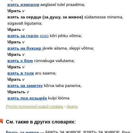
взять измором
aeglasel tulel praadima;
\брать
v
взять за сердце (за душу, за живое)
südamesse minema,
sügavalt liigutama;
\брать
v
взять за горло
кого
kõri pihku võtma;
\брать
v
взять на буксир
järele aitama, sleppi võtma;
\брать
v
взять с бою
rünnakuga vallutama;
\брать
v
взять в толк
aru saama;
\брать
v
взять на заметку
kõrva taha panema,
\братьть
v
взять под козырёк
kulpi lööma
Русско-эстонский новый словарь
брать
>
См. также в других словарях:
Брать за живое
— БРАТЬ ЗА ЖИВОЕ. ВЗЯТЬ ЗА ЖИВОЕ. Разг.