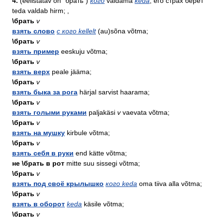
4.
(eelistatav on `брать`)
кого
valdama
keda
; его страх берёт
teda valdab hirm; ‚
\брать
v
взять слово
с кого kellelt
(au)sõna võtma;
\брать
v
взять пример
eeskuju võtma;
\брать
v
взять верх
peale jääma;
\брать
v
взять быка за рога
härjal sarvist haarama;
\брать
v
взять голыми руками
paljakäsi
v
vaevata võtma;
\брать
v
взять на мушку
kirbule võtma;
\брать
v
взять себя в руки
end kätte võtma;
не \брать в рот
mitte suu sissegi võtma;
\брать
v
взять под своё крылышко
кого keda
oma tiiva alla võtma;
\брать
v
взять в оборот
keda
käsile võtma;
\брать
v