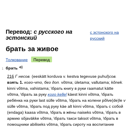
Перевод:
с русского на
с эстонского на
эстонский
русский
брать за живое
Толкование
Перевод
брать
1
216
Г несов.
(eeskätt korduva v. kestva tegevuse puhul)
сов.
взять 1.
кого-что, без доп.
võtma; ületama; vallutama;
kõnek.
kinni võtma, vahistama; \брать книгу в руки raamatut kätte
võtma, \брать за руку
кого kellel
käest kinni võtma, \брать
ребёнка на руки last sülle võtma, \брать на колени põlve(de)le
v
sülle võtma, \брать под руку käe alt kinni võtma, \брать с собой
(endaga) kaasa võtma, \брать в жёны naiseks võtma, \брать в
армию sõjaväkke võtma, \брать такси taksot võtma, \брать в
помощники abiliseks võtma, \брать сироту на воспитание