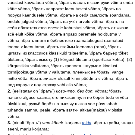
vaeslast kasvatada võtma, \брать власть в свои руки võimu enda
kätte võtma, \брать напрокат laenutusest võtma, \брать на
поруки käendusele võtma, \брать на себя смелость söandama,
endale julgust võtma, \брать на учёт arvele võtma, \брать на
себя обязательства enesele kohustusi võtma, \брать от жизни
всё elult kõike võtma, \брать вправо paremale hoid(u)ma
v
võtma, \брать книги в библиотеке raamatukogust raamatuid
tooma
v
laenutama, \брать взаймы laenama (raha), \брать
цитаты из классиков klassikuid tsiteerima, \брать барьер tõket
ületama, \брать высоту (1) kõrgust ületama (sportlase kohta), (2)
kõrgustikku vallutama, \брать крепость штурмом kindlust
tormijooksuga võtma
v
vallutama, пленных не \брать! vange
mitte võtta! \брать живым elusalt kinni püüdma
v
võtma, \брать
под караул
v
под стражу vahi alla võtma;
2.
(eelistatav on `брать`)
кого-что, без доп.
võtma; \брать
начало alguse saama, его никакая пуля не берёт teda ei võta
ükski kuul, ружьё берёт на тысячу шагов see püss tabab
tuhande sammu peale, \брать взятки altkäe(maksu)
v
pistist
võtma;
3.
(ainult `брать`)
что kõnek.
korjama
mida
; \брать грибы, ягоды
seeni, marju korjama;