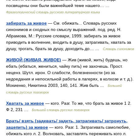
посвящены они были важнейшей теме нашего… …
Фразеологический словарь русского литературного языка
забирать за живое
— См. обижать... Словарь русских
синонимов и сходных по смыслу выражений. под. ред. Н.
Абрамова, М.: Русские словари, 1999. забирать за живое
приводить в волнение, входить в душу, затрагивать, хватать за
душу, трогать, брать за душу, доходить до… …
Словарь синонимов
ЖИВОЙ (ЖИВАЯ, ЖИВОЕ)
— Жив (живой, жить) будешь, но
ебать (ебаться, жениться, чайку пить) не захочешь. Прост.
неценз. Шутл. ирон. О слабости, болезненности (из за
недоедания и непосильной работы в лагерях, в колхозе и т. д.).
Мокиенко, Никитина 2003, 140, 141. Жив быть …
Большой
словарь русских поговорок
Хватать за живое
— кого. Разг. То же, что брать за живое 1 2.
Ф 2, 231 …
Большой словарь русских поговорок
Брать/ взять (задевать/ задеть, затрагивать/ затронуть,
зацепить) за живое
— кого. Разг. 1. Затрагивать самолюбие,
обижать кого л. 2. Волновать, заставлять переживать кого л.