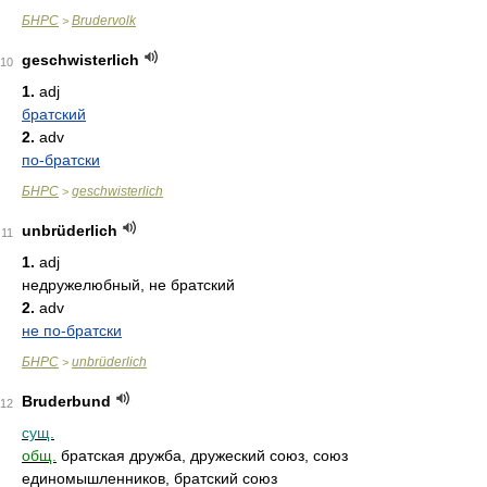
БНРС
Brudervolk
>
geschwisterlich
10
1.
adj
братский
2.
adv
по-братски
БНРС
geschwisterlich
>
unbrüderlich
11
1.
adj
недружелюбный, не братский
2.
adv
не по-братски
БНРС
unbrüderlich
>
Bruderbund
12
сущ.
общ.
братская дружба, дружеский союз, союз
единомышленников, братский союз