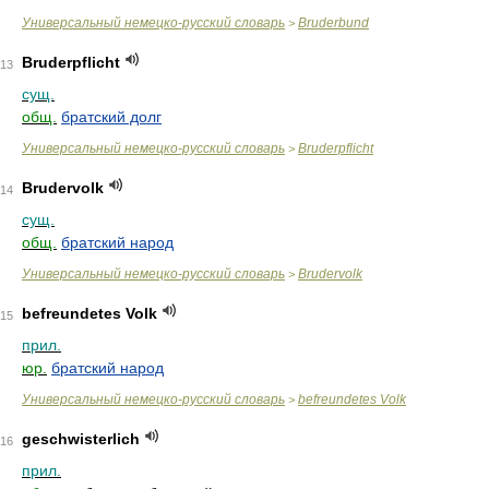
Универсальный немецко-русский словарь
Bruderbund
>
Bruderpflicht
13
сущ.
общ.
братский долг
Универсальный немецко-русский словарь
Bruderpflicht
>
Brudervolk
14
сущ.
общ.
братский народ
Универсальный немецко-русский словарь
Brudervolk
>
befreundetes Volk
15
прил.
юр.
братский народ
Универсальный немецко-русский словарь
befreundetes Volk
>
geschwisterlich
16
прил.