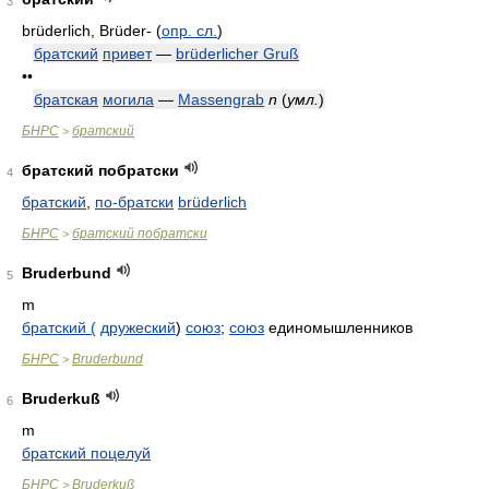
3
brüderlich, Brüder-
(
опр. сл.
)
братский
привет
—
brüderlicher Gruß
••
братская
могила
—
Massengrab
n
(
умл.
)
БНРС
братский
>
братский побратски
4
братский
,
по-братски
brüderlich
БНРС
братский побратски
>
Bruderbund
5
m
братский (
дружеский
)
союз
;
союз
единомышленников
БНРС
Bruderbund
>
Bruderkuß
6
m
братский поцелуй
БНРС
Bruderkuß
>