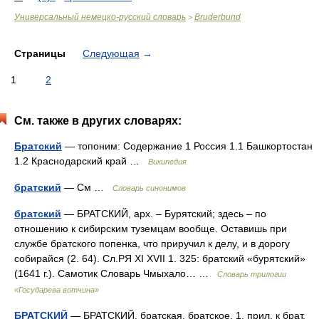
Универсальный немецко-русский словарь
Bruderbund
>
Страницы
Следующая
→
1
2
См. также в других словарях:
Братский
— топоним: Содержание 1 Россия 1.1 Башкортостан
1.2 Краснодарский край …
Википедия
братский
— См …
Словарь синонимов
братский
— БРАТСКИЙ, арх. – Бурятский; здесь – по
отношению к сибирским туземцам вообще. Оставишь при
службе братского попенка, что приручил к делу, и в дорогу
собирайся (2. 64). Сл.РЯ XI XVII 1. 325: братский «бурятский»
(1641 г.). Самотик Словарь Чмыхало… …
Словарь трилогии
«Государева вотчина»
БРАТСКИЙ
— БРАТСКИЙ, братская, братское. 1. прил. к брат.