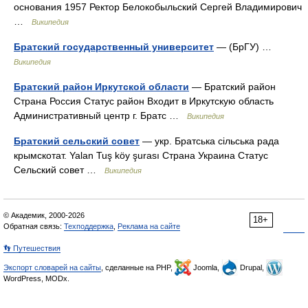
основания 1957 Ректор Белокобыльский Сергей Владимирович
…
Википедия
Братский государственный университет
— (БрГУ) …
Википедия
Братский район Иркутской области
— Братский район
Страна Россия Статус район Входит в Иркутскую область
Административный центр г. Братс …
Википедия
Братский сельский совет
— укр. Братська сільська рада
крымскотат. Yalan Tuş köy şurası Страна Украина Статус
Сельский совет …
Википедия
© Академик, 2000-2026
18+
Обратная связь:
Техподдержка
,
Реклама на сайте
👣 Путешествия
Экспорт словарей на сайты
, сделанные на PHP,
Joomla,
Drupal,
WordPress, MODx.