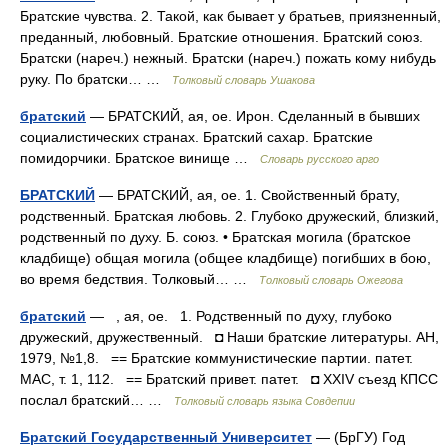
Братские чувства. 2. Такой, как бывает у братьев, приязненный,
преданный, любовный. Братские отношения. Братский союз.
Братски (нареч.) нежный. Братски (нареч.) пожать кому нибудь
руку. По братски… …
Толковый словарь Ушакова
братский
— БРАТСКИЙ, ая, ое. Ирон. Сделанный в бывших
социалистических странах. Братский сахар. Братские
помидорчики. Братское винище …
Словарь русского арго
БРАТСКИЙ
— БРАТСКИЙ, ая, ое. 1. Свойственный брату,
родственный. Братская любовь. 2. Глубоко дружеский, близкий,
родственный по духу. Б. союз. • Братская могила (братское
кладбище) общая могила (общее кладбище) погибших в бою,
во время бедствия. Толковый… …
Толковый словарь Ожегова
братский
— , ая, ое. 1. Родственный по духу, глубоко
дружеский, дружественный. ◘ Наши братские литературы. АН,
1979, №1,8. == Братские коммунистические партии. патет.
МАС, т. 1, 112. == Братский привет. патет. ◘ XXIV съезд КПСС
послал братский… …
Толковый словарь языка Совдепии
Братский Государственный Университет
— (БрГУ) Год