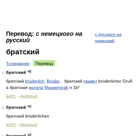
Перевод:
с немецкого на
с русского на
русский
немецкий
братский
Толкование
Перевод
братский
1
братский
brüderlich
,
Brüder
... братский
привет
brüderlicher Gruß
а братская
могила
Massengrab
n 1b*
БНРС
братский
>
братский
2
братский brüderlichen
БНРС
братский
>
братский