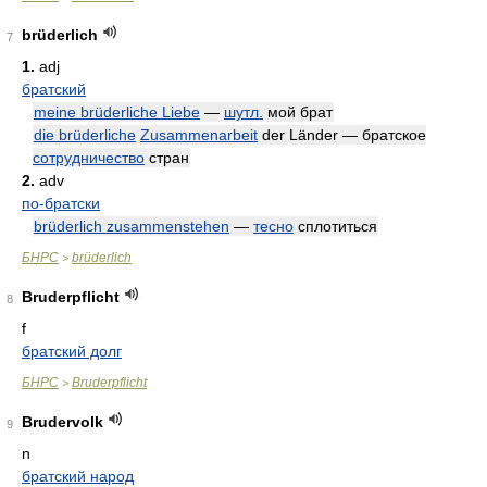
brüderlich
7
1.
adj
братский
meine brüderliche Liebe
—
шутл.
мой брат
die brüderliche
Zusammenarbeit
der Länder — братское
сотрудничество
стран
2.
adv
по-братски
brüderlich zusammenstehen
—
тесно
сплотиться
БНРС
brüderlich
>
Bruderpflicht
8
f
братский долг
БНРС
Bruderpflicht
>
Brudervolk
9
n
братский народ