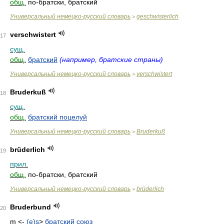
общ.
по-братски, братский
Универсальный немецко-русский словарь
geschwisterlich
>
verschwistert
17
сущ.
общ.
братский
(например, братские страны)
Универсальный немецко-русский словарь
verschwistert
>
Bruderkuß
18
сущ.
общ.
братский поцелуй
Универсальный немецко-русский словарь
Bruderkuß
>
brüderlich
19
прил.
общ.
по-братски, братский
Универсальный немецко-русский словарь
brüderlich
>
Bruderbund
20
m
<-
(e)s
>
братский союз