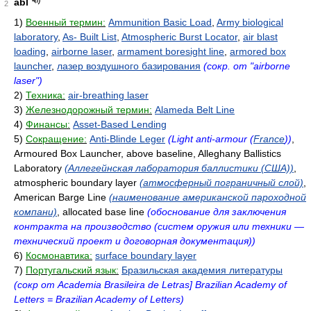
abl
2
1)
Военный термин:
Ammunition Basic Load
,
Army biological
laboratory
,
As- Built List
,
Atmospheric Burst Locator
,
air blast
loading
,
airborne laser
,
armament boresight line
,
armored box
launcher
,
лазер воздушного базирования
(сокр. от "airborne
laser")
2)
Техника:
air-breathing laser
3)
Железнодорожный термин:
Alameda Belt Line
4)
Финансы:
Asset-Based Lending
5)
Сокращение:
Anti-Blinde Leger
(Light anti-armour (
France
))
,
Armoured Box Launcher, above baseline, Alleghany Ballistics
Laboratory
(Аллегейнская лаборатория баллистики (США))
,
atmospheric boundary layer
(атмосферный пограничный слой)
,
American Barge Line
(наименование американской пароходной
компани)
, allocated base line
(обоснование для заключения
контракта на производство (систем оружия или техники —
технический проект и договорная документация))
6)
Космонавтика:
surface boundary layer
7)
Португальский язык:
Бразильская академия литературы
(сокр от Academia Brasileira de Letras] Brazilian Academy of
Letters = Brazilian Academy of Letters)