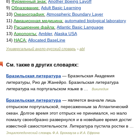
8)
Фирменный знак:
Another Boeing Layoff
9)
Образование:
Adult Basic Learning
10)
Океанография:
Atmospheric Boundary Layer
11)
Авиационная медицина:
automated biological laboratory
12)
Расширение файла:
Atlantic Basic Language
13)
Аэропорты:
Ambler
,
Alaska USA
14)
НАСА:
Allocated BaseLine
Универсальный англо-русский словарь
abl
>
См. также в других словарях:
Бразильская литература
— Бразильская Академия
литературы, Рио де Жанейро. Бразильская литература
литература на португальском языке в …
Википедия
Бразильская литература
— является вначале лишь
отпрыском португальской, пересаженным за Атлантический
океан. Долгое время этот отпрыск не принимался, но мало
помалу своеобразно развернулся и в новейшее время достиг
известной самостоятельности. Литература пустила ростки в …
Энциклопедический словарь Ф.А. Брокгауза и И.А. Ефрона