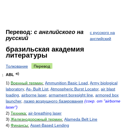
Перевод:
с английского на
с русского на
русский
английский
бразильская академия
литературы
Толкование
Перевод
ABL
1
1)
Военный термин:
Ammunition Basic Load
,
Army biological
laboratory
,
As- Built List
,
Atmospheric Burst Locator
,
air blast
loading
,
airborne laser
,
armament boresight line
,
armored box
launcher
,
лазер воздушного базирования
(сокр. от "airborne
laser")
2)
Техника:
air-breathing laser
3)
Железнодорожный термин:
Alameda Belt Line
4)
Финансы:
Asset-Based Lending