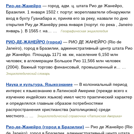
Рио-де-Жанейро
— город, адм. ц. штата Рио де Жанейро,
Бразилия. 1 января 1502 г. португ. мореплаватели обнаружили
вход в бухту Гуанабара и, приняв его за реку, назвали по дню
открытия Риу ди Жанейру река января (португ. rio река , Janeiro
январь ). В 1565 г. на… …
Географическая энциклопедия
РИО-ДЕ-ЖАНЕЙРО (город)
— РИО ДЕ ЖАНЕЙРО (Rio de
Janeiro), город в Бразилии, административный центр штата Рио
де Жанейро. Площадь 1171 кв. км, население 6,150 млн
человек; в агломерации Большое Рио 11,566 млн человек
(2004). Важный торгово финансовый, промышленный и… …
Энциклопедический словарь
Наука и культура. Языкознание
— В колониальный период
интерес к языкознанию в Латинской Америке (прежде всего к
изучению индейских языков) имел чисто практический характер
и определялся главным образом потребностями
распространения христианства (католицизма) среди
местного… …
Энциклопедический справочник «Латинская Америка»
Рио-де-Жанейро (город в Бразилии)
— Рио де Жанейро (Rio
de Janeiro), город в Бразилии, административный центр штата