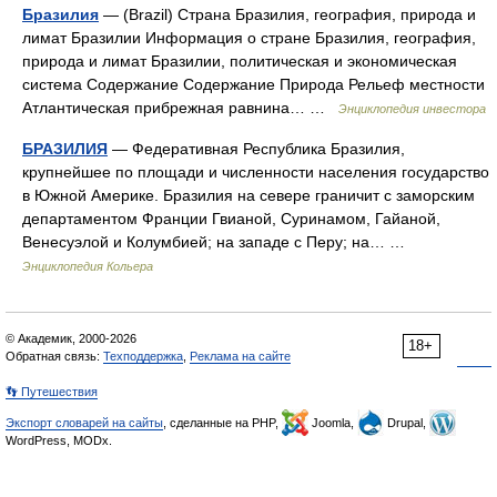
Бразилия
— (Brazil) Страна Бразилия, география, природа и
лимат Бразилии Информация о стране Бразилия, география,
природа и лимат Бразилии, политическая и экономическая
система Содержание Содержание Природа Рельеф местности
Атлантическая прибрежная равнина… …
Энциклопедия инвестора
БРАЗИЛИЯ
— Федеративная Республика Бразилия,
крупнейшее по площади и численности населения государство
в Южной Америке. Бразилия на севере граничит с заморским
департаментом Франции Гвианой, Суринамом, Гайаной,
Венесуэлой и Колумбией; на западе с Перу; на… …
Энциклопедия Кольера
© Академик, 2000-2026
18+
Обратная связь:
Техподдержка
,
Реклама на сайте
👣 Путешествия
Экспорт словарей на сайты
, сделанные на PHP,
Joomla,
Drupal,
WordPress, MODx.