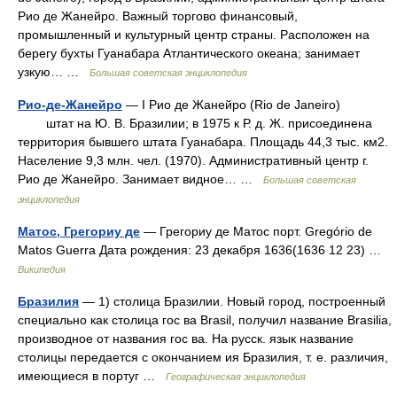
Рио де Жанейро. Важный торгово финансовый,
промышленный и культурный центр страны. Расположен на
берегу бухты Гуанабара Атлантического океана; занимает
узкую… …
Большая советская энциклопедия
Рио-де-Жанейро
— I Рио де Жанейро (Rio de Janeiro)
штат на Ю. В. Бразилии; в 1975 к Р. д. Ж. присоединена
территория бывшего штата Гуанабара. Площадь 44,3 тыс. км2.
Население 9,3 млн. чел. (1970). Административный центр г.
Рио де Жанейро. Занимает видное… …
Большая советская
энциклопедия
Матос, Грегориу де
— Грегориу де Матос порт. Gregório de
Matos Guerra Дата рождения: 23 декабря 1636(1636 12 23) …
Википедия
Бразилия
— 1) столица Бразилии. Новый город, построенный
специально как столица гос ва Brasil, получил название Brasilia,
производное от названия гос ва. На русск. язык название
столицы передается с окончанием ия Бразилия, т. е. различия,
имеющиеся в португ …
Географическая энциклопедия