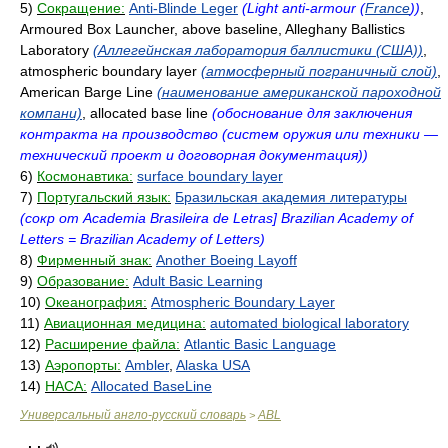
5)
Сокращение:
Anti-Blinde Leger
(Light anti-armour (
France
))
,
Armoured Box Launcher, above baseline, Alleghany Ballistics
Laboratory
(Аллегейнская лаборатория баллистики (США))
,
atmospheric boundary layer
(атмосферный пограничный слой)
,
American Barge Line
(наименование американской пароходной
компани)
, allocated base line
(обоснование для заключения
контракта на производство (систем оружия или техники —
технический проект и договорная документация))
6)
Космонавтика:
surface boundary layer
7)
Португальский язык:
Бразильская академия литературы
(сокр от Academia Brasileira de Letras] Brazilian Academy of
Letters = Brazilian Academy of Letters)
8)
Фирменный знак:
Another Boeing Layoff
9)
Образование:
Adult Basic Learning
10)
Океанография:
Atmospheric Boundary Layer
11)
Авиационная медицина:
automated biological laboratory
12)
Расширение файла:
Atlantic Basic Language
13)
Аэропорты:
Ambler
,
Alaska USA
14)
НАСА:
Allocated BaseLine
Универсальный англо-русский словарь
ABL
>