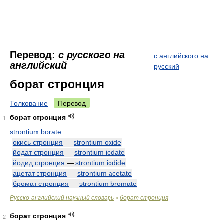
Перевод:
с русского на
с английского на
английский
русский
борат стронция
Толкование
Перевод
борат стронция
1
strontium borate
окись стронция
—
strontium oxide
йодат стронция
—
strontium iodate
йодид стронция
—
strontium iodide
ацетат стронция
—
strontium acetate
бромат стронция
—
strontium bromate
Русско-английский научный словарь
борат стронция
>
борат стронция
2