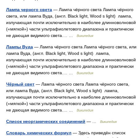
Лампа черного света
— Лампа чёрного света Лампа чёрного
cвета, или лампа Вуда, (англ. Black light, Wood s light) лампа,
излучающая почти исключительно в наиболее длинноволновой
(«мягкой») части ультрафиолетового диапазона и практически
не дающая видимого света.… …
Википедия
Лампы Вуда
— Лампа чёрного света Лампа чёрного cвета, или
лампа Вуда, (англ. Black light, Wood s light) лампа,
излучающая почти исключительно в наиболее длинноволновой
(«мягкой») части ультрафиолетового диапазона и практически
не дающая видимого света.… …
Википедия
Чёрный свет
— Лампа чёрного света Лампа чёрного cвета,
или лампа Вуда, (англ. Black light, Wood s light) лампа,
излучающая почти исключительно в наиболее длинноволновой
(«мягкой») части ультрафиолетового диапазона и практически
не дающая видимого света.… …
Википедия
Список неорганических соединений
— …
Википедия
Словарь химических формул
— Здесь приведён список