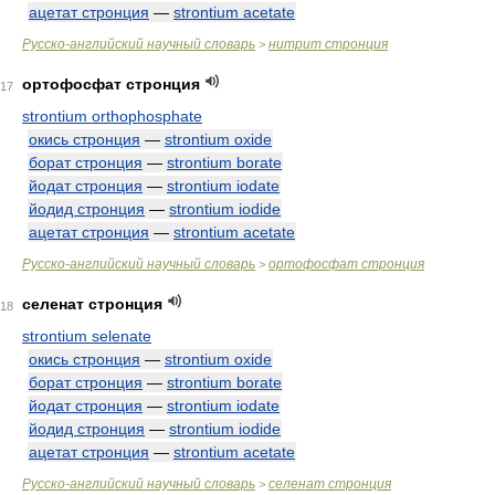
ацетат стронция
—
strontium acetate
Русско-английский научный словарь
нитрит стронция
>
ортофосфат стронция
17
strontium orthophosphate
окись стронция
—
strontium oxide
борат стронция
—
strontium borate
йодат стронция
—
strontium iodate
йодид стронция
—
strontium iodide
ацетат стронция
—
strontium acetate
Русско-английский научный словарь
ортофосфат стронция
>
селенат стронция
18
strontium selenate
окись стронция
—
strontium oxide
борат стронция
—
strontium borate
йодат стронция
—
strontium iodate
йодид стронция
—
strontium iodide
ацетат стронция
—
strontium acetate
Русско-английский научный словарь
селенат стронция
>