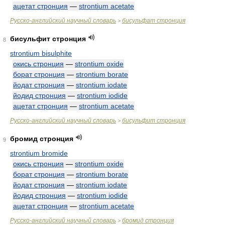
ацетат стронция
—
strontium acetate
Русско-английский научный словарь
бисульфат стронция
>
бисульфит стронция
8
strontium bisulphite
окись стронция
—
strontium oxide
борат стронция
—
strontium borate
йодат стронция
—
strontium iodate
йодид стронция
—
strontium iodide
ацетат стронция
—
strontium acetate
Русско-английский научный словарь
бисульфит стронция
>
бромид стронция
9
strontium bromide
окись стронция
—
strontium oxide
борат стронция
—
strontium borate
йодат стронция
—
strontium iodate
йодид стронция
—
strontium iodide
ацетат стронция
—
strontium acetate
Русско-английский научный словарь
бромид стронция
>