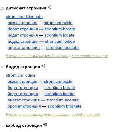
дитионат стронция
10
strontium dithionate
окись стронция
—
strontium oxide
борат стронция
—
strontium borate
йодат стронция
—
strontium iodate
йодид стронция
—
strontium iodide
ацетат стронция
—
strontium acetate
Русско-английский научный словарь
дитионат стронция
>
йодид стронция
11
strontium iodide
окись стронция
—
strontium oxide
борат стронция
—
strontium borate
йодат стронция
—
strontium iodate
ацетат стронция
—
strontium acetate
бромат стронция
—
strontium bromate
Русско-английский научный словарь
йодид стронция
>
карбид стронция
12