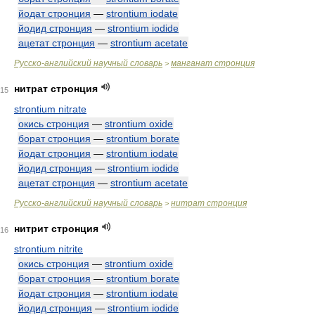
йодат стронция
—
strontium iodate
йодид стронция
—
strontium iodide
ацетат стронция
—
strontium acetate
Русско-английский научный словарь
манганат стронция
>
нитрат стронция
15
strontium nitrate
окись стронция
—
strontium oxide
борат стронция
—
strontium borate
йодат стронция
—
strontium iodate
йодид стронция
—
strontium iodide
ацетат стронция
—
strontium acetate
Русско-английский научный словарь
нитрат стронция
>
нитрит стронция
16
strontium nitrite
окись стронция
—
strontium oxide
борат стронция
—
strontium borate
йодат стронция
—
strontium iodate
йодид стронция
—
strontium iodide