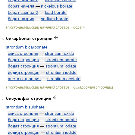
борат никеля
—
nickelous borate
борат свинца-2
—
lead borate
борат натрия
—
sodium borate
Русско-английский научный словарь
борат
>
бикарбонат стронция
6
strontium bicarbonate
окись стронция
—
strontium oxide
борат стронция
—
strontium borate
йодат стронция
—
strontium iodate
йодид стронция
—
strontium iodide
ацетат стронция
—
strontium acetate
Русско-английский научный словарь
бикарбонат стронция
>
бисульфат стронция
7
strontium bisulphate
окись стронция
—
strontium oxide
борат стронция
—
strontium borate
йодат стронция
—
strontium iodate
йодид стронция
—
strontium iodide