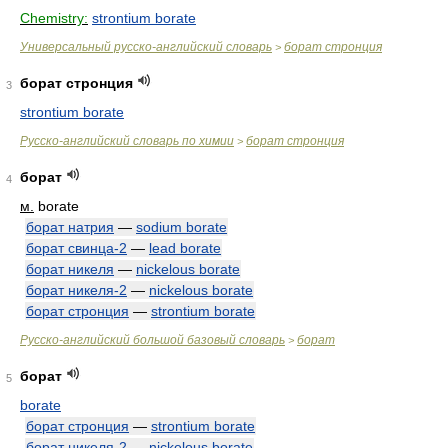
Chemistry:
strontium borate
Универсальный русско-английский словарь
борат стронция
>
борат стронция
3
strontium borate
Русско-английский словарь по химии
борат стронция
>
борат
4
м.
borate
борат натрия
—
sodium borate
борат свинца-2
—
lead borate
борат никеля
—
nickelous borate
борат никеля-2
—
nickelous borate
борат стронция
—
strontium borate
Русско-английский большой базовый словарь
борат
>
борат
5
borate
борат стронция
—
strontium borate
борат никеля-2
—
nickelous borate