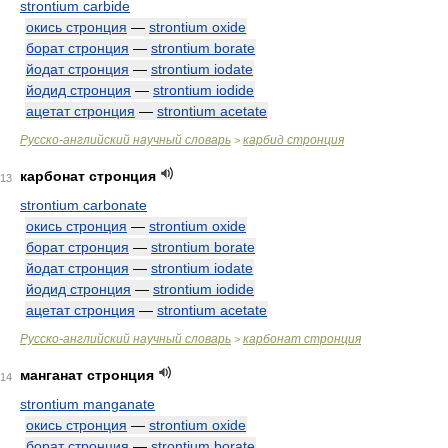
strontium carbide
окись стронция
—
strontium oxide
борат стронция
—
strontium borate
йодат стронция
—
strontium iodate
йодид стронция
—
strontium iodide
ацетат стронция
—
strontium acetate
Русско-английский научный словарь
карбид стронция
>
карбонат стронция
13
strontium carbonate
окись стронция
—
strontium oxide
борат стронция
—
strontium borate
йодат стронция
—
strontium iodate
йодид стронция
—
strontium iodide
ацетат стронция
—
strontium acetate
Русско-английский научный словарь
карбонат стронция
>
манганат стронция
14
strontium manganate
окись стронция
—
strontium oxide
борат стронция
—
strontium borate