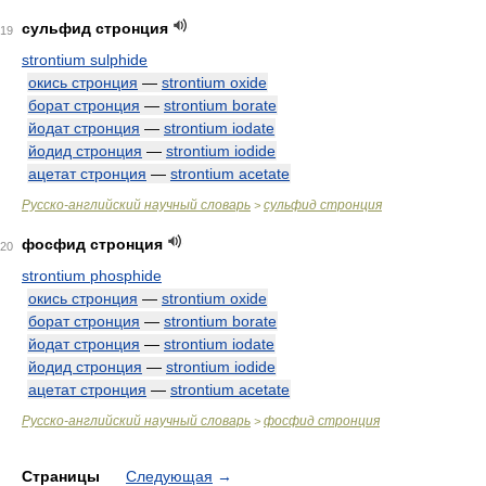
сульфид стронция
19
strontium sulphide
окись стронция
—
strontium oxide
борат стронция
—
strontium borate
йодат стронция
—
strontium iodate
йодид стронция
—
strontium iodide
ацетат стронция
—
strontium acetate
Русско-английский научный словарь
сульфид стронция
>
фосфид стронция
20
strontium phosphide
окись стронция
—
strontium oxide
борат стронция
—
strontium borate
йодат стронция
—
strontium iodate
йодид стронция
—
strontium iodide
ацетат стронция
—
strontium acetate
Русско-английский научный словарь
фосфид стронция
>
Страницы
Следующая
→