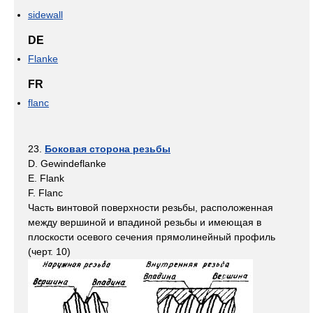
sidewall
DE
Flanke
FR
flanc
23.
Боковая сторона резьбы
D. Gewindeflanke
Е. Flank
F. Flanc
Часть винтовой поверхности резьбы, расположенная
между вершиной и впадиной резьбы и имеющая в
плоскости осевого сечения прямолинейный профиль
(черт. 10)