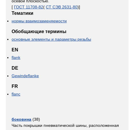
осевой плоскостью.
[
ГОСТ 11708-82
(
СТ СЭВ 2631-80
)]
Тематики
нормы взаимозаменяемости
Обобщающие термины
основные элементы и параметры резьбы
EN
flank
DE
Gewindeflanke
FR
flanc
боковина
(38)
Часть покрышки пневматической шины, расположенная