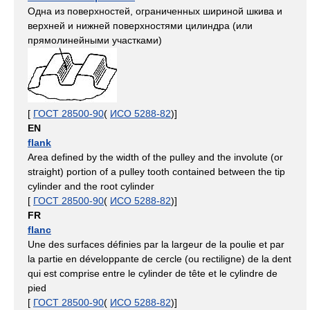
Одна из поверхностей, ограниченных шириной шкива и
верхней и нижней поверхностями цилиндра (или
прямолинейными участками)
[
ГОСТ 28500-90
(
ИСО 5288-82
)]
EN
flank
Area defined by the width of the pulley and the involute (or
straight) portion of a pulley tooth contained between the tip
cylinder and the root cylinder
[
ГОСТ 28500-90
(
ИСО 5288-82
)]
FR
flanc
Une des surfaces définies par la largeur de la poulie et par
la partie en développante de cercle (ou rectiligne) de la dent
qui est comprise entre le cylinder de tête et le cylindre de
pied
[
ГОСТ 28500-90
(
ИСО 5288-82
)]