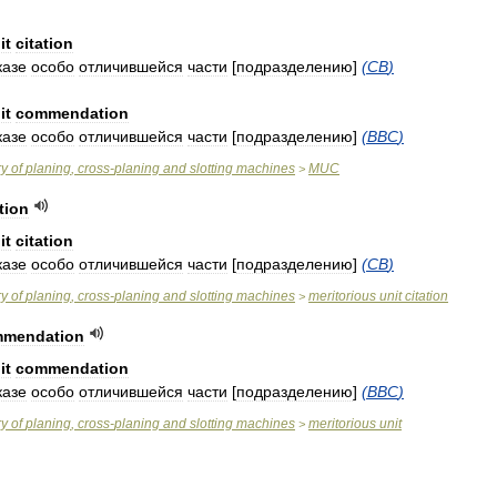
it
citation
казе
особо
отличившейся
части
[
подразделению
]
(
СВ
)
it
commendation
казе
особо
отличившейся
части
[
подразделению
]
(
ВВС
)
ry
of
planing
,
cross
-
planing
and
slotting
machines
MUC
>
tion
it
citation
казе
особо
отличившейся
части
[
подразделению
]
(
СВ
)
ry
of
planing
,
cross
-
planing
and
slotting
machines
meritorious
unit
citation
>
mendation
it
commendation
казе
особо
отличившейся
части
[
подразделению
]
(
ВВС
)
ry
of
planing
,
cross
-
planing
and
slotting
machines
meritorious
unit
>