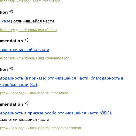
dictionary
distinguished
unit
citation
>
tion
иказе
)
отличившейся
части
dictionary
meritorious
unit
citation
>
mendation
казе
отличившейся
части
dictionary
meritorious
unit
commendation
>
tion
агодарность
(
в
приказе
)
отличившейся
части
,
благодарность
в
ившейся
части
(
СВ
)
усский
словарь
meritorious
unit
citation
>
mendation
агодарность
в
приказе
особо
отличившейся
части
(
ВВС
)
,
казе
отличившейся
части
усский
словарь
meritorious
unit
commendation
>