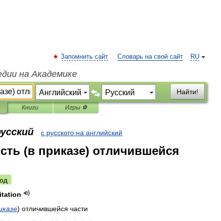
Запомнить сайт
Словарь на свой сайт
RU
едии на Академике
Найти!
Книги
Игры ⚽
русский
с русского на английский
сть (в приказе) отличившейся
од
itation
иказе
)
отличившейся
части