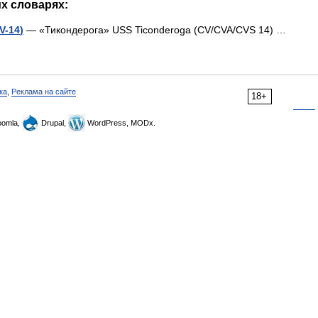
их
словарях:
V
-
14
)
— «
Тикондерога
»
USS
Ticonderoga
(
CV
/
CVA
/
CVS
14
) …
ка
,
Реклама на сайте
18+
omla,
Drupal,
WordPress, MODx.