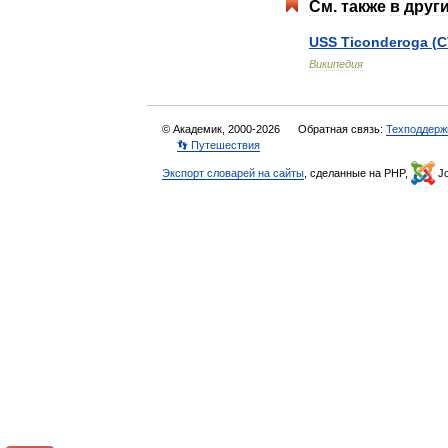
См
.
также
в
друг
USS
Ticonderoga
(
C
Википедия
© Академик, 2000-2026
Обратная связь:
Техподдерж
👣 Путешествия
Экспорт словарей на сайты
, сделанные на PHP,
Jo