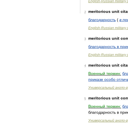
English
-
Russian
military
meritorious
unit
cita
2
благодарность
(
в
пр
English
-
Russian
military
meritorious
unit
com
3
благодарность
в
при
English
-
Russian
military
meritorious
unit
cita
4
Военный
термин:
бл
приказе
особо
отлич
Универсальный
англо
-
р
meritorious
unit
com
5
Военный
термин:
бл
благодарность
в
при
Универсальный
англо
-
р