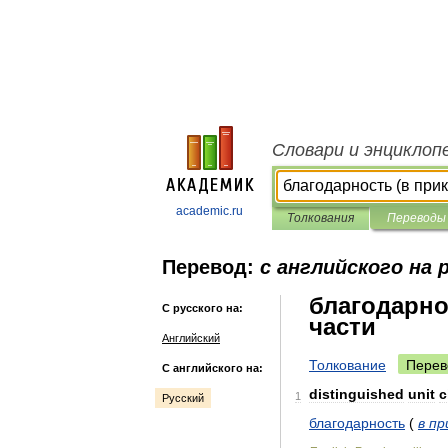
Словари и энциклоп
academic.ru
Толкования
Переводы
Перевод:
с английского на 
благодарно
С русского на:
части
Английский
Толкование
Перев
С английского на:
distinguished
unit
c
1
Русский
благодарность
(
в
пр