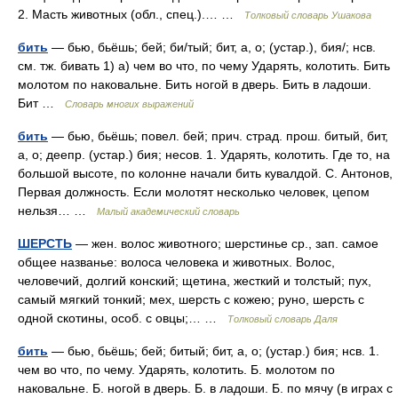
2. Масть животных (обл., спец.).… …
Толковый словарь Ушакова
бить
— бью, бьёшь; бей; би/тый; бит, а, о; (устар.), бия/; нсв.
см. тж. бивать 1) а) чем во что, по чему Ударять, колотить. Бить
молотом по наковальне. Бить ногой в дверь. Бить в ладоши.
Бит …
Словарь многих выражений
бить
— бью, бьёшь; повел. бей; прич. страд. прош. битый, бит,
а, о; деепр. (устар.) бия; несов. 1. Ударять, колотить. Где то, на
большой высоте, по колонне начали бить кувалдой. С. Антонов,
Первая должность. Если молотят несколько человек, цепом
нельзя… …
Малый академический словарь
ШЕРСТЬ
— жен. волос животного; шерстинье ср., зап. самое
общее названье: волоса человека и животных. Волос,
человечий, долгий конский; щетина, жесткий и толстый; пух,
самый мягкий тонкий; мех, шерсть с кожею; руно, шерсть с
одной скотины, особ. с овцы;… …
Толковый словарь Даля
бить
— бью, бьёшь; бей; битый; бит, а, о; (устар.) бия; нсв. 1.
чем во что, по чему. Ударять, колотить. Б. молотом по
наковальне. Б. ногой в дверь. Б. в ладоши. Б. по мячу (в играх с