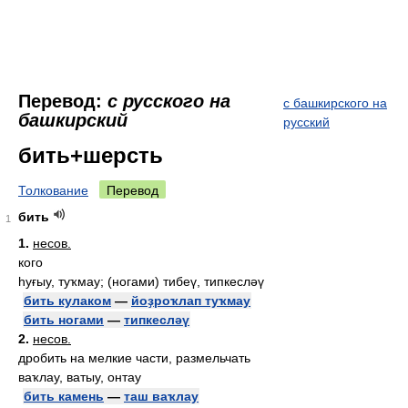
Перевод:
с русского на
с башкирского на
башкирский
русский
бить+шерсть
Толкование
Перевод
бить
1
1.
несов.
кого
һуғыу, туҡмау; (ногами) тибеү, типкесләү
бить кулаком
—
йоҙроҡлап туҡмау
бить ногами
—
типкесләү
2.
несов.
дробить на мелкие части, размельчать
ваҡлау, ватыу, онтау
бить камень
—
таш ваҡлау