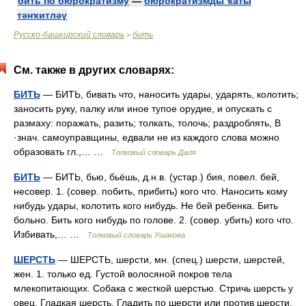
бить по бюрократизму
—
бюрократизмды ҡаты
тәнҡитләү
Русско-башкирский словарь
бить
>
См. также в других словарях:
БИТЬ
— БИТЬ, бивать что, наносить удары, ударять, колотить;
заносить руку, палку или иное тупое орудие, и опускать с
размаху: поражать, разить; толкать, толочь; раздроблять, В
·знач. самоуправщины, едвали не из каждого слова можно
образовать гл.,… …
Толковый словарь Даля
БИТЬ
— БИТЬ, бью, бьёшь, д.н.в. (устар.) бия, повел. бей,
несовер. 1. (совер. побить, прибить) кого что. Наносить кому
нибудь удары, колотить кого нибудь. Не бей ребенка. Бить
больно. Бить кого нибудь по голове. 2. (совер. убить) кого что.
Избивать,… …
Толковый словарь Ушакова
ШЕРСТЬ
— ШЕРСТЬ, шерсти, мн. (спец.) шерсти, шерстей,
жен. 1. только ед. Густой волосяной покров тела
млекопитающих. Собака с жесткой шерстью. Стричь шерсть у
овец. Гладкая шерсть. Гладить по шерсти или против шерсти.