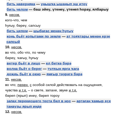
бить наверняка
—
уңышҡа ышанып эш итеү
бить челом
— баш эйеү, үтенеү, үтенеп һорау, ялбарыу
9.
несов.
кого-что, чем
һуғыу, бәреү, сапсыу
бить цепом
—
шыбағас менән һуғыу
конь бьёт копытами по земле
—
ат тояҡтары менән ерҙе
сапсый
10.
несов.
во что, обо что, по чему
бәреү, ҡағыу, һуғыу
ветер бьёт в лицо
—
ел биткә бәрә
волна бьёт о берег
—
тулҡын ярға ҡаға
дождь бьёт в окно
—
ямғыр тәҙрәгә бәрә
11.
несов.
во что;
перен.
с
особой силой действовать на ощущения,
чувства
и т.д.
– о свете, запахе, звуке
и т.д.
бәреп (ярып) инеү, бәреп тороу
запах перекисшего теста бил в нос
—
артаған ҡамыр еҫе
танауҙы ярып инде
12.
несов.