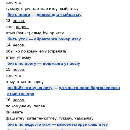
кого-что
туҡмау, еңеү, тар-мар итеү, ҡыйратыу
бить врага
—
дошманды ҡыйратыу
13.
несов.
кого;
перен.
атып (һуғып) алыу, һунар итеү
бить уток
—
өйрәктәргә һунар итеү
14.
несов.
обычно по кому-чему (стрелять)
атыу, ут асыу
бить по врагу
—
дошманға ут асыу
15.
несов.
кого-что
атыу, атып төшөрөү
он бьёт птицу на лету
—
ул ҡошто осоп барған еренән
атып төшөрә
16.
несов.
по кому-чему;
перен.
бичевать
фаш итеү, ҡаты тәнҡитләү, туҡмау, ҡамсылау
бить по недостаткам
—
кәмселектәрҙе фаш итеү