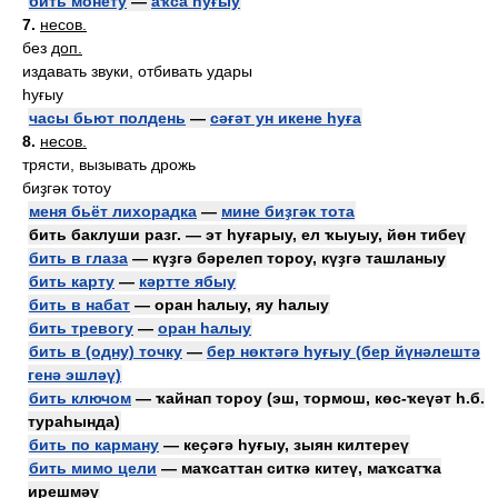
бить монету
—
аҡса һуғыу
7.
несов.
без
доп.
издавать звуки, отбивать удары
һуғыу
часы бьют полдень
—
сәғәт ун икене һуға
8.
несов.
трясти, вызывать дрожь
биҙгәк тотоу
меня бьёт лихорадка
—
мине биҙгәк тота
бить баклуши разг. — эт һуғарыу, ел ҡыуыу, йөн тибеү
бить в глаза
— күҙгә бәрелеп тороу, күҙгә ташланыу
бить карту
—
кәртте ябыу
бить в набат
— оран һалыу, яу һалыу
бить тревогу
—
оран һалыу
бить в (одну) точку
—
бер нөктәгә һуғыу (бер йүнәлештә
генә эшләү)
бить ключом
— ҡайнап тороу (эш, тормош, көс-ҡеүәт һ.б.
тураһында)
бить по карману
— кеҫәгә һуғыу, зыян килтереү
бить мимо цели
— маҡсаттан ситкә китеү, маҡсатҡа
ирешмәү