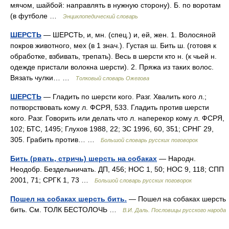
мячом, шайбой: направлять в нужную сторону). Б. по воротам
(в футболе …
Энциклопедический словарь
ШЕРСТЬ
— ШЕРСТЬ, и, мн. (спец.) и, ей, жен. 1. Волосяной
покров животного, мех (в 1 знач.). Густая ш. Бить ш. (готовя к
обработке, взбивать, трепать). Весь в шерсти кто н. (к чьей н.
одежде пристали волокна шерсти). 2. Пряжа из таких волос.
Вязать чулки… …
Толковый словарь Ожегова
ШЕРСТЬ
— Гладить по шерсти кого. Разг. Хвалить кого л.;
потворствовать кому л. ФСРЯ, 533. Гладить против шерсти
кого. Разг. Говорить или делать что л. наперекор кому л. ФСРЯ,
102; БТС, 1495; Глухов 1988, 22; ЗС 1996, 60, 351; СРНГ 29,
305. Грабить против… …
Большой словарь русских поговорок
Бить (рвать, стричь) шерсть на собаках
— Народн.
Неодобр. Бездельничать. ДП, 456; НОС 1, 50; НОС 9, 118; СПП
2001, 71; СРГК 1, 73 …
Большой словарь русских поговорок
Пошел на собаках шерсть бить.
— Пошел на собаках шерсть
бить. См. ТОЛК БЕСТОЛОЧЬ …
В.И. Даль. Пословицы русского народа