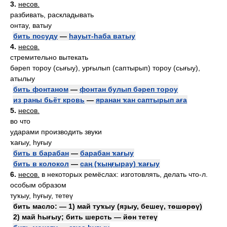
3.
несов.
разбивать, раскладывать
онтау, ватыу
бить посуду
—
һауыт-һаба ватыу
4.
несов.
стремительно вытекать
бәреп тороу (сығыу), урғылып (саптырып) тороу (сығыу),
атылыу
бить фонтаном
—
фонтан булып бәреп тороу
из раны бьёт кровь
—
яранан ҡан саптырып аға
5.
несов.
во что
ударами производить звуки
ҡағыу, һуғыу
бить в барабан
—
барабан ҡағыу
бить в колокол
—
саң (ҡыңғырау) ҡағыу
6.
несов.
в некоторых ремёслах: изготовлять, делать что-л.
особым образом
туҡыу, һуғыу, тетеү
бить масло: — 1) май туҡыу (яҙыу, бешеү, төшөрөү)
2) май һығыу; бить шерсть — йөн тетеү