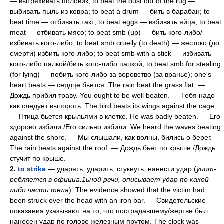
— вытряхивать половик; to beat the dust out of the rug —
выбивать пыль из ковра; to beat a drum — бить в барабан; to
beat time — отбивать такт; to beat eggs — взбивать яйца; to beat
meat — отбивать мясо; to beat smb (up) — бить кого-либо/
избивать кого-либо; to beat smb cruelly (to death) — жестоко (до
смерти) избить кого-либо; to beat smb with a stick — избивать
кого-либо палкой/бить кого-либо папкой; to beat smb for stealing
(for lying) — побить кого-либо за воровство (за вранье); one's
heart beats — сердце бьется. The rain beat the grass flat. —
Дождь прибил траву. You ought to be well beaten. — Тебя надо
как следует выпороть. The bird beats its wings against the cage.
— Птица бьется крыльями в клетке. Не was badly beaten. — Его
здорово избили./Ero сильно избили. We heard the waves beating
against the shore. — Мы слышали, как волны, бились о берег.
The rain beats against the roof. — Дождь бьет по крыше./Дождь
стучит по крыше.
2.
to strike
— ударять, ударить, стукнуть, нанести удар (
упот-
ребляется в официа.1ьной речи, описывает удар по какой-
либо части тела
): The evidence showed that the victim had
been struck over the head with an iron bar. — Свидетельские
показания указывают на то, что пострадавшему/жертве был
нанесен удар по голове железным прутом. The clock was