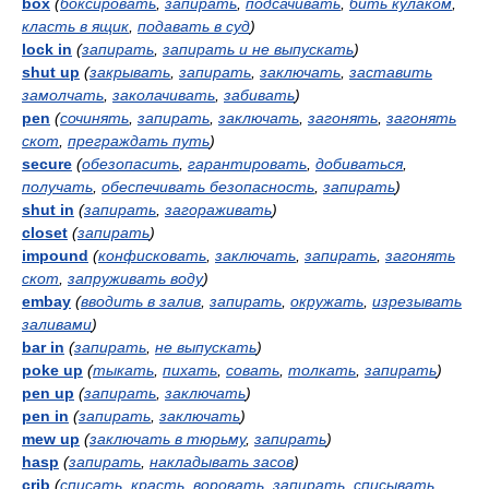
box
(
боксировать
,
запирать
,
подсачивать
,
бить кулаком
,
класть в ящик
,
подавать в суд
)
lock in
(
запирать
,
запирать и не выпускать
)
shut up
(
закрывать
,
запирать
,
заключать
,
заставить
замолчать
,
заколачивать
,
забивать
)
pen
(
сочинять
,
запирать
,
заключать
,
загонять
,
загонять
скот
,
преграждать путь
)
secure
(
обезопасить
,
гарантировать
,
добиваться
,
получать
,
обеспечивать безопасность
,
запирать
)
shut in
(
запирать
,
загораживать
)
closet
(
запирать
)
impound
(
конфисковать
,
заключать
,
запирать
,
загонять
скот
,
запруживать воду
)
embay
(
вводить в залив
,
запирать
,
окружать
,
изрезывать
заливами
)
bar in
(
запирать
,
не выпускать
)
poke up
(
тыкать
,
пихать
,
совать
,
толкать
,
запирать
)
pen up
(
запирать
,
заключать
)
pen in
(
запирать
,
заключать
)
mew up
(
заключать в тюрьму
,
запирать
)
hasp
(
запирать
,
накладывать засов
)
crib
(
списать
,
красть
,
воровать
,
запирать
,
списывать