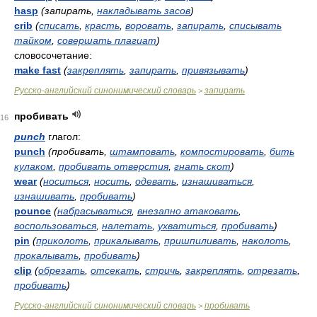
hasp
(запирать,
накладывать засов
)
crib
(
списать
,
красть
,
воровать
,
запирать
,
списывать
тайком
,
совершать плагиат
)
словосочетание:
make fast
(
закреплять
,
запирать
,
привязывать
)
Русско-английский синонимический словарь
запирать
>
пробивать
16
punch
глагол:
punch
(пробивать,
штамповать
,
компостировать
,
бить
кулаком
,
пробивать отверстия
,
гнать скот
)
wear
(
носиться
,
носить
,
одевать
,
изнашиваться
,
изнашивать
,
пробивать
)
pounce
(
набрасываться
,
внезапно атаковать
,
воспользоваться
,
налетать
,
ухватиться
,
пробивать
)
pin
(
приколоть
,
прикалывать
,
пришпиливать
,
наколоть
,
прокалывать
,
пробивать
)
clip
(
обрезать
,
отсекать
,
стричь
,
закреплять
,
отрезать
,
пробивать
)
Русско-английский синонимический словарь
пробивать
>