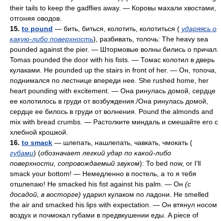
their tails to keep the gadflies away. — Коровы махали хвостами,
отгоняя оводов.
15.
to pound
— бить, биться, колотить, колотиться (
ударяясь о
какую-либо поверхность
), разбивать, толочь: The heavy sea
pounded against the pier. — Штормовые волны бились о причал.
Tomas pounded the door with his fists. — Томас колотил в дверь
кулаками. Не pounded up the stairs in front of her. — Он, топоча,
поднимался по лестнице впереди нее. She rushed home, her
heart pounding with excitement. — Она ринулась домой, сердце
ее колотилось в груди от возбуждения./Она ринулась домой,
сердце ее билось в груди от волнения. Pound the almonds and
mix with bread crumbs. — Растолките миндаль и смешайте его с
хлебной крошкой.
16.
to smack
— шлепать, нашлепать, чавкать, чмокать (
губами
) (
обозначает легкий удар по какой-либо
поверхности, сопровождаемый звуком
): То bed now, or I'll
smack your bottom! — Немедленно в постель, а то я тебя
отшлепаю! Не smacked his fist against his palm. — Он
(с
досадой, в восторге)
ударил кулаком по ладони. Не smelled
the air and smacked his lips with expectation. — Он втянул носом
воздух и почмокал губами в предвкушении еды. A piece of