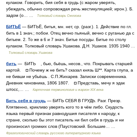
кулаком. Говорить, бия себя в грудь (с жаром уверять,
убеждать, обычно сопровождая речь жестикуляцией; ирон.). Б.
задом (о… …
Толковый словарь Ожегова
БИТЬЁ
— БИТЬЁ, битья, мн. нет, ср. (разг.). 1. Действие по гл.
бить в 1 знач.; побои. Отец вечно пьяный, вечно с руганью да с
битьем. 2. То же в 6 и 7 знач. Битье посуды. Битье по столу
кулаком. Толковый словарь Ушакова. Д.Н. Ушаков. 1935 1940 …
Толковый словарь Ушакова
бить
— БИТЬ , бью, бьёшь, несов., что. Покрывать старшей
картой. ◘ Почему ж не бить? сказал князь Ш**. Карта глупа, а
не бивши не убьёшь . С.П.Жихарев. Записки современника.
Дневник чиновника, 1806 1807. ◘ Представь, мечу я эдак
штосс,… …
Карточная терминология и жаргон XIX века
Бить себя в грудь
— БИТЬ СЕБЯ В ГРУДЬ. Разг. Презр.
Клятвенно, крикливо уверять кого то в чём либо. Скудость
языка первый признак равнодушия писателя к народу, к
стране, сколько бы этот писатель ни бил себя в грудь и ни
произносил громких слов (Паустовский. Большие… …
Фразеологический словарь русского литературного языка