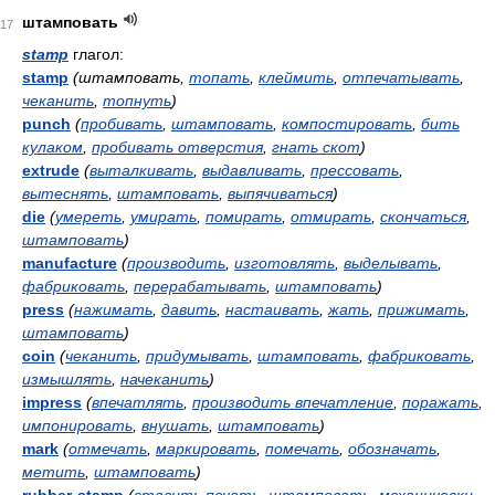
штамповать
17
stamp
глагол:
stamp
(штамповать,
топать
,
клеймить
,
отпечатывать
,
чеканить
,
топнуть
)
punch
(
пробивать
,
штамповать
,
компостировать
,
бить
кулаком
,
пробивать отверстия
,
гнать скот
)
extrude
(
выталкивать
,
выдавливать
,
прессовать
,
вытеснять
,
штамповать
,
выпячиваться
)
die
(
умереть
,
умирать
,
помирать
,
отмирать
,
скончаться
,
штамповать
)
manufacture
(
производить
,
изготовлять
,
выделывать
,
фабриковать
,
перерабатывать
,
штамповать
)
press
(
нажимать
,
давить
,
настаивать
,
жать
,
прижимать
,
штамповать
)
coin
(
чеканить
,
придумывать
,
штамповать
,
фабриковать
,
измышлять
,
начеканить
)
impress
(
впечатлять
,
производить впечатление
,
поражать
,
импонировать
,
внушать
,
штамповать
)
mark
(
отмечать
,
маркировать
,
помечать
,
обозначать
,
метить
,
штамповать
)