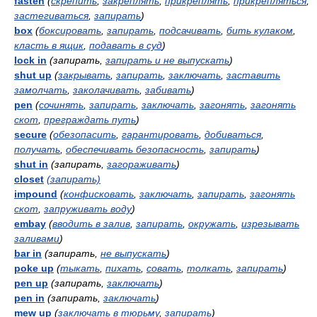
fasten
(
скрепить
,
закреплять
,
прикреплять
,
прикрепляться
,
застегиваться
,
запирать
)
box
(
боксировать
,
запирать
,
подсачивать
,
бить кулаком
,
класть в ящик
,
подавать в суд
)
lock in
(запирать,
запирать и не выпускать
)
shut up
(
закрывать
,
запирать
,
заключать
,
заставить
замолчать
,
заколачивать
,
забивать
)
pen
(
сочинять
,
запирать
,
заключать
,
загонять
,
загонять
скот
,
преграждать путь
)
secure
(
обезопасить
,
гарантировать
,
добиваться
,
получать
,
обеспечивать безопасность
,
запирать
)
shut in
(запирать,
загораживать
)
closet
(запирать)
impound
(
конфисковать
,
заключать
,
запирать
,
загонять
скот
,
запруживать воду
)
embay
(
вводить в залив
,
запирать
,
окружать
,
изрезывать
заливами
)
bar in
(запирать,
не выпускать
)
poke up
(
тыкать
,
пихать
,
совать
,
толкать
,
запирать
)
pen up
(запирать,
заключать
)
pen in
(запирать,
заключать
)
mew up
(
заключать в тюрьму
,
запирать
)