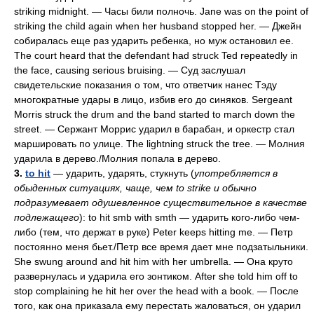
striking midnight. — Часы били полночь. Jane was on the point of
striking the child again when her husband stopped her. — Джейн
собиралась еще раз ударить ребенка, но муж остановил ее.
The court heard that the defendant had struck Ted repeatedly in
the face, causing serious bruising. — Суд заслушал
свидетельские показания о том, что ответчик нанес Тэду
многократные удары в лицо, избив его до синяков. Sergeant
Morris struck the drum and the band started to march down the
street. — Сержант Моррис ударил в барабан, и оркестр стал
маршировать по улице. The lightning struck the tree. — Молния
ударила в дерево./Молния попала в дерево.
3.
to hit
— ударить, ударять, стукнуть (
употребляется в
обыденных ситуациях, чаще, чем to strike и обычно
подразумевает одушевленное существительное в качестве
подлежащего
): to hit smb with smth — ударить кого-либо чем-
либо (тем, что держат в руке) Peter keeps hitting me. — Петр
постоянно меня бьет./Петр все время дает мне подзатыльники.
She swung around and hit him with her umbrella. — Она круто
развернулась и ударила его зонтиком. After she told him off to
stop complaining he hit her over the head with a book. — После
того, как она приказала ему перестать жаловаться, он ударил