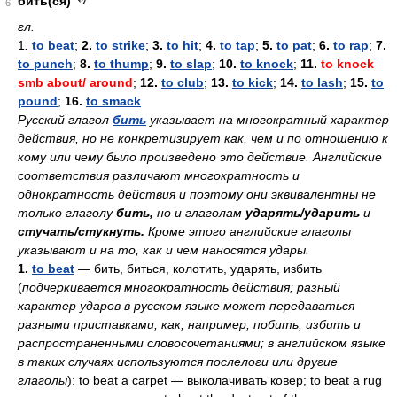
бить(ся)
6
гл.
1
.
to beat
;
2.
to strike
;
3.
to hit
;
4.
to tap
;
5.
to pat
;
6.
to rap
;
7.
to punch
;
8.
to thump
;
9.
to slap
;
10.
to knock
;
11.
to knock
smb about/ around
;
12.
to club
;
13.
to kick
;
14.
to lash
;
15.
to
pound
;
16.
to smack
Русский глагол
бить
указывает на многократный характер
действия, но не конкретизирует как, чем и по отношению к
кому или чему было произведено это действие. Английские
соответствия различают многократность и
однократность действия и поэтому они эквивалентны не
только глаголу
бить,
но и глаголам
ударять/ударить
и
стучать/стукнуть.
Кроме этого английские глаголы
указывают и на то, как и чем наносятся удары.
1.
to beat
— бить, биться, колотить, ударять, избить
(
подчеркивается многократность действия; разный
характер ударов в русском языке может передаваться
разными приставками, как, например, побить, избить и
распространенными словосочетаниями; в английском языке
в таких случаях используются послелоги или другие
глаголы
): to beat a carpet — выколачивать ковер; to beat a rug