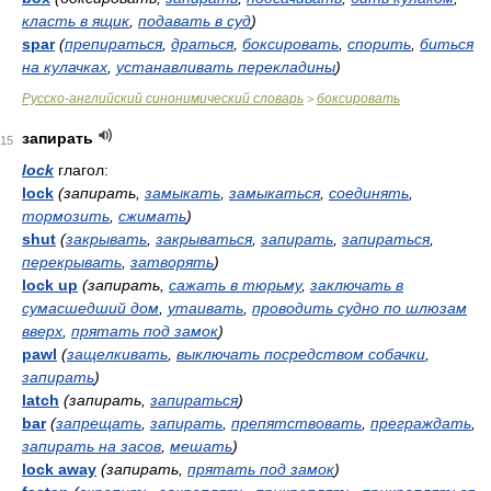
класть в ящик
,
подавать в суд
)
spar
(
препираться
,
драться
,
боксировать
,
спорить
,
биться
на кулачках
,
устанавливать перекладины
)
Русско-английский синонимический словарь
боксировать
>
запирать
15
lock
глагол:
lock
(запирать,
замыкать
,
замыкаться
,
соединять
,
тормозить
,
сжимать
)
shut
(
закрывать
,
закрываться
,
запирать
,
запираться
,
перекрывать
,
затворять
)
lock up
(запирать,
сажать в тюрьму
,
заключать в
сумасшедший дом
,
утаивать
,
проводить судно по шлюзам
вверх
,
прятать под замок
)
pawl
(
защелкивать
,
выключать посредством собачки
,
запирать
)
latch
(запирать,
запираться
)
bar
(
запрещать
,
запирать
,
препятствовать
,
преграждать
,
запирать на засов
,
мешать
)
lock away
(запирать,
прятать под замок
)