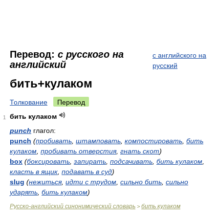
Перевод:
с русского на
с английского на
английский
русский
бить+кулаком
Толкование
Перевод
бить кулаком
1
punch
глагол:
punch
(
пробивать
,
штамповать
,
компостировать
,
бить
кулаком
,
пробивать отверстия
,
гнать скот
)
box
(
боксировать
,
запирать
,
подсачивать
,
бить кулаком
,
класть в ящик
,
подавать в суд
)
slug
(
нежиться
,
идти с трудом
,
сильно бить
,
сильно
ударять
,
бить кулаком
)
Русско-английский синонимический словарь
бить кулаком
>