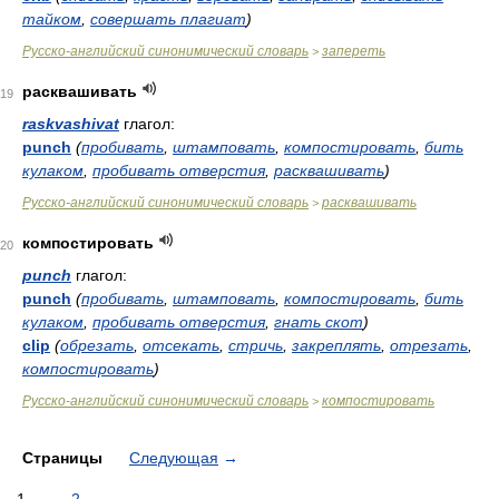
тайком
,
совершать плагиат
)
Русско-английский синонимический словарь
запереть
>
расквашивать
19
raskvashivat
глагол:
punch
(
пробивать
,
штамповать
,
компостировать
,
бить
кулаком
,
пробивать отверстия
,
расквашивать
)
Русско-английский синонимический словарь
расквашивать
>
компостировать
20
punch
глагол:
punch
(
пробивать
,
штамповать
,
компостировать
,
бить
кулаком
,
пробивать отверстия
,
гнать скот
)
clip
(
обрезать
,
отсекать
,
стричь
,
закреплять
,
отрезать
,
компостировать
)
Русско-английский синонимический словарь
компостировать
>
Страницы
Следующая
→