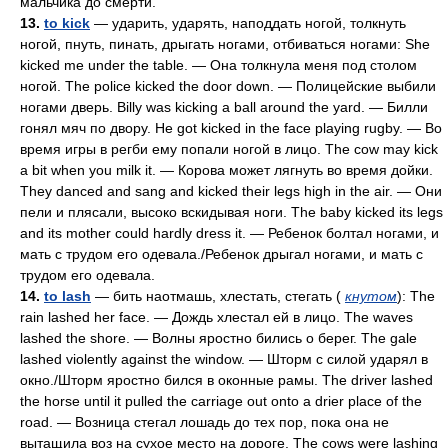
мальчика до смерти.
13.
to kick
— ударить, ударять, наподдать ногой, толкнуть
ногой, пнуть, пинать, дрыгать ногами, отбиваться ногами: She
kicked me under the table. — Она толкнула меня под столом
ногой. The police kicked the door down. — Полицейские выбили
ногами дверь. Billy was kicking a ball around the yard. — Билли
гонял мяч по двору. Не got kicked in the face playing rugby. — Во
время игры в регби ему попали ногой в лицо. The cow may kick
a bit when you milk it. — Корова может лягнуть во время дойки.
They danced and sang and kicked their legs high in the air. — Они
пели и плясали, высоко вскидывая ноги. The baby kicked its legs
and its mother could hardly dress it. — Ребенок болтал ногами, и
мать с трудом его одевала./Ребенок дрыгал ногами, и мать с
трудом его одевала.
14.
to lash
— бить наотмашь, хлестать, стегать (
кнутом
): The
rain lashed her face. — Дождь хлестал ей в лицо. The waves
lashed the shore. — Волны яростно бились о берег. The gale
lashed violently against the window. — Шторм с силой ударял в
окно./Шторм яростно бился в оконные рамы. The driver lashed
the horse until it pulled the carriage out onto a drier place of the
road. — Возница стегал лошадь до тех пор, пока она не
вытащила воз на сухое место на дороге. The cows were lashing