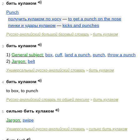
бить кулаком
2
Punch
получить кулаком по носу
—
to get a punch on the nose
пинки и удары кулаком
—
kicks and punches
Русско-английский большой базовый словарь
бить кулаком
>
бить кулаком
3
1)
General subject:
box
,
cuff
,
land a punch
,
punch
,
throw a punch
2)
Jargon:
belt
Универсальный русско-английский словарь
бить кулаком
>
бить кулаком
4
to box, to punch
Русско-английский словарь по общей лексике
бить кулаком
>
сильно бить кулаком
5
Jargon:
swipe
Универсальный русско-английский словарь
сильно бить кулаком
>