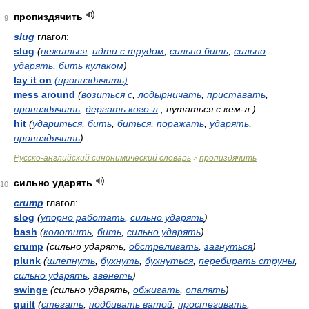
пропиздячить
9
slug
глагол:
slug
(
нежиться
,
идти с трудом
,
сильно бить
,
сильно
ударять
,
бить кулаком
)
lay it on
(пропиздячить)
mess around
(
возиться с
,
лодырничать
,
приставать
,
пропиздячить
,
дергать кого-л
., путаться с кем-л.)
hit
(
удариться
,
бить
,
биться
,
поражать
,
ударять
,
пропиздячить
)
Русско-английский синонимический словарь
пропиздячить
>
сильно ударять
10
crump
глагол:
slog
(
упорно работать
,
сильно ударять
)
bash
(
колотить
,
бить
,
сильно ударять
)
crump
(сильно ударять,
обстреливать
,
загнуться
)
plunk
(
шлепнуть
,
бухнуть
,
бухнуться
,
перебирать струны
,
сильно ударять
,
звенеть
)
swinge
(сильно ударять,
обжигать
,
опалять
)
quilt
(
стегать
,
подбивать ватой
,
простегивать
,