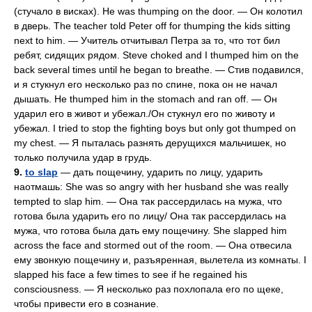
(стучало в висках). Не was thumping on the door. — Он колотил
в дверь. The teacher told Peter off for thumping the kids sitting
next to him. — Учитель отчитывал Петра за то, что тот бил
ребят, сидящих рядом. Steve choked and I thumped him on the
back several times until he began to breathe. — Стив подавился,
и я стукнул его несколько раз по спине, пока он не начал
дышать. Не thumped him in the stomach and ran off. — Он
ударил его в живот и убежал./Он стукнул его по животу и
убежал. I tried to stop the fighting boys but only got thumped on
my chest. — Я пыталась разнять дерущихся мальчишек, но
только получила удар в грудь.
9.
to slap
— дать пощечину, ударить по лицу, ударить
наотмашь: She was so angry with her husband she was really
tempted to slap him. — Она так рассердилась на мужа, что
готова была ударить его по лицу/ Она так рассердилась на
мужа, что готова была дать ему пощечину. She slapped him
across the face and stormed out of the room. — Она отвесила
ему звонкую пощечину и, разъяренная, вылетела из комнаты. I
slapped his face a few times to see if he regained his
consciousness. — Я несколько раз похлопала его по щеке,
чтобы привести его в сознание.