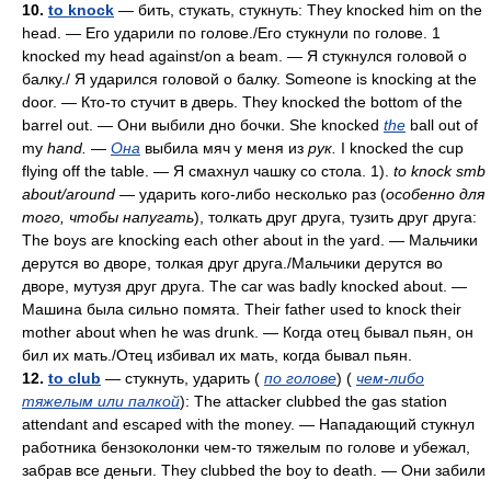
10.
to knock
— бить, стукать, стукнуть: They knocked him on the
head. — Его ударили по голове./Его стукнули по голове. 1
knocked my head against/on a beam. — Я стукнулся головой о
балку./ Я ударился головой о балку. Someone is knocking at the
door. — Кто-то стучит в дверь. They knocked the bottom of the
barrel out. — Они выбили дно бочки. She knocked
the
ball out of
my
hand.
—
Она
выбила мяч у меня из
рук.
I knocked the cup
flying off the table. — Я смахнул чашку со стола. 1).
to knock smb
about/around
— ударить кого-либо несколько раз (
особенно для
того, чтобы напугать
), толкать друг друга, тузить друг друга:
The boys are knocking each other about in the yard. — Мальчики
дерутся во дворе, толкая друг друга./Мальчики дерутся во
дворе, мутузя друг друга. The car was badly knocked about. —
Машина была сильно помята. Their father used to knock their
mother about when he was drunk. — Когда отец бывал пьян, он
бил их мать./Отец избивал их мать, когда бывал пьян.
12.
to club
— стукнуть, ударить (
по голове
) (
чем-либо
тяжелым или палкой
): The attacker clubbed the gas station
attendant and escaped with the money. — Нападающий стукнул
работника бензоколонки чем-то тяжелым по голове и убежал,
забрав все деньги. They clubbed the boy to death. — Они забили