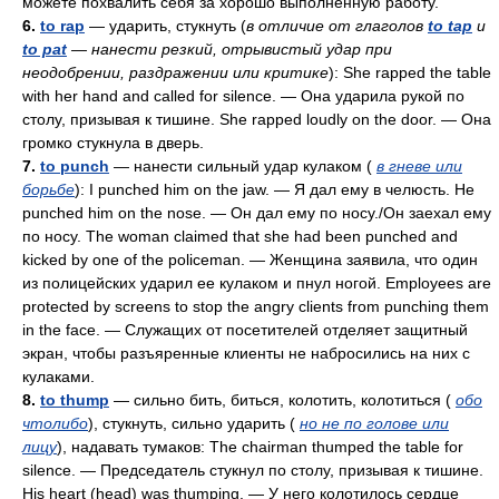
можете похвалить себя за хорошо выполненную работу.
6.
to rap
— ударить, стукнуть (
в отличие от глаголов
to tap
и
to pat
— нанести резкий, отрывистый удар при
неодобрении, раздражении или критике
): She rapped the table
with her hand and called for silence. — Она ударила рукой по
столу, призывая к тишине. She rapped loudly on the door. — Она
громко стукнула в дверь.
7.
to punch
— нанести сильный удар кулаком (
в гневе или
борьбе
): I punched him on the jaw. — Я дал ему в челюсть. Не
punched him on the nose. — Он дал ему по носу./Он заехал ему
по носу. The woman claimed that she had been punched and
kicked by one of the policeman. — Женщина заявила, что один
из полицейских ударил ее кулаком и пнул ногой. Employees are
protected by screens to stop the angry clients from punching them
in the face. — Служащих от посетителей отделяет защитный
экран, чтобы разъяренные клиенты не набросились на них с
кулаками.
8.
to thump
— сильно бить, биться, колотить, колотиться (
обо
чтолибо
), стукнуть, сильно ударить (
но не по голове или
лицу
), надавать тумаков: The chairman thumped the table for
silence. — Председатель стукнул по столу, призывая к тишине.
His heart (head) was thumping. — У него колотилось сердце