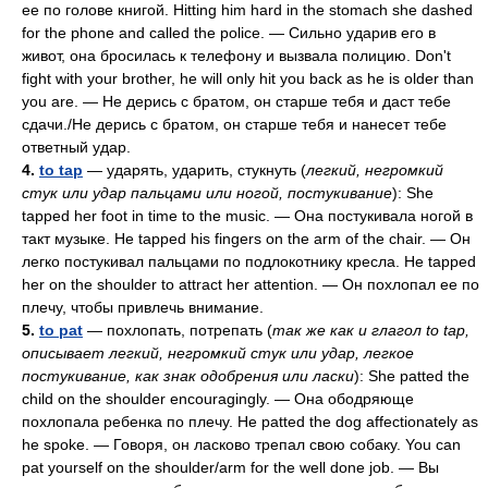
ее по голове книгой. Hitting him hard in the stomach she dashed
for the phone and called the police. — Сильно ударив его в
живот, она бросилась к телефону и вызвала полицию. Don't
fight with your brother, he will only hit you back as he is older than
you are. — He дерись с братом, он старше тебя и даст тебе
сдачи./Не дерись с братом, он старше тебя и нанесет тебе
ответный удар.
4.
to tap
— ударять, ударить, стукнуть (
легкий, негромкий
стук или удар пальцами или ногой, постукивание
): She
tapped her foot in time to the music. — Она постукивала ногой в
такт музыке. Не tapped his fingers on the arm of the chair. — Он
легко постукивал пальцами по подлокотнику кресла. Не tapped
her on the shoulder to attract her attention. — Он похлопал ее по
плечу, чтобы привлечь внимание.
5.
to pat
— похлопать, потрепать (
так же как и глагол to tap,
описывает легкий, негромкий стук или удар, легкое
постукивание, как знак одобрения или ласки
): She patted the
child on the shoulder encouragingly. — Она ободряюще
похлопала ребенка по плечу. Не patted the dog affectionately as
he spoke. — Говоря, он ласково трепал свою собаку. You can
pat yourself on the shoulder/arm for the well done job. — Вы