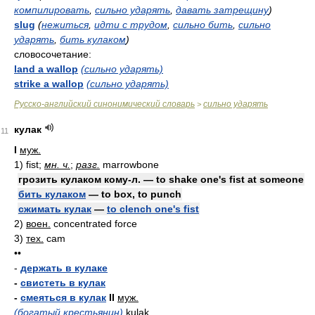
компилировать
,
сильно ударять
,
давать затрещину
)
slug
(
нежиться
,
идти с трудом
,
сильно бить
,
сильно
ударять
,
бить кулаком
)
словосочетание:
land a wallop
(сильно ударять)
strike a wallop
(сильно ударять)
Русско-английский синонимический словарь
сильно ударять
>
кулак
11
I
муж.
1)
fist;
мн. ч.
;
разг.
marrowbone
грозить кулаком кому-л. — to shake one's fist at someone
бить кулаком
— to box, to punch
сжимать кулак
—
to clench one's fist
2)
воен.
concentrated force
3)
тех.
cam
••
-
держать в кулаке
-
свистеть в кулак
-
смеяться в кулак
II
муж.
(богатый крестьянин)
kulak