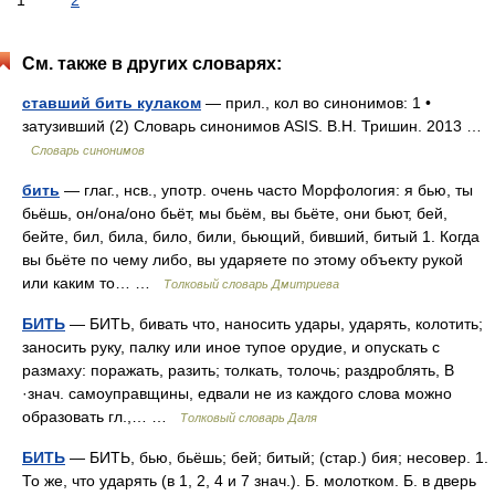
1
2
См. также в других словарях:
ставший бить кулаком
— прил., кол во синонимов: 1 •
затузивший (2) Словарь синонимов ASIS. В.Н. Тришин. 2013 …
Словарь синонимов
бить
— глаг., нсв., употр. очень часто Морфология: я бью, ты
бьёшь, он/она/оно бьёт, мы бьём, вы бьёте, они бьют, бей,
бейте, бил, била, било, били, бьющий, бивший, битый 1. Когда
вы бьёте по чему либо, вы ударяете по этому объекту рукой
или каким то… …
Толковый словарь Дмитриева
БИТЬ
— БИТЬ, бивать что, наносить удары, ударять, колотить;
заносить руку, палку или иное тупое орудие, и опускать с
размаху: поражать, разить; толкать, толочь; раздроблять, В
·знач. самоуправщины, едвали не из каждого слова можно
образовать гл.,… …
Толковый словарь Даля
БИТЬ
— БИТЬ, бью, бьёшь; бей; битый; (стар.) бия; несовер. 1.
То же, что ударять (в 1, 2, 4 и 7 знач.). Б. молотком. Б. в дверь