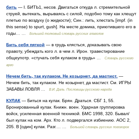
бить
— I. БИТЬ1, несов. Двигаться откуда л. стремительной
струей, вытекать, вырываясь с силой, подобно тому как хлещут
плетью по воздуху (о жидкости); Син.: лить, хлестать [impf. (in
this sense) to spurt, gush]. На месте домика, приютившего его в
годы… …
Большой толковый словарь русских глаголов
Бить себя пяткой
— в грудь клясться, доказывать свою
правоту, убеждать кого л. в чем л. Ирон. травестирование
общеупотр. «стучать себя кулаком в грудь» …
Словарь русского
арго
Нечем бить, так кулаком. Не козырнет, да мастист.
—
Нечем бить, так кулаком. Не козырнет, да мастист. См. ИГРЫ
ЗАБАВЫ ЛОВЛЯ …
В.И. Даль. Пословицы русского народа
КУЛАК
— Биться на кулак. Брян. Драться. СБГ 1, 55.
Бронированный кулак. Книжн. воен. Ударная группировка
войск, усиленная военной техникой. БМС 1998, 320. Бывал/
был кулак на ком. Арх. Кто л. подвергался избиению. АОС 2,
205. В [один] кулак. Разг.… …
Большой словарь русских поговорок