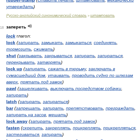
rubber-stamp
(
ставить печать
,
штамповать
,
механически
утверждать
)
Русско-английский синонимический словарь
штамповать
>
запереть
18
lock
глагол:
lock
(
запирать
,
замыкать
,
замыкаться
,
соединять
,
тормозить
,
сжимать
)
shut
(
закрывать
,
закрываться
,
запирать
,
запираться
,
перекрывать
,
затворять
)
lock up
(
запирать
,
сажать в тюрьму
,
заключать в
сумасшедший дом
,
утаивать
,
проводить судно по шлюзам
вверх
,
прятать под замок
)
pawl
(
защелкивать
,
выключать посредством собачки
,
запирать
)
latch
(
запирать
,
запираться
)
bar
(
запрещать
,
запирать
,
препятствовать
,
преграждать
,
запирать на засов
,
мешать
)
lock away
(
запирать
,
прятать под замок
)
fasten
(
скрепить
,
закреплять
,
прикреплять
,
прикрепляться
,
застегиваться
,
запирать
)