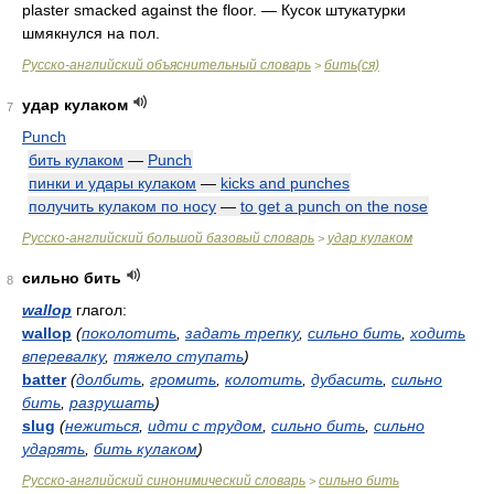
plaster smacked against the floor. — Кусок штукатурки
шмякнулся на пол.
Русско-английский объяснительный словарь
бить(ся)
>
удар кулаком
7
Punch
бить кулаком
—
Punch
пинки и удары кулаком
—
kicks and punches
получить кулаком по носу
—
to get a punch on the nose
Русско-английский большой базовый словарь
удар кулаком
>
сильно бить
8
wallop
глагол:
wallop
(
поколотить
,
задать трепку
,
сильно бить
,
ходить
вперевалку
,
тяжело ступать
)
batter
(
долбить
,
громить
,
колотить
,
дубасить
,
сильно
бить
,
разрушать
)
slug
(
нежиться
,
идти с трудом
,
сильно бить
,
сильно
ударять
,
бить кулаком
)
Русско-английский синонимический словарь
сильно бить
>