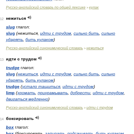
Русско-английский словарь по общей лексике
кулак
>
нежиться
12
slug
глагол:
slug
(нежиться,
идти с трудом
,
сильно бить
,
сильно
ударять
,
бить кулаком
)
Русско-английский синонимический словарь
нежиться
>
идти с трудом
13
trudge
глагол:
slug
(
нежиться
,
идти с трудом
,
сильно бить
,
сильно
ударять
,
бить кулаком
)
trudge
(
устало тащиться
,
идти с трудом
)
limp
(
хромать
,
прихрамывать
,
добрести
,
идти с трудом
,
двигаться медленно
)
Русско-английский синонимический словарь
идти с трудом
>
боксировать
14
box
глагол:
box
(боксировать,
запирать
,
подсачивать
,
бить кулаком
,