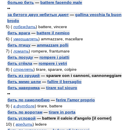
больно бить
—
battere facendo male
••
за битого двух небитых дают
—
gallina vecchia fa buon
brodo
5)
(
побеждать
)
battere, vincere
бить врага
—
battere il nemico
6)
(
умерщвлять
)
ammazzare, macellare
бить птицу
—
ammazzare polli
7)
(
ломать
)
rompere, frantumare
бить посуду
—
rompere i piatti
бить стёкла
—
rompere i vetri
8)
(
стрелять
)
tirare, sparare, colpire
бить из орудий
— sparare con i cannoni, cannoneggiare
бить мимо цели
—
fallire il bersaglio
бить наверняка
—
tirare sul sicuro
••
бить по самолюбию
—
ferire l'amor proprio
9)
(
в футболе
)
tirare, battere
бить по воротам
—
tirare in porta
бить угловой
— battere il calcio d'angolo [il corner]
10)
(
вредить
)
ledere