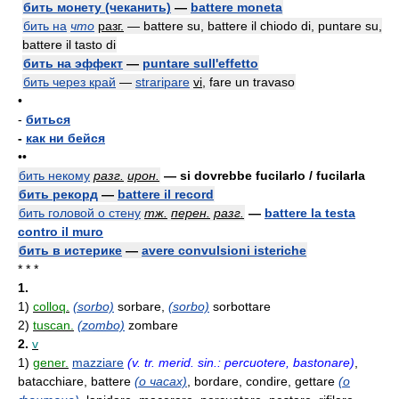
бить монету (чеканить)
—
battere moneta
бить на
что
разг.
— battere su, battere il chiodo di, puntare su,
battere il tasto di
бить на эффект
—
puntare sull'effetto
бить через край
—
straripare
vi
, fare un travaso
•
-
биться
-
как ни бейся
••
бить некому
разг.
ирон.
— si dovrebbe fucilarlo / fucilarla
бить рекорд
—
battere il record
бить головой о стену
тж.
перен.
разг.
—
battere la testa
contro il muro
бить в истерике
—
avere convulsioni isteriche
* * *
1.
1)
colloq.
(sorbo)
sorbare,
(sorbo)
sorbottare
2)
tuscan.
(zombo)
zombare
2.
v
1)
gener.
mazziare
(v. tr. merid. sin.: percuotere, bastonare)
,
batacchiare, battere
(о часах)
, bordare, condire, gettare
(о