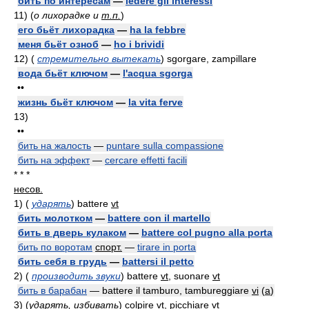
бить по интересам
—
ledere gli interessi
11)
(
о лихорадке и
т.п.
)
его бьёт лихорадка
—
ha la febbre
меня бьёт озноб
—
ho i brividi
12)
(
стремительно вытекать
)
sgorgare, zampillare
вода бьёт ключом
—
l'acqua sgorga
••
жизнь бьёт ключом
—
la vita ferve
13)
••
бить на жалость
—
puntare sulla compassione
бить на эффект
—
cercare effetti facili
* * *
несов.
1)
(
ударять
)
battere
vt
бить молотком
—
battere con il martello
бить в дверь кулаком
—
battere col pugno alla porta
бить по воротам
спорт.
—
tirare in porta
бить себя в грудь
—
battersi il petto
2)
(
производить звуки
)
battere
vt
, suonare
vt
бить в барабан
— battere il tamburo, tambureggiare
vi
(
a
)
3)
(
ударять, избивать
)
colpire
vt
, picchiare
vt