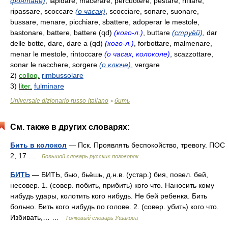
фонтане)
, lapidare, macerare, percuotere, pestare, rifilare,
ripassare, scoccare
(о часах)
, scocciare, sonare, suonare,
bussare, menare, picchiare, sbattere, adoperar le mestole,
bastonare, battere, battere (qd)
(кого-л.)
, buttare
(струёй)
, dar
delle botte, dare, dare a (qd)
(кого-л.)
, forbottare, malmenare,
menar le mestole, rintoccare
(о часах, колоколе)
, scazzottare,
sonar le nacchere, sorgere
(о ключе)
, vergare
2)
colloq.
rimbussolare
3)
liter.
fulminare
Universale dizionario russo-italiano
бить
>
См. также в других словарях:
Бить в колокол
— Пск. Проявлять беспокойство, тревогу. ПОС
2, 17 …
Большой словарь русских поговорок
БИТЬ
— БИТЬ, бью, бьёшь, д.н.в. (устар.) бия, повел. бей,
несовер. 1. (совер. побить, прибить) кого что. Наносить кому
нибудь удары, колотить кого нибудь. Не бей ребенка. Бить
больно. Бить кого нибудь по голове. 2. (совер. убить) кого что.
Избивать,… …
Толковый словарь Ушакова