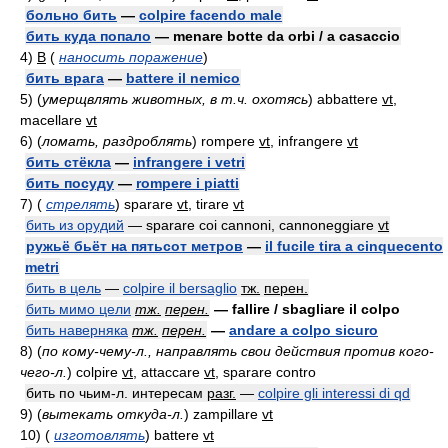
больно бить
—
colpire facendo male
бить куда попало
— menare botte da orbi / a casaccio
4)
В
(
наносить поражение
)
бить врага
—
battere il nemico
5)
(
умерщвлять животных, в т.ч. охотясь
)
abbattere
vt
,
macellare
vt
6)
(
ломать, раздроблять
)
rompere
vt
, infrangere
vt
бить стёкла
—
infrangere i vetri
бить посуду
—
rompere i piatti
7)
(
стрелять
)
sparare
vt
, tirare
vt
бить из орудий
— sparare coi cannoni, cannoneggiare
vt
ружьё бьёт на пятьсот метров
—
il fucile tira a cinquecento
metri
бить в цель
—
colpire il bersaglio
тж.
перен.
бить мимо цели
тж.
перен.
— fallire / sbagliare il colpo
бить наверняка
тж.
перен.
—
andare a colpo sicuro
8)
(
по кому-чему-л., направлять свои действия против кого-
чего-л.
)
colpire
vt
, attaccare
vt
, sparare contro
бить по чьим-л. интересам
разг.
—
colpire gli interessi di qd
9)
(
вытекать откуда-л.
)
zampillare
vt
10)
(
изготовлять
)
battere
vt