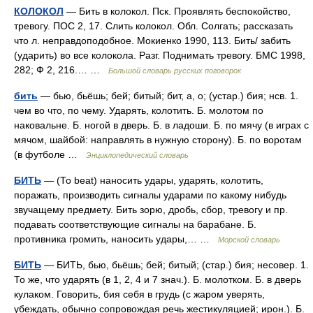
КОЛОКОЛ
— Бить в колокол. Пск. Проявлять беспокойство,
тревогу. ПОС 2, 17. Слить колокол. Обл. Солгать; рассказать
что л. неправдоподобное. Мокиенко 1990, 113. Бить/ забить
(ударить) во все колокола. Разг. Поднимать тревогу. БМС 1998,
282; Ф 2, 216.… …
Большой словарь русских поговорок
бить
— бью, бьёшь; бей; битый; бит, а, о; (устар.) бия; нсв. 1.
чем во что, по чему. Ударять, колотить. Б. молотом по
наковальне. Б. ногой в дверь. Б. в ладоши. Б. по мячу (в играх с
мячом, шайбой: направлять в нужную сторону). Б. по воротам
(в футболе …
Энциклопедический словарь
БИТЬ
— (То beat) наносить удары, ударять, колотить,
поражать, производить сигналы ударами по какому нибудь
звучащему предмету. Бить зорю, дробь, сбор, тревогу и пр.
подавать соответствующие сигналы на барабане. Б.
противника громить, наносить удары,… …
Морской словарь
БИТЬ
— БИТЬ, бью, бьёшь; бей; битый; (стар.) бия; несовер. 1.
То же, что ударять (в 1, 2, 4 и 7 знач.). Б. молотком. Б. в дверь
кулаком. Говорить, бия себя в грудь (с жаром уверять,
убеждать, обычно сопровождая речь жестикуляцией; ирон.). Б.