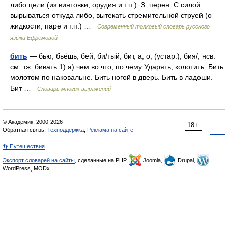
либо цели (из винтовки, орудия и т.п.). 3. перен. С силой
вырываться откуда либо, вытекать стремительной струей (о
жидкости, паре и т.п.) …
Современный толковый словарь русского
языка Ефремовой
бить
— бью, бьёшь; бей; би/тый; бит, а, о; (устар.), бия/; нсв.
см. тж. бивать 1) а) чем во что, по чему Ударять, колотить. Бить
молотом по наковальне. Бить ногой в дверь. Бить в ладоши.
Бит …
Словарь многих выражений
© Академик, 2000-2026
18+
Обратная связь:
Техподдержка
,
Реклама на сайте
👣 Путешествия
Экспорт словарей на сайты
, сделанные на PHP,
Joomla,
Drupal,
WordPress, MODx.