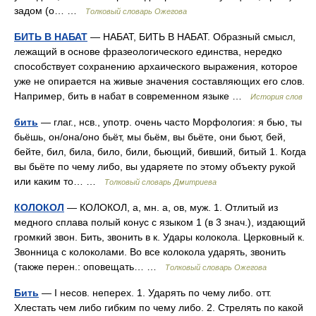
задом (о… …
Толковый словарь Ожегова
БИТЬ В НАБАТ
— НАБАТ, БИТЬ В НАБАТ. Образный смысл,
лежащий в основе фразеологического единства, нередко
способствует сохранению архаического выражения, которое
уже не опирается на живые значения составляющих его слов.
Например, бить в набат в современном языке …
История слов
бить
— глаг., нсв., употр. очень часто Морфология: я бью, ты
бьёшь, он/она/оно бьёт, мы бьём, вы бьёте, они бьют, бей,
бейте, бил, била, било, били, бьющий, бивший, битый 1. Когда
вы бьёте по чему либо, вы ударяете по этому объекту рукой
или каким то… …
Толковый словарь Дмитриева
КОЛОКОЛ
— КОЛОКОЛ, а, мн. а, ов, муж. 1. Отлитый из
медного сплава полый конус с языком 1 (в 3 знач.), издающий
громкий звон. Бить, звонить в к. Удары колокола. Церковный к.
Звонница с колоколами. Во все колокола ударять, звонить
(также перен.: оповещать… …
Толковый словарь Ожегова
Бить
— I несов. неперех. 1. Ударять по чему либо. отт.
Хлестать чем либо гибким по чему либо. 2. Стрелять по какой