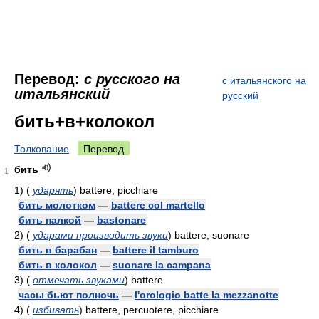
Перевод:
с русского на
с итальянского на
итальянский
русский
бить+в+колокол
Толкование
Перевод
бить
1
1)
(
ударять
)
battere, picchiare
бить молотком
—
battere col martello
бить палкой
—
bastonare
2)
(
ударами производить звуки
)
battere, suonare
бить в барабан
—
battere il tamburo
бить в колокол
—
suonare la campana
3)
(
отмечать звуками
)
battere
часы бьют полночь
—
l'orologio batte la mezzanotte
4)
(
избивать
)
battere, percuotere, picchiare