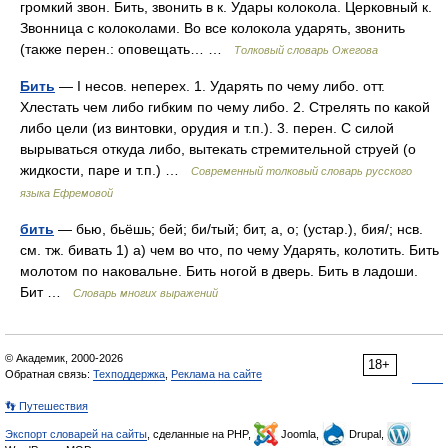
громкий звон. Бить, звонить в к. Удары колокола. Церковный к.
Звонница с колоколами. Во все колокола ударять, звонить
(также перен.: оповещать… …
Толковый словарь Ожегова
Бить
— I несов. неперех. 1. Ударять по чему либо. отт.
Хлестать чем либо гибким по чему либо. 2. Стрелять по какой
либо цели (из винтовки, орудия и т.п.). 3. перен. С силой
вырываться откуда либо, вытекать стремительной струей (о
жидкости, паре и т.п.) …
Современный толковый словарь русского
языка Ефремовой
бить
— бью, бьёшь; бей; би/тый; бит, а, о; (устар.), бия/; нсв.
см. тж. бивать 1) а) чем во что, по чему Ударять, колотить. Бить
молотом по наковальне. Бить ногой в дверь. Бить в ладоши.
Бит …
Словарь многих выражений
© Академик, 2000-2026
18+
Обратная связь:
Техподдержка
,
Реклама на сайте
👣 Путешествия
Экспорт словарей на сайты
, сделанные на PHP,
Joomla,
Drupal,