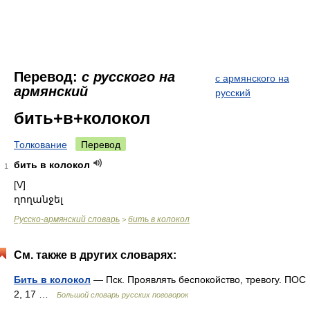
Перевод:
с русского на
с армянского на
армянский
русский
бить+в+колокол
Толкование
Перевод
бить в колокол
1
[V]
ղողանջել
Русско-армянский словарь
бить в колокол
>
См. также в других словарях:
Бить в колокол
— Пск. Проявлять беспокойство, тревогу. ПОС
2, 17 …
Большой словарь русских поговорок