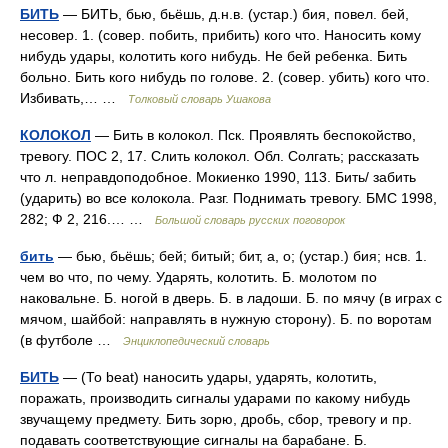
БИТЬ
— БИТЬ, бью, бьёшь, д.н.в. (устар.) бия, повел. бей,
несовер. 1. (совер. побить, прибить) кого что. Наносить кому
нибудь удары, колотить кого нибудь. Не бей ребенка. Бить
больно. Бить кого нибудь по голове. 2. (совер. убить) кого что.
Избивать,… …
Толковый словарь Ушакова
КОЛОКОЛ
— Бить в колокол. Пск. Проявлять беспокойство,
тревогу. ПОС 2, 17. Слить колокол. Обл. Солгать; рассказать
что л. неправдоподобное. Мокиенко 1990, 113. Бить/ забить
(ударить) во все колокола. Разг. Поднимать тревогу. БМС 1998,
282; Ф 2, 216.… …
Большой словарь русских поговорок
бить
— бью, бьёшь; бей; битый; бит, а, о; (устар.) бия; нсв. 1.
чем во что, по чему. Ударять, колотить. Б. молотом по
наковальне. Б. ногой в дверь. Б. в ладоши. Б. по мячу (в играх с
мячом, шайбой: направлять в нужную сторону). Б. по воротам
(в футболе …
Энциклопедический словарь
БИТЬ
— (То beat) наносить удары, ударять, колотить,
поражать, производить сигналы ударами по какому нибудь
звучащему предмету. Бить зорю, дробь, сбор, тревогу и пр.
подавать соответствующие сигналы на барабане. Б.