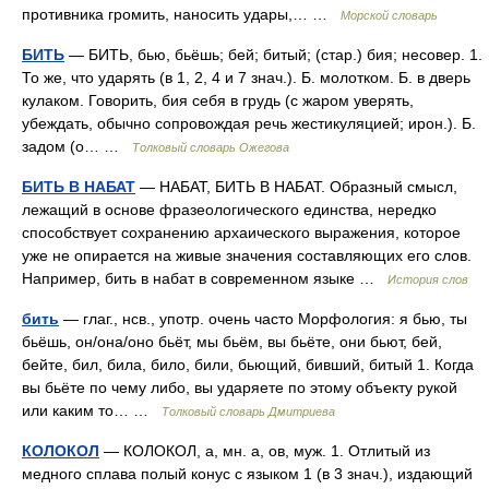
противника громить, наносить удары,… …
Морской словарь
БИТЬ
— БИТЬ, бью, бьёшь; бей; битый; (стар.) бия; несовер. 1.
То же, что ударять (в 1, 2, 4 и 7 знач.). Б. молотком. Б. в дверь
кулаком. Говорить, бия себя в грудь (с жаром уверять,
убеждать, обычно сопровождая речь жестикуляцией; ирон.). Б.
задом (о… …
Толковый словарь Ожегова
БИТЬ В НАБАТ
— НАБАТ, БИТЬ В НАБАТ. Образный смысл,
лежащий в основе фразеологического единства, нередко
способствует сохранению архаического выражения, которое
уже не опирается на живые значения составляющих его слов.
Например, бить в набат в современном языке …
История слов
бить
— глаг., нсв., употр. очень часто Морфология: я бью, ты
бьёшь, он/она/оно бьёт, мы бьём, вы бьёте, они бьют, бей,
бейте, бил, била, било, били, бьющий, бивший, битый 1. Когда
вы бьёте по чему либо, вы ударяете по этому объекту рукой
или каким то… …
Толковый словарь Дмитриева
КОЛОКОЛ
— КОЛОКОЛ, а, мн. а, ов, муж. 1. Отлитый из
медного сплава полый конус с языком 1 (в 3 знач.), издающий