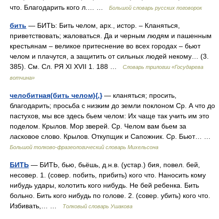
что. Благодарить кого л.… …
Большой словарь русских поговорок
бить
— БИТЬ: Бить челом, арх., истор. – Кланяться,
приветствовать; жаловаться. Да и черным людям и пашенным
крестьянам – великое притеснение во всех городах – бьют
челом и плачутся, а защитить от сильных людей некому… (3.
385). См. Сл. РЯ XI XVII 1. 188 …
Словарь трилогии «Государева
вотчина»
челобитная(бить челом){,}
— кланяться; просить,
благодарить; просьба с низким до земли поклоном Ср. А что до
пастухов, мы все здесь бьем челом: Их чаще так учить им это
поделом. Крылов. Мор зверей. Ср. Челом вам бьем за
ласковое слово. Крылов. Откупщик и Сапожник. Ср. Бьют… …
Большой толково-фразеологический словарь Михельсона
БИТЬ
— БИТЬ, бью, бьёшь, д.н.в. (устар.) бия, повел. бей,
несовер. 1. (совер. побить, прибить) кого что. Наносить кому
нибудь удары, колотить кого нибудь. Не бей ребенка. Бить
больно. Бить кого нибудь по голове. 2. (совер. убить) кого что.
Избивать,… …
Толковый словарь Ушакова