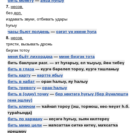
бить монету
—
аҡса һуғыу
7.
несов.
без
доп.
издавать звуки, отбивать удары
һуғыу
часы бьют полдень
—
сәғәт ун икене һуға
8.
несов.
трясти, вызывать дрожь
биҙгәк тотоу
меня бьёт лихорадка
—
мине биҙгәк тота
бить баклуши разг. — эт һуғарыу, ел ҡыуыу, йөн тибеү
бить в глаза
— күҙгә бәрелеп тороу, күҙгә ташланыу
бить карту
—
кәртте ябыу
бить в набат
— оран һалыу, яу һалыу
бить тревогу
—
оран һалыу
бить в (одну) точку
—
бер нөктәгә һуғыу (бер йүнәлештә
генә эшләү)
бить ключом
— ҡайнап тороу (эш, тормош, көс-ҡеүәт һ.б.
тураһында)
бить по карману
— кеҫәгә һуғыу, зыян килтереү
бить мимо цели
— маҡсаттан ситкә китеү, маҡсатҡа
ирешмәү