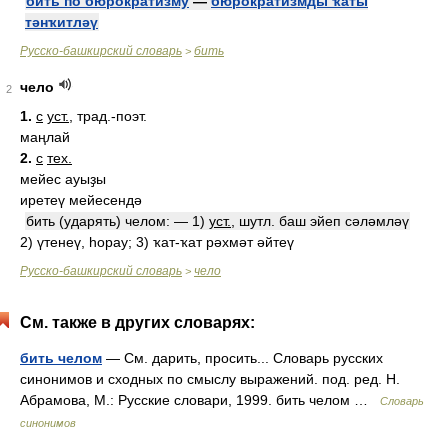
бить по бюрократизму
—
бюрократизмды ҡаты
тәнҡитләү
Русско-башкирский словарь
бить
>
чело
2
1.
с
уст.
, трад.-поэт.
маңлай
2.
с
тех.
мейес ауыҙы
иретеү мейесендә
бить (ударять) челом: — 1)
уст.
, шутл. баш эйеп сәләмләү
2) үтенеү, һорау; 3) ҡат-ҡат рәхмәт әйтеү
Русско-башкирский словарь
чело
>
См. также в других словарях:
бить челом
— См. дарить, просить... Словарь русских
синонимов и сходных по смыслу выражений. под. ред. Н.
Абрамова, М.: Русские словари, 1999. бить челом …
Словарь
синонимов