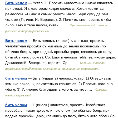
Бить челом
— Устар. 1. Просить милостыню (низко кланяясь
при этом). Я к мастерам ходил сначала. Хотел кормиться
ремеслом. «С нас и самих работы мало! Бери суму да бей
челом» (Тютчев. Из Беранже). 2. Почтительно просить о чём
либо. Бью и тебе челом, князь… …
Фразеологический словарь
русского литературного языка
Бить челом
— Бить челомъ (иноск.) кланяться, просить.
Челобитная просьба съ низкимъ до земли поклономъ (по
обычаю бояръ, при подачѣ просьбы царю, кланяясь до полу,
бить объ него лбомъ). Ср. Бьютъ челомъ тебѣ, великому царю.
Данилевскій. Вечеръ въ теремѣ. Ср.… …
Большой толково-
фразеологический словарь Михельсона (оригинальная орфография)
бить челом
— Бить (ударять) чело/м., устар. 1) Отвешивать
земные поклоны, почтительно кланяться. 2) Просить кого л. о
чём л. 3) Усиленно благодарить кого л. за что л …
Словарь
многих выражений
бить челом
— I. (иноск.) кланяться, просить Челобитная
просьба с низким до земли поклоном (по обычаю бояр, при
подаче просьбы царю, кланяясь до полу, бить о него лбом) Ср.