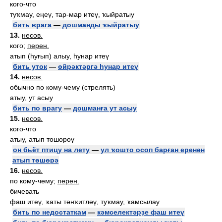
кого-что
туҡмау, еңеү, тар-мар итеү, ҡыйратыу
бить врага
—
дошманды ҡыйратыу
13.
несов.
кого;
перен.
атып (һуғып) алыу, һунар итеү
бить уток
—
өйрәктәргә һунар итеү
14.
несов.
обычно по кому-чему (стрелять)
атыу, ут асыу
бить по врагу
—
дошманға ут асыу
15.
несов.
кого-что
атыу, атып төшөрөү
он бьёт птицу на лету
—
ул ҡошто осоп барған еренән
атып төшөрә
16.
несов.
по кому-чему;
перен.
бичевать
фаш итеү, ҡаты тәнҡитләү, туҡмау, ҡамсылау
бить по недостаткам
—
кәмселектәрҙе фаш итеү