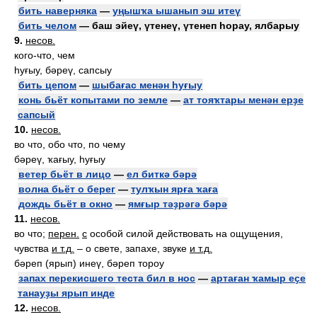
бить наверняка
—
уңышҡа ышанып эш итеү
бить челом
— баш эйеү, үтенеү, үтенеп һорау, ялбарыу
9.
несов.
кого-что, чем
һуғыу, бәреү, сапсыу
бить цепом
—
шыбағас менән һуғыу
конь бьёт копытами по земле
—
ат тояҡтары менән ерҙе
сапсый
10.
несов.
во что, обо что, по чему
бәреү, ҡағыу, һуғыу
ветер бьёт в лицо
—
ел биткә бәрә
волна бьёт о берег
—
тулҡын ярға ҡаға
дождь бьёт в окно
—
ямғыр тәҙрәгә бәрә
11.
несов.
во что;
перен.
с
особой силой действовать на ощущения,
чувства
и т.д.
– о свете, запахе, звуке
и т.д.
бәреп (ярып) инеү, бәреп тороу
запах перекисшего теста бил в нос
—
артаған ҡамыр еҫе
танауҙы ярып инде
12.
несов.