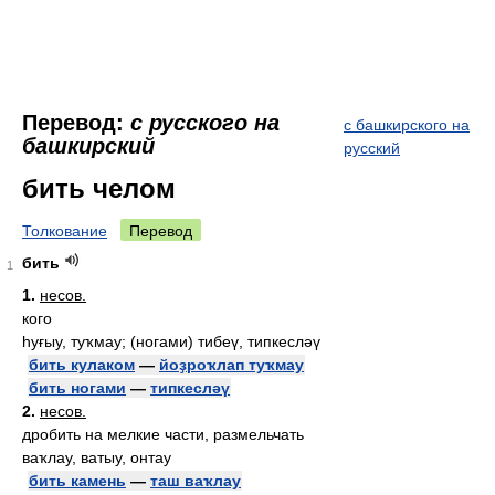
Перевод:
с русского на
с башкирского на
башкирский
русский
бить челом
Толкование
Перевод
бить
1
1.
несов.
кого
һуғыу, туҡмау; (ногами) тибеү, типкесләү
бить кулаком
—
йоҙроҡлап туҡмау
бить ногами
—
типкесләү
2.
несов.
дробить на мелкие части, размельчать
ваҡлау, ватыу, онтау
бить камень
—
таш ваҡлау