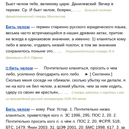
Бьют челом тебе, великому царю. Данилевский. Вечер в
тереме. Ср. И бьет челом, боярин,… …
Большой толково-
фразеологический словарь Михельсона
Бить челом
— термин старинно русского юридического языка,
весьма часто встречающийся в наших древних актах, притом
не всегда в одинаковом значении, а именно: 1) кланяться кому
либо в землю, отдавать низкий поклон; в том же значении
сохранилось поныне это… …
Энциклопедический словарь Ф.А.
Брокгауза и И.А. Ефрона
◘ бить челом
— Почтительно кланяться, просить о чем
либо, усиленно благодарить кого либо. ► [ Скотинин:]
Сколько меня соседи ни обижали, сколько убытку ни делали, я
ни на кого не бил челом, а всякий убыток, чем за ним ходить,
сдеру со своих же крестьян,… …
Словарь забытых и трудных слов
из произведений русской литературы ХVIII-ХIХ веков
Бить челом
— кому. Разг. Устар. 1. Почтительно низко
кланяться, приветствуя кого л. ЗС 1996, 295; ПОС 2, 20. 2.
Почтительно просить кого л. о чём л. ПОС 2, 20; ФСРЯ, 518;
БТС, 1479; Янин 2003, 31; ШЗФ 2001, 20; БМС 1998, 617. 3. за