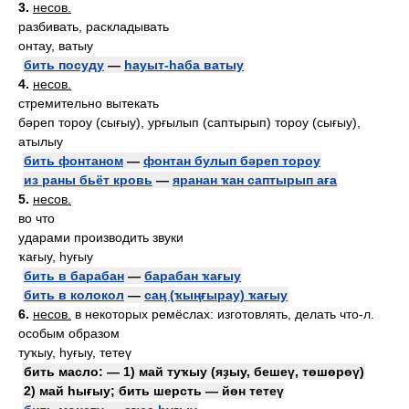
3.
несов.
разбивать, раскладывать
онтау, ватыу
бить посуду
—
һауыт-һаба ватыу
4.
несов.
стремительно вытекать
бәреп тороу (сығыу), урғылып (саптырып) тороу (сығыу),
атылыу
бить фонтаном
—
фонтан булып бәреп тороу
из раны бьёт кровь
—
яранан ҡан саптырып аға
5.
несов.
во что
ударами производить звуки
ҡағыу, һуғыу
бить в барабан
—
барабан ҡағыу
бить в колокол
—
саң (ҡыңғырау) ҡағыу
6.
несов.
в некоторых ремёслах: изготовлять, делать что-л.
особым образом
туҡыу, һуғыу, тетеү
бить масло: — 1) май туҡыу (яҙыу, бешеү, төшөрөү)
2) май һығыу; бить шерсть — йөн тетеү