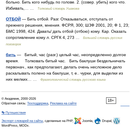
больно. Бить кого нибудь по голове. 2. (совер. убить) кого что.
Избивать,… …
Толковый словарь Ушакова
ОТБОЙ
— Бить отбой. Разг. Отказываться, отступать от
прежнего решения, мнения. ФСРЯ, 300; ШЗФ 2001, 20; Ф 1, 23;
БМС 1998, 424. Давать/ дать отбой (отбою) кому. Кар. Оказать
сопротивление кому л. СРГК 4, 273 …
Большой словарь русских
поговорок
бить
— Битый, час (разг.) целый час, неопределенно долгое
время. Толковать битый час. Бить баклуши бездельничать
первонач., как предполагают, делать очень несложное дело
раскалывать полено на баклуши, т, е.. чурки, для выделки из
них мелких… …
Фразеологический словарь русского языка
© Академик, 2000-2026
18+
Обратная связь:
Техподдержка
,
Реклама на сайте
👣 Путешествия
Экспорт словарей на сайты
, сделанные на PHP,
Joomla,
Drupal,
WordPress, MODx.