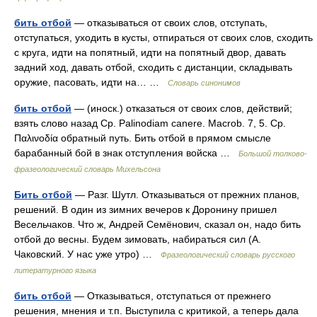
бить отбой
— отказываться от своих слов, отступать,
отступаться, уходить в кусты, отпираться от своих слов, сходить
с круга, идти на попятный, идти на попятный двор, давать
задний ход, давать отбой, сходить с дистанции, складывать
оружие, пасовать, идти на… …
Словарь синонимов
бить отбой
— (иноск.) отказаться от своих слов, действий;
взять слово назад Ср. Palinodiam canere. Macrob. 7, 5. Ср.
Παλινοδία обратный путь. Бить отбой в прямом смысле
барабанный бой в знак отступления войска …
Большой толково-
фразеологический словарь Михельсона
Бить отбой
— Разг. Шутл. Отказываться от прежних планов,
решений. В один из зимних вечеров к Доронину пришел
Весельчаков. Что ж, Андрей Семёнович, сказал он, надо бить
отбой до весны. Будем зимовать, набираться сил (А.
Чаковский. У нас уже утро) …
Фразеологический словарь русского
литературного языка
бить отбой
— Отказываться, отступаться от прежнего
решения, мнения и т.п. Выступила с критикой, а теперь дала