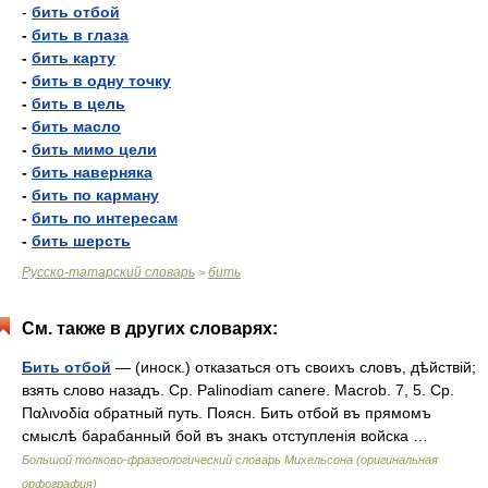
-
бить отбой
-
бить в глаза
-
бить карту
-
бить в одну точку
-
бить в цель
-
бить масло
-
бить мимо цели
-
бить наверняка
-
бить по карману
-
бить по интересам
-
бить шерсть
Русско-татарский словарь
бить
>
См. также в других словарях:
Бить отбой
— (иноск.) отказаться отъ своихъ словъ, дѣйствій;
взять слово назадъ. Ср. Palinodiam canere. Macrob. 7, 5. Ср.
Παλινοδία обратный путь. Поясн. Бить отбой въ прямомъ
смыслѣ барабанный бой въ знакъ отступленія войска …
Большой толково-фразеологический словарь Михельсона (оригинальная
орфография)