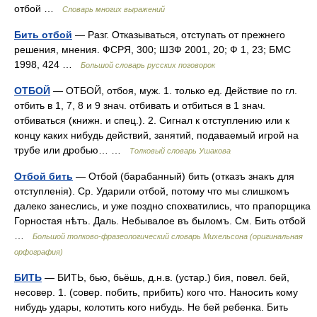
отбой …
Словарь многих выражений
Бить отбой
— Разг. Отказываться, отступать от прежнего
решения, мнения. ФСРЯ, 300; ШЗФ 2001, 20; Ф 1, 23; БМС
1998, 424 …
Большой словарь русских поговорок
ОТБОЙ
— ОТБОЙ, отбоя, муж. 1. только ед. Действие по гл.
отбить в 1, 7, 8 и 9 знач. отбивать и отбиться в 1 знач.
отбиваться (книжн. и спец.). 2. Сигнал к отступлению или к
концу каких нибудь действий, занятий, подаваемый игрой на
трубе или дробью… …
Толковый словарь Ушакова
Отбой бить
— Отбой (барабанный) бить (отказъ знакъ для
отступленія). Ср. Ударили отбой, потому что мы слишкомъ
далеко занеслись, и уже поздно спохватились, что прапорщика
Горностая нѣтъ. Даль. Небывалое въ быломъ. См. Бить отбой
…
Большой толково-фразеологический словарь Михельсона (оригинальная
орфография)
БИТЬ
— БИТЬ, бью, бьёшь, д.н.в. (устар.) бия, повел. бей,
несовер. 1. (совер. побить, прибить) кого что. Наносить кому
нибудь удары, колотить кого нибудь. Не бей ребенка. Бить