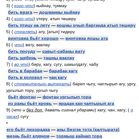
3)
(
кого-что
)
кыйнау, тукмау
бить врага
—
дошманны кыйнау
4)
(
кого-что
)
үтерү, атып төшерү
бить птицу на лету
—
кошны очып барганда атып төшерү
5)
(
стрелять
)
ату, [атып] тидерү
винтовка бьёт хорошо
—
винтовка яхшы ата
6)
(
что
)
вату, ваклау
бить посуду
—
савыт-сабаны вату
бить щебень
—
ташны ваклау
7)
(
во что
)
бәрү, кагу, сугу; шакылдату; чабу
бить в барабан
—
барабан кагу
бить в колокол
—
чаң кагу
8)
(
стремительно вытекать
)
бәреп чыгу, чаптырып агу, ургу,
ургылып тору, ургып чыгу
бьёт фонтан
—
фонтан ургылып тора
из раны бьёт кровь
—
ярадан кан чаптырып ага
9)
(
что и
без доп.
давать сигнал ударами
)
кагу, чан, кагу;
(
о
часах
)
сугу
•
его бьёт лихорадка
—
аны бизгәк тота (калтырата)
жизнь бьёт ключом
—
тормыш кайнап тора