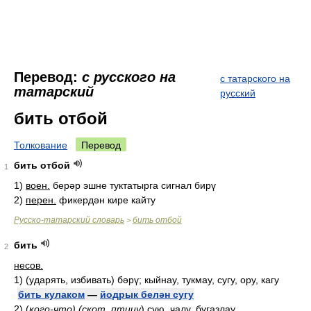
Перевод:
с русского на
с татарского на
татарский
русский
бить отбой
Толкование
Перевод
бить отбой
1
1)
воен.
берәр эшне туктатырга сигнал бирү
2)
перен.
фикердән кире кайту
Русско-татарский словарь
бить отбой
>
бить
2
несов.
1)
(ударять, избивать) бәрү; кыйнау, тукмау, сугу, ору, кагу
бить кулаком
—
йодрык белән сугу
2)
(
кого-что) (скот, птицу
)
сую, чалу, бугазлау