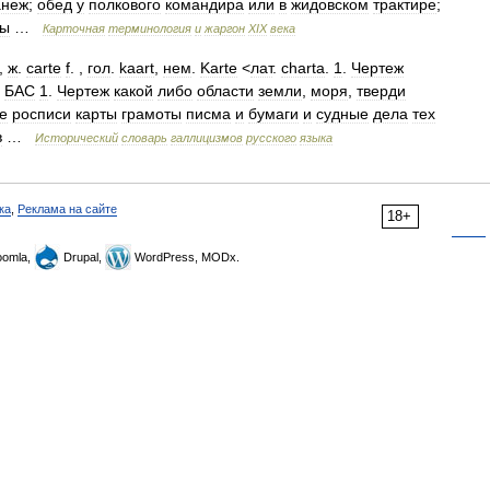
анеж
;
обед
у
полкового
командира
или
в
жидовском
трактире
;
ты
…
Карточная
терминология
и
жаргон
XIX
века
,
ж
.
carte
f
. ,
гол
.
kaart
,
нем
.
Karte
<
лат
.
charta
.
1
.
Чертеж
.
БАС
1
.
Чертеж
какой
либо
области
земли
,
моря
,
тверди
е
росписи
карты
грамоты
писма
и
бумаги
и
судные
дела
тех
в
…
Исторический
словарь
галлицизмов
русского
языка
ка
,
Реклама на сайте
18+
omla,
Drupal,
WordPress, MODx.