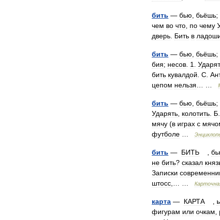
бить
—
бью
,
бьёшь
;
чем
во
что
,
по
чему
дверь
.
Бить
в
ладош
бить
—
бью
,
бьёшь
;
бия
;
несов
.
1
.
Ударя
бить
кувалдой
.
С
.
Ан
цепом
нельзя
… …
бить
—
бью
,
бьёшь
;
Ударять
,
колотить
.
Б
мячу
(
в
играх
с
мячо
футболе
…
Энциклоп
бить
—
БИТЬ
,
бь
не
бить
?
сказал
княз
Записки
современни
штосс
,… …
Карточна
карта
—
КАРТА
,
фигурам
или
очкам
,