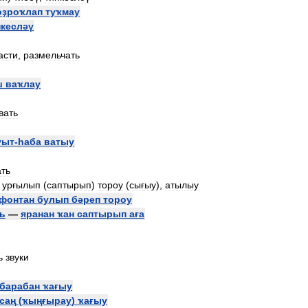
оҙроҡлап
туҡмау
пкесләү
асти
,
размельчать
ш
ваҡлау
вать
уыт
-
һаба
ватыу
ать
,
урғылып
(
саптырып
)
тороу
(
сығыу
),
атылыу
фонтан
булып
бәреп
тороу
ь
—
яранан
ҡан
саптырып
аға
ь
звуки
барабан
ҡағыу
саң
(
ҡыңғырау
)
ҡағыу