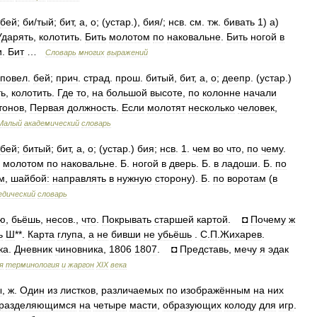
бей
;
би
/
тый
;
бит
,
а
,
о
; (
устар
.),
бия
/;
нсв
.
см
.
тж
.
бивать
1
)
а
)
Ударять
,
колотить
.
Бить
молотом
по
наковальне
.
Бить
ногой
в
и
.
Бит
…
Словарь
многих
выражений
повел
.
бей
;
прич
.
страд
.
прош
.
битый
,
бит
,
а
,
о
;
деепр
. (
устар
.)
ть
,
колотить
.
Где
то
,
на
большой
высоте
,
по
колонне
начали
тонов
,
Первая
должность
.
Если
молотят
несколько
человек
,
Малый
академический
словарь
бей
;
битый
;
бит
,
а
,
о
; (
устар
.)
бия
;
нсв
.
1
.
чем
во
что
,
по
чему
.
.
молотом
по
наковальне
.
Б
.
ногой
в
дверь
.
Б
.
в
ладоши
.
Б
.
по
м
,
шайбой:
направлять
в
нужную
сторону
).
Б
.
по
воротам
(
в
едический
словарь
ю
,
бьёшь
,
несов
.,
что
.
Покрывать
старшей
картой
.
◘
Почему
ж
ь
Ш
**.
Карта
глупа
,
а
не
бивши
не
убьёшь
.
С
.
П
.
Жихарев
.
ка
.
Дневник
чиновника
,
1806
1807
.
◘
Представь
,
мечу
я
эдак
я
терминология
и
жаргон
XIX
века
ы
,
ж
.
Один
из
листков
,
различаемых
по
изображённым
на
них
разделяющимся
на
четыре
масти
,
образующих
колоду
для
игр
.