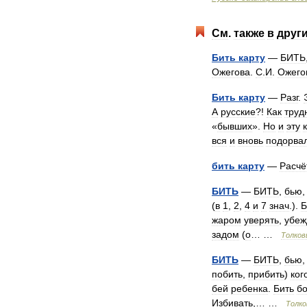
См
.
также
в
друг
Бить
карту
—
БИТЬ
Ожегова
.
С
.
И
.
Ожего
Бить
карту
—
Разг
.
А
русские
?!
Как
труд
«
бывших
».
Но
и
эту
вся
и
вновь
подорва
бить
карту
—
Расчё
БИТЬ
—
БИТЬ
,
бью
(
в
1
,
2
,
4
и
7
знач
.).
Б
жаром
уверять
,
убеж
задом
(
о
… …
Толков
БИТЬ
—
БИТЬ
,
бью
побить
,
прибить
)
ког
бей
ребенка
.
Бить
б
Избивать
,… …
Толк