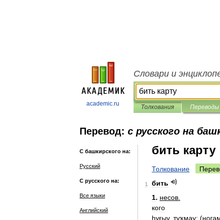
Словари и энциклоп
academic.ru
Толкования
Переводы
Перевод:
с русского на баш
бить карту
С башкирского на:
Русский
Толкование
Перев
С русского на:
бить
1
Все языки
1
.
несов
.
кого
Английский
һуғыу
,
туҡмау
; (
нога