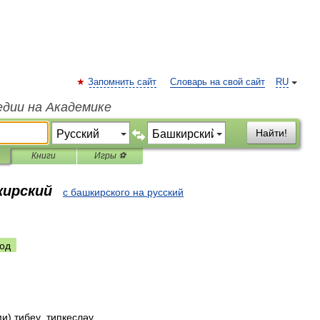
Запомнить сайт
Словарь на свой сайт
RU
едии на Академике
Найти!
Книги
Игры ⚽
кирский
с башкирского на русский
од
ми
)
тибеү
,
типкесләү