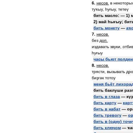
6
.
несов
.
в
некоторы
туҡыу
,
һуғыу
,
тетеү
бить
масло:
—
1
)
2
)
май
һығыу
;
бит
бить
монету
—
аҡ
7
.
несов
.
без
доп
.
издавать
звуки
,
отби
һуғыу
часы
бьют
полден
8
.
несов
.
трясти
,
вызывать
др
биҙгәк
тотоу
меня
бьёт
лихора
бить
баклуши
разг
бить
в
глаза
—
күҙ
бить
карту
—
кәрт
бить
в
набат
—
ор
бить
тревогу
—
ор
бить
в
(
одну
)
точк
бить
ключом
—
ҡа