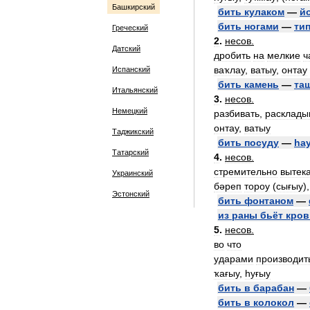
Башкирский
бить
кулаком
—
й
бить
ногами
—
ти
Греческий
2
.
несов
.
Датский
дробить
на
мелкие
ч
ваҡлау
,
ватыу
,
онтау
Испанский
бить
камень
—
та
Итальянский
3
.
несов
.
Немецкий
разбивать
,
расклады
онтау
,
ватыу
Таджикский
бить
посуду
—
һа
Татарский
4
.
несов
.
стремительно
вытек
Украинский
бәреп
тороу
(
сығыу
)
Эстонский
бить
фонтаном
—
из
раны
бьёт
кров
5
.
несов
.
во
что
ударами
производит
ҡағыу
,
һуғыу
бить
в
барабан
—
бить
в
колокол
—