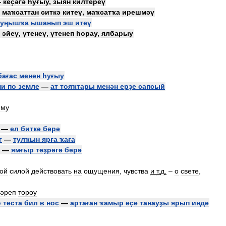
—
кеҫәгә
һуғыу
,
зыян
килтереү
—
маҡсаттан
ситкә
китеү
,
маҡсатҡа
ирешмәү
уңышҡа
ышанып
эш
итеү
эйеү
,
үтенеү
,
үтенеп
һорау
,
ялбарыу
ағас
менән
һуғыу
ми
по
земле
—
ат
тояҡтары
менән
ерҙе
сапсый
ему
—
ел
биткә
бәрә
г
—
тулҡын
ярға
ҡаға
—
ямғыр
тәҙрәгә
бәрә
ой
силой
действовать
на
ощущения
,
чувства
и
т
.
д
.
–
о
свете
,
әреп
тороу
о
теста
бил
в
нос
—
артаған
ҡамыр
еҫе
танауҙы
ярып
инде