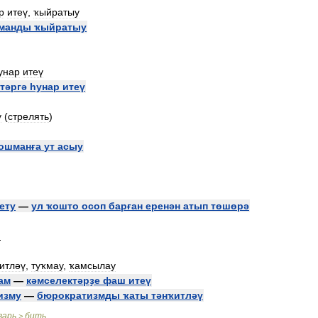
р
итеү
,
ҡыйратыу
манды
ҡыйратыу
унар
итеү
тәргә
һунар
итеү
у
(
стрелять
)
ошманға
ут
асыу
ету
—
ул
ҡошто
осоп
барған
еренән
атып
төшөрә
.
итләү
,
туҡмау
,
ҡамсылау
ам
—
кәмселектәрҙе
фаш
итеү
изму
—
бюрократизмды
ҡаты
тәнҡитләү
варь
бить
>