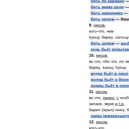
бить
по
карману
бить
мимо
цели
бить
наверняка
—
бить
челом
—
баш
9
.
несов
.
кого
-
что
,
чем
һуғыу
,
бәреү
,
сапсыу
бить
цепом
—
шыб
конь
бьёт
копыта
10
.
несов
.
во
что
,
обо
что
,
по
ч
бәреү
,
ҡағыу
,
һуғыу
ветер
бьёт
в
лицо
волна
бьёт
о
бере
дождь
бьёт
в
окно
11
.
несов
.
во
что
;
перен
.
с
особ
запахе
,
звуке
и
т
.
д
.
бәреп
(
ярып
)
инеү
,
б
запах
перекисшег
12
.
несов
.
кого
-
что