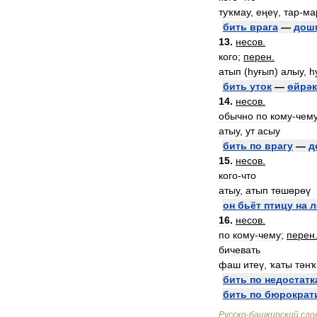
туҡмау
,
еңеү
,
тар
-
ма
бить
врага
—
дош
13
.
несов
.
кого
;
перен
.
атып
(
һуғып
)
алыу
,
һ
бить
уток
—
өйрәк
14
.
несов
.
обычно
по
кому
-
чем
атыу
,
ут
асыу
бить
по
врагу
—
д
15
.
несов
.
кого
-
что
атыу
,
атып
төшөрөү
он
бьёт
птицу
на
л
16
.
несов
.
по
кому
-
чему
;
перен
бичевать
фаш
итеү
,
ҡаты
тәнҡ
бить
по
недостатк
бить
по
бюрократ
Русско
-
башкирский
сло