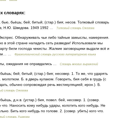
их
словарях:
,
бью
,
бьёшь
;
бей
;
битый
; (
стар
.)
бия
;
несов
.
Толковый
словарь
в
,
Н
.
Ю
.
Шведова
.
1949
1992
…
Толковый
словарь
Ожегова
Экспрес
.
Обнаруживать
чьи
либо
тайные
замыслы
,
намерения
.
но
в
этой
стране
наладить
сеть
разведки
!
Использовали
мы
карту
били
господа
чекисты
.
Жалкие
заговорщики
выдали
всё
и
ли
… …
Фразеологический
словарь
русского
литературного
языка
ты
,
ожидания
не
оправдались
…
Словарь
многих
выражений
,
бьёшь
;
бей
;
битый
; (
стар
.)
бия
;
несовер
.
1
.
То
же
,
что
ударять
.
молотком
.
Б
.
в
дверь
кулаком
.
Говорить
,
бия
себя
в
грудь
(
с
дать
,
обычно
сопровождая
речь
жестикуляцией
;
ирон
.).
Б
.
ый
словарь
Ожегова
,
бьёшь
,
д
.
н
.
в
. (
устар
.)
бия
,
повел
.
бей
,
несовер
.
1
. (
совер
.
о
что
.
Наносить
кому
нибудь
удары
,
колотить
кого
нибудь
.
Не
ольно
.
Бить
кого
нибудь
по
голове
.
2
. (
совер
.
убить
)
кого
что
.
овый
словарь
Ушакова