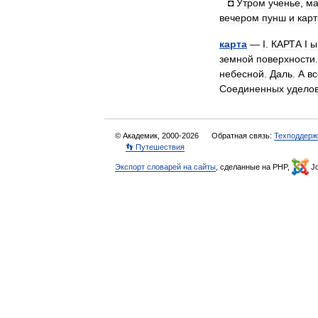
◘
Утром
ученье
,
м
вечером
пунш
и
кар
карта
—
I
.
КАРТА
I
ы
земной
поверхности
небесной
.
Даль
.
А
вс
Соединенных
удело
© Академик, 2000-2026
Обратная связь:
Техподдерж
👣 Путешествия
Экспорт словарей на сайты
, сделанные на PHP,
Jo