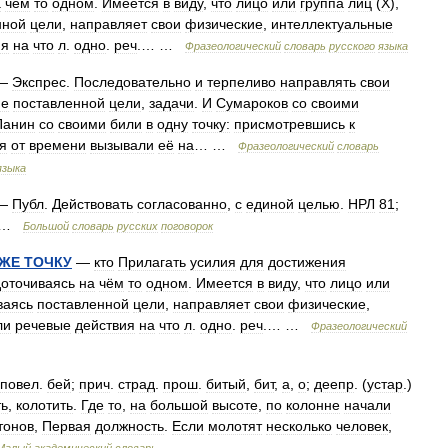
а
чём
то
одном
.
Имеется
в
виду
,
что
лицо
или
группа
лиц
(
Х
),
нной
цели
,
направляет
свои
физические
,
интеллектуальные
ия
на
что
л
.
одно
.
реч
.… …
Фразеологический
словарь
русского
языка
—
Экспрес
.
Последовательно
и
терпеливо
направлять
свои
ие
поставленной
цели
,
задачи
.
И
Сумароков
со
своими
Панин
со
своими
били
в
одну
точку:
присмотревшись
к
я
от
времени
вызывали
её
на
… …
Фразеологический
словарь
языка
—
Публ
.
Действовать
согласованно
,
с
единой
целью
.
НРЛ
81
;
…
Большой
словарь
русских
поговорок
ЖЕ
ТОЧКУ
—
кто
Прилагать
усилия
для
достижения
оточиваясь
на
чём
то
одном
.
Имеется
в
виду
,
что
лицо
или
ваясь
поставленной
цели
,
направляет
свои
физические
,
ли
речевые
действия
на
что
л
.
одно
.
реч
.… …
Фразеологический
повел
.
бей
;
прич
.
страд
.
прош
.
битый
,
бит
,
а
,
о
;
деепр
. (
устар
.)
ть
,
колотить
.
Где
то
,
на
большой
высоте
,
по
колонне
начали
тонов
,
Первая
должность
.
Если
молотят
несколько
человек
,