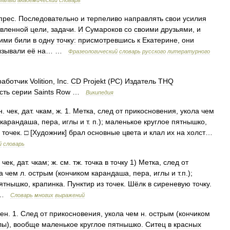
Малый
академический
словарь
прес
.
Последовательно
и
терпеливо
направлять
свои
усилия
авленной
цели
,
задачи
.
И
Сумароков
со
своими
друзьями
,
и
ими
били
в
одну
точку:
присмотревшись
к
Екатерине
,
они
ызывали
её
на
… …
Фразеологический
словарь
русского
литературного
работчик
Volition
,
Inc
.
CD
Projekt
(
PC
)
Издатель
THQ
сть
серии
Saints
Row
…
Википедия
н
.
чек
,
дат
.
чкам
,
ж
.
1
.
Метка
,
след
от
прикосновения
,
укола
чем
карандаша
,
пера
,
иглы
и
т
.
п
.);
маленькое
круглое
пятнышко
,
точек
.
□
[
Художник
]
брал
основные
цвета
и
клал
их
на
холст
…
й
словарь
.
чек
,
дат
.
чкам
;
ж
.
см
.
тж
.
точка
в
точку
1
)
Метка
,
след
от
а
чем
л
.
острым
(
кончиком
карандаша
,
пера
,
иглы
и
т
.
п
.);
ятнышко
,
крапинка
.
Пунктир
из
точек
.
Шёлк
в
сиреневую
точку
.
…
Словарь
многих
выражений
ен
.
1
.
След
от
прикосновения
,
укола
чем
н
.
острым
(
кончиком
лы
),
вообще
маленькое
круглое
пятнышко
.
Ситец
в
красных