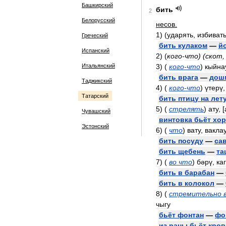
Башкирский
бить
2
Белорусский
несов
.
1
)
(
ударять
,
избиват
Греческий
бить
кулаком
—
й
Испанский
2
)
(
кого
-
что
) (
скот
Итальянский
3
)
(
кого
-
что
)
кыйна
бить
врага
—
дош
Таджикский
4
)
(
кого
-
что
)
үтерү
Татарский
бить
птицу
на
лет
5
)
(
стрелять
)
ату
, [
Чувашский
винтовка
бьёт
хо
Эстонский
6
)
(
что
)
вату
,
вакла
бить
посуду
—
са
бить
щебень
—
та
7
)
(
во
что
)
бәрү
,
каг
бить
в
барабан
—
бить
в
колокол
—
8
)
(
стремительно
чыгу
бьёт
фонтан
—
фо
из
раны
бьёт
кров