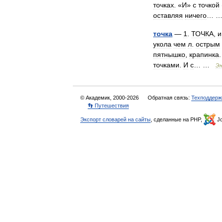
точках
. «
И
»
с
точкой
оставляя
ничего
… 
точка
—
1
.
ТОЧКА
,
и
укола
чем
л
.
острым
пятнышко
,
крапинка
точками
.
И
с
… …
Эн
© Академик, 2000-2026
Обратная связь:
Техподдерж
👣 Путешествия
Экспорт словарей на сайты
, сделанные на PHP,
Jo