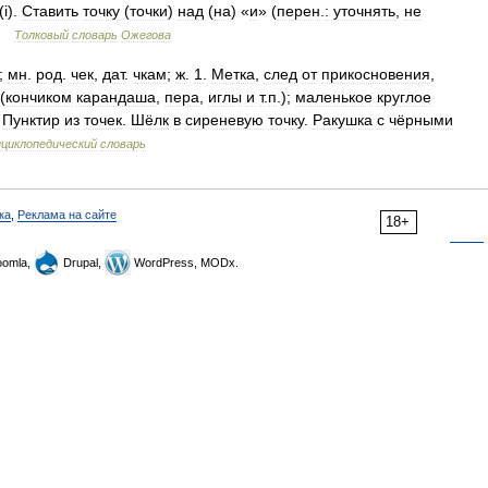
(і).
Ставить
точку
(
точки
)
над
(
на
) «
и
» (
перен
.
:
уточнять
,
не
…
Толковый
словарь
Ожегова
;
мн
.
род
.
чек
,
дат
.
чкам
;
ж
.
1
.
Метка
,
след
от
прикосновения
,
(
кончиком
карандаша
,
пера
,
иглы
и
т
.
п
.);
маленькое
круглое
.
Пунктир
из
точек
.
Шёлк
в
сиреневую
точку
.
Ракушка
с
чёрными
циклопедический
словарь
ка
,
Реклама на сайте
18+
omla,
Drupal,
WordPress, MODx.