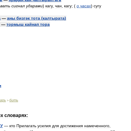
авать
сигнал
ударами
)
кагу
,
чан
,
кагу
;
(
о
часах
)
сугу
а
—
аны
бизгәк
тота
(
калтырата
)
—
тормыш
кайнап
тора
м
варь
бить
>
их
словарях:
КУ
—
кто
Прилагать
усилия
для
достижения
намеченного
,