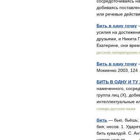
сосредоточиваясь
н
добиваясь
поставле
или
речевые
действ
Бить
в
одну
точку
усилия
на
достижен
друзьями
,
и
Никита
Екатерине
,
они
врем
русского
литературного
Бить
в
одну
точку
Мокиенко
2003
,
124
БИТЬ
В
ОДНУ
И
ТУ
намеченного
,
сосред
группа
лиц
(
Х
),
доби
интеллектуальные
и
словарь
русского
языка
бить
—
бью
,
бьёшь
;
бия
;
несов
.
1
.
Ударя
бить
кувалдой
.
С
.
Ан
цепом
нельзя
… …