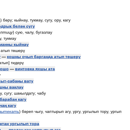
ь
)
бәрү
;
кыйнау
,
тукмау
,
сугу
,
ору
,
кагу
одрык
белән
сугу
,
птицу
)
сую
,
чалу
,
бугазлау
у
,
тукмау
манны
кыйнау
,
атып
төшерү
у
—
кошны
очып
барганда
атып
төшерү
атып
]
тидерү
рошо
—
винтовка
яхшы
ата
у
выт
-
сабаны
вату
шны
ваклау
у
,
сугу
;
шакылдату
;
чабу
барабан
кагу
чаң
кагу
вытекать
)
бәреп
чыгу
,
чаптырып
агу
,
ургу
,
ургылып
тору
,
ургып
нтан
ургылып
тора
ь
—
ярадан
кан
чаптырып
ага