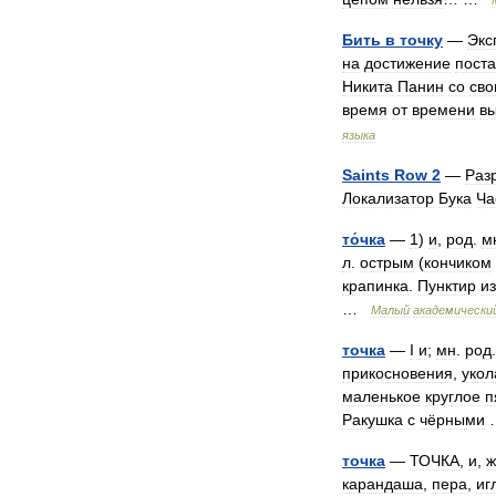
Бить
в
точку
—
Экс
на
достижение
пост
Никита
Панин
со
сво
время
от
времени
в
языка
Saints
Row
2
—
Раз
Локализатор
Бука
Ча
то́чка
—
1
)
и
,
род
.
м
л
.
острым
(
кончиком
крапинка
.
Пунктир
из
…
Малый
академически
точка
—
I
и
;
мн
.
род
прикосновения
,
укол
маленькое
круглое
п
Ракушка
с
чёрными
точка
—
ТОЧКА
,
и
,
ж
карандаша
,
пера
,
иг