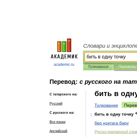
Словари и энциклоп
academic.ru
Толкования
Переводы
Перевод:
с русского на та
бить в одн
С татарского на:
Русский
Толкование
Перев
С русского на:
бить
в
одну
точку
1
Все языки
бер
ноктага
бәрү
Английский
Русско
-
татарский
сло