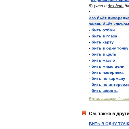
9
)
(
что
и
без
доп
.
д
•
его
бьёт
лихорадк
жизнь
бьёт
ключом
-
бить
отбой
-
бить
в
глаза
-
бить
карту
-
бить
в
одну
точку
-
бить
в
цель
-
бить
масло
-
бить
мимо
цели
-
бить
наверняка
-
бить
по
карману
-
бить
по
интереса
-
бить
шерсть
Русско
-
татарский
сло
См
.
также
в
друг
БИТЬ
В
ОДНУ
ТОЧ