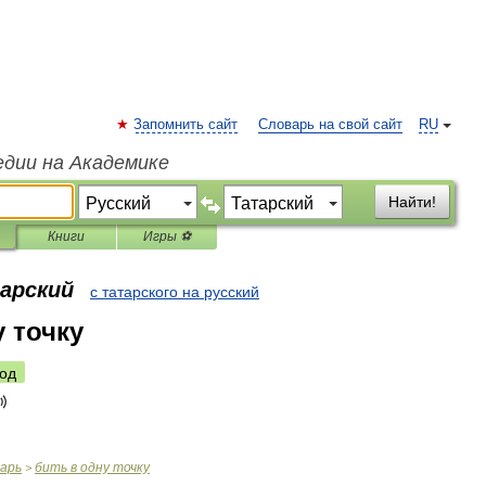
Запомнить сайт
Словарь на свой сайт
RU
едии на Академике
Найти!
Книги
Игры ⚽
тарский
с татарского на русский
у точку
од
варь
бить
в
одну
точку
>