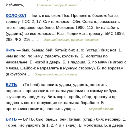
Избивать,… …
Толковый словарь Ушакова
КОЛОКОЛ
— Бить в колокол. Пск. Проявлять беспокойство,
тревогу. ПОС 2, 17. Слить колокол. Обл. Солгать; рассказать
что л. неправдоподобное. Мокиенко 1990, 113. Бить/ забить
(ударить) во все колокола. Разг. Поднимать тревогу. БМС 1998,
282; Ф 2, 216.… …
Большой словарь русских поговорок
бить
— бью, бьёшь; бей; битый; бит, а, о; (устар.) бия; нсв. 1.
чем во что, по чему. Ударять, колотить. Б. молотом по
наковальне. Б. ногой в дверь. Б. в ладоши. Б. по мячу (в играх с
мячом, шайбой: направлять в нужную сторону). Б. по воротам
(в футболе …
Энциклопедический словарь
БИТЬ
— (То beat) наносить удары, ударять, колотить,
поражать, производить сигналы ударами по какому нибудь
звучащему предмету. Бить зорю, дробь, сбор, тревогу и пр.
подавать соответствующие сигналы на барабане. Б.
противника громить, наносить удары,… …
Морской словарь
БИТЬ
— БИТЬ, бью, бьёшь; бей; битый; (стар.) бия; несовер. 1.
То же, что ударять (в 1, 2, 4 и 7 знач.). Б. молотком. Б. в дверь