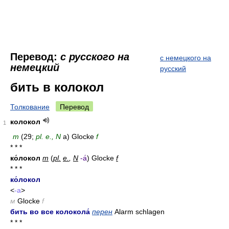
Перевод:
с русского на
с немецкого на
немецкий
русский
бить в колокол
Толкование
Перевод
колокол
1
m
(29;
pl. e., N
­а) Glocke
f
* * *
ко́локол
m
(
pl.
e.
,
N
-а́
) Glocke
f
* * *
ко́локол
<
-а
>
м
Glocke
f
бить во все колокола́
перен
Alarm schlagen
* * *