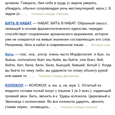
кулаком. Говорить, бия себя в грудь (с жаром уверять,
убеждать, обычно сопровождая речь жестикуляцией; ирон.). Б.
задом (о… …
Толковый словарь Ожегова
БИТЬ В НАБАТ
— НАБАТ, БИТЬ В НАБАТ. Образный смысл,
лежащий в основе фразеологического единства, нередко
способствует сохранению архаического выражения, которое
уже не опирается на живые значения составляющих его слов.
Например, бить в набат в современном языке …
История слов
бить
— глаг., нсв., употр. очень часто Морфология: я бью, ты
бьёшь, он/она/оно бьёт, мы бьём, вы бьёте, они бьют, бей,
бейте, бил, била, било, били, бьющий, бивший, битый 1. Когда
вы бьёте по чему либо, вы ударяете по этому объекту рукой
или каким то… …
Толковый словарь Дмитриева
КОЛОКОЛ
— КОЛОКОЛ, а, мн. а, ов, муж. 1. Отлитый из
медного сплава полый конус с языком 1 (в 3 знач.), издающий
громкий звон. Бить, звонить в к. Удары колокола. Церковный к.
Звонница с колоколами. Во все колокола ударять, звонить
(также перен.: оповещать… …
Толковый словарь Ожегова