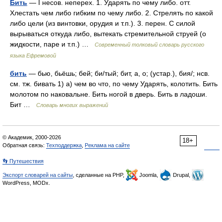
Бить
— I несов. неперех. 1. Ударять по чему либо. отт.
Хлестать чем либо гибким по чему либо. 2. Стрелять по какой
либо цели (из винтовки, орудия и т.п.). 3. перен. С силой
вырываться откуда либо, вытекать стремительной струей (о
жидкости, паре и т.п.) …
Современный толковый словарь русского
языка Ефремовой
бить
— бью, бьёшь; бей; би/тый; бит, а, о; (устар.), бия/; нсв.
см. тж. бивать 1) а) чем во что, по чему Ударять, колотить. Бить
молотом по наковальне. Бить ногой в дверь. Бить в ладоши.
Бит …
Словарь многих выражений
© Академик, 2000-2026
18+
Обратная связь:
Техподдержка
,
Реклама на сайте
👣 Путешествия
Экспорт словарей на сайты
, сделанные на PHP,
Joomla,
Drupal,
WordPress, MODx.