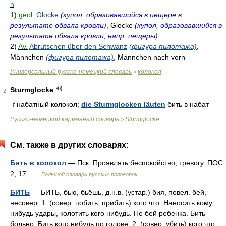
n
1)
geol.
Glocke
(купол, образовавшийся в пещере в
результате обвала кровли)
, Glocke
(купол, образовавшийся в
результате обвала кровли, напр. пещеры)
2)
Av.
Abrutschen über den Schwanz
(фигура пилотажа)
,
Männchen
(фигура пилотажа)
, Männchen nach vorn
Универсальный русско-немецкий словарь
колокол
>
Sturmglocke
2
f
набатный колокол;
die Sturmglocken läuten
бить в набат
Русско-немецкий карманный словарь
Sturmglocke
>
См. также в других словарях:
Бить в колокол
— Пск. Проявлять беспокойство, тревогу. ПОС
2, 17 …
Большой словарь русских поговорок
БИТЬ
— БИТЬ, бью, бьёшь, д.н.в. (устар.) бия, повел. бей,
несовер. 1. (совер. побить, прибить) кого что. Наносить кому
нибудь удары, колотить кого нибудь. Не бей ребенка. Бить
больно. Бить кого нибудь по голове. 2. (совер. убить) кого что.