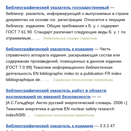
Библиографический указатель государственный
—
библиогр. указатель, информирующий о выпускаемых в стране
документах на основе гос. регистрации. Относится к текущим
библиогр. изданиям. Общие требования к Б. у. г. содержит
ГОСТ 7.61 90. Стандарт различает следующие виды Б. у. г. по
отражаемым… …
Издательский словарь-справочник
библиографический указатель к изданию
— Часть
справочного аппарата издания, раскрывающая состав или
содержание произведений, помещенных в данном издании.
[ГОСТ 7.0 99] Тематики информационно библиотечная
деятельность EN bibliographic index to a publication FR index
bibliographique de… …
Справочник технического переводчика
библиографический указатель работ в области
исследований по ядерной безопасности
— —
[А.С.Гольдберг. Англо русский энергетический словарь. 2006 г.]
Тематики энергетика в целом EN nuclear safety research
indexNSRI …
Справочник технического переводчика
библиографический указатель к изданию
— 3.3.2.47.