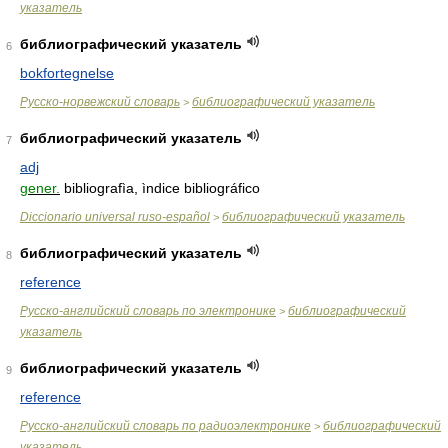
указатель
библиографический указатель
6
bokfortegnelse
Русско-норвежский словарь
библиографический указатель
>
библиографический указатель
7
adj
gener.
bibliografìa, ìndice bibliográfico
Diccionario universal ruso-español
библиографический указатель
>
библиографический указатель
8
reference
Русско-английский словарь по электронике
библиографический
>
указатель
библиографический указатель
9
reference
Русско-английский словарь по радиоэлектронике
библиографический
>
указатель