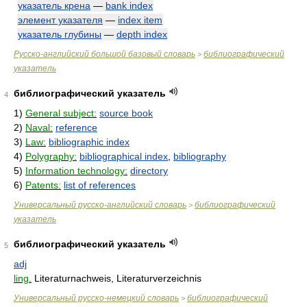
указатель крена
—
bank index
элемент указателя
—
index item
указатель глубины
—
depth index
Русско-английский большой базовый словарь
библиографический
>
указатель
библиографический указатель
4
1)
General subject:
source book
2)
Naval:
reference
3)
Law:
bibliographic index
4)
Polygraphy:
bibliographical index
,
bibliography
5)
Information technology:
directory
6)
Patents:
list of references
Универсальный русско-английский словарь
библиографический
>
указатель
библиографический указатель
5
adj
ling.
Literaturnachweis, Literaturverzeichnis
Универсальный русско-немецкий словарь
библиографический
>