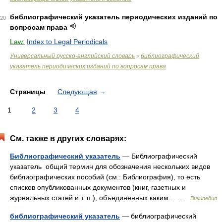
библиографический указатель периодических изданий по
20
вопросам права
Law:
Index to Legal Periodicals
Универсальный русско-английский словарь
библиографический
>
указатель периодических изданий по вопросам права
Страницы
Следующая
→
1
2
3
4
См. также в других словарях:
Библиографический указатель
— Библиографический
указатель общий термин для обозначения нескольких видов
библиографических пособий (см.: Библиография), то есть
списков опубликованных документов (книг, газетных и
журнальных статей и т. п.), объединенных каким… …
Википедия
библиографический указатель
— библиографический