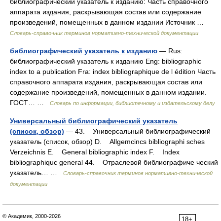
библиографический указатель к изданию: Часть справочного
аппарата издания, раскрывающая состав или содержание
произведений, помещенных в данном издании Источник …
Словарь-справочник терминов нормативно-технической документации
библиографический указатель к изданию
— Rus:
библиографический указатель к изданию Eng: bibliographic
index to a publication Fra: index bibliographique de l édition Часть
справочного аппарата издания, раскрывающая состав или
содержание произведений, помещенных в данном издании.
ГОСТ… …
Словарь по информации, библиотечному и издательскому делу
Универсальный библиографический указатель
(список, обзор)
— 43. Универсальный библиографический
указатель (список, обзор) D. Allgemcincs bibliographi sches
Verzeichnis E. General bibliographic index F. Index
bibliographiquc general 44. Отраслевой библиографиче ческий
указатель… …
Словарь-справочник терминов нормативно-технической
документации
© Академик, 2000-2026
18+