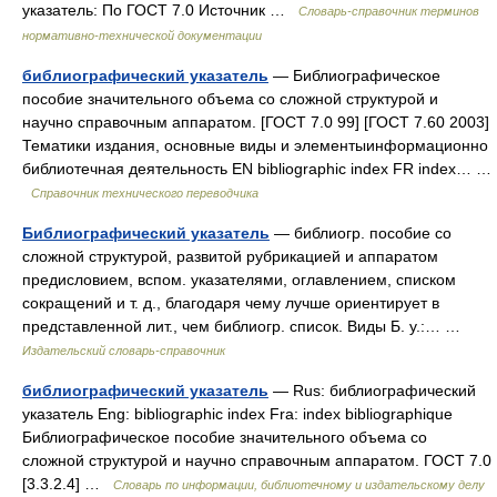
указатель: По ГОСТ 7.0 Источник …
Словарь-справочник терминов
нормативно-технической документации
библиографический указатель
— Библиографическое
пособие значительного объема со сложной структурой и
научно справочным аппаратом. [ГОСТ 7.0 99] [ГОСТ 7.60 2003]
Тематики издания, основные виды и элементыинформационно
библиотечная деятельность EN bibliographic index FR index… …
Справочник технического переводчика
Библиографический указатель
— библиогр. пособие со
сложной структурой, развитой рубрикацией и аппаратом
предисловием, вспом. указателями, оглавлением, списком
сокращений и т. д., благодаря чему лучше ориентирует в
представленной лит., чем библиогр. список. Виды Б. у.:… …
Издательский словарь-справочник
библиографический указатель
— Rus: библиографический
указатель Eng: bibliographic index Fra: index bibliographique
Библиографическое пособие значительного объема со
сложной структурой и научно справочным аппаратом. ГОСТ 7.0
[3.3.2.4] …
Словарь по информации, библиотечному и издательскому делу