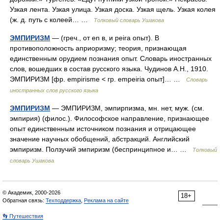
Узкая лента. Узкая улица. Узкая доска. Узкая щель. Узкая колея
(ж. д. путь с колеей… …
Толковый словарь Ушакова
ЭМПИРИЗМ
— (греч., от en в, и peira опыт). В
противоположность априоризму; теория, признающая
единственным орудием познания опыт. Словарь иностранных
слов, вошедших в состав русского языка. Чудинов А.Н., 1910.
ЭМПИРИЗМ [фр. empirisme < гр. empeiria опыт]… …
Словарь
иностранных слов русского языка
ЭМПИРИЗМ
— ЭМПИРИЗМ, эмпирпизма, мн. нет, муж. (см.
эмпирия) (филос.). Философское направление, признающее
опыт единственным источником познания и отрицающее
значение научных обобщений, абстракций. Английский
эмпиризм. Ползучий эмпиризм (беспринципное и… …
Толковый
словарь Ушакова
© Академик, 2000-2026
18+
Обратная связь:
Техподдержка
,
Реклама на сайте
👣 Путешествия