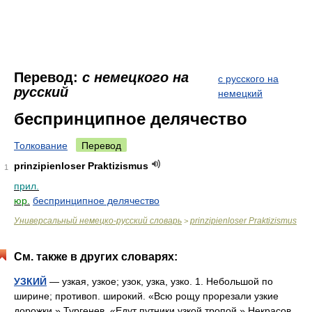
Перевод:
с немецкого на
с русского на
русский
немецкий
беспринципное делячество
Толкование
Перевод
prinzipienloser Praktizismus
1
прил.
юр.
беспринципное делячество
Универсальный немецко-русский словарь
prinzipienloser Praktizismus
>
См. также в других словарях:
УЗКИЙ
— узкая, узкое; узок, узка, узко. 1. Небольшой по
ширине; противоп. широкий. «Всю рощу прорезали узкие
дорожки.» Тургенев. «Едут путники узкой тропой.» Некрасов.