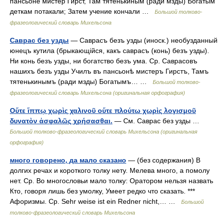
пансьоне мистер Гирст, Там тятенькиным (ради мзды) Богатым
деткам потакали; Затем учение кончали …
Большой толково-
фразеологический словарь Михельсона
Саврас без узды
— Саврасъ безъ узды (иноск.) необузданный
юнецъ кутила (брыкающійся, какъ саврасъ (конь) безъ узды).
Ни конь безъ узды, ни богатство безъ ума. Ср. Саврасовъ
нашихъ безъ узды Училъ въ пансьонѣ мистеръ Гирстъ, Тамъ
тятенькинымъ (ради мзды) Богатымъ… …
Большой толково-
фразеологический словарь Михельсона (оригинальная орфография)
Οὔτε ἴππῳ χωρὶς χαλινοῦ οὔτε πλούτω χωρὶς λογισμοῦ
δυνατὸν ἀσφαλῶς χρήσασθαι.
— См. Саврас без узды …
Большой толково-фразеологический словарь Михельсона (оригинальная
орфография)
много говорено, да мало сказано
— (без содержания) В
долгих речах и короткого толку нету. Мелева много, а помолу
нет. Ср. Во многословьи мало толку: Оратором нельзя назвать
Кто, говоря лишь без умолку, Умеет редко что сказать. ***
Афоризмы. Ср. Sehr weise ist ein Redner nicht,… …
Большой
толково-фразеологический словарь Михельсона