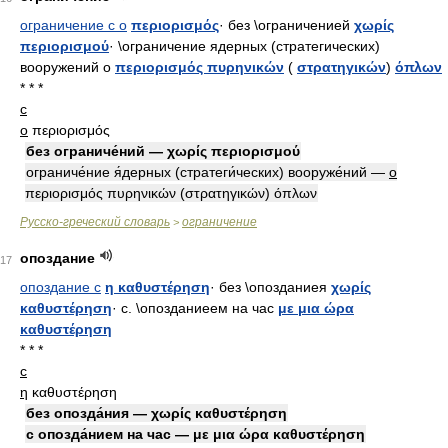
ограничение с о
περιορισμός
· без \ограниченией
χωρίς
περιορισμού
· \ограничение ядерных (стратегических)
вооружений о
περιορισμός πυρηνικών
(
στρατηγικών
)
όπλων
* * *
с
ο
περιορισμός
без ограниче́ний — χωρίς περιορισμού
ограниче́ние я́дерных (стратеги́ческих) вооруже́ний —
ο
περιορισμός πυρηνικών (στρατηγικών) όπλων
Русско-греческий словарь
ограничение
>
опоздание
17
опоздание с
η καθυστέρηση
· без \опозданиея
χωρίς
καθυστέρηση
· с. \опозданиеем на час
με μια ώρα
καθυστέρηση
* * *
с
η
καθυστέρηση
без опозда́ния — χωρίς καθυστέρηση
с опозда́нием на час — με μια ώρα καθυστέρηση