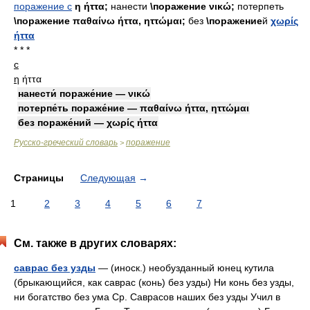
поражение с
η ήττα;
нанести
\поражение νικώ;
потерпеть
\поражение παθαίνω ήττα, ηττώμαι;
без
\поражение
й
χωρίς
ήττα
* * *
с
η
ήττα
нанести́ пораже́ние — νικώ
потерпе́ть пораже́ние — παθαίνω ήττα, ηττώμαι
без пораже́ний — χωρίς ήττα
Русско-греческий словарь
поражение
>
Страницы
Следующая
→
1
2
3
4
5
6
7
См. также в других словарях:
саврас без узды
— (иноск.) необузданный юнец кутила
(брыкающийся, как саврас (конь) без узды) Ни конь без узды,
ни богатство без ума Ср. Саврасов наших без узды Учил в