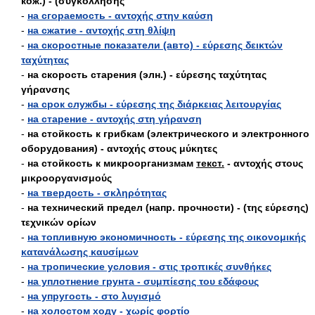
кож.) - (συγκόλλησης
-
на сгораемость - αντοχής στην καύση
-
на сжатие - αντοχής στη θλίψη
-
на скоростные показатели (авто) - εύρεσης δεικτών
ταχύτητας
-
на скорость старения (элн.) - εύρεσης ταχύτητας
γήρανσης
-
на срок службы - εύρεσης της διάρκειας λειτουργίας
-
на старение - αντοχής στη γήρανση
-
на стойкость к грибкам (электрического и электронного
оборудования) - αντοχής στους μύκητες
-
на стойкость к микроорганизмам
текст.
- αντοχής στους
μικροοργανισμούς
-
на твердость - σκληρότητας
-
на технический предел (напр. прочности) - (της εύρεσης)
τεχνικών ορίων
-
на топливную экономичность - εύρεσης της οικονομικής
κατανάλωσης καυσίμων
-
на тропические условия - στις τροπικές συνθήκες
-
на уплотнение грунта - συμπίεσης του εδάφους
-
на упругость - στο λυγισμό
-
на холостом ходу - χωρίς φορτίο