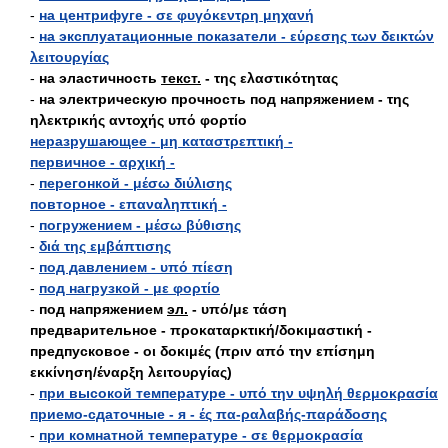
-
на центрифуге - σε φυγόκεντρη μηχανή
-
на эксплуатационные показатели - εύρεσης των δεικτών
λειτουργίας
-
на эластичность
текст.
- της ελαστικότητας
-
на электрическую прочность под напряжением - της
ηλεκτρικής αντοχής υπό φορτίο
неразрушающее - μη καταστρεπτική -
первичное - αρχική -
-
перегонкой - μέσω διύλισης
повторное - επαναληπτική -
-
погружением - μέσω βύθισης
-
διά της εμβάπτισης
-
под давлением - υπό πίεση
-
под нагрузкой - με φορτίο
-
под напряжением
эл.
- υπό/με τάση
предварительное - προκαταρκτική/δοκιμαστική -
предпусковое - οι δοκιμές (πριν από την επίσημη
εκκίνηση/έναρξη λειτουργίας)
-
при высокой температуре - υπό την υψηλή θερμοκρασία
приемо-сдаточные - я - ές πα-ραλαβής-παράδοσης
-
при комнатной температуре - σε θερμοκρασία