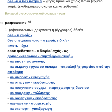
без -я и без ветрил
– χωρίς τιμόνι και χωρίς πανιά (έρμαιο,
χωρίς ξεκαθαρισμένο σκοπό και κατεύθυνση).
Большой русско-греческий словарь
руль
>
разрешение
10
1. (официальный документ) η (έγγραφος) άδει/α
без - я χωρίς -
без специального - я χωρίς ειδική -
иметь - έχω -
срок действия - я διορία/ισχύς - ας
дополнительное - συμπληρωματική -
-
на ввоз - εισαγωγής
-
на выдачу груза со склада - παραλαβής φορτίου από την
αποθήκη
-
на импорт - εισαγωγής
-
на отгрузку - εκφόρτωσης
-
на получение ссуды - παραχώρησης δανείου
-
на продажу - πώλησης
-
на разгрузку - εκφόρτωσης
-
научастие - συμμετοχής
-
на экспорт - γιαεξαγωγή