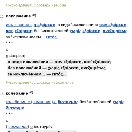
Русско-греческий словарь
ведома
>
исключение
12
исключение с
η εξαίρεση
; в виде \исключениея
σαν εξαίρεση
,
κατ
'
εξαίρεση
без \исключенией
χωρίς
εξαίρεση
,
ανεξαιρέτως
за \исключениеем...
εκτός
...
* * *
с
η
εξαίρεση
в ви́де исключе́ния — σαν εξαίρεση, κατ' εξαίρεση
без исключе́ний — χωρίς εξαίρεση, ανεξαιρέτως
за исключе́нием… — εκτός…
Русско-греческий словарь
исключение
>
колебание
13
колебание с (сомнение) о
δισταγμός
без \колебанией
χωρίς
δισταγμό
* * *
с
(
сомнение
)
ο
δισταγμός