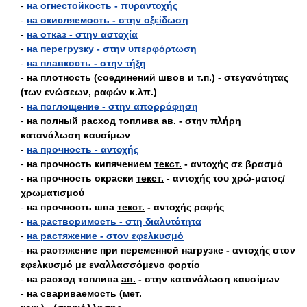
-
на огнестойкость - πυραντοχής
-
на окисляемость - στην οξείδωση
-
на отказ - στην αστοχία
-
на перегрузку - στην υπερφόρτωση
-
на плавкость - στην τήξη
-
на плотность (соединений швов и т.п.) - στεγανότητας
(των ενώσεων, ραφών κ.λπ.)
-
на поглощение - στην απορρόφηση
-
на полный расход топлива
ав.
- στην πλήρη
κατανάλωση καυσίμων
-
на прочность - αντοχής
-
на прочность кипячением
текст.
- αντοχής σε βρασμό
-
на прочность окраски
текст.
- αντοχής του χρώ-ματος/
χρωματισμού
-
на прочность шва
текст.
- αντοχής ραφής
-
на растворимость - στη διαλυτότητα
-
на растяжение - στον εφελκυσμό
-
на растяжение при переменной нагрузке - αντοχής στον
εφελκυσμό με εναλλασσόμενο φορτίο
-
на расход топлива
ав.
- στην κατανάλωση καυσίμων
-
на свариваемость (мет.