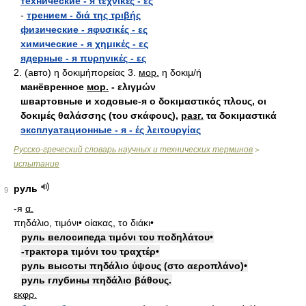
технические - я τεχνικές - ες
-
трением - διά της τριβής
физические - яφυσικές - ες
химические - я χημικές - ες
ядерные - я πυρηνικές - ες
2. (авто) η δοκιμήπορείας 3.
мор.
η δοκιμ/ή
манёвренное
мор.
- ελιγμών
швартовные и ходовые-я ο δοκιμαστικός πλους, οι
δοκιμές θαλάσσης (του σκάφους),
разг.
τα δοκιμαστικά
эксплуатационные - я - ές λειτουργίας
Русско-греческий словарь научных и технических терминов
>
испытание
руль
9
-я
α.
πηδάλιο, τιμόνι• οίακας, το διάκι•
руль велосипеда τιμόνι του ποδηλάτου•
-трактора τιμόνι του τραχτέρ•
руль высоты πηδάλιο ύψους (στο αεροπλάνο)•
руль глубины πηδάλιο βάθους.
εκφρ.