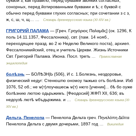
буквой з, как правило, перед буквами звонких согласных,
сонорных, перед йотированными буквами и ѣ; с буквой с
обычно перед буквами глухих согласных; при сочетании з с з,
ж, с, ш, ч, щ… …
Словарь древнерусского языка (XI-XIV вв.)
ГРИГОРИЙ ПАЛАМА
— [Греч. Γρηγόριος Παλαμᾶς] (ок. 1296, К
поль 14.11.1357, Фессалоника), свт. (пам. 14 нояб.,
переходящее празд. во 2 ю Неделю Великого поста), архиеп.
Фессалоникийский, отец и учитель Церкви. Жизнь Источники
Свт. Григорий Палама. Икона. Посл. треть …
Православная
энциклопедия
болѣзнь
— БОЛѢЗН|Ь (506), И с. 1.Болезнь, нездоровье,
физический недуг: Стенюштю ономоу тѩжько отъ болѣзни. Изб
1076, 52 об.; не ѡ(т)лоучашесѩ ѡ(т) нѥго [ученик]... бѣ бо оуже
болѣзнию лютою одьрьжимъ. [Феодосий] ЖФП XII, 63б; въ
недоузѣ лютѣ ѡбъдьржима. и …
Словарь древнерусского языка (XI-
XIV вв.)
Дельта, Пенелопа
— Пенелопа Дельта греч. Πηνελόπη Δέλτα
Пенелопа Дельта с двумя дочерьми, 1897 год …
Википедия