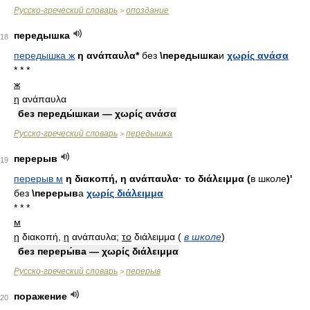
Русско-греческий словарь
опоздание
>
передышка
18
передышка ж
η ανάπαυλα*
без
\передышка
и
χωρίς ανάσα
* * *
ж
η
ανάπαυλα
без переды́шкаи — χωρίς ανάσα
Русско-греческий словарь
передышка
>
перерыв
19
перерыв м
η διακοπή, η ανάπαυλα· το διάλειμμα (
в школе
)'
без
\перерыв
а
χωρίς διάλειμμα
* * *
м
η
διακοπή,
η
ανάπαυλα;
το
διάλειμμα
(
в школе
)
без переры́ва — χωρίς διάλειμμα
Русско-греческий словарь
перерыв
>
поражение
20