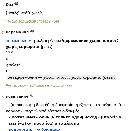
без
6
[μπιές]
κρόθ. χωρίς
Русско-эллинский словарь
без
>
церемония
7
церемония ж
η τελετή ◇
без
\церемония
й
χωρίς τύπους;
χωρίς καμώματα (
разг
.)
* * *
ж
η
τελετή
••
без церемо́ний — χωρίς τύπους; χωρίς καμώματα
(
разг.
)
Русско-греческий словарь
церемония
>
испытание
8
1. (проверка) η δοκιμ/ή, η δοκιμασία, η εξέταση, το πείραμα· *вы-
держать - περνώ από εξετάσεις/δοκιμές
-
может иметь один (и только один) исход - μπορεί να
έχει ένα (και μόνο ένα) αποτέλεσμα
подвергать - ю δοκιμάζω