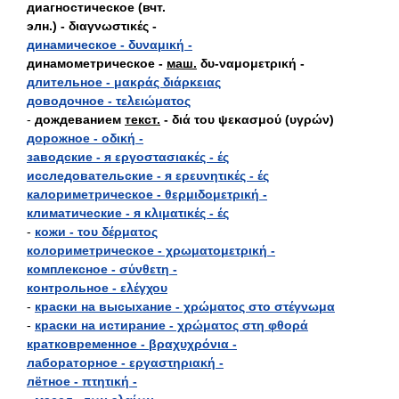
диагностическое (вчт.
элн.) - διαγνωστικές -
динамическое - δυναμική -
динамометрическое -
маш.
δυ-ναμομετρική -
длительное - μακράς διάρκειας
доводочное - τελειώματος
-
дождеванием
текст.
- διά του ψεκασμού (υγρών)
дорожное - οδική -
заводские - я εργοστασιακές - ές
исследовательские - я ερευνητικές - ές
калориметрическое - θερμιδομετρική -
климатические - я κλιματικές - ές
-
кожи - του δέρματος
колориметрическое - χρωματομετρική -
комплексное - σύνθετη -
контрольное - ελέγχου
-
краски на высыхание - χρώματος στο στέγνωμα
-
краски на истирание - χρώματος στη φθορά
кратковременное - βραχυχρόνια -
лабораторное - εργαστηριακή -
лётное - πτητική -