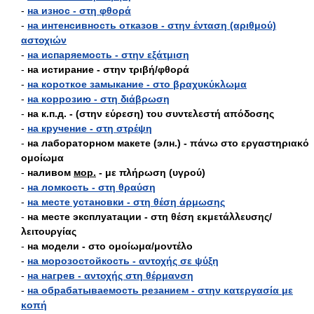
-
на износ - στη φθορά
-
на интенсивность отказов - στην ένταση (αριθμού)
αστοχιών
-
на испаряемость - στην εξάτμιση
-
на истирание - στην τριβή/φθορά
-
на короткое замыкание - στο βραχυκύκλωμα
-
на коррозию - στη διάβρωση
-
на к.п.д. - (στην εύρεση) του συντελεστή απόδοσης
-
на кручение - στη στρέψη
-
на лабораторном макете (элн.) - πάνω στο εργαστηριακό
ομοίωμα
-
наливом
мор.
- με πλήρωση (υγρού)
-
на ломкость - στη θραύση
-
на месте установки - στη θέση άρμωσης
-
на месте эксплуатации - στη θέση εκμετάλλευσης/
λειτουργίας
-
на модели - στο ομοίωμα/μοντέλο
-
на морозостойкость - αντοχής σε ψύξη
-
на нагрев - αντοχής στη θέρμανση
-
на обрабатываемость резанием - στην κατεργασία με
κοπή