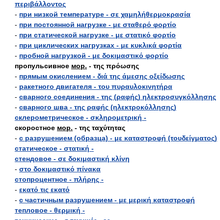
περιβάλλοντος
-
при низкой температуре - σε χαμηλήθερμοκρασία
-
при постоянной нагрузке - με σταθερό φορτίο
-
при статической нагрузке - με στατικό φορτίο
-
при циклических нагрузках - με κυκλικά φορτία
-
пробной нагрузкой - με δοκιμαστικό φορτίο
пропульсивное
мор.
- της πρόωσης
-
прямым окислением - διά της άμεσης οξείδωσης
-
ракетного двигателя - του πυραυλοκινητήρα
-
сварного соединения - της (ραφής) ηλεκτροσυγκόλλησης
-
сварного шва - της ραφής (ηλεκτροκόλλησης)
склерометрическое - σκληρομετρική -
скоростное
мор.
- της ταχύτητας
-
с разрушением (образца) - με καταστροφή (τουδείγματος)
статическое - στατική -
стендовое - σε δοκιμαστική κλίνη
-
στο δοκιμαστικό πίνακα
стопроцентное - πλήρης -
-
εκατό τις εκατό
-
с частичным разрушением - με μερική καταστροφή
тепловое - θερμική -