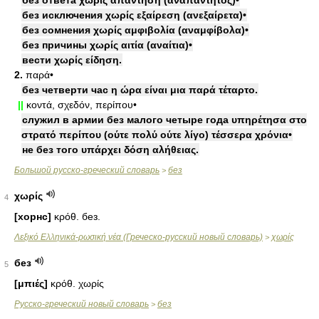
без ответа χωρίς απάντηση (αναπάντητος)•
без исключения χωρίς εξαίρεση (ανεξαίρετα)•
без сомнения χωρίς αμφιβολία (αναμφίβολα)•
без причины χωρίς αιτία (αναίτια)•
вести χωρίς είδηση.
2.
παρά•
без четверти час η ώρα είναι μια παρά τέταρτο.
||
κοντά, σχεδόν, περίπου•
служил в армии без малого четыре года υπηρέτησα στο
στρατό περίπου (ούτε πολύ ούτε λίγο) τέσσερα χρόνια•
не без того υπάρχει δόση αλήθειας.
Большой русско-греческий словарь
без
>
χωρίς
4
[хорнс]
κρόθ. без.
Λεξικό Ελληνικά-ρωσική νέα (Греческо-русский новый словарь)
χωρίς
>
без
5
[μπιές]
κρόθ. χωρίς
Русско-греческий новый словарь
без
>