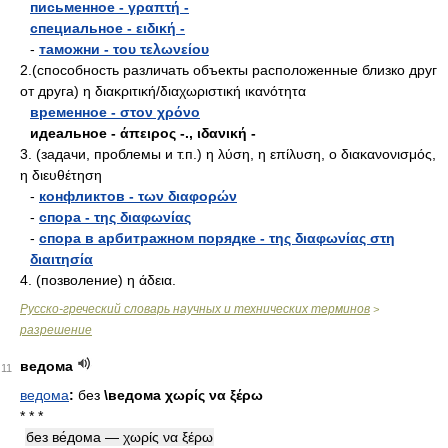
письменное - γραπτή -
специальное - ειδική -
-
таможни - του τελωνείου
2.(способность различать объекты расположенные близко друг
от друга) η διακριτική/διαχωριστική ικανότητα
временное - στον χρόνο
идеальное - άπειρος -., ιδανική -
3. (задачи, проблемы и т.п.) η λύση, η επίλυση, ο διακανονισμός,
η διευθέτηση
-
конфликтов - των διαφορών
-
спора - της διαφωνίας
-
спора в арбитражном порядке - της διαφωνίας στη
διαιτησία
4. (позволение) η άδεια.
Русско-греческий словарь научных и технических терминов
>
разрешение
ведома
11
ведома
:
без
\ведома χωρίς να ξέρω
* * *
без ве́дома — χωρίς να ξέρω