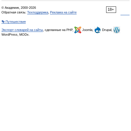
© Академик, 2000-2026
18+
Обратная связь:
Техподдержка
,
Реклама на сайте
👣 Путешествия
Экспорт словарей на сайты
, сделанные на PHP,
Joomla,
Drupal,
WordPress, MODx.