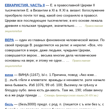
ЕВХАРИСТИЯ. ЧАСТЬ II
— Е. в православной Церкви II
тысячелетия Е. в Византии в XI в. К XI в. визант. богослужение
приобрело почти тот вид, какой оно сохраняло в правосл.
Церкви все последующее тысячелетие; в его основе лежала
древняя к польская традиция, значительно… …
Православная
энциклопедия
ВЕРА
— один из главных феноменов человеческой жизни. По
своей природе В. разделяется на религ. и нерелиг. «Все, что
совершается в мире, даже людьми, чуждыми Церкви,
совершается верою... весьма многие дела человеческие
основаны на вере; и этому не одни… …
Православная
энциклопедия
вина
— ВИН|А (1167), Ы с. 1.Причина, повод: ˫Аκο ѥже...
||...зълѣ гл҃ати и клеветати. вражьды и ненависти. рати начѩло
вина бываѥть. Изб 1076, 99 об. 100; Вьсемоу ли грѣхоу и
блоудоу оубо. вина ѥсть ди˫аволъ. Там же, 190; обави виноу
ѥ˫а же ради прииде …
Словарь древнерусского языка (XI-XIV вв.)
безъ
— (безъ3000) предл. с род. п. (пишется с ъ или без ъ; с