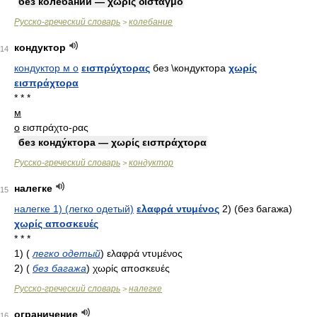
без колеба́ний — χωρίς δισταγμό
Русско-греческий словарь
колебание
>
кондуктор
14
кондуктор м о
εισπρύχτορας
без \кондуктора
χωρίς
εισπράχτορα
* * *
м
ο
εισπράχτο-ρας
без конду́ктора — χωρίς εισπράχτορα
Русско-греческий словарь
кондуктор
>
налегке
15
налегке 1) (легко одетый)
ελαφρά ντυμένος
2) (без багажа)
χωρίς αποσκευές
* * *
1)
(
легко одетый
)
ελαφρά ντυμένος
2)
(
без багажа
)
χωρίς αποσκευές
Русско-греческий словарь
налегке
>
ограничение
16