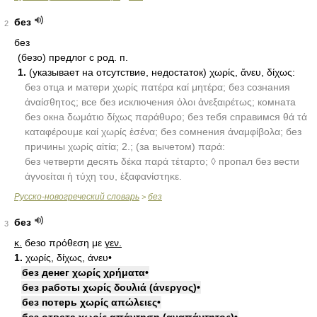
без
2
без
(безо) предлог с род. п.
1.
(указывает на отсутствие, недостаток) χωρίς, ἄνευ, δίχως:
без отца и матери χωρίς πατέρα καί μητέρα; без сознания
ἀναίσθητος; все без исключения ὀλοι ἀνεξαιρέτως; комната
без окна δωμάτιο δίχως παράθυρο; без тебя справимся θά τά
καταφέρουμε καί χωρίς ἐσένα; без сомнения ἀναμφίβολα; без
причины χωρίς αἰτία; 2.; (за вычетом) παρά:
без четверти десять δέκα παρά τέταρτο; ◊ пропал без вести
ἀγνοείται ἡ τύχη του, ἐξαφανίστηκε.
Русско-новогреческий словарь
без
>
без
3
κ.
безо πρόθεση με
γεν.
1.
χωρίς, δίχως, άνευ•
без денег χωρίς χρήματα•
без работы χωρίς δουλιά (άνεργος)•
без потерь χωρίς απώλειες•