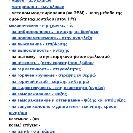
-
масел - των ελαίων
-
материалов - των υλικών
-
методом моделирования (на ЭВМ) - με τη μέθοδο της
ομοι-ώτητας/μοντέλου (στον Η/Υ)
механические - я μηχανικές - ές
-
на вибропрочность - αντοχής σε δονήσεις
-
на воспламеняемость - στην ανάφλεξη
-
на выживание - επιβίωσης
-
на выносливость - αντοχής
-
на вытяжку - στην επιμήκυνση/στον εφελκυσμό
-
на вязкость - (στην εύρεση) του ιξώδους
-
на герметичность - στεγανότητας
-
на горячее кручение - στρέψης εν θερμώ
-
на горячий изгиб - κάμψης εν θερ-μώ
-
на жидкотекучесть - στη ρευστότητα (υγρών)
-
на замораживание - ψύξης
-
на замораживание и оттаивание - ψύξης και απόψυξης
-
на запуск холодного двигателя - εκκίνησης κρύου
κινητήρα
наземное - (ав.
косм.) επίγεια -
-
на изгиб - στη κάμψη