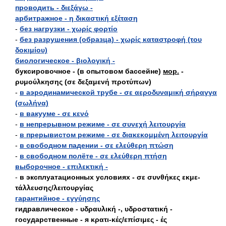
проводить - διεξάγω -
арбитражное - η δικαστική εξέταση
-
без нагрузки - χωρίς φορτίο
-
без разрушения (образца) - χωρίς καταστροφή (του
δοκιμίου)
биологическое - βιολογική -
буксировочное - (в опытовом бассейне)
мор.
-
ρυμούλκησης (σε δεξαμενή προτύπων)
-
в аэродинамической трубе - σε αεροδυναμική σήραγγα
(σωλήνα)
-
в вакууме - σε κενό
-
в непрерывном режиме - σε συνεχή λειτουργία
-
в прерывистом режиме - σε διακεκομμένη λειτουργία
-
в свободном падении - σε ελεύθερη πτώση
-
в свободном полёте - σε ελεύθερη πτήση
выборочное - επιλεκτική -
-
в эксплуатационных условиях - σε συνθήκες εκμε-
τάλλευσης/λειτουργίας
гарантийное - εγγύησης
гидравлическое - υδραυλική -, υδροστατική -
государственные - я κρατι-κές/επίσιμες - ές