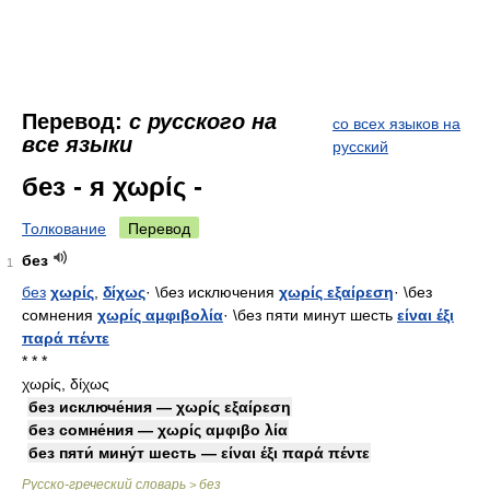
Перевод:
с русского на
со всех языков на
все языки
русский
без - я χωρίς -
Толкование
Перевод
без
1
без
χωρίς
,
δίχως
· \без исключения
χωρίς εξαίρεση
· \без
сомнения
χωρίς αμφιβολία
· \без пяти минут шесть
είναι έξι
παρά πέντε
* * *
χωρίς, δίχως
без исключе́ния — χωρίς εξαίρεση
без сомне́ния — χωρίς αμφιβο λία
без пяти́ мину́т шесть — είναι έξι παρά πέντε
Русско-греческий словарь
без
>