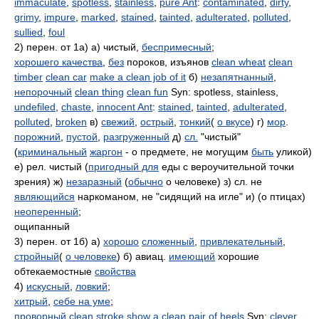
immaculate
,
spotless
,
stainless
,
pure Ant
:
contaminated
,
dirty
,
grimy
,
impure
,
marked
,
stained
,
tainted
,
adulterated
,
polluted
,
sullied
,
foul
2) перен. от 1а) а) чистый,
беспримесный
;
хорошего качества
,
без
пороков, изъянов
clean wheat
clean
timber
clean car
make a clean job of it
б)
незапятнанный
,
непорочный
clean thing
clean fun
Syn: spotless, stainless,
undefiled
,
chaste
,
innocent Ant
:
stained
,
tainted
,
adulterated
,
polluted
,
broken
в)
свежий
,
острый
,
тонкий
(
о вкусе
) г)
мор
.
порожний
,
пустой
,
разгруженный
д)
сл.
"чистый"
(
криминальный
жаргон
- о предмете, не могущим
быть
уликой)
е) рел. чистый (
пригодный для
еды с вероучительной точки
зрения) ж)
незаразный
(
обычно
о человеке) з) сл. не
являющийся
наркоманом, не "сидящий на игле" и) (о птицах)
неоперенный
;
ощипанный
3) перен. от 1б) а)
хорошо
сложенный
,
привлекательный
,
стройный
(
о человеке
) б) авиац.
имеющий
хорошие
обтекаемостные
свойства
4)
искусный
,
ловкий
;
хитрый
,
себе на уме
;
проворный
clean stroke
show a clean pair of heels
Syn:
clever
,