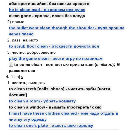
обанкротившийся; без всяких средств
he is clean mad - он совсем рехнулся
clean gone - пропал, исчез без следа
2) прямо
the bullet went clean through the shoulder - пуля прошла
через плечо
2.
разг.
начисто
to scrub floor clean - отскрести дочиста пол
3. честно, добросовестно
play the game clean - вести игру по правилам
♢
to come clean - полностью признаться (
в чём-л.
); ≅
расколоться
4.
[kli:n]
v
1. чистить; очищать
to clean teeth [nails, shoes] - чистить зубы [ногти,
ботинки]
to clean a room - убрать комнату
to clean a window - вымыть /протереть/ окно
I must have these clothes cleaned - мне надо отдать в
чистку эту одежду
to clean one's plate - съесть всю тарелку