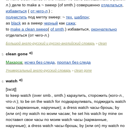
л.) деле to make a ~ sweep (of smth.) совершенно
отделаться
,
избавиться
(
от чего-л
.) ;
подчистить
под метлу sweep: ~
тех.
шаблон
;
as
black
as a sweep
черный
как
сажа
;
to
make a clean sweep
(
of smth
.) избавиться,
окончательно
отделаться (от чего-л.)
Большой англо-русский и русско-английский словарь
clean
>
clean gone
5
Макаров:
исчез без следа
,
пропал без следа
Универсальный англо-русский словарь
clean gone
>
watch
6
[̈ɪwɔtʃ]
to keep watch (over smb., smth.) караулить, сторожить (кого-л.,
что-л.); to be on the watch for подкарауливать, поджидать watch
часы (карманные, наручные); a dress watch часы-брошь; by
(или on) my watch по моим часам; he set his watch by mine он
поставил свои часы по моим watch часы (карманные,
наручные); a dress watch часы-брошь; by (или on) my watch по