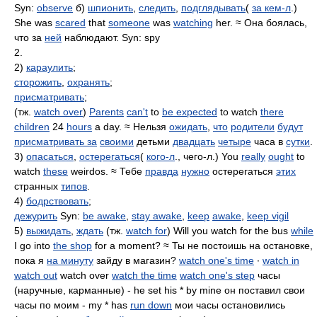
Syn:
observe
б)
шпионить
,
следить
,
подглядывать
(
за кем-л
.)
She was
scared
that
someone
was
watching
her. ≈ Она боялась,
что за
ней
наблюдают. Syn: spy
2.
2)
караулить
;
сторожить
,
охранять
;
присматривать
;
(тж.
watch over
)
Parents
can't
to
be expected
to watch
there
children
24
hours
a day. ≈ Нельзя
ожидать
,
что
родители
будут
присматривать за
своими
детьми
двадцать
четыре
часа в
сутки
.
3)
опасаться
,
остерегаться
(
кого-л
., чего-л.) You
really
ought
to
watch
these
weirdos. ≈ Тебе
правда
нужно
остерегаться
этих
странных
типов
.
4)
бодрствовать
;
дежурить
Syn:
be awake
,
stay awake
,
keep
awake
,
keep vigil
5)
выжидать
,
ждать
(тж.
watch for
) Will you watch for the bus
while
I go into
the shop
for a moment? ≈ Ты не постоишь на остановке,
пока я
на минуту
зайду в магазин?
watch one's time
∙
watch in
watch out
watch over
watch the time
watch one's step
часы
(наручные, карманные) - he set his * by mine он поставил свои
часы по моим - my * has
run down
мои часы остановились