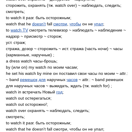
сторожить, охранять (тж. watch over) ~ наблюдать, следить;
смотреть;
to watch it разг. быть осторожным;
watch that he
doesn't
fall
смотри
,
чтобы
он не
упал
;
to
watch TV
смотреть телевизор ~ наблюдать ~ наблюдение ~
надзор ~ присмотр ~ сторож;
уст. страж;
стража, дозор ~ сторожить ~ ист. стража (часть ночи) ~ часы
(карманные, наручные) ;
a dress watch часы-брошь;
by (или on) my watch по моим часам;
he set his watch by mine он поставил свои часы по моим ~ attr.:
~ band
ремешок
для
наручных
часов
~ attr.: ~ band ремешок
для наручных часов ~ выжидать, ждать (тж. watch for) ;
watch in встречать Новый
год
;
watch out остерегаться;
watch out осторожно!;
watch over охранять ~ наблюдать, следить;
смотреть;
to watch it разг. быть осторожным;
watch that he doesn't fall смотри, чтобы он не упал;