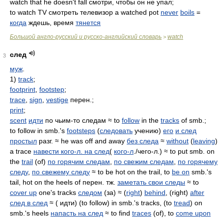
watch that he doesn't fall смотри, чтобы он не упал;
to watch TV смотреть телевизор a watched pot
never
boils
=
когда
ждешь, время
тянется
Большой англо-русский и русско-английский словарь
watch
>
след
3
муж
.
1)
track
;
footprint
,
footstep
;
trace
,
sign
,
vestige
перен.;
print
;
scent
идти
по чьим-то следам ≈ to
follow
in the
tracks
of smb.;
to follow in smb.'s
footsteps
(
следовать
учению)
его
и след
простыл
разг. ≈ he was off and away
без следа
≈
without
(
leaving
)
a trace
навести кого-л. на след
(
кого-л
./чего-л.) ≈ to put smb. on
the
trail
(of)
по горячим следам
,
по свежим следам
,
по горячему
следу
,
по свежему следу
≈ to be hot on the trail, to
be on
smb.'s
tail, hot on the heels of перен. тж.
заметать свои следы
≈ to
cover up
one's tracks
следом
(за) ≈ (
right
)
behind
, (right)
after
след в след
≈ ( идти) (to follow) in smb.'s tracks, (to
tread
) on
smb.'s heels
напасть на след
≈ to find
traces
(of), to
come upon