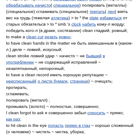
обрабатывать начисто
(
специальное
) полировать (металлы)
(специальное) сглаживать (специальное)
трепать
(
лен
) взять
вес на грудь (тяжелая
атлетика
) > to * the
slate
избавиться
от
старых обязательсв > to * smb.'s
clock
набить
кому-л морду;
победить кого-л (в драке, состязании) clean гладкий, ровный;
to make a
clean cut
резать
ровно
;
to have clean hands in the matter не быть замешанным в (каком-
л.) деле ~ ловкий, искусный;
clean stroke ловкий удар ~ начисто ~ не
бывший
в
употреблении
~ не содержащий исправлений ~
незапятнанный, непорочный;
to have a clean record иметь хорошую репутацию ~
неисписанный
(
о листе бумаги
,
странице
) ~ очищать;
протирать;
сглаживать;
полировать (металл) ;
промывать (золото) ~ полностью, совершенно;
I clean forgot to ask я совершенно забыл
спросить
~ прямо;
как раз
;
to hit clean in the eye
попасть
прямо в глаз
~ хорошо сложенный
(о человеке) ~ чистить ~ чистка, уборка;