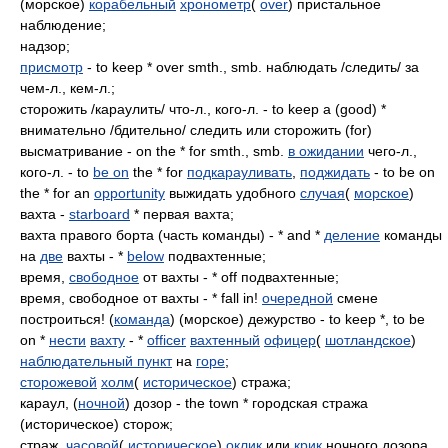
(морское)
корабельный
хронометр
(
over
) пристальное
наблюдение;
надзор;
присмотр
- to keep * over smth., smb. наблюдать /следить/ за
чем-л., кем-л.;
сторожить /караулить/ что-л., кого-л. - to keep a (good) *
внимательно /бдительно/ следить или сторожить (for)
высматривание - on the * for smth., smb.
в ожидании
чего-л.,
кого-л. - to
be on
the * for
подкарауливать
,
поджидать
- to be on
the * for an
opportunity
выжидать удобного
случая
(
морское
)
вахта -
starboard
* первая вахта;
вахта правого борта (часть команды) - * and *
деление
команды
на
две
вахты - *
below
подвахтенные;
время,
свободное
от вахты - * off подвахтенные;
время, свободное от вахты - * fall in!
очередной
смене
построиться! (
команда
) (морское) дежурство - to keep *, to be
on *
нести
вахту
- *
officer
вахтенный
офицер
(
шотландское
)
наблюдательный пункт
на
горе
;
сторожевой
холм
(
историческое
) стража;
караул, (
ночной
) дозор - the town * городская стража
(историческое) сторож;
страж,
часовой
(
историческое
)
оклик
или
крик
ночного дозора