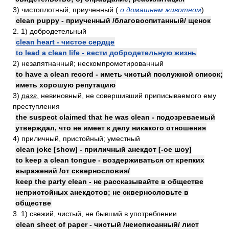
3) чистоплотный; приученный (
о домашнем животном
)
clean puppy - приученный /благовоспитанный/ щенок
2. 1) добродетельный
clean heart - чистое сердце
to lead a clean life - вести добродетельную жизнь
2) незапятнанный; нескомпрометированный
to have a clean record - иметь чистый послужной список;
иметь хорошую репутацию
3)
разг.
невиновный, не совершивший приписываемого ему
преступления
the suspect claimed that he was clean - подозреваемый
утверждал, что не имеет к делу никакого отношения
4) приличный, пристойный; уместный
clean joke [show] - приличный анекдот [-ое шоу]
to keep a clean tongue - воздерживаться от крепких
выражений /от сквернословия/
keep the party clean - не рассказывайте в обществе
непристойных анекдотов; не сквернословьте в
обществе
3. 1) свежий, чистый, не бывший в употреблении
clean sheet of paper - чистый /неисписанный/ лист