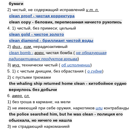
бумаги
2) чистый, не содержащий исправлений
и т. п.
clean proof - чистая корректура
clean copy - беловик, переписанная начисто рукопись
4. 1) чистый, без примеси; цельный
clean gold - чистое золото
clean diamond - бриллиант чистой воды
2)
физ.
,
хим.
нерадиоактивный
clean bomb -
воен.
чистая бомба (
не образующая
радиоактивных продуктов взрыва
)
3)
муз.
технически чистый (
об исполнении
)
5. 1) с чистым днищем, без обрастания (
о судне
)
2) с пустыми трюмами
the whaling ship returned home clean - китобойное судно
вернулось без добычи
6.
амер.
сл.
1) без гроша в кармане; на мели
2) не имеющий при себе оружия, наркотиков
или
контрабанды
the police searched him, but he was clean - полиция его
обыскала, но ничего не нашла
3) не страдающий наркоманией