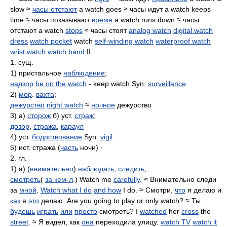
slow ≈
часы отстают
a watch goes ≈ часы идут a watch keeps
time ≈ часы показывают
время
a watch runs down ≈ часы
отстают a watch
stops
≈ часы стоят
analog watch
digital watch
dress
watch pocket
watch
self-winding watch
waterproof watch
wrist watch
watch band
II
1. сущ.
1) пристальное
наблюдение
;
надзор
be on the watch
- keep watch Syn:
surveillance
2)
мор
.
вахта
;
дежурство
night watch
≈
ночное
дежурство
3) а)
сторож
б) уст.
страж
;
дозор
,
стража
,
караул
4) уст.
бодрствование
Syn:
vigil
5) ист. стража (
часть
ночи) ∙
2. гл.
1) а) (
внимательно
)
наблюдать
,
следить
;
смотреть
(
за кем-л
.) Watch me
carefully
. ≈ Внимательно следи
за
мной
.
Watch what I do
and how
I do. ≈ Смотри,
что
я делаю и
как
я
это
делаю. Are you going to play or only watch? ≈ Ты
будешь
играть
или
просто
смотреть? I
watched
her
cross
the
street
. ≈ Я видел, как
она
переходила улицу.
watch TV
watch it