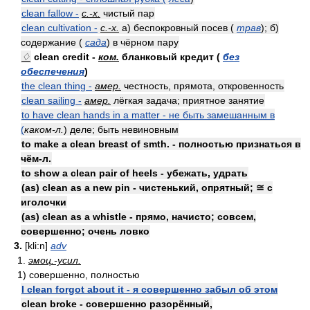
clean fallow -
с.-х.
чистый пар
clean cultivation -
с.-х.
а) беспокровный посев (
трав
); б)
содержание (
сада
) в чёрном пару
♢
clean credit -
ком.
бланковый кредит (
без
обеспечения
)
the clean thing -
амер.
честность, прямота, откровенность
clean sailing -
амер.
лёгкая задача; приятное занятие
to have clean hands in a matter - не быть замешанным в
(
каком-л.
) деле; быть невиновным
to make a clean breast of smth. - полностью признаться в
чём-л.
to show a clean pair of heels - убежать, удрать
(as) clean as a new pin - чистенький, опрятный; ≅ с
иголочки
(as) clean as a whistle - прямо, начисто; совсем,
совершенно; очень ловко
3.
[kli:n]
adv
1.
эмоц.-усил.
1) совершенно, полностью
I clean forgot about it - я совершенно забыл об этом
clean broke - совершенно разорённый,