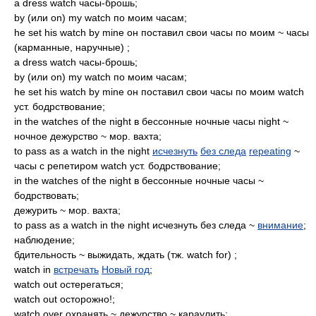
a dress watch часы-брошь;
by (или on) my watch по моим часам;
he set his watch by mine он поставил свои часы по моим ~ часы
(карманные, наручные) ;
a dress watch часы-брошь;
by (или on) my watch по моим часам;
he set his watch by mine он поставил свои часы по моим watch
уст. бодрствование;
in the watches of the night в бессонные ночные часы night ~
ночное дежурство ~ мор. вахта;
to pass as a watch in the night
исчезнуть
без следа
repeating
~
часы с репетиром watch уст. бодрствование;
in the watches of the night в бессонные ночные часы ~
бодрствовать;
дежурить ~ мор. вахта;
to pass as a watch in the night исчезнуть без следа ~
внимание
;
наблюдение;
бдительность ~ выжидать, ждать (тж. watch for) ;
watch in
встречать
Новый год
;
watch out остерегаться;
watch out осторожно!;
watch over охранять ~ дежурство ~ караулить;