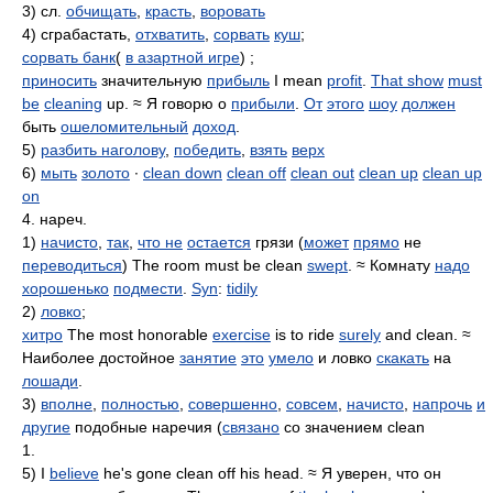
3) сл.
обчищать
,
красть
,
воровать
4) сграбастать,
отхватить
,
сорвать
куш
;
сорвать банк
(
в азартной игре
) ;
приносить
значительную
прибыль
I mean
profit
.
That show
must
be
cleaning
up. ≈ Я говорю о
прибыли
.
От
этого
шоу
должен
быть
ошеломительный
доход
.
5)
разбить наголову
,
победить
,
взять
верх
6)
мыть
золото
∙
clean down
clean off
clean out
clean up
clean up
on
4. нареч.
1)
начисто
,
так
,
что не
остается
грязи (
может
прямо
не
переводиться
) The room must be clean
swept
. ≈ Комнату
надо
хорошенько
подмести
.
Syn
:
tidily
2)
ловко
;
хитро
The most honorable
exercise
is to ride
surely
and clean. ≈
Наиболее достойное
занятие
это
умело
и ловко
скакать
на
лошади
.
3)
вполне
,
полностью
,
совершенно
,
совсем
,
начисто
,
напрочь
и
другие
подобные наречия (
связано
со значением clean
1.
5) I
believe
he's gone clean off his head. ≈ Я уверен, что он