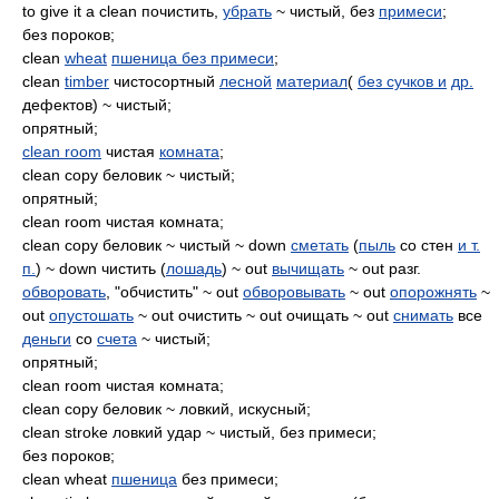
to give it a clean почистить,
убрать
~ чистый, без
примеси
;
без пороков;
clean
wheat
пшеница без примеси
;
clean
timber
чистосортный
лесной
материал
(
без сучков и
др.
дефектов) ~ чистый;
опрятный;
clean room
чистая
комната
;
clean сору беловик ~ чистый;
опрятный;
clean room чистая комната;
clean сору беловик ~ чистый ~ down
сметать
(
пыль
со стен
и т.
п.
) ~ down чистить (
лошадь
) ~ out
вычищать
~ out разг.
обворовать
, "обчистить" ~ out
обворовывать
~ out
опорожнять
~
out
опустошать
~ out очистить ~ out очищать ~ out
снимать
все
деньги
со
счета
~ чистый;
опрятный;
clean room чистая комната;
clean сору беловик ~ ловкий, искусный;
clean stroke ловкий удар ~ чистый, без примеси;
без пороков;
clean wheat
пшеница
без примеси;