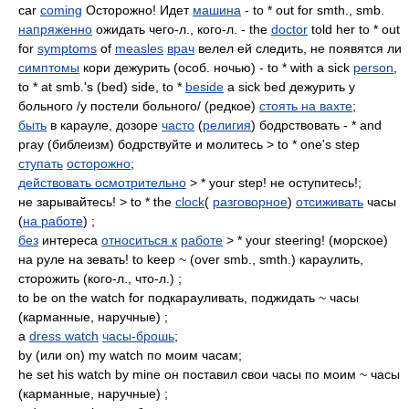
car
coming
Осторожно! Идет
машина
- to * out for smth., smb.
напряженно
ожидать чего-л., кого-л. - the
doctor
told her to * out
for
symptoms
of
measles
врач
велел ей следить, не появятся ли
симптомы
кори дежурить (особ. ночью) - to * with a sick
person
,
to * at smb.'s (bed) side, to *
beside
a sick bed дежурить у
больного /у постели больного/ (редкое)
стоять на вахте
;
быть
в карауле, дозоре
часто
(
религия
) бодрствовать - * and
pray (библеизм) бодрствуйте и молитесь > to * one's step
ступать
осторожно
;
действовать осмотрительно
> * your step! не оступитесь!;
не зарывайтесь! > to * the
clock
(
разговорное
)
отсиживать
часы
(
на работе
) ;
без
интереса
относиться к
работе
> * your steering! (морское)
на руле на зевать! to keep ~ (over smb., smth.) караулить,
сторожить (кого-л., что-л.) ;
to be on the watch for подкарауливать, поджидать ~ часы
(карманные, наручные) ;
a
dress watch
часы-брошь
;
by (или on) my watch по моим часам;
he set his watch by mine он поставил свои часы по моим ~ часы
(карманные, наручные) ;