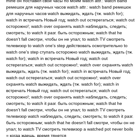
mine он поставил свои часы по моим watch attr.: watch band
ремешок для наручных часов watch attr.: watch band ремешок
для наручных часов watch выжидать, ждать (тж. watch for);
watch in встречать Новый год; watch out остерегаться; watch out
осторожно!; watch over охранять watch наблюдать, следить;
смотреть; to watch it разг. быть осторожным; watch that he
doesn't fall смотри, чтобы он не упал; to watch TV смотреть
телевизор to watch one's step действовать осмотрительно to
watch one's step ступать осторожно watch выжидать, ждать (тж.
watch for); watch in встречать Новый год; watch out
остерегаться; watch out осторожно!; watch over охранять watch
выжидать, ждать (тж. watch for); watch in встречать Новый год;
watch out остерегаться; watch out осторожно!; watch over
охранять watch выжидать, ждать (тж. watch for); watch in
встречать Новый год; watch out остерегаться; watch out
осторожно!; watch over охранять watch наблюдать, следить;
смотреть; to watch it разг. быть осторожным; watch that he
doesn't fall смотри, чтобы он не упал; to watch TV смотреть
телевизор watch наблюдать, следить; смотреть; to watch it разг.
быть осторожным; watch that he doesn't fall смотри, чтобы он не
упал; to watch TV смотреть телевизор a watched pot never boils
= когда ждешь, время тянется