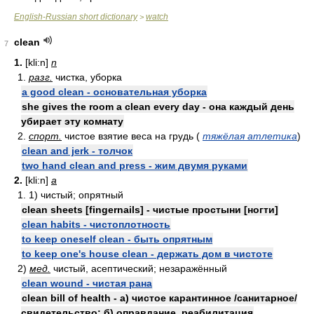
English-Russian short dictionary
watch
>
clean
7
1.
[kli:n]
n
1.
разг.
чистка, уборка
a good clean - основательная уборка
she gives the room a clean every day - она каждый день
убирает эту комнату
2.
спорт.
чистое взятие веса на грудь (
тяжёлая атлетика
)
clean and jerk - толчок
two hand clean and press - жим двумя руками
2.
[kli:n]
a
1. 1) чистый; опрятный
clean sheets [fingernails] - чистые простыни [ногти]
clean habits - чистоплотность
to keep oneself clean - быть опрятным
to keep one's house clean - держать дом в чистоте
2)
мед.
чистый, асептический; незаражённый
clean wound - чистая рана
clean bill of health - а) чистое карантинное /санитарное/
свидетельство; б) оправдание, реабилитация