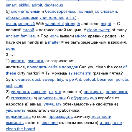
smart
,
skilful
,
adroit
,
dexterous
5)
окончательный
и
бесповоротный
,
полный
(
со словами
,
обозначающими
уничтожение
и т.п.
) ;
очень
мощный
With
wonderful
strength
and clean
might
. ≈ С
великой
силой
и потрясающей мощью. A
clean sweep
of many
ancient
families
. ≈ Под
ноль
вывели
много
древних родов. ∙ to
have clean hands in a
matter
≈ не быть замешанным в каком-л.
деле
3. гл.
1)
чистить
,
очищать
от загрязнения;
чиститься,
приводить себя в порядок
Can you clean the coat
of
these
dirty marks? ≈ Ты можешь
вывести
эти
грязные пятна?
Syn:
cleanse
,
dust
,
sweep
,
tidy
,
wipe Ant
:
befoul
,
besmear
,
pollute
,
soil
,
stain
2)
устранять
лишнее
,
то
,
что
мешает а)
протирать
,
полировать
б)
сглаживать
в)
корчевать пни
г)
обдирать
дно
корабля от
наростов д) авиац.
улучшать
обтекаемостные свойства е)
увольнять
нежелательного работника;
подсиживать
ж) воен.
производить
зачистку
местности
;
выжигать
какое-л.
явление
каленым железом з)
и так далее
∙
clean the board