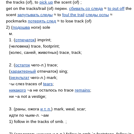
the tracks (of), to
pick up
the scent (of) ;
get on the tracks/trail (of) перен.
сбивать со следа
≈
to put off
the
scent
запутывать следы
≈ to
foul the trail
следы оспы
≈
pockmarks
потерять след
≈ to lose track (of)
2) (
подошва
ноги) sole
м.
1. (
отпечаток
) imprint;
(человека) trace, footprint;
(колес, саней, животных) trace, track;
2. (
остаток
чего-л.) trace;
(
характерный
отпечаток) sing;
(
результат
чего-л.) mark;
~ы слез traces of
tears
;
никакого
~а не осталось no trace
remains
;
ни ~а not a vestige;
3. (раны, ожога
и т. п.
) mark, weal, scar;
идти пo чьим-л. ~ам
1) follow in the tracks of smb. ;