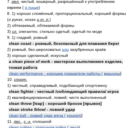
7.
рел.
чистый, кошерный, разрешённый к употреблению
евреям (
о пище
)
8. 1) хорошо сложённый, пропорциональный; хорошей формы
(
о руках, ногах
и т. п.
)
2) обтекаемый, обтекаемой формы
3)
сл.
элегантно, стильно одетый; одетый по моде
9. 1) гладкий, ровный
clean coast - ровный, безопасный для плавания берег
2) ровный, без шероховатых
или
зазубренных краёв
3) хорошо сделанный; искусный
a clean piece of work - мастерски выполненное изделие,
тонкая работа
clean performance - хорошие показатели работы (
машины
)
10.
спорт.
1) честный, справедливый, подобающий спортсмену
clean fighter - честный /соблюдающий правила/ игрок
2) квалифицированный, ловкий; чисто выполненный
clean throw [leap] - хороший бросок [прыжок]
clean stroke /blow/ - ловкий удар
clean ball - ловкий удар мяча (
крикет
)
11.
лес.
,
с.-х.
сплошной
clean cutting - сплошная рубка (
леса
)