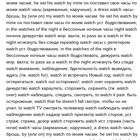
моим часам; he set his watch by mine он поставил свои часы по
моим watch часы (карманные, наручные); a dress watch часы-
брошь; by (или on) my watch по моим часам; he set his watch by
mine он поставил свои часы по моим watch уст. бодрствование;
in the watches of the night в бессонные ночные часы night watch
ночное дежурство watch мор. вахта; to pass as a watch in the
night исчезнуть без следа repeating watch часы с репетиром
watch уст. бодрствование; in the watches of the night в
бессонные ночные часы watch бодрствовать; дежурить watch
мор. вахта; to pass as a watch in the night исчезнуть без следа
watch внимание; наблюдение; бдительность watch выжидать,
ждать (тж. watch for); watch in встречать Новый год; watch out
остерегаться; watch out осторожно!; watch over охранять watch
дежурство watch караулить; сторожить, охранять (тж. watch
over) watch наблюдать, следить; смотреть; to watch it разг. быть
осторожным; watch that he doesn't fall смотри, чтобы он не
упал; to watch TV смотреть телевизор watch наблюдать watch
наблюдение watch надзор watch присмотр watch сторож; уст.
страж; стража, дозор watch сторожить watch ист. стража (часть
ночи) watch часы (карманные, наручные); a dress watch часы-
брошь; by (или on) my watch по моим часам; he set his watch by