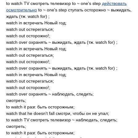
to watch TV смотреть телевизор to ~ one's step
действовать
осмотрительно
to ~ one's step ступать осторожно ~ выжидать,
ждать (тж. watch for) ;
watch in встречать Новый год;
watch out остерегаться;
watch out осторожно!;
watch over охранять ~ выжидать, ждать (тж. watch for) ;
watch in встречать Новый год;
watch out остерегаться;
watch out осторожно!;
watch over охранять ~ выжидать, ждать (тж. watch for) ;
watch in встречать Новый год;
watch out остерегаться;
watch out осторожно!;
watch over охранять ~ наблюдать, следить;
смотреть;
to watch it разг. быть осторожным;
watch that he doesn't fall смотри, чтобы он не упал;
to watch TV смотреть телевизор ~ наблюдать, следить;
смотреть;
to watch it разг. быть осторожным;