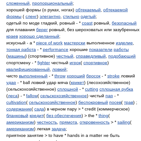
сложенный
,
пропорциональный
;
хорошей формы (о руках, ногах)
обтекаемый
,
обтекаемой
формы
(
сленг
)
элегантно
,
стильно
одетый
;
одетый по моде гладкий, ровный - *
coast
ровный,
безопасный
для плавания
берег
ровный, без шероховатых или зазубренных
краев
хорошо сделанный
;
искусный - a *
piece of work
мастерски
выполненное
изделие
,
тонкая работа
- *
performance
хорошие
показатели
работы
(
машины
) (спортивное)
честный
,
справедливый
,
подобающий
спортсмену - *
fighter
честный
игрок
(
спортивное
)
квалифицированный
,
ловкий
;
чисто
выполненный
- *
throw
хороший
бросок
- *
stroke
ловкий
удар
- * ball ловкий удар мяча (
крикет
) (лесохозяйственное)
(сельскохозяйственное)
сплошной
- *
cutting
сплошная рубка
(
леса
) - *
fallow
(
сельскохозяйственное
) чистый
пар
- *
cultivation
(
сельскохозяйственное
)
беспокровный
посев
(
трав
) ;
содержание
(
сада
) в черном пару > * crеdit (коммерческое)
бланковый
кредит
(
без обеспечения
) > the *
thing
(
американизм
)
честность
,
прямота
,
откровенность
> *
sailing
(
американизм
) легкая
задача
;
приятное занятие > to have * hands in a matter не быть