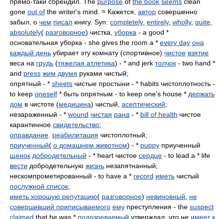
прямо-таки сбрендил. The
purpose
of
the book
seems
clean
gone
out of
the writer's mind. ≈ Кажется,
автор
совершенно
забыл, о
чем
писал
книгу. Syn:
completely
,
entirely
,
wholly
,
quite
,
absolutely
(
разговорное
) чистка,
уборка
- a good *
основательная уборка - she gives the room a *
every day
она
каждый день
убирает эту комнату (спортивное)
чистое
взятие
веса на
грудь
(
тяжелая атлетика
) - * and jerk
толчок
- two hand *
and
press
жим
двумя
руками чистый;
опрятный - *
sheets
чистые простыни - * habits чистоплотность -
to keep
oneself
* быть опрятным - to keep one's house *
держать
дом
в чистоте (
медицина
) чистый,
асептический
;
незараженный - *
wound
чистая
рана
- *
bill of health
чистое
карантинное
свидетельство
;
оправдание
.
реабилитация
чистоплотный;
приученный
(
о домашнем животном
) - *
puppy
приученный
щенок
добродетельный
- * heart чистое
сердце
- to lead a * life
вести
добродетельную
жизнь
незапятнанный;
нескомпрометированный - to have a *
record
иметь
чистый
послужной список
;
иметь хорошую репутацию
(
разговорное
)
невиновный
,
не
совершивший приписываемого
ему
преступления - the
suspect
claimed
that he was *
подозреваемый
утверждал, что не
имеет
к