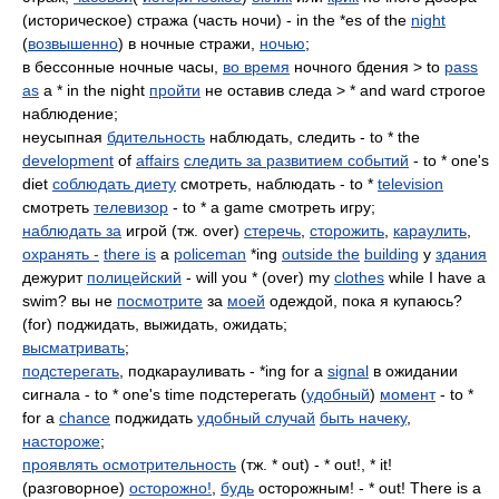
(историческое) стража (часть ночи) - in the *es of the
night
(
возвышенно
) в ночные стражи,
ночью
;
в бессонные ночные часы,
во время
ночного бдения > to
pass
as
a * in the night
пройти
не оставив следа > * and ward строгое
наблюдение;
неусыпная
бдительность
наблюдать, следить - to * the
development
of
affairs
следить за развитием событий
- to * one's
diet
соблюдать диету
смотреть, наблюдать - to *
television
смотреть
телевизор
- to * a game смотреть игру;
наблюдать за
игрой (тж. over)
стеречь
,
сторожить
,
караулить
,
охранять -
there is
a
policeman
*ing
outside the
building
у
здания
дежурит
полицейский
- will you * (over) my
clothes
while I have a
swim? вы не
посмотрите
за
моей
одеждой, пока я купаюсь?
(for) поджидать, выжидать, ожидать;
высматривать
;
подстерегать
, подкарауливать - *ing for a
signal
в ожидании
сигнала - to * one's time подстерегать (
удобный
)
момент
- to *
for a
chance
поджидать
удобный случай
быть начеку
,
настороже
;
проявлять осмотрительность
(тж. * out) - * out!, * it!
(разговорное)
осторожно!
,
будь
осторожным! - * out! There is a