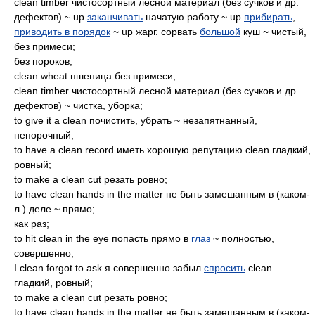
clean timber чистосортный лесной материал (без сучков и др.
дефектов) ~ up
заканчивать
начатую работу ~ up
прибирать
,
приводить в порядок
~ up жарг. сорвать
большой
куш ~ чистый,
без примеси;
без пороков;
clean wheat пшеница без примеси;
clean timber чистосортный лесной материал (без сучков и др.
дефектов) ~ чистка, уборка;
to give it a clean почистить, убрать ~ незапятнанный,
непорочный;
to have a clean record иметь хорошую репутацию clean гладкий,
ровный;
to make a clean cut резать ровно;
to have clean hands in the matter не быть замешанным в (каком-
л.) деле ~ прямо;
как раз;
to hit clean in the eye попасть прямо в
глаз
~ полностью,
совершенно;
I clean forgot to ask я совершенно забыл
спросить
clean
гладкий, ровный;
to make a clean cut резать ровно;
to have clean hands in the matter не быть замешанным в (каком-