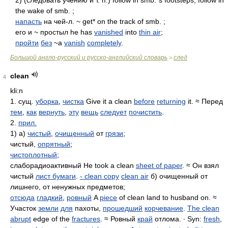
2) (следовать учению и т. п.) follow in smb.`s footsteps, follow in
the wake of smb. ;
напасть
на чей-л. ~ get* on the track of smb. ;
его и ~ простыл he has
vanished
into
thin air
;
пройти
без
~а
vanish
completely
.
Большой англо-русский и русско-английский словарь
след
>
clean
4
kli:n
1. сущ.
уборка
,
чистка
Give it a clean
before
returning
it. ≈ Перед
тем
,
как
вернуть
,
эту
вещь
следует
почистить
.
2.
прил.
1) а)
чистый
,
очищенный
от
грязи
;
чистый,
опрятный
;
чистоплотный
;
слаборадиоактивный He took a clean
sheet of paper
. ≈ Он взял
чистый
лист бумаги
.
-
clean copy
clean air
б) очищенный от
лишнего, от ненужных предметов;
отсюда
гладкий
,
ровный
A
piece
of clean land to husband on. ≈
Участок
земли
для
пахоты,
прошедший
корчевание
.
The clean
abrupt
edge of the
fractures
. ≈ Ровный
край
отлома. ∙ Syn:
fresh
,