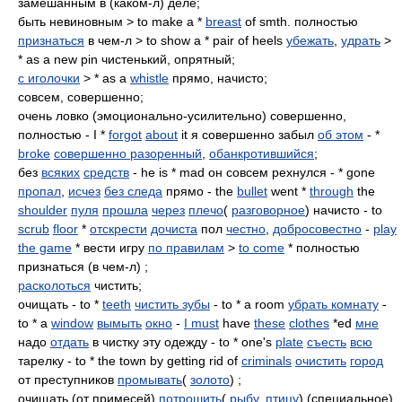
замешанным в (каком-л) деле;
быть невиновным > to make a *
breast
of smth. полностью
признаться
в чем-л > to show a * pair of heels
убежать
,
удрать
>
* as a new pin чистенький, опрятный;
с иголочки
> * as a
whistle
прямо, начисто;
совсем, совершенно;
очень ловко (эмоционально-усилительно) совершенно,
полностью - I *
forgot
about
it я совершенно забыл
об этом
- *
broke
совершенно разоренный
,
обанкротившийся
;
без
всяких
средств
- he is * mad он совсем рехнулся - * gone
пропал
,
исчез
без следа
прямо - the
bullet
went *
through
the
shoulder
пуля
прошла
через
плечо
(
разговорное
) начисто - to
scrub
floor
*
отскрести
дочиста
пол
честно
,
добросовестно
-
play
the game
* вести игру
по правилам
>
to come
* полностью
признаться (в чем-л) ;
расколоться
чистить;
очищать - to *
teeth
чистить зубы
- to * a room
убрать комнату
-
to * a
window
вымыть
окно
-
I must
have
these
clothes
*ed
мне
надо
отдать
в чистку эту одежду - to * one's
plate
съесть
всю
тарелку - to * the town by getting rid of
criminals
очистить
город
от преступников
промывать
(
золото
) ;
очищать (от примесей)
потрошить
(
рыбу
,
птицу
) (специальное)