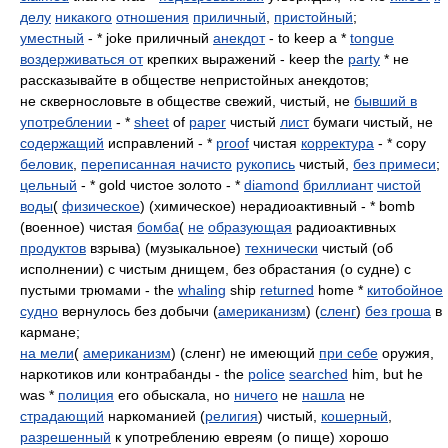
делу
никакого
отношения
приличный
,
пристойный
;
уместный
- * joke приличный
анекдот
- to keep a *
tongue
воздерживаться от
крепких выражений - keep the
party
* не
рассказывайте в обществе непристойных анекдотов;
не сквернословьте в обществе свежий, чистый, не
бывший в
употреблении
- *
sheet
of
paper
чистый
лист
бумаги чистый, не
содержащий
исправлений - *
proof
чистая
корректура
- * copy
беловик
,
переписанная начисто
рукопись
чистый,
без примеси
;
цельный
- * gold чистое золото - *
diamond
бриллиант
чистой
воды
(
физическое
) (химическое) нерадиоактивный - * bomb
(военное) чистая
бомба
(
не
образующая
радиоактивных
продуктов
взрыва) (музыкальное)
технически
чистый (об
исполнении) с чистым днищем, без обрастания (о судне) с
пустыми трюмами - the
whaling
ship
returned
home *
китобойное
судно
вернулось без добычи (
американизм
) (
сленг
)
без гроша
в
кармане;
на мели
(
американизм
) (сленг) не имеющий
при себе
оружия,
наркотиков или контрабанды - the
police
searched
him, but he
was *
полиция
его обыскала, но
ничего
не
нашла
не
страдающий
наркоманией (
религия
) чистый,
кошерный
,
разрешенный
к употреблению евреям (о пище) хорошо