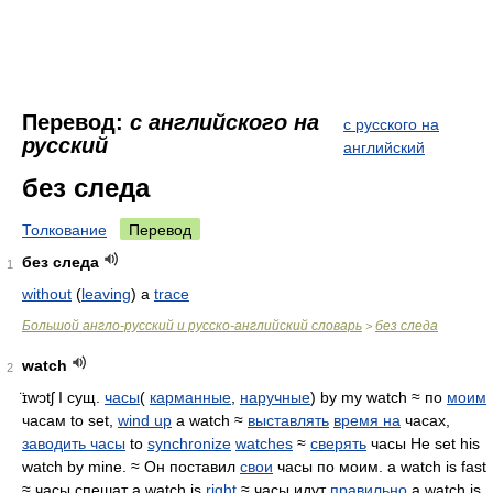
Перевод:
с английского на
с русского на
русский
английский
без следа
Толкование
Перевод
без следа
1
without
(
leaving
) a
trace
Большой англо-русский и русско-английский словарь
без следа
>
watch
2
̈ɪwɔtʃ
I сущ.
часы
(
карманные
,
наручные
) by my watch ≈ по
моим
часам to set,
wind up
a watch ≈
выставлять
время на
часах,
заводить часы
to
synchronize
watches
≈
сверять
часы He set his
watch by mine. ≈ Он поставил
свои
часы по моим. a watch is fast
≈ часы спешат a watch is
right
≈ часы идут
правильно
a watch is