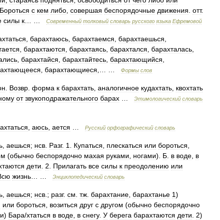
ми
,
стараясь
подняться
,
освободиться
от
чего
либо
или
Бороться
с
кем
либо
,
совершая
беспорядочные
движения
.
отт
.
е
силы
к
… …
Современный
толковый
словарь
русского
языка
Ефремовой
ахтаться
,
барахтаюсь
,
барахтаемся
,
барахтаешься
,
тается
,
барахтаются
,
барахтаясь
,
барахтался
,
барахталась
,
ались
,
барахтайся
,
барахтайтесь
,
барахтающийся
,
рахтающееся
,
барахтающиеся
,… …
Формы
слов
он
.
Возвр
.
форма
к
барахтать
,
аналогичное
кудахтать
,
квохтать
ному
от
звукоподражательного
барах
…
Этимологический
словарь
ахтаться
,
аюсь
,
ается
…
Русский
орфографический
словарь
ь
,
аешься
;
нсв
.
Разг
.
1
.
Купаться
,
плескаться
или
бороться
,
ом
(
обычно
беспорядочно
махая
руками
,
ногами
).
Б
.
в
воде
,
в
хтаются
дети
.
2
.
Прилагать
все
силы
к
преодолению
или
Всю
жизнь
… …
Энциклопедический
словарь
ь
,
аешься
;
нсв
.;
разг
.
см
.
тж
.
барахтание
,
барахтанье
1
)
я
или
бороться
,
возиться
друг
с
другом
(
обычно
беспорядочно
ми
)
Бара
/
хтаться
в
воде
,
в
снегу
.
У
берега
барахтаются
дети
.
2
)