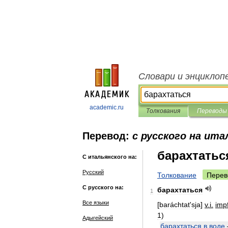
Словари и энциклоп
academic.ru
Толкования
Переводы
Перевод:
с русского на ита
барахтатьс
С итальянского на:
Русский
Толкование
Перев
С русского на:
барахтаться
1
Все языки
[
baráchtat
'
sja
]
v
.
i
.
imp
1
)
Адыгейский
барахтаться
в
воде