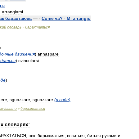
rsi
,
arrangiarsi
ак
барахтаюсь
— -
Come
va
? -
Mi
arrangio
кий
словарь
барахтаться
>
e
дочные
движения
)
annaspare
одиться
)
svincolarsi
оде
)
tere
,
sguazzare
,
sguazzare
(
в
воде
)
so
-
italiano
барахтаться
>
их
словарях:
АРАХТАТЬСЯ
,
пск
.
барыхматься
,
возиться
,
биться
руками
и