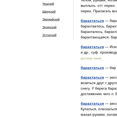
телом
,
руками
,
нога
Чешский
выплыть
.
отт
.
перен
.
перен
.
Прилагать
вс
Шведский
Эвенкийский
барахтаться
—
бар
барахтаетесь
,
барах
Эрзянский
барахталось
,
барахт
Эстонский
барахтающаяся
,
ба
барахтаться
—
Иск
и
др
.,
суф
.
производ
русского
языка
барахтаться
—
бар
барахтаться
—
аюс
возиться
друг
с
друг
снегу
.
У
берега
бара
достижению
чего
л
.
барахтаться
—
аюс
Купаться
,
плескатьс
махая
руками
,
нога