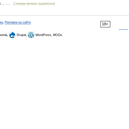
к
… …
Словарь
многих
выражений
ка
,
Реклама на сайте
18+
omla,
Drupal,
WordPress, MODx.