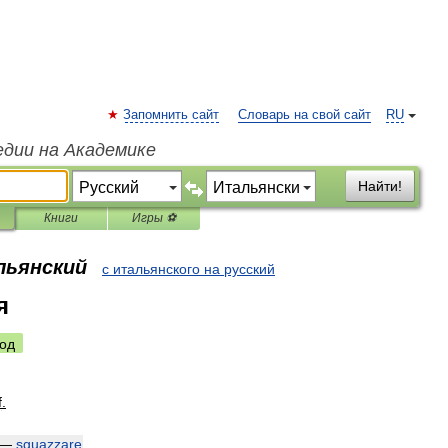
Запомнить сайт
Словарь на свой сайт
RU
едии на Академике
Найти!
Книги
Игры ⚽
льянский
с итальянского на русский
я
од
f
.
—
sguazzare