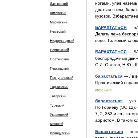
ногами
,
упав
наземь
Латышский
драться
с
кем
;
барах
Литовский
кузовок
.
Взбарахтае
Марийский
БАРАХТАТЬСЯ
—
Б
Немецкий
Делать
лежа
беспор
воде
.
Толковый
слов
Нидерландский
Норвежский
БАРАХТАТЬСЯ
—
Б
беспорядочные
дви
Осетинский
С
.
И
.
Ожегов
,
Н
.
Ю
.
Ш
Персидский
барахтаться
— /
в
в
Португальский
Практический
справо
Таджикский
синонимов
Татарский
барахтаться
—
укр
Турецкий
По
Горяеву
(
ЭС
12
),
7
,
2
,
353
и
сл
.,
котор
Украинский
аористом
.
В
таком
с
Финский
Барахтаться
—
нес
Французский