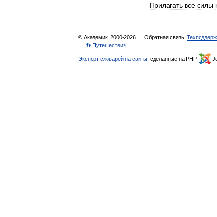
Прилагать
все
силы
© Академик, 2000-2026
Обратная связь:
Техподдерж
👣 Путешествия
Экспорт словарей на сайты
, сделанные на PHP,
Jo