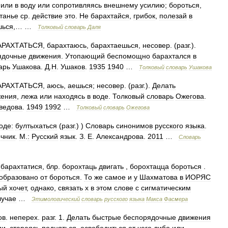
или
в
воду
или
сопротивляясь
внешнему
усилию
;
бороться
,
танье
ср
.
действие
это
.
Не
барахтайся
,
грибок
,
полезай
в
шься
,… …
Толковый
словарь
Даля
АРАХТАТЬСЯ
,
барахтаюсь
,
барахтаешься
,
несовер
. (
разг
.).
ядочные
движения
.
Утопающий
беспомощно
барахтался
в
арь
Ушакова
.
Д
.
Н
.
Ушаков
.
1935
1940
…
Толковый
словарь
Ушакова
АРАХТАТЬСЯ
,
аюсь
,
аешься
;
несовер
. (
разг
.).
Делать
жения
,
лежа
или
находясь
в
воде
.
Толковый
словарь
Ожегова
.
ведова
.
1949
1992
…
Толковый
словарь
Ожегова
оде:
бултыхаться
(
разг
.) )
Словарь
синонимов
русского
языка
.
чник
.
М
.
:
Русский
язык
.
З
.
Е
.
Александрова
.
2011
…
Словарь
.
барахтатися
,
блр
.
борохтаць
двигать
,
борохтацца
бороться
.
образовано
от
бороться
.
То
же
самое
и
у
Шахматова
в
ИОРЯС
ый
хочет
,
однако
,
связать
х
в
этом
слове
с
сигматическим
лучае
…
Этимологический
словарь
русского
языка
Макса
Фасмера
ов
.
неперех
.
разг
.
1
.
Делать
быстрые
беспорядочные
движения