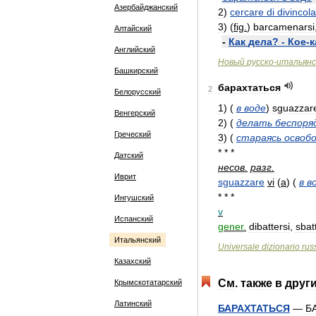
Азербайджанский
2
)
cercare
di
divincola
3
)
(
fig
.
)
barcamenarsi
Алтайский
-
Как
дела
? -
Кое
-
к
Английский
Новый
русско
-
итальянс
Башкирский
барахтаться
2
Белорусский
1
)
(
в
воде
)
sguazzar
Венгерский
2
)
(
делать
беспоря
Греческий
3
)
(
стараясь
освоб
* * *
Датский
несов
.
разг
.
Иврит
sguazzare
vi
(
a
)
(
в
в
* * *
Ингушский
v
Испанский
gener
.
dibattersi
,
sbat
Итальянский
Universale
dizionario
rus
Казахский
См
.
также
в
друг
Крымскотатарский
Латинский
БАРАХТАТЬСЯ
—
Б