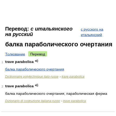
Перевод:
с итальянского
с русского на
на русский
итальянский
балка параболического очертания
Толкование
Перевод
trave parabolica
1
балка параболического очертания
Dictionnaire polytechnique italo-russe
trave parabolica
>
trave parabolica
2
балка параболического очертания; параболическая ферма
Dizionario di costruzione italiana-russo
trave parabolica
>