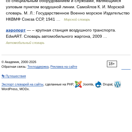
со специальным оборудованием и службами, являющийся
узловым пунктом воздушной линии. Самойлов К. И. Морской
словарь. М. Л.: Государственное Военно морское Издательство
НКВМФ Союза ССР, 1941 …
Морской словарь
аэропорт
— – крупная станция воздушного транспорта.
EdwART. Словарь автомобильного жаргона, 2009 …
Автомобильный словарь
© Академик, 2000-2026
18+
Обратная связь:
Техподдержка
,
Реклама на сайте
👣 Путешествия
Экспорт словарей на сайты
, сделанные на PHP,
Joomla,
Drupal,
WordPress, MODx.