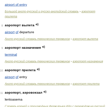
airport of entry
Большой англо-русский и русско-английский словарь
аэропорт
>
прилета
аэропорт вылета
8
airport
of
departure
Англо-русский словарь технических терминов
аэропорт вылета
>
аэропорт назначения
9
terminal
Англо-русский словарь технических терминов
аэропорт назначения
>
аэропорт прилета
10
airport
of
entry
Англо-русский словарь технических терминов
аэропорт прилета
>
аэропорт, аэровокзал
11
lentoasema
Словарь корней и производных форм языка Идо с переводом на русский