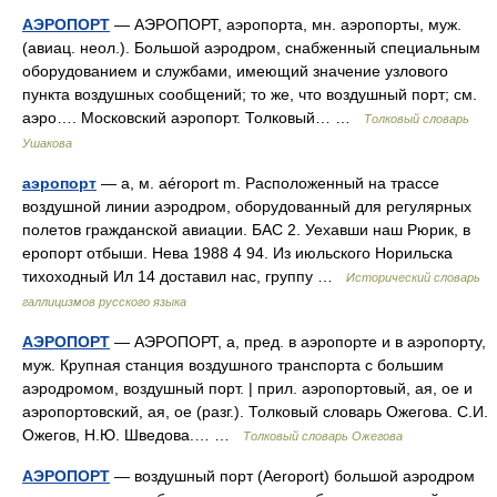
АЭРОПОРТ
— АЭРОПОРТ, аэропорта, мн. аэропорты, муж.
(авиац. неол.). Большой аэродром, снабженный специальным
оборудованием и службами, имеющий значение узлового
пункта воздушных сообщений; то же, что воздушный порт; см.
аэро…. Московский аэропорт. Толковый… …
Толковый словарь
Ушакова
аэропорт
— а, м. aéroport m. Расположенный на трассе
воздушной линии аэродром, оборудованный для регулярных
полетов гражданской авиации. БАС 2. Уехавши наш Рюрик, в
еропорт отбыши. Нева 1988 4 94. Из июльского Норильска
тихоходный Ил 14 доставил нас, группу …
Исторический словарь
галлицизмов русского языка
АЭРОПОРТ
— АЭРОПОРТ, а, пред. в аэропорте и в аэропорту,
муж. Крупная станция воздушного транспорта с большим
аэродромом, воздушный порт. | прил. аэропортовый, ая, ое и
аэропортовский, ая, ое (разг.). Толковый словарь Ожегова. С.И.
Ожегов, Н.Ю. Шведова.… …
Толковый словарь Ожегова
АЭРОПОРТ
— воздушный порт (Aeroport) большой аэродром