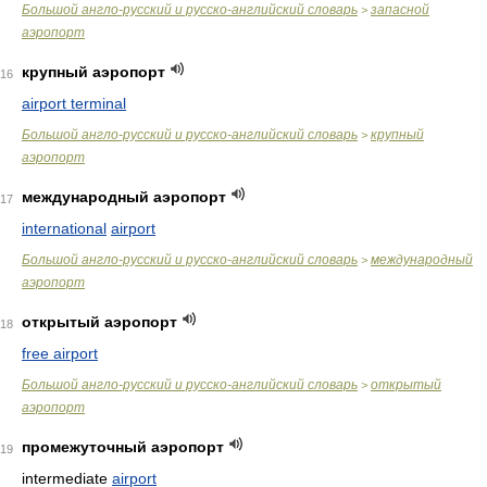
Большой англо-русский и русско-английский словарь
запасной
>
аэропорт
крупный аэропорт
16
airport terminal
Большой англо-русский и русско-английский словарь
крупный
>
аэропорт
международный аэропорт
17
international
airport
Большой англо-русский и русско-английский словарь
международный
>
аэропорт
открытый аэропорт
18
free airport
Большой англо-русский и русско-английский словарь
открытый
>
аэропорт
промежуточный аэропорт
19
intermediate
airport