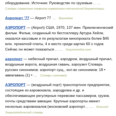
оборудование. Источник: Руководство по грузовым… …
Словарь-справочник терминов нормативно-технической документации
Аэропорт ’77
— Airport 77 …
Википедия
АЭРОПОРТ
— (Airport) США, 1970, 137 мин. Приключенческий
фильм. Фильм, созданный по бестселлеру Артура Хейли,
оказался кассовым и по результатам кинопроката более $45
млн. прокатной платы, 4 е место среди картин 60 х годов.
Сейчас он может показаться… …
Энциклопедия кино
аэропорт
— небесный причал, аэродром, воздушный причал,
воздушные ворота, воздушная гавань, аэроузел Словарь
русских синонимов. аэропорт сущ., кол во синонимов: 18 •
авиагавань (1) • …
Словарь синонимов
АЭРОПОРТ
— (воздушный порт) транспортное предприятие,
состоящее из аэровокзала, аэродрома и др. и
обеспечивающее регулярные перевозки пассажиров, грузов,
почты средствами авиации. Крупные аэропорты имеют
несколько аэровокзалов (московский аэропорт… …
Большой
Энциклопедический словарь