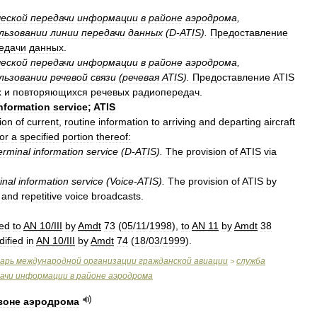
еской
передачи
информации
в
районе
аэродрома
,
льзовании
линии
передачи
данных
(
D
-
ATIS
).
Предоставление
едачи
данных
.
еской
передачи
информации
в
районе
аэродрома
,
льзовании
речевой
связи
(
речевая
ATIS
).
Предоставление
ATIS
х
и
повторяющихся
речевых
радиопередач
.
nformation
service
;
ATIS
ion
of
current
,
routine
information
to
arriving
and
departing
aircraft
or
a
specified
portion
thereof:
erminal
information
service
(
D
-
ATIS
).
The
provision
of
ATIS
via
inal
information
service
(
Voice
-
ATIS
).
The
provision
of
ATIS
by
and
repetitive
voice
broadcasts
.
ed
to
AN
10
/
III
by
Amdt
73
(
05
/
11
/
1998
),
to
AN
11
by
Amdt
38
ified
in
AN
10
/
III
by
Amdt
74
(
18
/
03
/
1999
).
варь
международной
организации
гражданской
авиации
служба
>
ачи
информации
в
районе
аэродрома
зоне
аэродрома