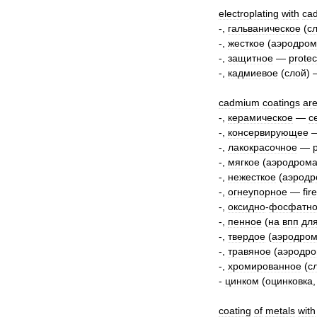
electroplating
with
ca
-,
гальваническое
(
с
-,
жесткое
(
аэродром
-,
защитное
—
protec
-,
кадмиевое
(
слой
)
cadmium
coatings
ar
-,
керамическое
—
c
-,
консервирующее
-,
лакокрасочное
—
-,
мягкое
(
аэродром
-,
нежесткое
(
аэродр
-,
огнеупорное
—
fir
-,
оксидно
-
фосфатн
-,
пенное
(
на
впп
дл
-,
твердое
(
аэродро
-,
травяное
(
аэродр
-,
хромированное
(
с
-
цинком
(
оцинковка
coating
of
metals
with