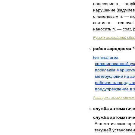
нанесение
п
. —
appl
нарушение
(
кадмиев
с
никелевым
п
. —
ni
снятие
п
. —
removal
наносить
п
. —
coat
,
Русско
-
английский
сбо
район
аэродрома
5
terminal
area
спланированный
уч
прокладка
маршрут
метеоусловие
на
а
рабочая
площадь
а
предупреждение
в
Авиация
и
космонавтик
служба
автоматиче
6
служба
автоматиче
Автоматическое
пре
текущей
установле