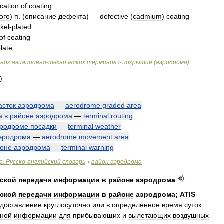
ication
of
coating
ого
)
п
. (
описание
дефекта
) —
defective
(
cadmium
)
coating
ckel
-
plated
of
coating
plate
рник
авиационно
-
технических
терминов
покрытие
(
аэродрома
)
>
асток
аэродрома
—
aerodrome
graded
area
а
в
районе
аэродрома
—
terminal
routing
эродроме
посадки
—
terminal
weather
эродрома
—
aerodrome
movement
area
зоне
аэродрома
—
terminal
warning
а
.
Русско
-
английский
словарь
район
аэродрома
>
ской
передачи
информации
в
районе
аэродрома
ской
передачи
информации
в
районе
аэродрома
;
ATIS
доставление
круглосуточно
или
в
определённое
время
суток
нной
информации
для
прибывающих
и
вылетающих
воздушных