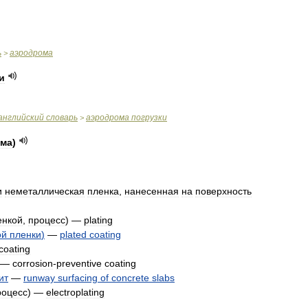
ь
аэродрома
>
и
английский
словарь
аэродрома
погрузки
>
ома
)
и
неметаллическая
пленка
,
нанесенная
на
поверхность
енкой
,
процесс
) —
plating
ой
пленки
)
—
plated
coating
coating
—
corrosion
-
preventive
coating
ит
—
runway
surfacing
of
concrete
slabs
роцесс
) —
electroplating