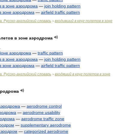
в
в
зоне
аэродрома
—
join
holding
pattern
в
зоне
аэродрома
—
airfield
traffic
pattern
а
.
Русско
-
английский
словарь
входивший
в
круг
полетов
в
зоне
>
олетов
в
зоне
аэродрома
n
йоне
аэродрома
—
traffic
pattern
в
в
зоне
аэродрома
—
join
holding
pattern
в
зоне
аэродрома
—
airfield
traffic
pattern
а
.
Русско
-
английский
словарь
входящий
в
круг
полетов
в
зоне
>
эродрома
аэродрома
—
aerodrome
control
родрома
—
aerodrome
usability
родрома
—
aerodrome
traffic
zone
родром
—
supplementary
aerodrome
аэродром
—
categorized
aerodrome