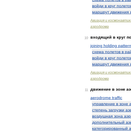
войди
в
круг
полето
маршрут
движения
Авиация
и
космонавтик
аэродрома
входящий
в
круг
п
10
joining
holding
patter
схема
полетов
в
ра
войди
в
круг
полето
маршрут
движения
Авиация
и
космонавтик
аэродрома
движение
в
зоне
а
11
aerodrome
traffic
управление
в
зоне
степень
загрузки
аэ
воздушная
зона
аэ
дополнительный
аэ
категорированный