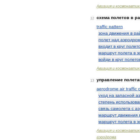
Авиация
и
космонавтик
схема
полетов
в
ра
12
traffic
pattern
зона
движения
в
ра
полет
над
аэродро
входит
в
круг
полет
маршрут
полета
в
з
войди
в
круг
полето
Авиация
и
космонавтик
управление
полета
13
aerodrome
air
traffic
уход
на
запасной
а
степень
использова
связь
самолета
с
а
маршрут
движения
маршрут
полета
в
з
Авиация
и
космонавтик
аэродрома