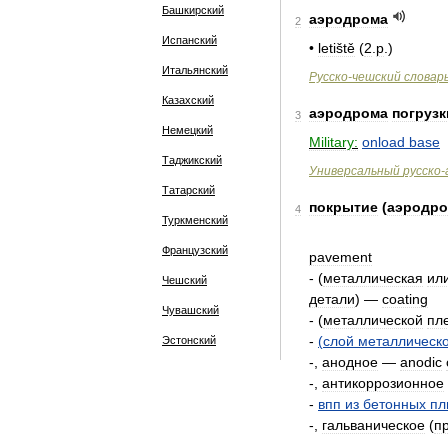
Башкирский
аэродрома
2
Испанский
•
letiště
(
2
.
p
.)
Итальянский
Русско
-
чешский
словар
Казахский
аэродрома
погрузк
3
Немецкий
Military:
onload
base
Таджикский
Универсальный
русско
-
Татарский
покрытие
(
аэродр
4
Туркменский
Французский
pavement
- (
металлическая
ил
Чешский
детали
) —
coating
Чувашский
- (
металлической
пл
-
(
слой
металлическ
Эстонский
-,
анодное
—
anodic
-,
антикоррозионное
-
впп
из
бетонных
пл
-,
гальваническое
(
п