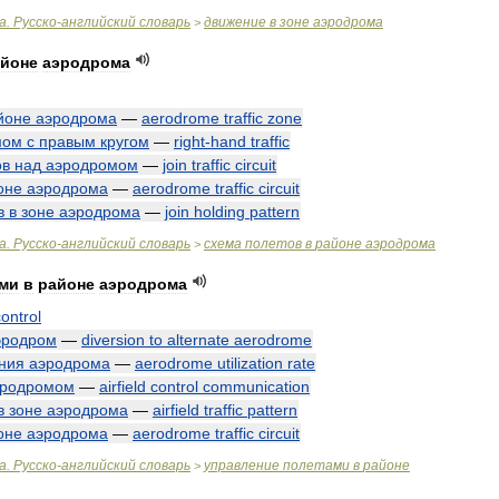
а
.
Русско
-
английский
словарь
движение
в
зоне
аэродрома
>
йоне
аэродрома
йоне
аэродрома
—
aerodrome
traffic
zone
мом
с
правым
кругом
—
right
-
hand
traffic
ов
над
аэродромом
—
join
traffic
circuit
оне
аэродрома
—
aerodrome
traffic
circuit
в
в
зоне
аэродрома
—
join
holding
pattern
а
.
Русско
-
английский
словарь
схема
полетов
в
районе
аэродрома
>
ми
в
районе
аэродрома
control
эродром
—
diversion
to
alternate
aerodrome
ния
аэродрома
—
aerodrome
utilization
rate
эродромом
—
airfield
control
communication
в
зоне
аэродрома
—
airfield
traffic
pattern
оне
аэродрома
—
aerodrome
traffic
circuit
а
.
Русско
-
английский
словарь
управление
полетами
в
районе
>