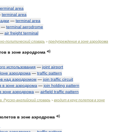
terminal
area
—
terminal
area
садки
—
terminal
area
—
terminal
aerodrome
—
air
freight
terminal
нно
-
политический
словарь
предупреждение
в
зоне
аэродрома
>
тов
в
зоне
аэродрома
ого
использования
—
joint
airport
йоне
аэродрома
—
traffic
pattern
ов
над
аэродромом
—
join
traffic
circuit
в
в
зоне
аэродрома
—
join
holding
pattern
в
зоне
аэродрома
—
airfield
traffic
pattern
а
.
Русско
-
английский
словарь
входит
в
круг
полетов
в
зоне
>
полетов
в
зоне
аэродрома
n
йоне
аэродрома
—
traffic
pattern