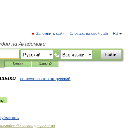
Запомнить сайт
Словарь на свой сайт
RU
едии на Академике
Найти!
Книги
Игры ⚽
 языки
со всех языков на русский
од
ityёмкость
английский
словарь
аэродрома
>