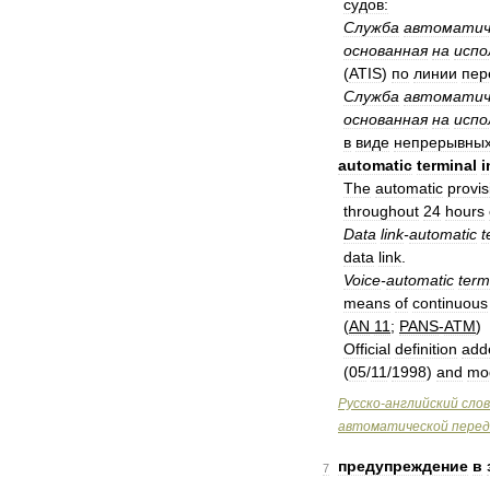
судов:
Служба
автоматич
основанная
на
испо
(
ATIS
)
по
линии
пер
Служба
автоматич
основанная
на
испо
в
виде
непрерывны
automatic
terminal
i
The
automatic
provis
throughout
24
hours
Data
link
-
automatic
t
data
link
.
Voice
-
automatic
term
means
of
continuous
(
AN
11
;
PANS
-
ATM
)
Official
definition
add
(
05
/
11
/
1998
)
and
mod
Русско
-
английский
сло
автоматической
перед
предупреждение
в
7