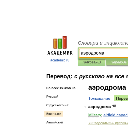
Словари и энциклоп
academic.ru
Толкования
Переводы
Перевод:
с русского на все
аэродрома
Со всех языков на:
Русский
Толкование
Перев
С русского на:
аэродрома
1
Все языки
Military:
airfield
capac
Английский
Универсальный
русско
-