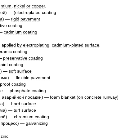
dmium
,
nickel
or
copper
.
лой
) — (
electroplated
coating
а
) —
rigid
pavement
tive
coating
 —
cadmium
coating
e
applied
by
electroplating
.
cadmium
-
plated
surface
.
eramic
coating
—
preservative
coating
paint
coating
а
) —
soft
surface
ома
) —
flexible
pavement
eproof
coating
ое
—
phosphate
coating
я
аварийной
посадки
) —
foam
blanket
(
on
concrete
runway
)
ма
) —
hard
surface
ома
) —
turf
surface
лой
) —
chromium
coating
,
процесс
) —
galvanizing
zinc
.