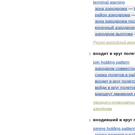
terminal
warning
зона
аэродрома
—
район
аэродрома
зона
аэродрома
по
конечный
аэродром
аэродром
выгрузки
Русско
-
английский
вое
входит
в
круг
поле
8
join
holding
pattern
аэродром
совместн
схема
полетов
в
ра
входит
в
круг
полет
войди
в
круг
полето
маршрут
движения
Авиация
и
космонавтик
аэродрома
входивший
в
круг
9
joining
holding
patter
схема
полетов
в
ра