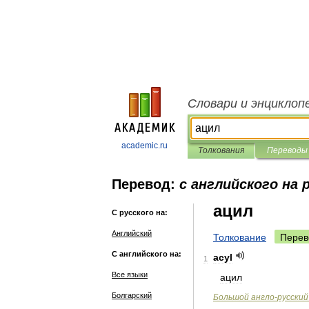
Словари и энциклоп
academic.ru
Толкования
Переводы
Перевод:
с английского на 
ацил
С русского на:
Английский
Толкование
Перев
С английского на:
acyl
1
Все языки
ацил
Болгарский
Большой
англо
-
русский