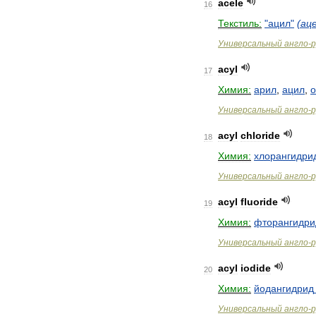
acele
16
Текстиль:
"
ацил
"
(
ац
Универсальный
англо
-
р
acyl
17
Химия:
арил
,
ацил
,
о
Универсальный
англо
-
р
acyl
chloride
18
Химия:
хлорангидри
Универсальный
англо
-
р
acyl
fluoride
19
Химия:
фторангидри
Универсальный
англо
-
р
acyl
iodide
20
Химия:
йодангидрид
Универсальный
англо
-
р