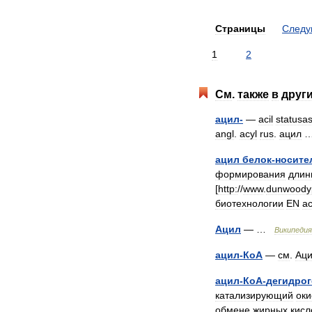
Страницы
След
1
2
См
.
также
в
друг
ацил
-
—
acil
statusa
angl
.
acyl
rus
.
ацил
ацил
белок
-
носите
формирования
длин
[
http:
//
www
.
dunwoody
биотехнологии
EN
ac
Ацил
— …
Википедия
ацил
-
КоА
—
см
.
Аци
ацил
-
КоА
-
дегидрог
катализирующий
оки
обмене
жирных
кисл