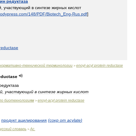
еин
редуктаза
й
,
участвующий
в
синтезе
жирных
кислот
odypress
.
com
/
148
/
PDF
/
Biotech
_
Eng
-
Rus
.
pdf
]
reductase
нормативно
-
технической
терминологии
enoyl
-
acyl
protein
reductase
>
eductase
редуктаза
й
,
участвующий
в
синтезе
жирных
кислот
по
биотехнологиям
enoyl
-
acyl
protein
reductase
>
,
продукт
ацилирования
(
сокр
от
acylate
)
усский
словарь
Ac
.
>