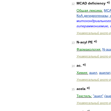
MCAD
deficiency
12
Общая
лексика:
MC
КоА
дегидрогеназы
;
митохондриального
гипераммониемию
,
Универсальный
англо
-
р
N
-
acyl
PE
13
Фармакология:
N
-
ац
Универсальный
англо
-
р
ac
.
14
Химия:
ацил
,
ацилат
Универсальный
англо
-
р
acela
15
Текстиль:
"
ацил
"
(
ац
Универсальный
англо
-
р