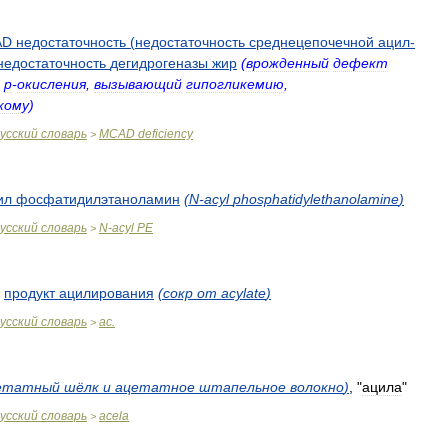
AD
недостаточность
(
недостаточность
среднецепочечной
ацил
-
недостаточность
дегидрогеназы
жир
(
врожденный
дефект
р
-
окисления
,
вызывающий
гипогликемию
,
кому
)
усский
словарь
MCAD
deficiency
>
ил
фосфатидилэтаноламин
(
N
-
acyl
phosphatidylethanolamine
)
усский
словарь
N
-
acyl
PE
>
,
продукт
ацилирования
(
сокр
от
acylate
)
усский
словарь
ac
.
>
етатный
шёлк
и
ацетатное
штапельное
волокно
)
, "
ацила
"
усский
словарь
acela
>