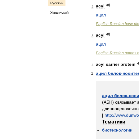
Русский
acyl
2
Украинский
ацил
English
-
Russian
base
dic
acyl
3
ацил
English
-
Russian
names
o
acyl
carrier
protein
4
ацил
белок
-
носите
ацил
белок
-
нос
(
АБН
)
связывает
длинноцепочечн
[
http:
//
www
.
dunwo
Тематики
биотехнологии