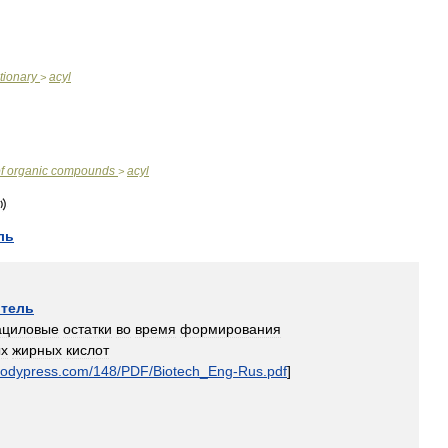
tionary
acyl
>
f
organic
compounds
acyl
>
ль
итель
ациловые
остатки
во
время
формирования
ых
жирных
кислот
odypress
.
com
/
148
/
PDF
/
Biotech
_
Eng
-
Rus
.
pdf
]