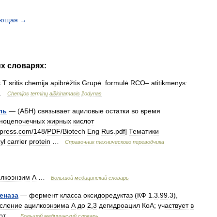
ующая
→
их
словарях:
s
T
sritis
chemija
apibrėžtis
Grupė
.
formulė
RCO
–
atitikmenys:
…
Chemijos
terminų
aiškinamasis
žodynas
ль
— (
АБН
)
связывает
ациловые
остатки
во
время
ноцепочечных
жирных
кислот
press
.
com
/
148
/
PDF
/
Biotech
Eng
Rus
.
pdf
]
Тематики
yl
carrier
protein
…
Справочник
технического
переводчика
лкоэнзим
А
…
Большой
медицинский
словарь
еназа
—
фермент
класса
оксидоредуктаз
(
КФ
1
.
3
.
99
.
3
),
сление
ацилкоэнзима
А
до
2
,
3
дегидроацил
КоА
;
участвует
в
от
…
Большой
медицинский
словарь