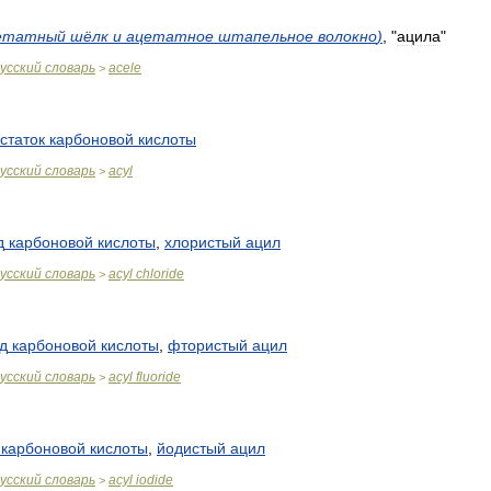
етатный
шёлк
и
ацетатное
штапельное
волокно
)
, "
ацила
"
усский
словарь
acele
>
статок
карбоновой
кислоты
усский
словарь
acyl
>
д
карбоновой
кислоты
,
хлористый
ацил
усский
словарь
acyl
chloride
>
д
карбоновой
кислоты
,
фтористый
ацил
усский
словарь
acyl
fluoride
>
карбоновой
кислоты
,
йодистый
ацил
усский
словарь
acyl
iodide
>