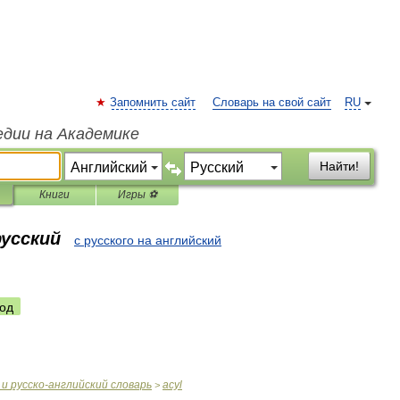
Запомнить сайт
Словарь на свой сайт
RU
едии на Академике
Найти!
Книги
Игры ⚽
русский
с русского на английский
од
и
русско
-
английский
словарь
acyl
>