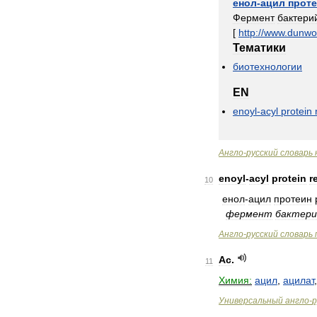
енол
-
ацил
прот
Фермент
бактери
[
http:
//
www
.
dunwo
Тематики
биотехнологии
EN
enoyl
-
acyl
protein
Англо
-
русский
словарь
enoyl
-
acyl
protein
r
10
енол
-
ацил
протеин
фермент
бактери
Англо
-
русский
словарь
Ac
.
11
Химия:
ацил
,
ацилат
Универсальный
англо
-
р