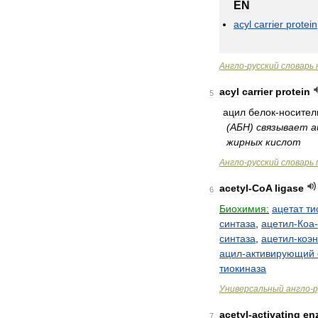
EN
acyl
carrier
protein
Англо
-
русский
словарь
acyl
carrier
protein
5
ацил
белок
-
носител
(
АБН
)
связывает
а
жирных
кислот
Англо
-
русский
словарь
acetyl
-
CoA
ligase
6
Биохимия:
ацетат
ти
синтаза
,
ацетил
-
Коа
-
синтаза
,
ацетил
-
коэ
ацил
-
активирующий
тиокиназа
Универсальный
англо
-
р
acetyl
-
activating
en
7