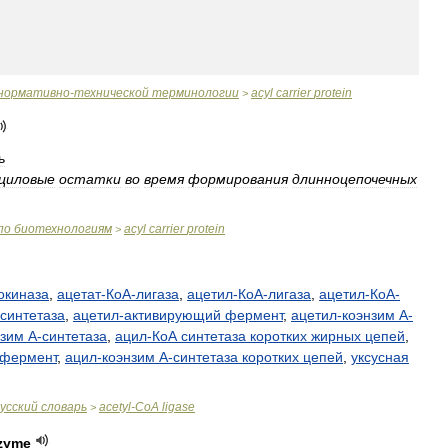
нормативно
-
технической
терминологии
acyl
carrier
protein
>
ь
циловые
остатки
во
время
формирования
длинноцепочечных
по
биотехнологиям
acyl
carrier
protein
>
окиназа
,
ацетат
-
КоА
-
лигаза
,
ацетил
-
КоА
-
лигаза
,
ацетил
-
КоА
-
синтетаза
,
ацетил
-
активирующий
фермент
,
ацетил
-
коэнзим
А
-
нзим
А
-
синтетаза
,
ацил
-
КоА
синтетаза
коротких
жирных
цепей
,
фермент
,
ацил
-
коэнзим
А
-
синтетаза
коротких
цепей
,
уксусная
усский
словарь
acetyl
-
CoA
ligase
>
zyme