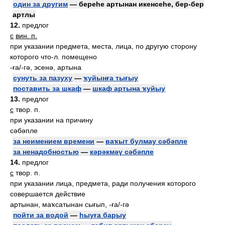
один за другим
— береһе артынан икенсеһе, бер-бер
артлы
12.
предлог
с
вин. п.
при указании предмета, места, лица, по другую сторону
которого что-л. помещено
-ға/-гә, эсенә, артына
сунуть за пазуху
—
ҡуйынға тығыу
поставить за шкаф
—
шкаф артына ҡуйыу
13.
предлог
с
твор. п.
при указании на причину
сәбәпле
за неимением времени
—
ваҡыт булмау сәбәпле
за ненадобностью
—
кәрәкмәү сәбәпле
14.
предлог
с
твор. п.
при указании лица, предмета, ради получения которого
совершается действие
артынан, маҡсатынан сығып, -ға/-гә
пойти за водой
—
һыуға барыу