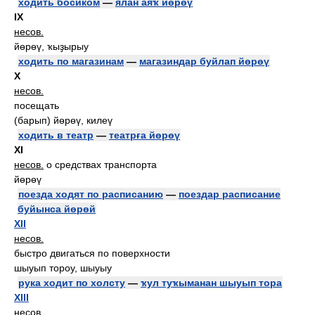
ходить босиком
—
ялан аяҡ йөрөү
IX
несов.
йөрөү, ҡыҙырыу
ходить по магазинам
—
магазиндар буйлап йөрөү
X
несов.
посещать
(барып) йөрөү, килеү
ходить в театр
—
театрға йөрөү
XI
несов.
о средствах транспорта
йөрөү
поезда ходят по расписанию
—
поездар расписание
буйынса йөрөй
XII
несов.
быстро двигаться по поверхности
шыуып тороу, шыуыу
рука ходит по холсту
—
ҡул туҡыманан шыуып тора
XIII
несов.