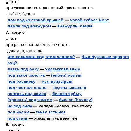
с
тв. п.
при указании на характерный признак чего-л.
-лы/-ле, булған
дом под железной крышей
—
ҡалай түбәле йорт
лампа под абажуром
—
абажурлы лампа
7.
предлог
с
тв. п.
при разъяснении смысла чего-л.
-дан/-дән, аҫтында
что понимать под этим словом?
—
был һүҙҙән ни аңларға
һуң?
взять под руку
—
ҡултыҡлап алыу
под залог залогка
—
(әйбер) ҡуйып
под расписку
—
ҡул ҡуйҙырып
под честное слово
—
һүҙенә ышанып
прятать под замок
—
бикләп ҡуйыу
(хранить) под замком
—
бикләп (һаҡлау)
не под силу
— хәлдән килмәү, көс етмәү
под носом
—
танау аҫтында
под стать
— яраҡлы, тура килгән
8.
предлог
с
вин. п.