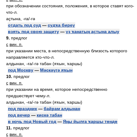
при обозначении состояния, положения, в которое ставят кого-
что-л.
аҫтына, -ға/-гә
отдать под суд
—
судҡа биреү
взять под свою защиту
—
үҙ ҡанатың аҫтына алыу
9.
предлог
с
вин. п.
при указании места, в непосредственную близость которого
направляется кто-что-л.
алдынан, -ға/-гә табан (яҡын, ҡаршы)
под Москву
—
Мәскәүгә яҡын
10.
предлог
с
вин. п.
при указании на время, которое непосредственно
предшествует чему-л.
алдынан, -ға/-гә табан (яҡын, ҡаршы)
под праздник
—
байрам алдынан
под вечер
—
кискә табан
в ночь под Новый год
—
Яңы йылға ҡаршы төндө
11.
предлог
с
вин. п.