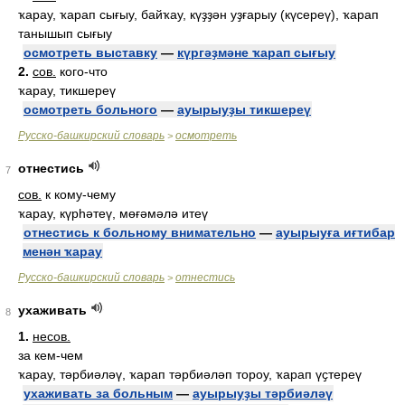
ҡарау, ҡарап сығыу, байҡау, күҙҙән уҙғарыу (күсереү), ҡарап
танышып сығыу
осмотреть выставку
—
күргәҙмәне ҡарап сығыу
2.
сов.
кого-что
ҡарау, тикшереү
осмотреть больного
—
ауырыуҙы тикшереү
Русско-башкирский словарь
осмотреть
>
отнестись
7
сов.
к кому-чему
ҡарау, күрһәтеү, мөғәмәлә итеү
отнестись к больному внимательно
—
ауырыуға иғтибар
менән ҡарау
Русско-башкирский словарь
отнестись
>
ухаживать
8
1.
несов.
за кем-чем
ҡарау, тәрбиәләү, ҡарап тәрбиәләп тороу, ҡарап үҫтереү
ухаживать за больным
—
ауырыуҙы тәрбиәләү