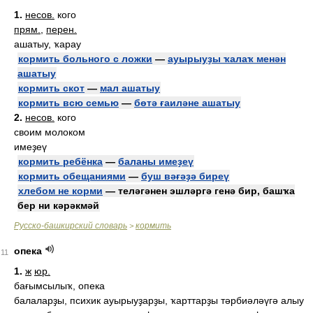
1.
несов.
кого
прям.
,
перен.
ашатыу, ҡарау
кормить больного с ложки
—
ауырыуҙы ҡалаҡ менән
ашатыу
кормить скот
—
мал ашатыу
кормить всю семью
—
бөтә ғаиләне ашатыу
2.
несов.
кого
своим молоком
имеҙеү
кормить ребёнка
—
баланы имеҙеү
кормить обещаниями
—
буш вәғәҙә биреү
хлебом не корми
— теләгәнен эшләргә генә бир, башҡа
бер ни кәрәкмәй
Русско-башкирский словарь
кормить
>
опека
11
1.
ж
юр.
бағымсылыҡ, опека
балаларҙы, психик ауырыуҙарҙы, ҡарттарҙы тәрбиәләүгә алыу