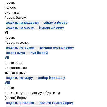
несов.
на кого
охотиться
йөрөү, барыу
ходить на медведя
—
айыуға йөрөү
ходить на охоту
—
һунарға йөрөү
VI
несов.
йөрөү, таралыу
ходить по рукам
—
ҡулдан-ҡулға йөрөү
ходит слух
—
һүҙ йөрөй
VII
несов.
разг.
испражняться
тышҡа сығыу
ходить по миру
—
хәйер һорашыу
VIII
несов.
носить какую-л. одежду, обувь
и т.д.
(кейеп) йөрөү
ходить в пальто
—
пальто кейеп йөрөү