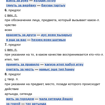
взять за руку
—
ҡулдан тотоу
тянуть за верёвку
—
бауҙан тартыу
6.
предлог
с
вин. п.
при обозначении лица, предмета, который вызывает какое-л.
чувство
өсөн
краснеть за друга
—
дуҫ өсөн ҡыҙарыу
я рад за вас
—
һеҙҙең өсөн шатмын
7.
предлог
с
вин. п.
при указании на то, в каком качестве воспринимается кто-что-л.
итеп, тип
принять за правило
—
ҡағиҙә итеп ҡабул итеү
считать за честь
—
намыҫ эше тип һанау
8.
предлог
с
твор. п.
при указании на предмет, место, позади которого происходит
действие
артында, ситендә
жить за городом
—
ҡала ситендә йәшәү
за горой
—
тау артында