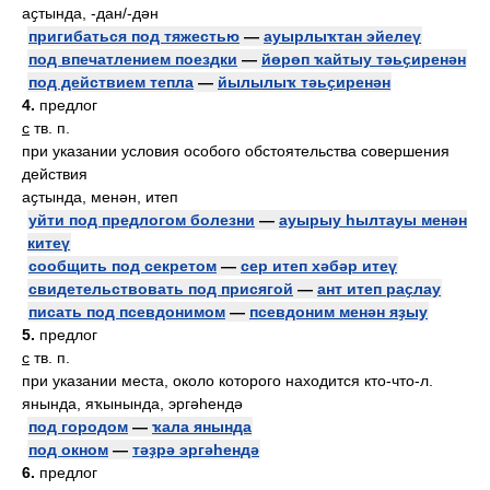
аҫтында, -дан/-дән
пригибаться под тяжестью
—
ауырлыҡтан эйелеү
под впечатлением поездки
—
йөрөп ҡайтыу тәьҫиренән
под действием тепла
—
йылылыҡ тәьҫиренән
4.
предлог
с
тв. п.
при указании условия особого обстоятельства совершения
действия
аҫтында, менән, итеп
уйти под предлогом болезни
—
ауырыу һылтауы менән
китеү
сообщить под секретом
—
сер итеп хәбәр итеү
свидетельствовать под присягой
—
ант итеп раҫлау
писать под псевдонимом
—
псевдоним менән яҙыу
5.
предлог
с
тв. п.
при указании места, около которого находится кто-что-л.
янында, яҡынында, эргәһендә
под городом
—
ҡала янында
под окном
—
тәҙрә эргәһендә
6.
предлог