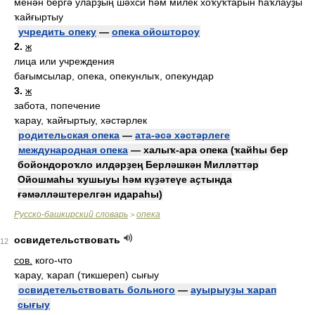
менән бергә уларҙың шәхси һәм милек хоҡуҡтарын һаҡлауҙы
ҡайғыртыу
учредить опеку
—
опека ойоштороу
2.
ж
лица или учреждения
бағымсылар, опека, опекунлыҡ, опекундар
3.
ж
забота, попечение
ҡарау, ҡайғыртыу, хәстәрлек
родительская опека
—
ата-әсә хәстәрлеге
международная опека
— халыҡ-ара опека (ҡайһы бер
бойондороҡло илдәрҙең Берләшкән Милләттәр
Ойошмаһы ҡушыуы һәм күҙәтеүе аҫтында
ғәмәлләштерелгән идараһы)
Русско-башкирский словарь
опека
>
освидетельствовать
12
сов.
кого-что
ҡарау, ҡарап (тикшереп) сығыу
освидетельствовать больного
—
ауырыуҙы ҡарап
сығыу