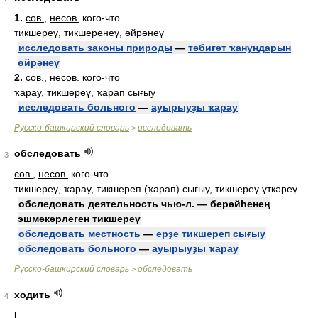
1.
сов.
,
несов.
кого-что
тикшереү, тикшеренеү, өйрәнеү
исследовать законы природы
—
тәбиғәт ҡанундарын
өйрәнеү
2.
сов.
,
несов.
кого-что
ҡарау, тикшереү, ҡарап сығыу
исследовать больного
—
ауырыуҙы ҡарау
Русско-башкирский словарь
исследовать
>
обследовать
3
сов.
,
несов.
кого-что
тикшереү, ҡарау, тикшереп (ҡарап) сығыу, тикшереү үткәреү
обследовать деятельность чью-л. — берәйһенең
эшмәкәрлеген тикшереү
обследовать местность
—
ерҙе тикшереп сығыу
обследовать больного
—
ауырыуҙы ҡарау
Русско-башкирский словарь
обследовать
>
ходить
4
I