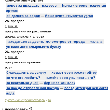
-дан/-дән ашыу (артыу)
мороз за двадцать градусов
—
һыуыҡ егерме градустан
артҡан
ей далеко за сорок
—
йәше күптән ҡырҡтан уҙған
25.
предлог
с
вин. п.
при указании на расстояние
арала, алыҫлыҡта, ерҙә
находиться за десять километров от города
—
ҡаланан
ун километр алыҫлыҡта булыу
26.
предлог
с
вин. п.
при указании причины
өсөн
благодарить за услугу
—
хеҙмәт өсөн рәхмәт әйтеү
за что его любить?
—
нимәһе өсөн уны яратырға?
за несколько дней
—
бер нисә көн элек
за час до отправления поезда
—
поезд китерҙән бер сәғәт
алда
Русско-башкирский словарь
за
>
исследовать
2