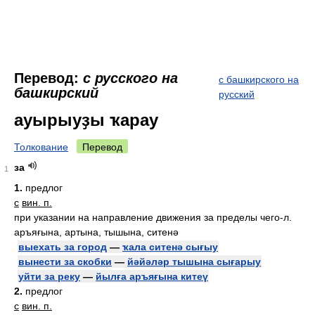
Перевод:
с русского на
с башкирского на
башкирский
русский
ауырыуҙы ҡарау
Толкование
Перевод
за
1
1.
предлог
с
вин. п.
при указании на направление движения за пределы чего-л.
аръяғына, артына, тышына, ситенә
выехать за город
—
ҡала ситенә сығыу
вынести за скобки
—
йәйәләр тышына сығарыу
уйти за реку
—
йылға аръяғына китеү
2.
предлог
с
вин. п.