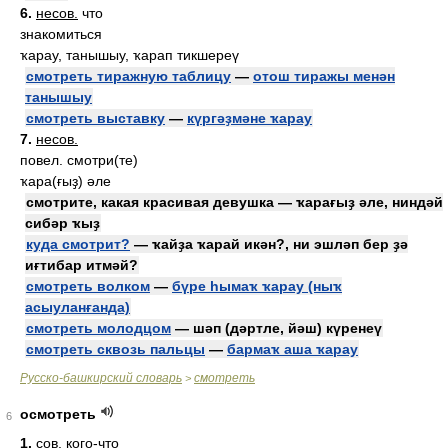
6.
несов.
что
знакомиться
ҡарау, танышыу, ҡарап тикшереү
смотреть тиражную таблицу
—
отош тиражы менән
танышыу
смотреть выставку
—
күргәҙмәне ҡарау
7.
несов.
повел. смотри(те)
ҡара(ғыҙ) әле
смотрите, какая красивая девушка — ҡарағыҙ әле, ниндәй
сибәр ҡыҙ
куда смотрит?
— ҡайҙа ҡарай икән?, ни эшләп бер ҙә
иғтибар итмәй?
смотреть волком
—
бүре һымаҡ ҡарау (ныҡ
асыуланғанда)
смотреть молодцом
— шәп (дәртле, йәш) күренеү
смотреть сквозь пальцы
—
бармаҡ аша ҡарау
Русско-башкирский словарь
смотреть
>
осмотреть
6
1.
сов.
кого-что