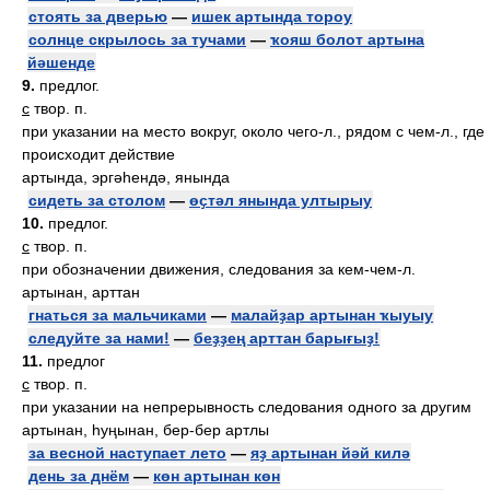
стоять за дверью
—
ишек артында тороу
солнце скрылось за тучами
—
ҡояш болот артына
йәшенде
9.
предлог.
с
твор. п.
при указании на место вокруг, около чего-л., рядом с чем-л., где
происходит действие
артында, эргәһендә, янында
сидеть за столом
—
өҫтәл янында ултырыу
10.
предлог.
с
твор. п.
при обозначении движения, следования за кем-чем-л.
артынан, арттан
гнаться за мальчиками
—
малайҙар артынан ҡыуыу
следуйте за нами!
—
беҙҙең арттан барығыҙ!
11.
предлог
с
твор. п.
при указании на непрерывность следования одного за другим
артынан, һуңынан, бер-бер артлы
за весной наступает лето
—
яҙ артынан йәй килә
день за днём
—
көн артынан көн