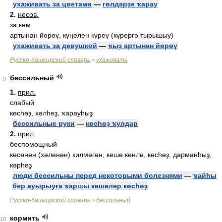
ухаживать за цветами
—
гөлдәрҙе ҡарау
2.
несов.
за кем
артынан йөрөү, күңелен күреү (күрергә тырышыу)
ухаживать за девушкой
—
ҡыҙ артынан йөрөү
Русско-башкирский словарь
ухаживать
>
бессильный
9
1.
прил.
слабый
көсһөҙ, хәлһеҙ, ҡарауһыҙ
бессильные руки
—
көсһөҙ ҡулдар
2.
прил.
беспомощный
көсөнән (хәленән) килмәгән, кеше көнлө, көсһөҙ, дарманһыҙ,
кәрһеҙ
люди бессильны перед некоторыми болезнями
—
ҡайһы
бер ауырыуға ҡаршы кешеләр көсһөҙ
Русско-башкирский словарь
бессильный
>
кормить
10