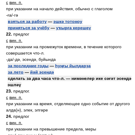
с
вин. п.
при указании на начало действия, обычно с глаголом
-ға/-гә
взяться за работу
—
эшкә тотоноу
приняться за учёбу
—
уҡырға керешеү
22.
предлог
с
вин. п.
при указании на промежуток времени, в течение которого
совершается что-л.
-да/-дә, эсендә, буйында
за последние годы
—
һуңғы йылдарҙа
за лето
—
йәй эсендә
сделать за два часа что-л. — нимәнелер ике сәғәт эсендә
эшләү
23.
предлог.
с
вин. п.
при указании на время, отделяющее одно событие от другого
алда(н), элек, элгәре
24.
предлог
с
вин. п.
при указании на превышение предела, меры