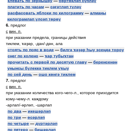
клевать по зёрнышку
—
бөртөкләп сүпләү
платить по часам
—
сәғәтләп түләү
расфасовать яблоки по килограмму
—
алманы
килограмлап үлсәп төрөү
6.
предлог
с
вин. п.
при указании предела, границы действия
тиклем, ҡәҙәр, -дан/-дән, ала
стоять по пояс в воде
—
билгә ҡәҙәр һыу эсендә тороу
снег по колено
—
ҡар тубыҡтан
прочитать с первой по десятую главу
—
беренсенән
унынсы бүлеккә тиклем уҡыу
по сей день
—
ошо көнгә тиклем
7.
предлог
с
вин. п.
при указании количества кого-чего-л., которое приходится
кому-чему-л. каждому
-арлап/-әрләп, -шарлап
по два
—
икешәрләп
по три
—
өсәрләп
по четыре
—
дүртәрләп
по пятеро
—
бишәрләп