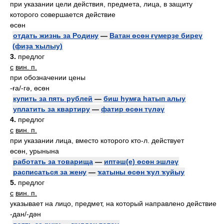
при указании цели действия, предмета, лица, в защиту
которого совершается действие
өсөн
отдать жизнь за Родину
—
Ватан өсөн ғүмерҙе биреү
(фиҙа ҡылыу)
3.
предлог
с
вин. п.
при обозначении цены
-ға/-гә, өсөн
купить за пять рублей
—
биш һумға һатып алыу
уплатить за квартиру
—
фатир өсөн түләү
4.
предлог
с
вин. п.
при указании лица, вместо которого кто-л. действует
өсөн, урынына
работать за товарища
—
иптәш(е) өсөн эшләү
расписаться за жену
—
ҡатыны өсөн ҡул ҡуйыу
5.
предлог
с
вин. п.
указывает на лицо, предмет, на который направлено действие
-дан/-дән