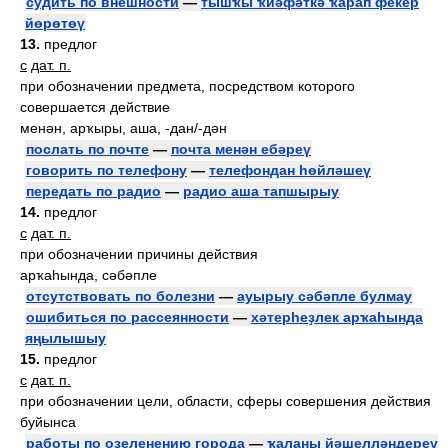
судить по внешности
—
тышҡы ҡиәфәткә ҡарап фекер
йөрөтөү
13.
предлог
с
дат. п.
при обозначении предмета, посредством которого
совершается действие
менән, арҡыры, аша, -дан/-дән
послать по почте
—
почта менән ебәреү
говорить по телефону
—
телефондан һөйләшеү
передать по радио
—
радио аша тапшырыу
14.
предлог
с
дат. п.
при обозначении причины действия
арҡаһында, сәбәпле
отсутствовать по болезни
—
ауырыу сәбәпле булмау
ошибиться по рассеянности
—
хәтерһеҙлек арҡаһында
яңылышыу
15.
предлог
с
дат. п.
при обозначении цели, области, сферы совершения действия
буйынса
работы по озеленению города
—
ҡаланы йәшелләндереү