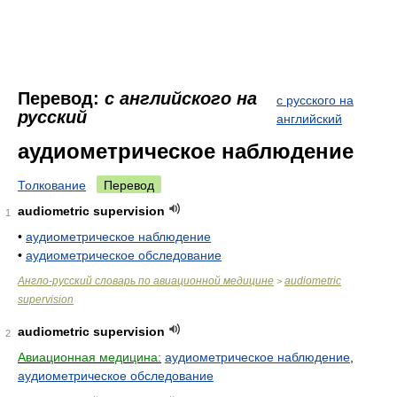
Перевод:
с английского на
с русского на
русский
английский
аудиометрическое наблюдение
Толкование
Перевод
audiometric supervision
1
•
аудиометрическое наблюдение
•
аудиометрическое обследование
Англо-русский словарь по авиационной медицине
audiometric
>
supervision
audiometric supervision
2
Авиационная медицина:
аудиометрическое наблюдение
,
аудиометрическое обследование