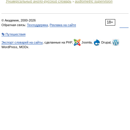
Универсальный англо-русский словарь
audiometric supervision
>
© Академик, 2000-2026
18+
Обратная связь:
Техподдержка
,
Реклама на сайте
👣 Путешествия
Экспорт словарей на сайты
, сделанные на PHP,
Joomla,
Drupal,
WordPress, MODx.