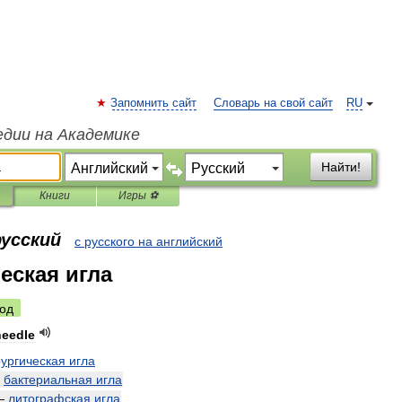
Запомнить сайт
Словарь на свой сайт
RU
едии на Академике
Найти!
Книги
Игры ⚽
русский
с русского на английский
еская игла
од
needle
ургическая
игла
—
бактериальная
игла
—
литографская
игла