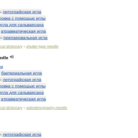
—
литографская
игла
ровка
с
помощью
иглы
игла
для
сальварсана
—
атравматическая
игла
—
препаровальная
игла
cal
dictionary
shutter
-
type
needle
>
edle
ии
—
бактериальная
игла
—
литографская
игла
ровка
с
помощью
иглы
игла
для
сальварсана
—
атравматическая
игла
cal
dictionary
sialodenography
needle
>
—
литографская
игла