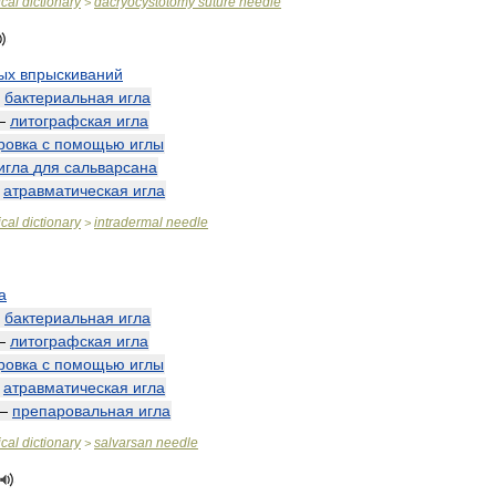
cal
dictionary
dacryocystotomy
suture
needle
>
ых
впрыскиваний
—
бактериальная
игла
—
литографская
игла
ровка
с
помощью
иглы
игла
для
сальварсана
—
атравматическая
игла
cal
dictionary
intradermal
needle
>
а
—
бактериальная
игла
—
литографская
игла
ровка
с
помощью
иглы
—
атравматическая
игла
—
препаровальная
игла
cal
dictionary
salvarsan
needle
>