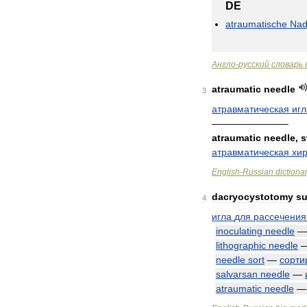
DE
atraumatische
Nad
Англо
-
русский
словарь
atraumatic
needle
3
атравматическая
игл
————————
atraumatic
needle
,
s
атравматическая
хир
English
-
Russian
dictiona
dacryocystotomy
su
4
игла
для
рассечения
inoculating
needle
lithographic
needle
needle
sort
—
сорти
salvarsan
needle
—
atraumatic
needle