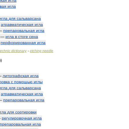
нкая
игла
вая
игла
игла
для
сальварсана
—
атравматическая
игла
—
препаровальная
игла
—
игла
в
стоге
сена
—
перфорированная
игла
technic
dictionary
etching
needle
>
—
литографская
игла
ровка
с
помощью
иглы
игла
для
сальварсана
—
атравматическая
игла
—
препаровальная
игла
гла
для
сортировки
—
регулировочная
игла
препаровальная
игла