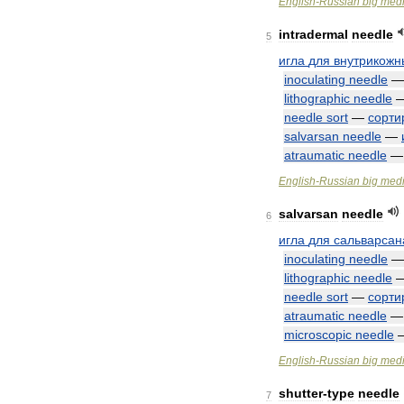
English
-
Russian
big
medi
intradermal
needle
5
игла
для
внутрикожн
inoculating
needle
lithographic
needle
needle
sort
—
сорти
salvarsan
needle
—
atraumatic
needle
English
-
Russian
big
medi
salvarsan
needle
6
игла
для
сальварсан
inoculating
needle
lithographic
needle
needle
sort
—
сорти
atraumatic
needle
microscopic
needle
English
-
Russian
big
medi
shutter
-
type
needle
7