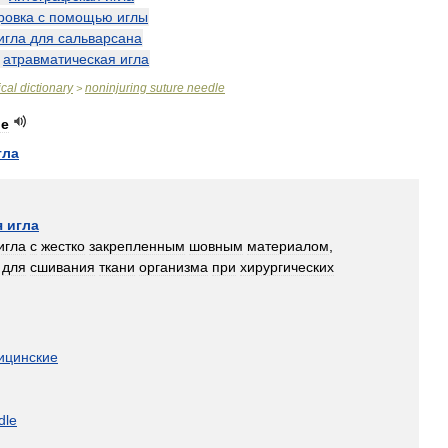
ровка
с
помощью
иглы
игла
для
сальварсана
—
атравматическая
игла
cal
dictionary
noninjuring
suture
needle
>
le
гла
я
игла
игла
с
жестко
закрепленным
шовным
материалом
,
для
сшивания
ткани
организма
при
хирургических
ицинские
dle