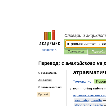
Словари и энциклоп
academic.ru
Толкования
Переводы
Перевод:
с английского на 
атравматич
С русского на:
Английский
Толкование
Перев
С английского на:
noninjuring
suture
1
Русский
атравматическая
хир
inoculating
needle
lithographic
needle