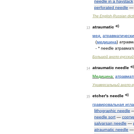
needle
in
a
haystack
perforated
needle
The
English
-
Russian
dict
atraumatic
13
мед
.
атравматическ
(
медицина
)
атравм
- *
needle
атравмат
Большой
англо
-
русский
atraumatic
needle
14
Медицина:
атравмат
Универсальный
англо
-
р
etcher
'
s
needle
15
гравировальная
игла
lithographic
needle
needle
sort
—
сорти
salvarsan
needle
—
atraumatic
needle