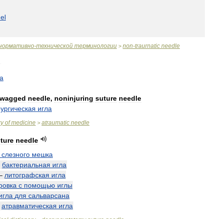
el
нормативно
-
технической
терминологии
non
-
traurnatic
needle
>
а
wagged
needle
,
noninjuring
suture
needle
ургическая
игла
ry
of
medicine
atraumatic
needle
>
ture
needle
слезного
мешка
—
бактериальная
игла
—
литографская
игла
ровка
с
помощью
иглы
игла
для
сальварсана
—
атравматическая
игла