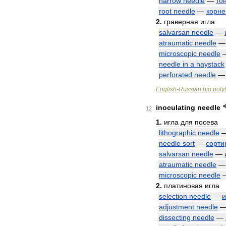
narrow
needle
—
то
root
needle
—
корне
2
.
граверная
игла
salvarsan
needle
—
atraumatic
needle
microscopic
needle
needle
in
a
haystack
perforated
needle
English
-
Russian
big
poly
inoculating
needle
12
1
.
игла
для
посева
lithographic
needle
needle
sort
—
сорти
salvarsan
needle
—
atraumatic
needle
microscopic
needle
2
.
платиновая
игла
selection
needle
—
и
adjustment
needle
dissecting
needle
—