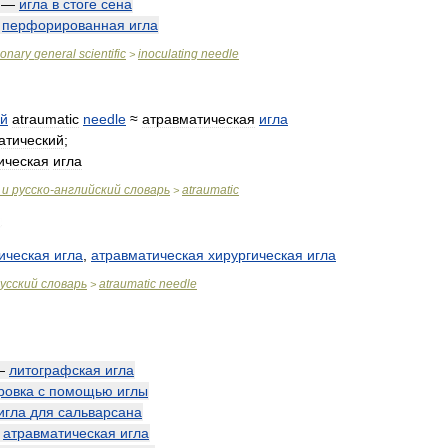
—
игла
в
стоге
сена
—
перфорированная
игла
ionary
general
scientific
inoculating
needle
>
ий
atraumatic
needle
≈
атравматическая
игла
атический
;
ическая
игла
и
русско
-
английский
словарь
atraumatic
>
ическая
игла
,
атравматическая
хирургическая
игла
усский
словарь
atraumatic
needle
>
—
литографская
игла
ровка
с
помощью
иглы
игла
для
сальварсана
—
атравматическая
игла