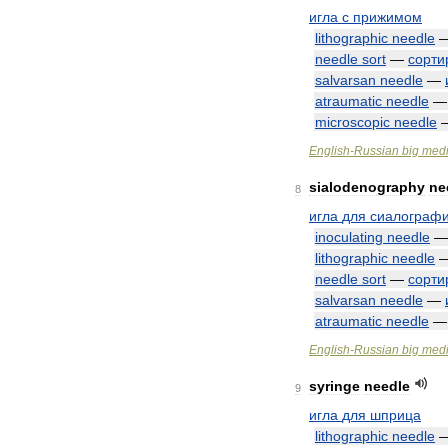
игла
с
прижимом
lithographic
needle
needle
sort
—
сорти
salvarsan
needle
—
atraumatic
needle
microscopic
needle
English
-
Russian
big
medi
sialodenography
ne
8
игла
для
сиалограф
inoculating
needle
lithographic
needle
needle
sort
—
сорти
salvarsan
needle
—
atraumatic
needle
English
-
Russian
big
medi
syringe
needle
9
игла
для
шприца
lithographic
needle