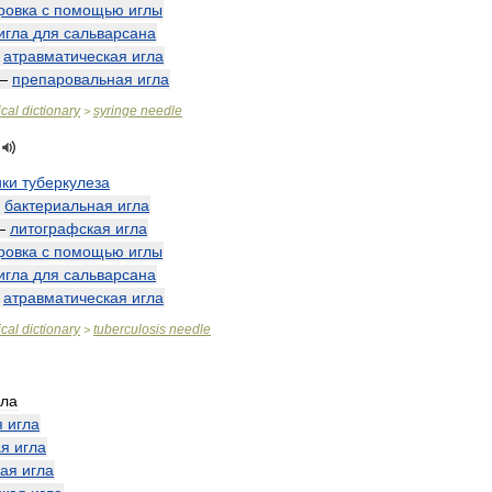
ровка
с
помощью
иглы
игла
для
сальварсана
—
атравматическая
игла
—
препаровальная
игла
cal
dictionary
syringe
needle
>
ики
туберкулеза
—
бактериальная
игла
—
литографская
игла
ровка
с
помощью
иглы
игла
для
сальварсана
—
атравматическая
игла
cal
dictionary
tuberculosis
needle
>
гла
я
игла
ая
игла
ая
игла