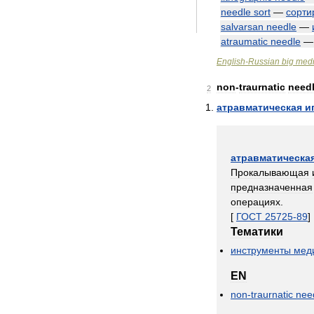
needle
sort
—
сорти
salvarsan
needle
—
atraumatic
needle
English
-
Russian
big
medi
non
-
traurnatic
need
2
атравматическая
и
атравматическа
Прокалывающая
предназначенная
операциях
.
[
ГОСТ
25725
-
89
]
Тематики
инструменты
мед
EN
non
-
traurnatic
nee