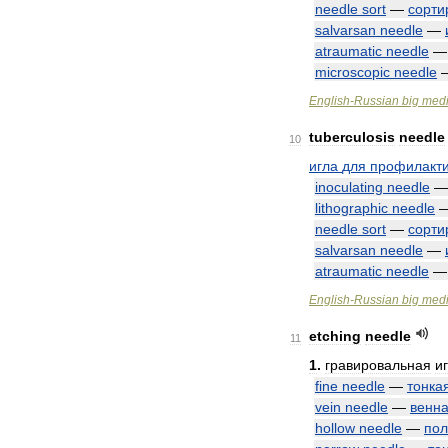
needle
sort
—
сорти
salvarsan
needle
—
atraumatic
needle
microscopic
needle
English
-
Russian
big
medi
tuberculosis
needle
10
игла
для
профилакт
inoculating
needle
lithographic
needle
needle
sort
—
сорти
salvarsan
needle
—
atraumatic
needle
English
-
Russian
big
medi
etching
needle
11
1
.
гравировальная
и
fine
needle
—
тонка
vein
needle
—
венн
hollow
needle
—
пол