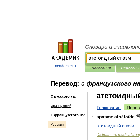
Словари и энциклоп
academic.ru
Толкования
Переводы
Перевод:
с французского на
атетоидны
С русского на:
Французский
Толкование
Перев
С французского на:
spasme
athétoïde
1
Русский
атетоидный
спазм
Dictionnaire
médical
fran