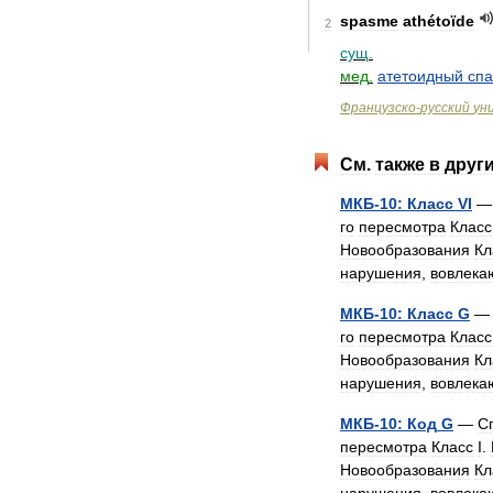
spasme
athétoïde
2
сущ
.
мед
.
атетоидный
сп
Французско
-
русский
ун
См
.
также
в
друг
МКБ
-
10:
Класс
VI
го
пересмотра
Класс
Новообразования
Кл
нарушения
,
вовлек
МКБ
-
10:
Класс
G
го
пересмотра
Класс
Новообразования
Кл
нарушения
,
вовлек
МКБ
-
10:
Код
G
—
С
пересмотра
Класс
I
.
Новообразования
Кл