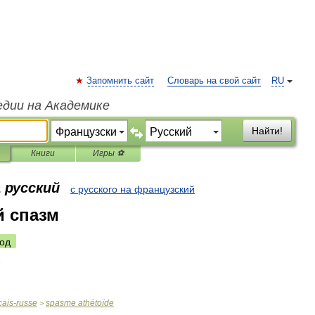
Запомнить сайт
Словарь на свой сайт
RU
едии на Академике
Найти!
Книги
Игры ⚽
 русский
с русского на французский
й спазм
од
çais
-
russe
spasme
athétoïde
>