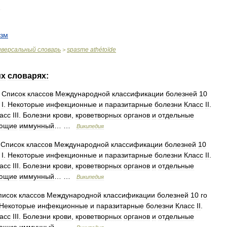
азм
иверсальный
словарь
spasme
athétoïde
>
их
словарях:
—
Список
классов
Международной
классификации
болезней
10
I
.
Некоторые
инфекционные
и
паразитарные
болезни
Класс
II
.
асс
III
.
Болезни
крови
,
кроветворных
органов
и
отдельные
ающие
иммунный
… …
Википедия
—
Список
классов
Международной
классификации
болезней
10
I
.
Некоторые
инфекционные
и
паразитарные
болезни
Класс
II
.
асс
III
.
Болезни
крови
,
кроветворных
органов
и
отдельные
ающие
иммунный
… …
Википедия
писок
классов
Международной
классификации
болезней
10
го
Некоторые
инфекционные
и
паразитарные
болезни
Класс
II
.
асс
III
.
Болезни
крови
,
кроветворных
органов
и
отдельные