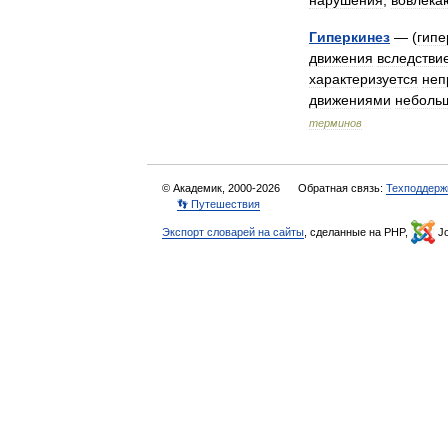
нарушения
,
вовлек
Гиперкинез
— (
гипе
движения
вследстви
характеризуется
неп
движениями
неболь
терминов
© Академик, 2000-2026
Обратная связь:
Техподдерж
👣 Путешествия
Экспорт словарей на сайты
, сделанные на PHP,
Jo