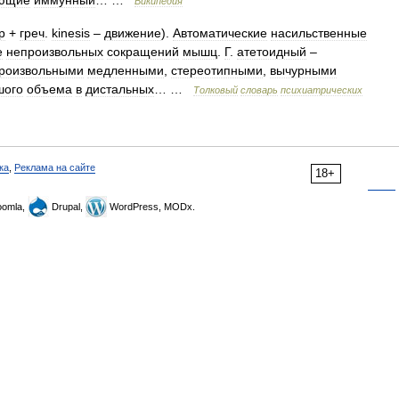
ающие
иммунный
… …
Википедия
р
+
греч
.
kinesis
–
движение
).
Автоматические
насильственные
е
непроизвольных
сокращений
мышц
.
Г
.
атетоидный
–
роизвольными
медленными
,
стереотипными
,
вычурными
шого
объема
в
дистальных
… …
Толковый
словарь
психиатрических
ка
,
Реклама на сайте
18+
omla,
Drupal,
WordPress, MODx.