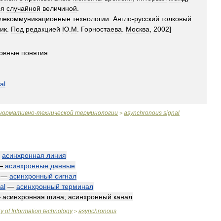
ся
случайной
величиной
.
лекоммуникационные
технологии
.
Англо
-
русский
толковый
ик
.
Под
редакцией
Ю
.
М
.
Горностаева
.
Москва
,
2002
]
овные
понятия
al
нормативно
-
технической
терминологии
asynchronous
signal
>
—
асинхронная
линия
—
асинхронные
данные
—
асинхронный
сигнал
al
—
асинхронный
терминал
—
асинхронная
шина
;
асинхронный
канал
ry
of
Information
technology
asynchronous
>