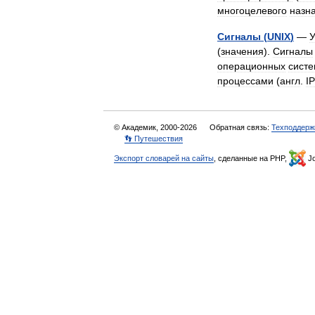
многоцелевого
назн
Сигналы
(
UNIX
)
—
(
значения
).
Сигналы
операционных
сист
процессами
(
англ
.
I
© Академик, 2000-2026
Обратная связь:
Техподдерж
👣 Путешествия
Экспорт словарей на сайты
, сделанные на PHP,
Jo