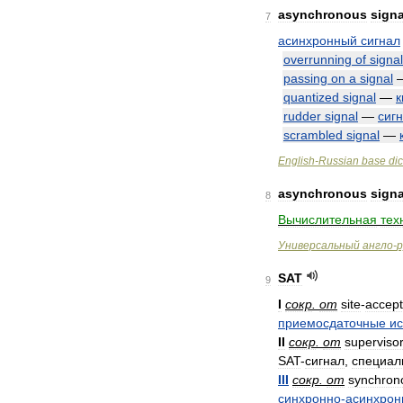
asynchronous
signa
7
асинхронный
сигнал
overrunning
of
signal
passing
on
a
signal
quantized
signal
—
к
rudder
signal
—
сиг
scrambled
signal
—
English
-
Russian
base
dic
asynchronous
signa
8
Вычислительная
тех
Универсальный
англо
-
р
SAT
9
I
сокр
.
от
site
-
accep
приемосдаточные
и
II
сокр
.
от
superviso
SAT
-
сигнал
,
специал
III
сокр
.
от
synchron
синхронно
-
асинхрон