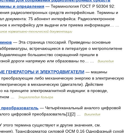
истемы
для
сопряжения
радиоэлектронных
средств
рмины
и
определения
—
Терминология
ГОСТ
Р
50304
92:
ения
радиоэлектронных
средств
интерфейсные
.
Термины
и
ал
документа:
75
абонент
интерфейса:
Радиоэлектронное
ное
к
интерфейсу
для
выдачи
или
приема
информации
… …
инов
нормативно
-
технической
документации
минов
—
Эта
страница
глоссарий
.
Приведены
основные
аббревиатуры
,
встречающиеся
в
литературе
о
метрополитене
Подавляющее
большинство
сокращений
пришли
в
езной
дороги
напрямую
или
образованы
по
… …
Википедия
ЫЕ
ГЕНЕРАТОРЫ
И
ЭЛЕКТРОДВИГАТЕЛИ
—
машины
,
преобразующие
либо
механическую
энергию
в
электрическую
лектрическую
в
механическую
(
двигатели
).
Действие
но
на
принципе
электромагнитной
индукции:
в
проводе
,
тном
…
Энциклопедия
Кольера
преобразователь
—
Четырёхканальный
аналого
цифровой
алого
цифровой
преобразователь
[
1
][
2
] …
Википедия
У
этого
термина
существуют
и
другие
значения
,
см
.
чения
).
Трансформатор
силовой
ОСМ
0
,
16
Однофазный
сухой