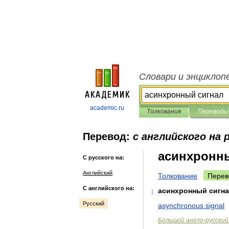
Словари и энциклоп
academic.ru
Толкования
Переводы
Перевод:
с английского на 
асинхронн
С русского на:
Английский
Толкование
Перев
С английского на:
асинхронный
сигн
1
Русский
asynchronous
signal
Большой
англо
-
русский