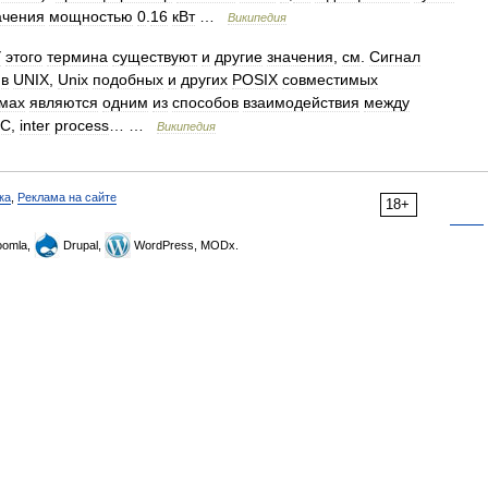
ачения
мощностью
0
.
16
кВт
…
Википедия
У
этого
термина
существуют
и
другие
значения
,
см
.
Сигнал
в
UNIX
,
Unix
подобных
и
других
POSIX
совместимых
емах
являются
одним
из
способов
взаимодействия
между
PC
,
inter
process
… …
Википедия
ка
,
Реклама на сайте
18+
omla,
Drupal,
WordPress, MODx.