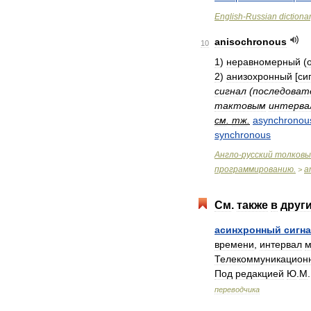
English
-
Russian
dictiona
anisochronous
10
1
)
неравномерный
(
2
)
анизохронный
[
си
сигнал
(
последоват
тактовым
интерва
см
.
тж
.
asynchronou
synchronous
Англо
-
русский
толковы
программированию
.
a
>
См
.
также
в
друг
асинхронный
сигн
времени
,
интервал
м
Телекоммуникацион
Под
редакцией
Ю
.
М
переводчика