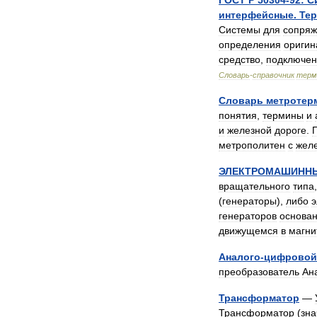
ГОСТ
Р
50304
-
92:
С
интерфейсные
.
Те
Системы
для
сопряж
определения
оригин
средство
,
подключен
Словарь
-
справочник
терм
Словарь
метротер
понятия
,
термины
и
и
железной
дороге
.
метрополитен
с
жел
ЭЛЕКТРОМАШИНН
вращательного
типа
(
генераторы
),
либо
э
генераторов
основа
движущемся
в
магни
Аналого
-
цифровой
преобразователь
Ан
Трансформатор
—
Трансформатор
(
зна