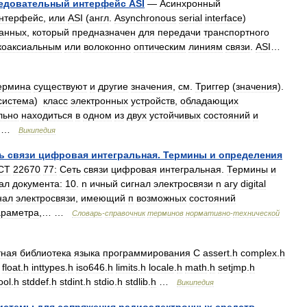
едовательный
интерфейс
ASI
—
Асинхронный
нтерфейс
,
или
ASI
(
англ
.
Asynchronous
serial
interface
)
анных
,
который
предназначен
для
передачи
транспортного
коаксиальным
или
волоконно
оптическим
линиям
связи
.
ASI
…
ермина
существуют
и
другие
значения
,
см
.
Триггер
(
значения
).
система
)
класс
электронных
устройств
,
обладающих
льно
находиться
в
одном
из
двух
устойчивых
состояний
и
 …
Википедия
ь
связи
цифровая
интегральная
.
Термины
и
определения
СТ
22670
77:
Сеть
связи
цифровая
интегральная
.
Термины
и
ал
документа:
10
.
n
ичный
сигнал
электросвязи
n
агу
digital
нал
электросвязи
,
имеющий
п
возможных
состояний
араметра
,… …
Словарь
-
справочник
терминов
нормативно
-
технической
тная
библиотека
языка
программирования
С
assert
.
h
complex
.
h
float
.
h
inttypes
.
h
iso646
.
h
limits
.
h
locale
.
h
math
.
h
setjmp
.
h
ool
.
h
stddef
.
h
stdint
.
h
stdio
.
h
stdlib
.
h
…
Википедия