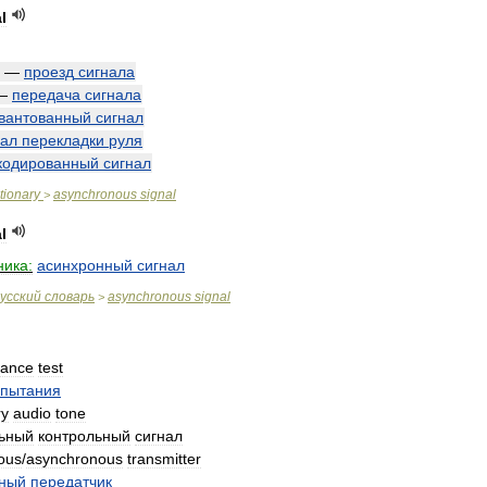
l
—
проезд
сигнала
—
передача
сигнала
вантованный
сигнал
нал
перекладки
руля
кодированный
сигнал
tionary
asynchronous
signal
>
l
ника:
асинхронный
сигнал
усский
словарь
asynchronous
signal
>
tance
test
спытания
ry
audio
tone
ьный
контрольный
сигнал
ous
/
asynchronous
transmitter
ный
передатчик