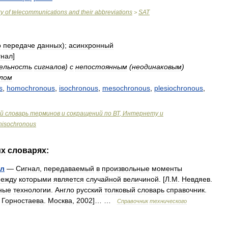
ry
of
telecommunications
and
their
abbreviations
SAT
>
о
передаче
данных
);
асинхронный
гнал
]
ельность
сигналов
)
с
непостоянным
(
неодинаковым
)
лом
s
,
homochronous
,
isochronous
,
mesochronous
,
plesiochronous
,
й
словарь
терминов
и
сокращений
по
ВТ
,
Интернету
и
nisochronous
их
словарях:
ал
—
Сигнал
,
передаваемый
в
произвольные
моменты
ежду
которыми
является
случайной
величиной
. [
Л
.
М
.
Невдяев
.
ные
технологии
.
Англо
русский
толковый
словарь
справочник
.
.
Горностаева
.
Москва
,
2002
]… …
Справочник
технического