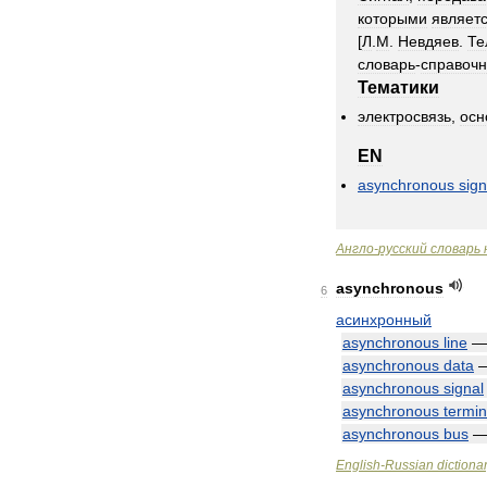
которыми
являет
[
Л
.
М
.
Невдяев
.
Те
словарь
-
справочн
Тематики
электросвязь
,
осн
EN
asynchronous
sign
Англо
-
русский
словарь
asynchronous
6
асинхронный
asynchronous
line
asynchronous
data
asynchronous
signal
asynchronous
termin
asynchronous
bus
English
-
Russian
dictiona