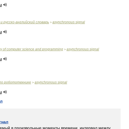
l
и
русско
-
английский
словарь
asynchronous
signal
>
l
ry
of
computer
science
and
programming
asynchronous
signal
>
l
по
робототехнике
asynchronous
signal
>
l
ал
гнал
аемый
в
произвольные
моменты
времени
,
интервал
между