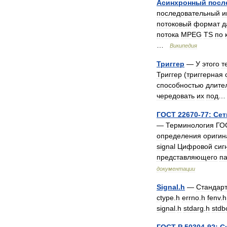
Асинхронный
посл
последовательный
и
потоковый
формат
д
потока
MPEG
TS
по
…
Википедия
Триггер
—
У
этого
т
Триггер
(
триггерная
способностью
длите
чередовать
их
под
…
ГОСТ
22670
-
77:
Сет
—
Терминология
ГО
определения
оригин
signal
Цифровой
сиг
представляющего
п
документации
Signal
.
h
—
Стандар
ctype
.
h
errno
.
h
fenv
.
h
signal
.
h
stdarg
.
h
stdb