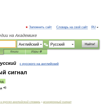
Запомнить сайт
Словарь на свой сайт
RU
едии на Академике
Найти!
Книги
Игры ⚽
русский
с русского на английский
ый сигнал
од
ал
и
русско
-
английский
словарь
асинхронный
сигнал
>