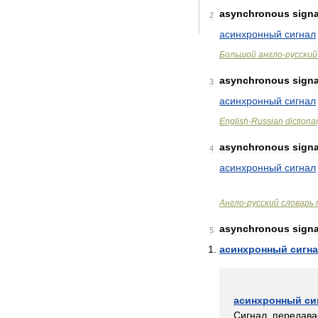
asynchronous
signa
2
асинхронный
сигнал
Большой
англо
-
русский
asynchronous
signa
3
асинхронный
сигнал
English
-
Russian
dictiona
asynchronous
signa
4
асинхронный
сигнал
Англо
-
русский
словарь
asynchronous
signa
5
асинхронный
сигн
асинхронный
си
Сигнал
,
передав