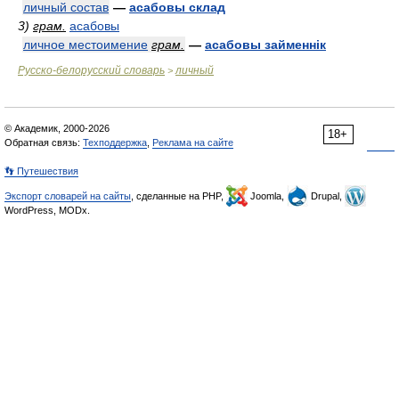
личный состав
—
асабовы склад
3)
грам.
асабовы
личное местоимение
грам.
—
асабовы займеннік
Русско-белорусский словарь
личный
>
© Академик, 2000-2026
18+
Обратная связь:
Техподдержка
,
Реклама на сайте
👣 Путешествия
Экспорт словарей на сайты
, сделанные на PHP,
Joomla,
Drupal,
WordPress, MODx.