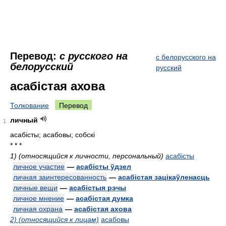
Перевод:
с русского на
с белорусского на
белорусский
русский
асабістая ахова
Толкование
Перевод
личный
1
асабісты; асабовы; собскі
* * *
1) (относящийся к личности, персональный)
асабісты
личное участие
—
асабісты ўдзел
личная заинтересованность
—
асабістая зацікаўленасць
личные вещи
—
асабістыя рэчы
личное мнение
—
асабістая думка
личная охрана
—
асабістая ахова
2) (относящийся к лицам)
асабовы