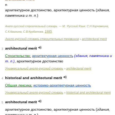
n
архитектурное достоинство, архитектурная ценность (
здания,
памятника и т. п.
)
Англо-русский строительный словарь. — М.: Русский Язык
.
С.Н.Корчемкина,
1995
С.К.Кашкина, С.В.Курбатова
.
.
Англо-русский словарь строительных терминов
architectural merit
>
architectural merit
3
Строительство:
архитектурная ценность
(здания, памятника и
т. п.)
, архитектурное достоинство
Универсальный англо-русский словарь
architectural merit
>
historical and architectural merit
4
Общая лексика:
историко-архитектурная ценность
Универсальный англо-русский словарь
historical and architectural merit
>
architectural merit
5
архитектурное достоинство, архитектурная ценность (
здания,
памятника и т. п.
)