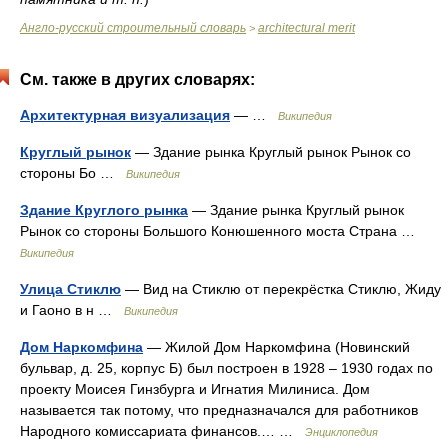
Англо-русский строительный словарь
architectural merit
>
См. также в других словарях:
Архитектурная визуализация
— …
Википедия
Круглый рынок
— Здание рынка Круглый рынок Рынок со
стороны Бо …
Википедия
Здание Круглого рынка
— Здание рынка Круглый рынок
Рынок со стороны Большого Конюшенного моста Страна …
Википедия
Улица Стиклю
— Вид на Стиклю от перекрёстка Стиклю, Жиду
и Гаоно в н …
Википедия
Дом Наркомфина
— Жилой Дом Наркомфина (Новинский
бульвар, д. 25, корпус Б) был построен в 1928 – 1930 годах по
проекту Моисея Гинзбурга и Игнатия Милиниса. Дом
называется так потому, что предназначался для работников
Народного комиссариата финансов.… …
Энциклопедия