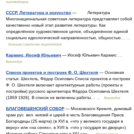
ньюсмейкеров
СССР. Литература и искусство
— Литература
Многонациональная советская литература представляет собой
качественно новый этап развития литературы. Как
определённое художественное целое, объединённое единой
социально идеологической направленностью, общностью… …
Большая советская энциклопедия
Каракис, Иосиф Юльевич
— Иосиф Юльевич Каракис …
Википедия
Список проектов и построек Ф. О. Шехтеля
— Основная
статья: Шехтель, Фёдор Осипович Список проектов и построек
Ф. О. Шехтеля включает архитектурные работы (проекты и
постройки) русского архитектора Фёдора Осиповича Шехтеля
(1859 1926). В список не включены работы… …
Википедия
БЛАГОВЕЩЕНСКИЙ СОБОР
— Московского Кремля, домовый
храм рус. вел. князей и царей в честь Благовещения Пресв.
Богородицы (25 марта) (в XVI в. «что у великого государя в
верху» или «на сенях», в XVII в. «что у государя во дворце»).
История собора Строительство в XIV нач …