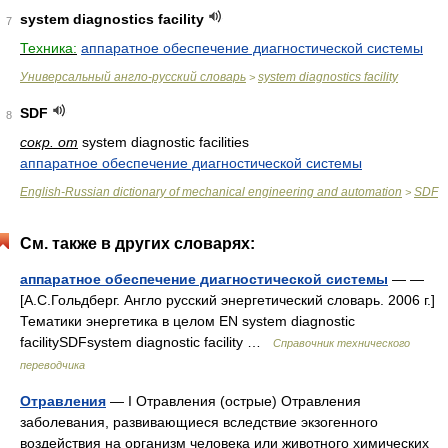
system diagnostics facility
7
Техника:
аппаратное обеспечение диагностической системы
Универсальный англо-русский словарь
system diagnostics facility
>
SDF
8
сокр. от
system diagnostic facilities
аппаратное обеспечение диагностической системы
English-Russian dictionary of mechanical engineering and automation
SDF
>
См. также в других словарях:
аппаратное обеспечение диагностической системы
— —
[А.С.Гольдберг. Англо русский энергетический словарь. 2006 г.]
Тематики энергетика в целом EN system diagnostic
facilitySDFsystem diagnostic facility …
Справочник технического
переводчика
Отравления
— I Отравления (острые) Отравления
заболевания, развивающиеся вследствие экзогенного
воздействия на организм человека или животного химических