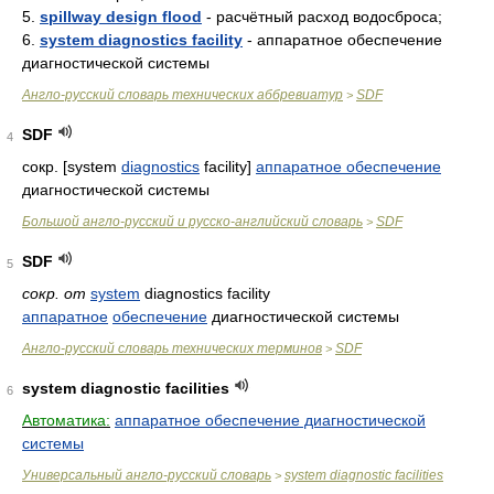
5.
spillway design flood
- расчётный расход водосброса;
6.
system diagnostics facility
- аппаратное обеспечение
диагностической системы
Англо-русский словарь технических аббревиатур
SDF
>
SDF
4
сокр. [system
diagnostics
facility]
аппаратное обеспечение
диагностической системы
Большой англо-русский и русско-английский словарь
SDF
>
SDF
5
сокр. от
system
diagnostics facility
аппаратное
обеспечение
диагностической системы
Англо-русский словарь технических терминов
SDF
>
system diagnostic facilities
6
Автоматика:
аппаратное обеспечение диагностической
системы
Универсальный англо-русский словарь
system diagnostic facilities
>