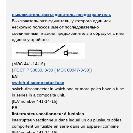
выключатель-разъединитель-предохранитель
Выключатель-разъединитель, у которого один или
несколько полюсов имеют последовательно
соединенный плавкий предохранитель и образуют с ним
единое устройство.
(МЭС 441-14-16)
[
ГОСТ Р 50030
.
3-99
(
МЭК 60947-3-99
)]
EN
switch-disconnector-fuse
switch-disconnector in which one or more poles have a fuse
in series in a composite unit.
[IEV number 441-14-16]
FR
linterrupteur-sectionneur à fusibles
interrupteur-sectionneur dans lequel un ou plusieurs pôles
comportent un fusible en série dans un appareil combiné
[IEV number 441-14-16]