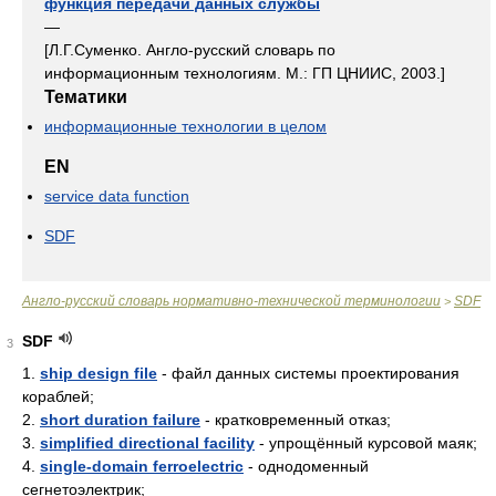
функция передачи данных службы
—
[Л.Г.Суменко. Англо-русский словарь по
информационным технологиям. М.: ГП ЦНИИС, 2003.]
Тематики
информационные технологии в целом
EN
service data function
SDF
Англо-русский словарь нормативно-технической терминологии
SDF
>
SDF
3
1.
ship design file
- файл данных системы проектирования
кораблей;
2.
short duration failure
- кратковременный отказ;
3.
simplified directional facility
- упрощённый курсовой маяк;
4.
single-domain ferroelectric
- однодоменный
сегнетоэлектрик;