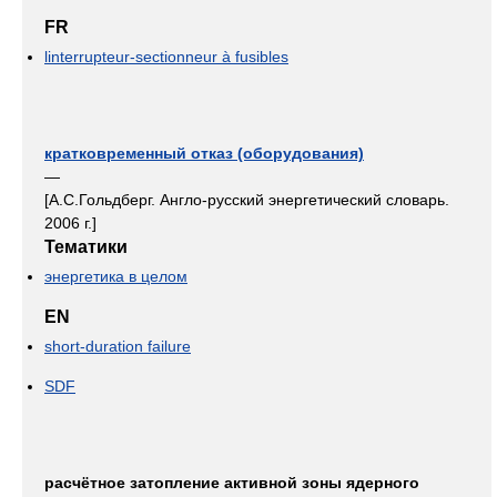
FR
linterrupteur-sectionneur à fusibles
кратковременный отказ (оборудования)
—
[А.С.Гольдберг. Англо-русский энергетический словарь.
2006 г.]
Тематики
энергетика в целом
EN
short-duration failure
SDF
расчётное затопление активной зоны ядерного