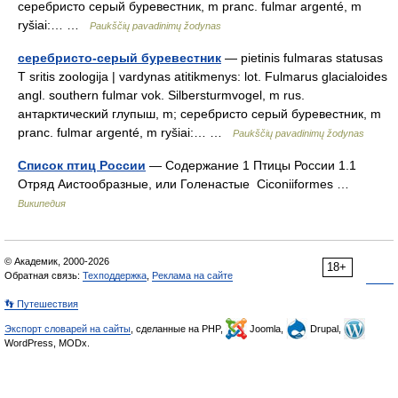
серебристо серый буревестник, m pranc. fulmar argenté, m
ryšiai:… …
Paukščių pavadinimų žodynas
серебристо-серый буревестник
— pietinis fulmaras statusas
T sritis zoologija | vardynas atitikmenys: lot. Fulmarus glacialoides
angl. southern fulmar vok. Silbersturmvogel, m rus.
антарктический глупыш, m; серебристо серый буревестник, m
pranc. fulmar argenté, m ryšiai:… …
Paukščių pavadinimų žodynas
Список птиц России
— Содержание 1 Птицы России 1.1
Отряд Аистообразные, или Голенастые Ciconiiformes …
Википедия
© Академик, 2000-2026
18+
Обратная связь:
Техподдержка
,
Реклама на сайте
👣 Путешествия
Экспорт словарей на сайты
, сделанные на PHP,
Joomla,
Drupal,
WordPress, MODx.