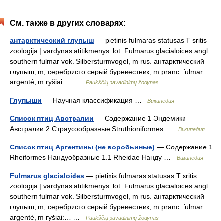
См. также в других словарях:
антарктический глупыш
— pietinis fulmaras statusas T sritis
zoologija | vardynas atitikmenys: lot. Fulmarus glacialoides angl.
southern fulmar vok. Silbersturmvogel, m rus. антарктический
глупыш, m; серебристо серый буревестник, m pranc. fulmar
argenté, m ryšiai:… …
Paukščių pavadinimų žodynas
Глупыши
— Научная классификация …
Википедия
Список птиц Австралии
— Содержание 1 Эндемики
Австралии 2 Страусообразные Struthioniformes …
Википедия
Список птиц Аргентины (не воробьиные)
— Содержание 1
Rheiformes Нандуобразные 1.1 Rheidae Нанду …
Википедия
Fulmarus glacialoides
— pietinis fulmaras statusas T sritis
zoologija | vardynas atitikmenys: lot. Fulmarus glacialoides angl.
southern fulmar vok. Silbersturmvogel, m rus. антарктический
глупыш, m; серебристо серый буревестник, m pranc. fulmar
argenté, m ryšiai:… …
Paukščių pavadinimų žodynas