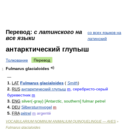
Перевод:
с латинского на
со всех языков на
все языки
латинский
антарктический глупыш
Толкование
Перевод
Fulmarus glacialoides
1
—
1.
LAT
Fulmarus glacialoides
(
Smith
)
2.
RUS
антарктический глупыш
m
, серебристо-серый
буревестник
m
3.
ENG
silver(-gray) [Antarctic, southern] fulmar petrel
4.
DEU
Silbersturmvogel
m
5.
FRA
pétrel
m
argenté
VOCABULARIUM NOMINUM ANIMALIUM QUINQUELINGUE — AVES
>
Fulmarus glacialoides